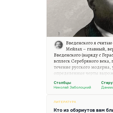
Введенского я счита
Мейлах – главный, ве
Введенского (наряду с Гер
всплеск Серебряного века,
течение русского модерна,
определенные черты вырож
равно оно гениальное.
Столбцы
Стару
Роскина о Заболоцком ост
Николай Заболоцкий
Дании
как о поэте. Поэт Заболоцк
бесспорно). Введенский не 
ЛИТЕРАТУРА
тоже. Олейников, хотя он 
Кто из обэриутов вам бл
замечательное литературно