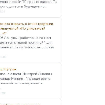
меня в своём ТГ, просто зассал. Ты
пригодиться в будущем, но…
5:25
можете сказать о стихотворении
хмадулиной «По улице моей
…»?
 Да , увы . рабство на генном
вляется главной причиной " дня
Развивпть тему можно , но .. опять
03:01
др Куприн
гласна с вами, Дмитрий Львович,
сандр Куприн - "прежде всего
сильный писатель, каких в
…
1:29