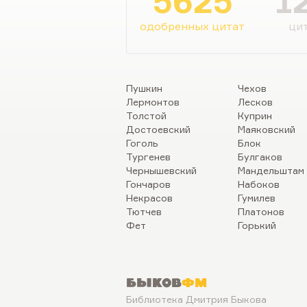
5625
1
не от собственного имени, 
специально выдуманного, 
одобренных цитат
цит
реалистической литературе 
и тоже получила Сталинску
дали II степени, вышел ро
березы», первый его том, в
Пушкин
Чехов
Лермонтов
Лесков
Толстой
Куприн
Достоевский
Маяковский
Гоголь
Блок
Тургенев
Булгаков
Чернышевский
Мандельштам
Гончаров
Набоков
Некрасов
Гумилев
Тютчев
Платонов
Фет
Горький
Быков
ФМ
Библиотека Дмитрия Быкова