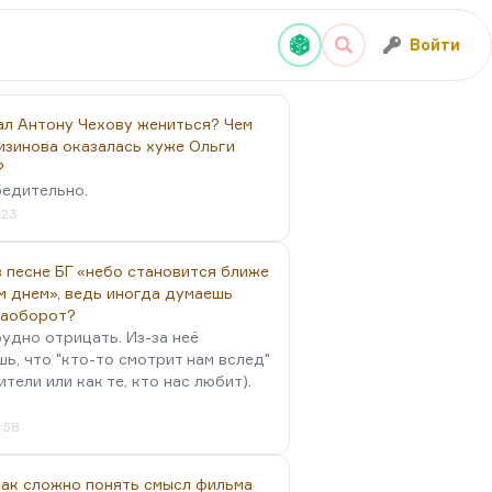
Войти
ал Антону Чехову жениться? Чем
изинова оказалась хуже Ольги
?
бедительно.
:23
 песне БГ «небо становится ближе
м днем», ведь иногда думаешь
наоборот?
удно отрицать. Из-за неё
ь, что "кто-то смотрит нам вслед"
ители или как те, кто нас любит).
4:58
так сложно понять смысл фильма