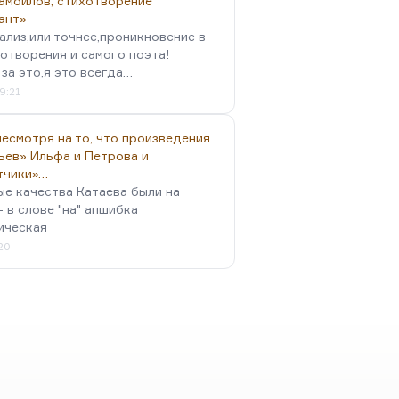
амойлов, стихотворение
ант»
ализ,или точнее,проникновение в
отворения и самого поэта!
за это,я это всегда…
9:21
есмотря на то, что произведения
ьев» Ильфа и Петрова и
тчики»…
ые качества Катаева были на
- в слове "на" апшибка
ическая
:20