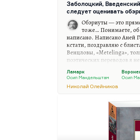
Заболоцкий, Введенский
Конечно, ОБЭРИУ – самые 
следует оценивать обэ
Хлебникова, но не только.
Обэриуты — это прям
тоже… Понимаете, об
написано. Написано Аней Г
кстати, поздравляю с блис
Венцловы, «Metelinga», то
поэтических переводов я не
Мало того что она великол
Ламарк
Вороне
мало того что она замечат
Осип Мандельштам
Осип М
впервые столкнулся с Умко
Николай Олейников
книгу. Это к вопросу о Вен
переводчиках.
И у Герасимовой есть заме
в поэтике обэриутов, и у Л
многие писали, в…