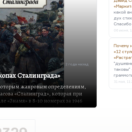
Давид С
«Маркит
какой ан
дух стих
Спасибо 
06 июня, 1
Почему н
«12 стул
«Растра
"душевн
2 года назад
таковы" 
окопах Сталинграда»
граммот
31 мая, 11
екоторым жанровым определениям,
асова «Сталинград», которая при
е «Знамя» в 8-10 номерах за 1946
копах Сталинграда». А отдельной
7 году.
е всей лейтенантской прозе.
нтские записки, а Некрасов пишет