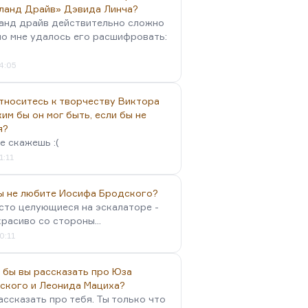
ланд Драйв» Дэвида Линча?
анд драйв действительно сложно
но мне удалось его расшифровать:
4:05
тноситесь к творчеству Виктора
им бы он мог быть, если бы не
я?
е скажешь :(
1:11
вы не любите Иосифа Бродского?
осто целующиеся на эскалаторе -
красиво со стороны...
0:11
 бы вы рассказать про Юза
ского и Леонида Мациха?
ассказать про тебя. Ты только что