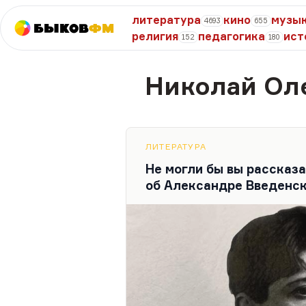
литература
кино
музы
4693
655
Быков
ФМ
религия
педагогика
ист
152
180
Николай Ол
ЛИТЕРАТУРА
Не могли бы вы рассказ
об Александре Введенс