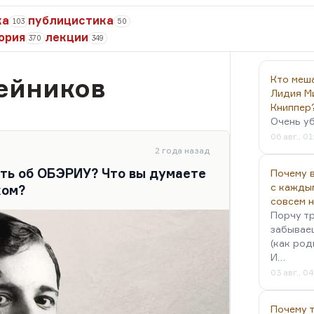
ка
публицистика
103
50
ория
лекции
370
349
ейников
Кто меш
Лидия М
Книппер
Очень у
06 авг., 01
2 года назад
ать об ОБЭРИУ? Что вы думаете
Почему в
с кажды
ком?
совсем 
Порчу тр
забываеш
(как род
И…
03 авг., 0
Почему 