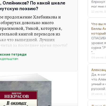
блркнул 
, Олейников? По какой шкале
прямые наследники и ученики
мог мне 
риутскую поэзию?
 Искусство…
12 июля, 1
ое продолжение Хлебникова и
 обэриутах довольно много
Что вы 
ерасимовой, Умкой, которую я,
Беллы А
тательной книгой переводов из
который
СПАСИБО!
лько что вышедшей. Лучших
уровне я
 читал за последнее время просто!
сурка ".
епный оригинальный поэт и бард, и
"…
жские тетради
ельный исследователь обэриутов… Я
09 июля, 
андельштам
й-переводчицей. Найдите эту
цлове и о лучших современных
Алексан
Да, я со
что Алек
чательные исследования о смешном
умный и 
екманова они есть, и у Лощилова. Да
русской
15 июня, 1