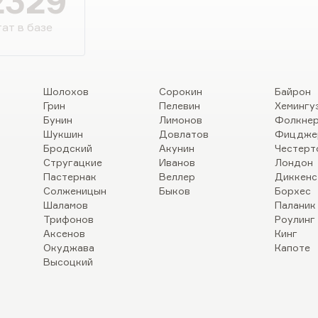
2329
а от имени другого лейтенанта, им
Некрасов положил начало
ат в базе
о войне. В том же 1947 году вышла
ю премию I степени, Некрасову
ман Михаила Бубеннова «Белые
торой он написал…
Шолохов
Сорокин
Байрон
Грин
Пелевин
Хемингу
Бунин
Лимонов
Фолкне
Шукшин
Довлатов
Фицдже
Бродский
Акунин
Честерт
Стругацкие
Иванов
Лондон
Пастернак
Веллер
Диккенс
Солженицын
Быков
Борхес
Шаламов
Паланик
Трифонов
Роулинг
Аксенов
Кинг
Окуджава
Капоте
Высоцкий