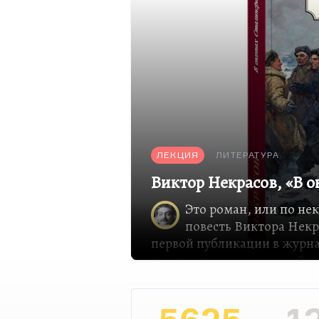
ЛЕКЦИЯ
ЛИТЕРАТУРА
Виктор Некрасов, «В 
Это роман, или по н
повесть Виктора Некр
первой публикации в журнал
год получила название «В о
книгой вышла впервые в 194
Она дала, пожалуй, названи
Потому что вот эти лейтена