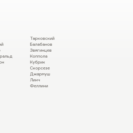
Тарковский
эй
Балабанов
р
Звягинцев
ральд
Коппола
он
Кубрик
Скорсезе
Джармуш
Линч
Феллини