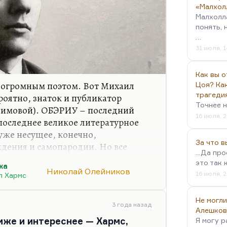
«Малхол
Малхолл
понять, 
…
31 июля, 1
Как вы о
ю огромным поэтом. Вот Михаил
Цоя? Как
трагеди
роятно, знаток и публикатор
Точнее н
асимовой). ОБЭРИУ – последний
16 июля, 2
 последнее великое литературное
 уже несущее, конечно,
За что 
дения и самопародии. Но все
...Да пр
это так 
ха
Николай Олейников
авила гениальные мемуары именно
16 июля, 2
л Хармс
ий гениальный (думаю, это
уступает ему, Хармс, я думаю,
Не могли
3 года назад
меньше успел сделать, тоже
Алешков
иже и интереснее — Хармс,
Я могу р
е явление.