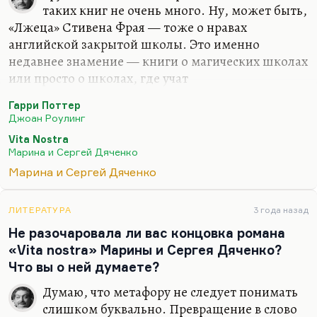
характерно мистическое мироощущение. Это
таких книг не очень много. Ну, может быть,
вполне серьезные литераторы. Я думаю, что для…
«Лжеца» Стивена Фрая — тоже о нравах
английской закрытой школы. Это именно
недавнее знамение — книги о магических школах
или просто о школах, где учат
сверхвозможностям. Полезно почитать книгу
Гарри Поттер
Велтистова «Гум-Гам». Она рассказывает о жизни
Джоан Роулинг
волшебного мальчика в таком очень хорошо
Vita Nostra
придуманном мире.
Марина и Сергей Дяченко
Марина и Сергей Дяченко
ЛИТЕРАТУРА
3 года назад
Не разочаровала ли вас концовка романа
«Vita nostra» Марины и Сергея Дяченко?
Что вы о ней думаете?
Думаю, что метафору не следует понимать
слишком буквально. Превращение в слово