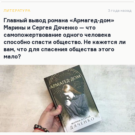
футурологическими, и социальными, и
философскими, то задачи магического реализма
ЛИТЕРАТУРА
3 года назад
прежде всего в психологическом прорыве, или
Главный вывод романа «Армагед-дом»
изобразительная мощь такая. То есть задачи
Марины и Сергея Дяченко — что
прежде всего эстетические у магического
самопожертвование одного человека
реализма, у фантастики они более прикладные,
способно спасти общество. Не кажется ли
хотя то, что делали Стругацкие, я бы не назвал
вам, что для спасения общества этого
магическим реализмом, кроме, может быть,
мало?
«Отягощенным злом», почему — не…