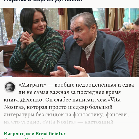
«Мигрант» — вообще недооценённая и едва
ли не самая важная за последнее время
книга Дяченко. Он слабее написан, чем «Vita
Nostra», которая просто шедевр большой
литературы без скидок на фантастику, фэнтези,
на что угодно. «Vita Nostra» — настоящий
шедевр. 20 лет они работают вместе — и вдруг
Мигрант, или Brevi finietur
неожиданно такой всплеск, который не только не