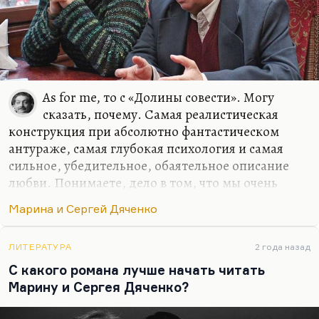
части, наделенные сверхспособностями.
Сверхспособностями далеко не всегда
позитивными, иногда опасными, иногда
грозными, и есть…
As for me, то с «Долины совести». Могу
сказать, почему. Самая реалистическая
конструкция при абсолютно фантастическом
антураже, самая глубокая психология и самая
сильное, убедительное, обаятельное описание
любви. Понимаете, дело в том, что мы очень
часто с любовью путаем зависимость. Иногда
Марина и Сергей Дяченко
физиологическую зависимость, иногда –
психологическую. Это такие формы абьюза. Они
интенсивно, талантливо, тонко плетут эту сеть,
ЛИТЕРАТУРА
2 года назад
иногда совершенно бессознательно. И вот вы уже
С какого романа лучше начать читать
оплетены, вы уже не можете сделать и шага. Это
Марину и Сергея Дяченко?
не любовь, это зависимость или созависимость.