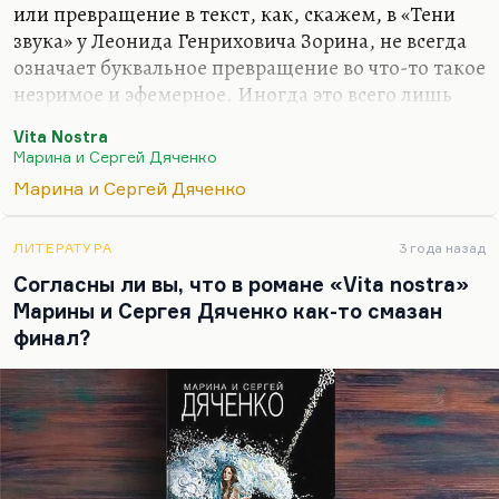
или превращение в текст, как, скажем, в «Тени
звука» у Леонида Генриховича Зорина, не всегда
означает буквальное превращение во что-то такое
незримое и эфемерное. Иногда это всего лишь
литературный ход, открытый финал и так далее.
Vita Nostra
Я не знаю, куда исчез Костя Кромин в финале
Марина и Сергей Дяченко
«Тени звука», и не знаю, что случилось с
Марина и Сергей Дяченко
Сашенькой в «Vita nostra», но допускаю, что это
всего лишь новая форма существования. То, что
ЛИТЕРАТУРА
3 года назад
это не безумие, совершенно точно, потому что
Согласны ли вы, что в романе «Vita nostra»
некоторые трансформации сознания, которые
Марины и Сергея Дяченко как-то смазан
там описаны, уже давно поставили Сашу вне
финал?
нормы.
Понимаете, концовка иногда для того и пишется,
чтобы не скажу…