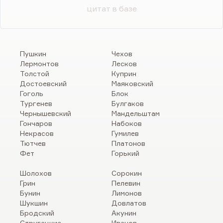
цитат в базе
Пушкин
Чехов
Лермонтов
Лесков
Толстой
Куприн
Достоевский
Маяковский
Гоголь
Блок
Тургенев
Булгаков
Чернышевский
Мандельштам
Гончаров
Набоков
Некрасов
Гумилев
Тютчев
Платонов
Фет
Горький
Шолохов
Сорокин
Грин
Пелевин
Бунин
Лимонов
Шукшин
Довлатов
Бродский
Акунин
Стругацкие
Иванов