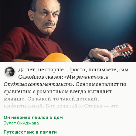
Да нет, не старше. Просто, понимаете, сам
Самойлов сказал:
«Мы романтики, а
Окуджава сентименталист»
. Сентименталист по
сравнению с романтиком всегда выглядит
младше. Он какой-то такой детский,
инфантильный. Вот почитайте Стерна — это
ребячливая проза, детская. Она всё время
Он наконец явился в дом
ребячится. Почитайте Карамзина — это тоже
Булат Окуджава
такое литературное детство. Тогда как
Путешествие в памяти
романтики — это люди действия. И даже