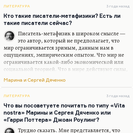
ЛИТЕРАТУРА
3 года назад
Кто такие писатели-метафизики? Есть ли
такие писатели сейчас?
Писатель-метафизик в широком смысле —
это автор, который не предполагает, что
мир ограничивается зримым, данным нам в
ощущениях, эмпирическим опытом. Что мир не
ограничивается какой-либо экономической или
социальной теорией. Что в мире действуют силы,
для человека непознаваемые или, по крайней
Марина и Сергей Дяченко
мере, человеку неположенные. Потому что
метафизик вообще исходит из того, что в мире
есть что-то, кроме человека, флоры и фауны. Есть
ЛИТЕРАТУРА
3 года назад
некие силы, некие магнитные поля, в которые
Что вы посоветуете почитать по типу «Vita
человек, как опилка, попадает.
nostra» Марины и Сергея Дяченко или
«Гарри Поттера» Джоан Роулинг?
Есть, конечно, и весьма много. И это не только
какие-то безумные графоманы, для которых
Трудно сказать. Мне представляется, что