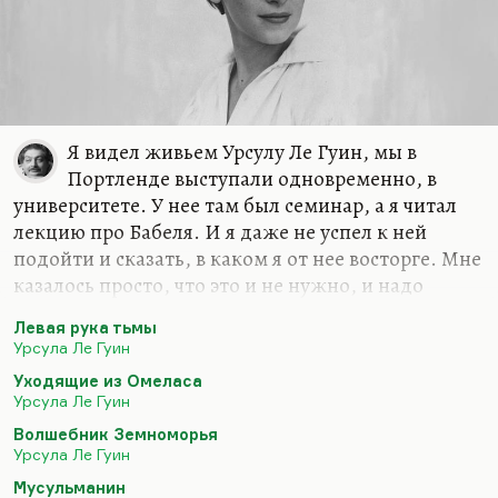
Я видел живьем Урсулу Ле Гуин, мы в
Портленде выступали одновременно, в
университете. У нее там был семинар, а я читал
лекцию про Бабеля. И я даже не успел к ней
подойти и сказать, в каком я от нее восторге. Мне
казалось просто, что это и не нужно, и надо
правильности соблюдать. Но сама мысль от того,
Левая рука тьмы
что в соседней аудитории читает лекцию Урсула
Урсула Ле Гуин
Ле Гуин, меня наполняла каким-то безумным
Уходящие из Омеласа
счастьем. Ну, я прямо летал. «Сердце рвется из
Урсула Ле Гуин
груди».
Волшебник Земноморья
Что касается отношения к ней и того, что я могу о
Урсула Ле Гуин
ней сказать. Понимаете, я могу сказать только,
Мусульманин