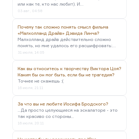
или как те, кто нас любит). И…
03 авг., 04:58
Почему так сложно понять смысл фильма
«Малхолланд Драйв» Дэвида Линча?
Малхолланд драйв действительно сложно
понять, но мне удалось его расшифровать:…
31 июля, 14:05
Как вы относитесь к творчеству Виктора Цоя?
Каким бы он мог быть, если бы не трагедия?
Точнее не скажешь :(
16 июля, 21:11
За что вы не любите Иосифа Бродского?
...Да просто целующиеся на эскалаторе - это
так красиво со стороны...
16 июля, 20:11