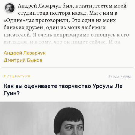
Андрей Лазарчук был, кстати, гостем моей
студии года полтора назад. Мы с ним в
«Одине» час проговорили. Это один из моих
близких друзей, один из моих любимых
писателей. Я очень непримиримо отношусь к его
взглядам, и к тому, что он пишет сейчас. И он
очень непримиримо относится к моей позиции,
Андрей Лазарчук
но это не заставляет меня хуже к нему относится,
Дмитрий Быков
потому что есть вещи, которые совершенно для
меня уничтожают человека, он таких вещей пока
не сделал. Мне очень больно, что он так жестко
ЛИТЕРАТУРА
3 года назад
полемизирует с Яном Валетовым, чьи позиции
Как вы оцениваете творчество Урсулы Ле
мне, конечно, ближе. Мне очень мучительно, что
Гуин?
Дяченки — Мария и Сергей Дяченко —
фактически эмигрировали, и с их уходом Украина
потеряла двух своих лучших писателей, просто
лучших. Они…