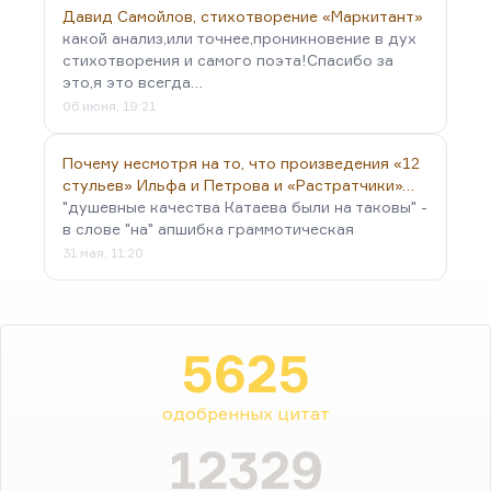
Давид Самойлов, стихотворение «Маркитант»
какой анализ,или точнее,проникновение в дух
стихотворения и самого поэта!Спасибо за
это,я это всегда…
06 июня, 19:21
Почему несмотря на то, что произведения «12
стульев» Ильфа и Петрова и «Растратчики»…
"душевные качества Катаева были на таковы" -
в слове "на" апшибка граммотическая
31 мая, 11:20
5625
одобренных цитат
12329