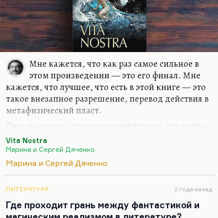
Мне кажется, что как раз самое сильное в
этом произведении — это его финал. Мне
кажется, что лучшее, что есть в этой книге — это
такое внезапное разрешение, перевод действия в
метафизический пласт.
Она, по-моему, гениально придумана, эта книга,
и выше этого, мне кажется, Дьяченко не
Vita Nostra
прыгнули. У них были книги того же уровня —
Марина и Сергей Дяченко
например, «Brevis est» и «Мигрант», но выше
Марина и Сергей Дяченко
этого, мне кажется, сейчас и невозможно
прыгнуть. Это действительно какой-то предел
ЛИТЕРАТУРА
2 года назад
такого м-реализма, как это называет Назаренко
Где проходит грань между фантастикой и
— магического реализма.
магическим реализмом в литературе?