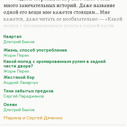
много замечательных историй. Даже название
одной его вещи мне кажется стоящим… Мне
кажется, даже читать ее необязательно — «Какой
мопед с хромированным рулем в задней части
двора?». Мне кажется, это как у Грина — скажем,
Квартал
«Синий каскад Теллури» или «На облачном
Дмитрий Быков
берегу» — название уже такое небесное, что не
Жизнь, способ употребления
нужно никаких текстов, хотя сами рассказы тоже
Жорж Перек
гениальные.
Какой мопед с хромированным рулем в задней
части двора?
У него я читал один роман — «Жизнь, способ
Жорж Перек
употребления». Читал по-английски, потому что
Жестяной бор
он как-то попался мне под руку в Чикаго, и я его
Андрей Лазарчук
купил. Купил потому, что я тогда писал «Квартал»
Тени забытых предков
— ну, придумывал «Квартал», и мне интересны
Сергей Параджанов
были разные экзотические…
Океан
Дмитрий Быков
Марина и Сергей Дяченко