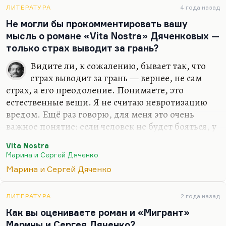
Знаете, как в «Руанском соборе» у Моне всё
ЛИТЕРАТУРА
4 года назад
обращено к такому уже настоящему
Не могли бы прокомментировать вашу
минимализму XX века, всё доходит до
мысль о романе «Vita Nostra» Дяченковых —
абсолютного сокращения,…
только страх выводит за грань?
Видите ли, к сожалению, бывает так, что
страх выводит за грань — вернее, не сам
страх, а его преодоление. Понимаете, это
естественные вещи. Я не считаю невротизацию
вредом. Ещё раз говорю, для меня это очень
важное понятие: если человек не будет бояться, у
него не будет инстинкта самосохранения; если он
Vita Nostra
не будет помнить о смерти, у него не будет
Марина и Сергей Дяченко
смысла жизни. «Что не имеет конца, не имеет
Марина и Сергей Дяченко
смысла»,— говорил Лотман. Поэтому, ничего не
поделаешь, страх — это важный стимул.
ЛИТЕРАТУРА
2 года назад
Как вы оцениваете роман и «Мигрант»
Марины и Сергея Дяченко?