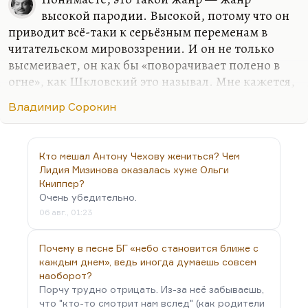
высокой пародии. Высокой, потому что он
приводит всё-таки к серьёзным переменам в
читательском мировоззрении. И он не только
высмеивает, он как бы «поворачивает полено в
огне», как Шкловский это называл. Мне кажется,
что действительно есть некоторая избыточность в
Владимир Сорокин
ужасах «Сердец четырёх» при очень изящной
конструкции фабулы.
Владимир Сорокин недавно в интервью Андрею
Кто мешал Антону Чехову жениться? Чем
Архангельскому сказал, что он не может читать
Лидия Мизинова оказалась хуже Ольги
современную российскую литературу, потому что
Книппер?
Очень убедительно.
всё это миры, которые уже были, пользуются
06 авг., 01:23
чужими мирами. Я подумал сначала: как верно. А
потом подумал: а сам-то? Ведь сам-то Сорокин
Почему в песне БГ «небо становится ближе с
пользуется в основном советским миром, чтобы
каждым днем», ведь иногда думаешь совсем
выворачивать…
наоборот?
Порчу трудно отрицать. Из-за неё забываешь,
что "кто-то смотрит нам вслед" (как родители