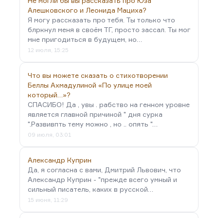
Не могли бы вы рассказать про Юза
Алешковского и Леонида Мациха?
Я могу рассказать про тебя. Ты только что
блркнул меня в своём ТГ, просто зассал. Ты мог
мне пригодиться в будущем, но…
12 июля, 15:25
Что вы можете сказать о стихотворении
Беллы Ахмадулиной «По улице моей
который…»?
СПАСИБО! Да , увы . рабство на генном уровне
является главной причиной " дня сурка
".Развивпть тему можно , но .. опять "…
09 июля, 03:01
Александр Куприн
Да, я согласна с вами, Дмитрий Львович, что
Александр Куприн - "прежде всего умный и
сильный писатель, каких в русской…
15 июня, 11:29