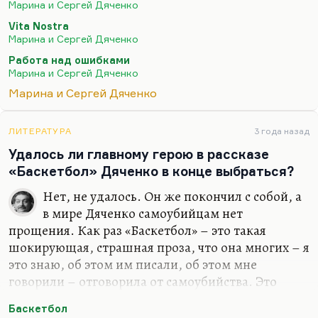
Марина и Сергей Дяченко
иногда совершенно бессознательно. И вот вы уже
Vita Nostra
оплетены, вы уже не можете сделать и шага. Это
Марина и Сергей Дяченко
не любовь, это зависимость или созависимость.
Работа над ошибками
Вот у Марины с Сережей (Сережа был
Марина и Сергей Дяченко
профессиональный психолог) замечательно
Марина и Сергей Дяченко
проведено это различие. А так-то, в принципе, у
Дяченко…
ЛИТЕРАТУРА
3 года назад
Удалось ли главному герою в рассказе
«Баскетбол» Дяченко в конце выбраться?
Нет, не удалось. Он же покончил с собой, а
в мире Дяченко самоубийцам нет
прощения. Как раз «Баскетбол» – это такая
шокирующая, страшная проза, что она многих – я
это знаю, об этом им писали, об этом мне
говорили – отговорила от самоубийства. Это
очень страшный рассказ, «Баскетбол». Вообще
Баскетбол
надо сказать, что новеллистика Дяченок более