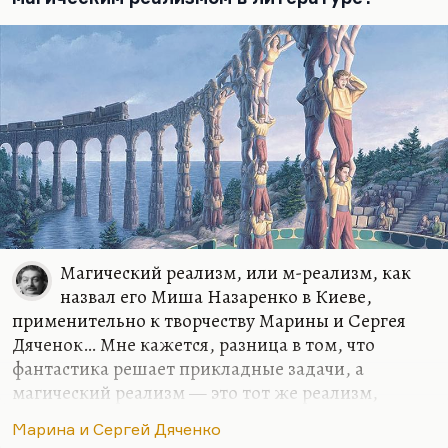
Магический реализм, или м-реализм, как
назвал его Миша Назаренко в Киеве,
применительно к творчеству Марины и Сергея
Дяченок… Мне кажется, разница в том, что
фантастика решает прикладные задачи, а
магический реализм — это тот же реализм,
позволяющий себе некоторые допущения. То есть
Марина и Сергей Дяченко
если задачей фантастики могут быть и