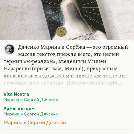
Дяченко Марина и Серёжа — это огромный
массив текстов прежде всего, это целый
термин «м-реализм», введённый Мишей
Назаренко (привет вам, Миша!), прекрасным
киевским исследователем и писателем тоже; это
огромное пространство. Поэтому если и читать
лекцию о Дяченках, то о каком-то одном цикле
Vita Nostra
или о каком-то одном даже романе. «Vita Nostra»
Марина и Сергей Дяченко
— это вершина их литературы. И, кстати говоря,
Армагед-дом
это вершина огромной, долгой темы, целой ветки
Марина и Сергей Дяченко
в русской литературе, и не только
Марина и Сергей Дяченко
фантастической. Это такой образцовый роман-
воспитание, в котором очень многое обобщено.