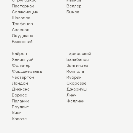
Пастернак
Веллер
Солженицын
Быков
Шаламов
Трифонов
Аксенов
Окуджава
Высоцкий
Байрон
Тарковский
Хемингуэй
Балабанов
Фолкнер
Звягинцев
Фицджеральд
Коппола
Честертон
Кубрик
Лондон
Скорсезе
Диккенс
Джармуш
Борхес
Линч
Паланик
Феллини
Роулинг
Кинг
Капоте