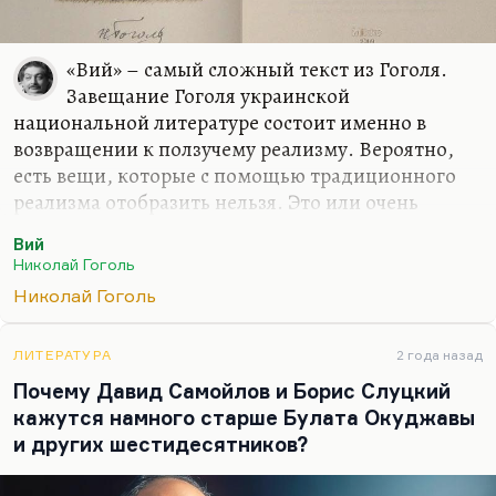
«Вий» – самый сложный текст из Гоголя.
Завещание Гоголя украинской
национальной литературе состоит именно в
возвращении к ползучему реализму. Вероятно,
есть вещи, которые с помощью традиционного
реализма отобразить нельзя. Это или очень
сильная страсть, или проклятие, или судьба. Или,
Вий
условно говоря, такая вещь, как война. Потому
Николай Гоголь
что все попытки воспроизвести войну средствами
Николай Гоголь
традиционного реализма терпят такой
ослепительный крах. У нас поэтому и нет никакой
по-настоящему великой прозы о Великой
ЛИТЕРАТУРА
2 года назад
Отечественной. Есть подходы к этому: есть
Почему Давид Самойлов и Борис Слуцкий
гениальная проза Василя Быкова, есть тексты
кажутся намного старше Булата Окуджавы
Гроссмана, проза Константина Воробьева, да
и других шестидесятников?
много. Но все они не отвечают на вопросы,
откуда это взялось и…