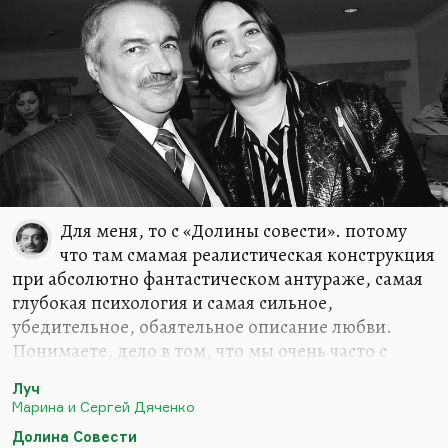
Вот у Марины с Сережей (Сережа был
профессиональный психолог) замечательно
проведено это различие. А…
Для меня, то с «Долины совести». потому
что там смамая реалистическая конструкция
при абсолютно фантастическом антураже, самая
глубокая психология и самая сильное,
убедительное, обаятельное описание любви.
Понимаете, дело в том, что мы очень часто с
любовью путаем зависимость. Иногда
Луч
физиологическую зависимость, иногда –
Марина и Сергей Дяченко
психологическую. Это такие формы абьюза. Они
Долина Совести
интенсивно, талантливо, тонко плетут эту сеть,