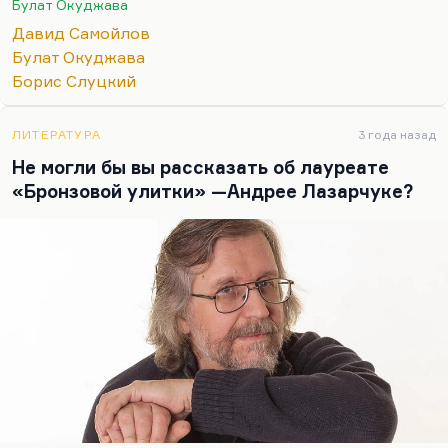
Булат Окуджава
романтический подросток выглядит старше
Давид Самойлов
сентиментального ребенка.
Булат Окуджава
Окуджава и плотно примыкающий к нему Юрий
Борис Слуцкий
Давидович Левитанский — оба они довольно
наивны на фоне военных поэтов. Вот видите,
ЛИТЕРАТУРА
3 года назад
Слуцкий и Самойлов оба (ну и Коган, не
Не могли бы вы рассказать об лауреате
доживший до победы) гордились военным
«Бронзовой улитки» —Андрее Лазарчуке?
опытом. Для них…