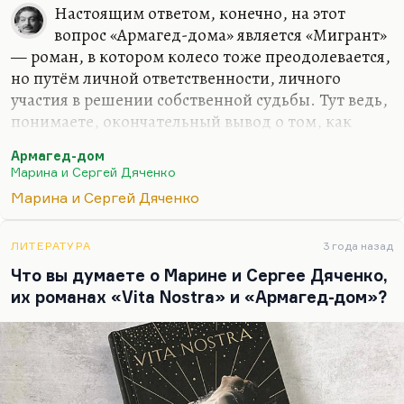
Настоящим ответом, конечно, на этот
вопрос «Армагед-дома» является «Мигрант»
— роман, в котором колесо тоже преодолевается,
но путём личной ответственности, личного
участия в решении собственной судьбы. Тут ведь,
понимаете, окончательный вывод о том, как
преодолеть замкнутый цикл. Его не только
Армагед-дом
Дяченки, а его и гораздо более глубокие
Марина и Сергей Дяченко
мыслители не могли дать. Хотя и Дяченки сами
Марина и Сергей Дяченко
по себе, кстати, мыслители довольно
продвинутые. Они прежде всего художники, но у
них есть замечательно точные догадки и ответы.
ЛИТЕРАТУРА
3 года назад
Что вы думаете о Марине и Сергее Дяченко,
Просто никто ещё не придумал. Ну,
их романах «Vita Nostra» и «Армагед-дом»?
действительно никто. История иногда
подсказывает, но сформулировать это внятно, а
тем более в романе, пока ещё на моей памяти не
удавалось никому.…