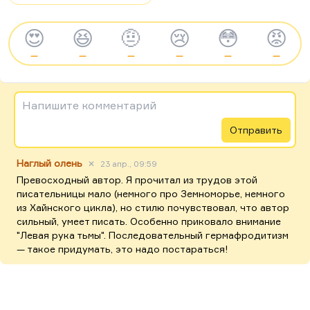
😍
😆
🤨
😢
😳
😡
—
—
—
—
—
—
Напишите комментарий
Отправить
Наглый олень
✕
23 апр., 09:59
Превосходный автор. Я прочитал из трудов этой
писательницы мало (немного про Земноморье, немного
из Хайнского цикла), но стилю почувствовал, что автор
сильный, умеет писать. Особенно приковало внимание
"Левая рука тьмы". Последовательный гермафродитизм
— такое придумать, это надо постараться!