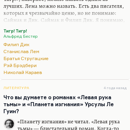
лучших. Лема можно назвать. Есть два писателя,
которых я чрезвычайно ценю, но не понимаю:
Саймак и Дик. Саймак и Филип Дик. Я понимаю,
что они гении; я понимаю, что они открыли
Тигр! Тигр!
невероятные горизонты, но их фантастика
Альфред Бестер
кажется мне такой произвольной. А лучшими
Филип Дик
писателями 20-го века я считаю, например, Лема,
Станислав Лем
Стругацких, Брэдбери. А вот Коля Караев со мной
Братья Стругацкие
бы не согласился: он считает, что Дик — это
Рэй Брэдбери
гений. Наверное, гений по богатству, по
Николай Караев
многообразию, но и по безумию тоже.
ЛИТЕРАТУРА
4 года назад
Что вы думаете о романах «Левая рука
тьмы» и «Планета изгнания» Урсулы Ле
Гуин?
«Планету изгнания» не читал. «Левая рука
тьмы» — блистательный роман. Когда-то