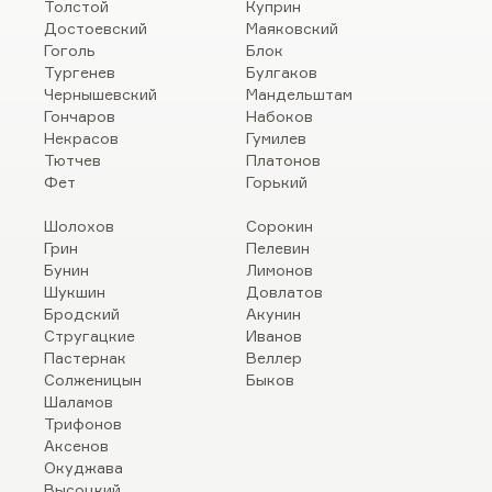
Толстой
Куприн
Достоевский
Маяковский
Гоголь
Блок
Тургенев
Булгаков
Чернышевский
Мандельштам
Гончаров
Набоков
Некрасов
Гумилев
Тютчев
Платонов
Фет
Горький
Шолохов
Сорокин
Грин
Пелевин
Бунин
Лимонов
Шукшин
Довлатов
Бродский
Акунин
Стругацкие
Иванов
Пастернак
Веллер
Солженицын
Быков
Шаламов
Трифонов
Аксенов
Окуджава
Высоцкий