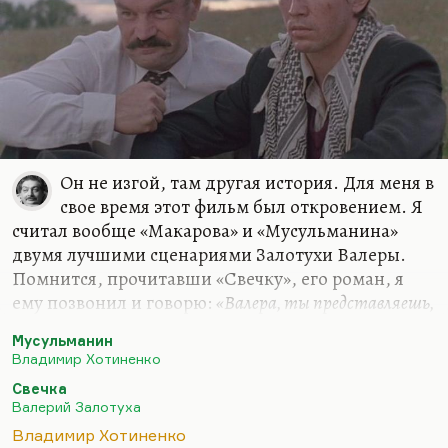
Он не изгой, там другая история. Для меня в
свое время этот фильм был откровением. Я
считал вообще «Макарова» и «Мусульманина»
двумя лучшими сценариями Залотухи Валеры.
Помнится, прочитавши «Свечку», его роман, я
ему позвонил и говорю:
«Валера, ты представляешь,
какая обида? Ведь теперь, после того как «Свечка»
Мусульманин
заслонила все тобой написанное, никто не будет
Владимир Хотиненко
помнить «Мусульманина», никто не будет помнить
Свечка
даже «Великий поход за освобождение Индии». Тебя
Валерий Залотуха
будут помнить как автора великого двухтомного
Владимир Хотиненко
романа, а маленькая киноповесть совершенно