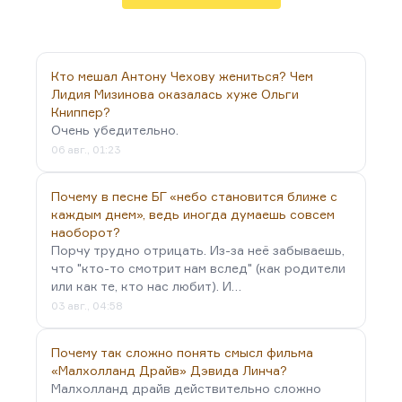
взял и написал очень резкую и язвительную
статью «Не могу молчать».
Я знал его как очень сильного публициста. Он
замечательно писал,…
Кто мешал Антону Чехову жениться? Чем
Лидия Мизинова оказалась хуже Ольги
Книппер?
Очень убедительно.
06 авг., 01:23
Почему в песне БГ «небо становится ближе с
каждым днем», ведь иногда думаешь совсем
наоборот?
Порчу трудно отрицать. Из-за неё забываешь,
что "кто-то смотрит нам вслед" (как родители
или как те, кто нас любит). И…
03 авг., 04:58
Почему так сложно понять смысл фильма
«Малхолланд Драйв» Дэвида Линча?
Малхолланд драйв действительно сложно