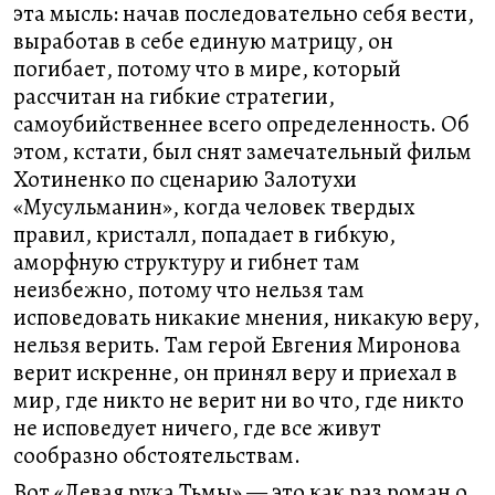
эта мысль: начав последовательно себя вести,
выработав в себе единую матрицу, он
погибает, потому что в мире, который
рассчитан на гибкие стратегии,
самоубийственнее всего определенность. Об
этом, кстати, был снят замечательный фильм
Хотиненко по сценарию Залотухи
«Мусульманин», когда человек твердых
правил, кристалл, попадает в гибкую,
аморфную структуру и гибнет там
неизбежно, потому что нельзя там
исповедовать никакие мнения, никакую веру,
нельзя верить. Там герой Евгения Миронова
верит искренне, он принял веру и приехал в
мир, где никто не верит ни во что, где никто
не исповедует ничего, где все живут
сообразно обстоятельствам.
Вот «Левая рука Тьмы» — это как раз роман о