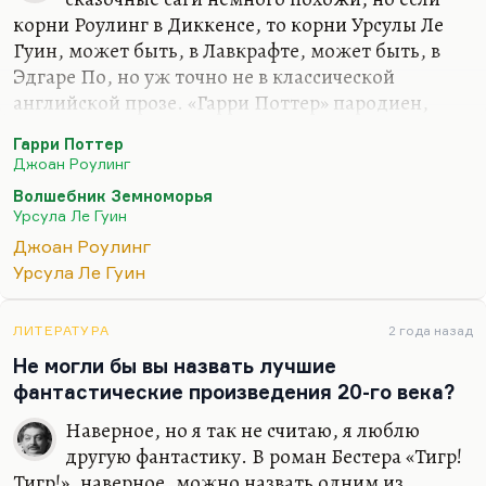
корни Роулинг в Диккенсе, то корни Урсулы Ле
Гуин, может быть, в Лавкрафте, может быть, в
Эдгаре По, но уж точно не в классической
английской прозе. «Гарри Поттер» пародиен,
сознательно вторичен, условно говоря, аллюзивен
Гарри Поттер
по отношению к Бронте, по отношению к
Джоан Роулинг
Диккенсу, по отношению ко всем историям
Волшебник Земноморья
найденышей, в отличие от Урсулы Ле Гуин,
Урсула Ле Гуин
которая была совсем другой природы. И ее
Джоан Роулинг
фэнтези, которое она, кстати, любила больше
Урсула Ле Гуин
всего написанного, гораздо, если угодно, научнее
и вместе с тем гораздо менее социально, чем
«Гарри Поттер».
ЛИТЕРАТУРА
2 года назад
Не могли бы вы назвать лучшие
фантастические произведения 20-го века?
Наверное, но я так не считаю, я люблю
другую фантастику. В роман Бестера «Тигр!
Тигр!», наверное, можно назвать одним из