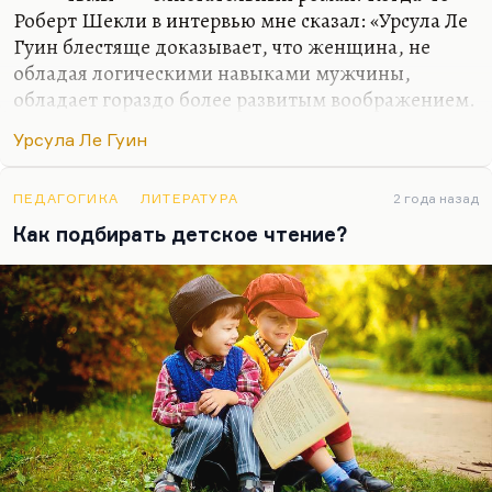
Роберт Шекли в интервью мне сказал: «Урсула Ле
Гуин блестяще доказывает, что женщина, не
обладая логическими навыками мужчины,
обладает гораздо более развитым воображением.
И вообще воображению вредна логика». «И
Урсула Ле Гуин
вообще лучше всех Урсула»,— он всегда это
говорил.
ПЕДАГОГИКА
ЛИТЕРАТУРА
2 года назад
Как подбирать детское чтение?