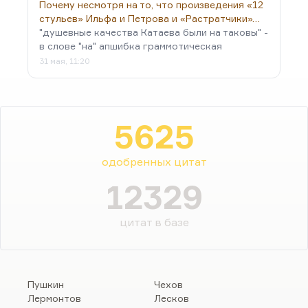
Почему несмотря на то, что произведения «12
стульев» Ильфа и Петрова и «Растратчики»…
"душевные качества Катаева были на таковы" -
в слове "на" апшибка граммотическая
31 мая, 11:20
5625
одобренных цитат
12329
цитат в базе
Пушкин
Чехов
Лермонтов
Лесков