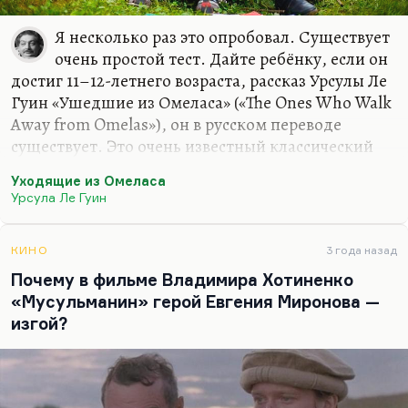
Я несколько раз это опробовал. Существует
очень простой тест. Дайте ребёнку, если он
достиг 11–12-летнего возраста, рассказ Урсулы Ле
Гуин «Ушедшие из Омеласа» («The Ones Who Walk
Away from Omelas»), он в русском переводе
существует. Это очень известный классический
рассказ. Если ребёнку понравится этот рассказ, вы
Уходящие из Омеласа
можете давать ему читать всё (самые жестокие
Урсула Ле Гуин
тексты, самые сентиментальные, самые умные),
он созрел, он готов для чтения любой
литературы. Если он скажет: «Что это за чушь?» —
КИНО
3 года назад
значит, пока ему надо давать литературную
Почему в фильме Владимира Хотиненко
«манную кашу». Вот и всё. Это очень важный
«Мусульманин» герой Евгения Миронова —
критерий. Вообще важный критерий для
изгой?
определения человека — как он отнесётся к этому
рассказу. Рассказ великий, по-моему,…