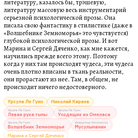
литературу, казалось бы, трэшевую,
литературу массовую весь инструментарий
серьезной психологической прозы. Она
писала свою фантастику в стилистике (даже в
«Волшебнике Земноморья» это чувствуется)
глубокой психологической прозы. И вот
Марина и Сергей Дяченко, как мне кажется,
научились прежде всего этому. Поэтому
когда у них там происходят чудеса, эти чудеса
очень плотно вписаны в ткань реальности,
они прорастают из нее. Там, в общем, не
происходит ничего недостоверного.
Урсула Ле Гуин
Николай Караев
Урсула Ле Гуин
Урсула Ле Гуин
Левая рука тьмы
Уходящие из Омеласа
Урсула Ле Гуин
Владимир Хотиненко
Волшебник Земноморья
Мусульманин
Марина и Сергей Дяченко