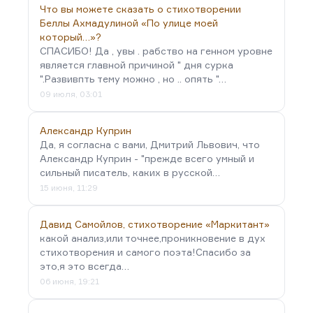
Что вы можете сказать о стихотворении
Беллы Ахмадулиной «По улице моей
который…»?
СПАСИБО! Да , увы . рабство на генном уровне
является главной причиной " дня сурка
".Развивпть тему можно , но .. опять "…
09 июля, 03:01
Александр Куприн
Да, я согласна с вами, Дмитрий Львович, что
Александр Куприн - "прежде всего умный и
сильный писатель, каких в русской…
15 июня, 11:29
Давид Самойлов, стихотворение «Маркитант»
какой анализ,или точнее,проникновение в дух
стихотворения и самого поэта!Спасибо за
это,я это всегда…
06 июня, 19:21