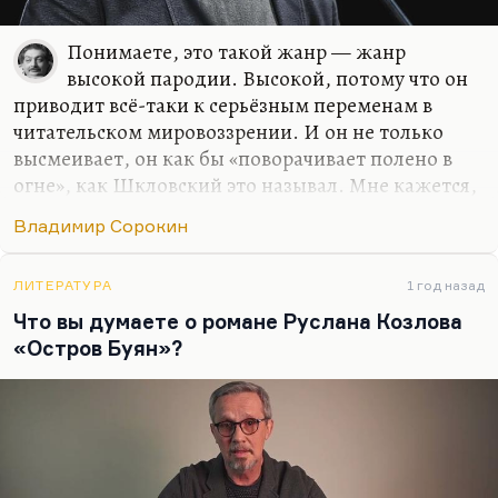
Понимаете, это такой жанр — жанр
высокой пародии. Высокой, потому что он
приводит всё-таки к серьёзным переменам в
читательском мировоззрении. И он не только
высмеивает, он как бы «поворачивает полено в
огне», как Шкловский это называл. Мне кажется,
что действительно есть некоторая избыточность в
Владимир Сорокин
ужасах «Сердец четырёх» при очень изящной
конструкции фабулы.
ЛИТЕРАТУРА
1 год назад
Владимир Сорокин недавно в интервью Андрею
Что вы думаете о романе Руслана Козлова
Архангельскому сказал, что он не может читать
«Остров Буян»?
современную российскую литературу, потому что
всё это миры, которые уже были, пользуются
чужими мирами. Я подумал сначала: как верно. А
потом подумал: а сам-то? Ведь сам-то Сорокин
пользуется в основном советским миром, чтобы
выворачивать…