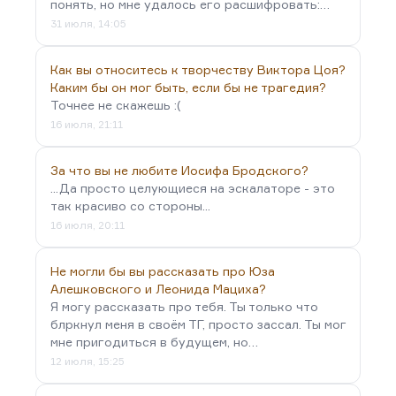
понять, но мне удалось его расшифровать:…
31 июля, 14:05
Как вы относитесь к творчеству Виктора Цоя?
Каким бы он мог быть, если бы не трагедия?
Точнее не скажешь :(
16 июля, 21:11
За что вы не любите Иосифа Бродского?
...Да просто целующиеся на эскалаторе - это
так красиво со стороны...
16 июля, 20:11
Не могли бы вы рассказать про Юза
Алешковского и Леонида Мациха?
Я могу рассказать про тебя. Ты только что
блркнул меня в своём ТГ, просто зассал. Ты мог
мне пригодиться в будущем, но…
12 июля, 15:25