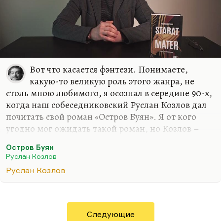
Вот что касается фэнтези. Понимаете,
какую-то великую роль этого жанра, не
столь мною любимого, я осознал в середине 90-х,
когда наш собеседниковский Руслан Козлов дал
почитать свой роман «Остров Буян». Я от кого
угодно мог ожидать такой роман, но Козлов –
известный политический журналист, он
Остров Буян
редактировал «Смену» ленинградскую, он автор
Руслан Козлов
первой публикации о «Митьках», он и открыл их
Руслан Козлов
как течение. Он был автором первого ответа
Нине Андреевой на «Не могу поступиться
принципами». Когда все замерли, думая, что это
произошел поворот в правительстве, а вот Козлов
Следующие