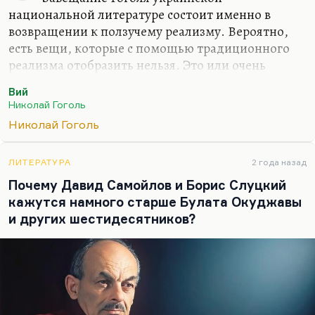
национальной литературе состоит именно в
возвращении к ползучему реализму. Вероятно,
есть вещи, которые с помощью традиционного
реализма отобразить нельзя. Это или очень
сильная страсть, или проклятие, или судьба. Или,
Вий
условно говоря, такая вещь, как война. Потому
Николай Гоголь
что все попытки воспроизвести войну средствами
Николай Гоголь
традиционного реализма терпят такой
ослепительный крах. У нас поэтому и нет никакой
по-настоящему великой прозы о Великой
ЛИТЕРАТУРА
2 года назад
Отечественной. Есть подходы к этому: есть
Почему Давид Самойлов и Борис Слуцкий
гениальная проза Василя Быкова, есть тексты
кажутся намного старше Булата Окуджавы
Гроссмана, проза Константина Воробьева, да
и других шестидесятников?
много. Но все они не отвечают на вопросы,
откуда это взялось и…