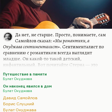
Да нет, не старше. Просто, понимаете, сам
Самойлов сказал:
«Мы романтики, а
Окуджава сентименталист»
. Сентименталист по
сравнению с романтиком всегда выглядит
младше. Он какой-то такой детский,
инфантильный. Вот почитайте Стерна — это
ребячливая проза, детская. Она всё время
Путешествие в памяти
ребячится. Почитайте Карамзина — это тоже
Булат Окуджава
такое литературное детство. Тогда как
Он наконец явился в дом
романтики — это люди действия. И даже
Булат Окуджава
романтический подросток выглядит старше
Давид Самойлов
сентиментального ребенка.
Борис Слуцкий
Окуджава и плотно примыкающий к нему Юрий
Булат Окуджава