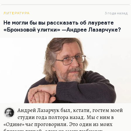
Давидович Левитанский — оба они довольно
наивны на фоне военных поэтов. Вот видите,
ЛИТЕРАТУРА
3 года назад
Слуцкий и Самойлов оба (ну и Коган, не
Не могли бы вы рассказать об лауреате
доживший до победы) гордились военным
«Бронзовой улитки» —Андрее Лазарчуке?
опытом. Для них…
Андрей Лазарчук был, кстати, гостем моей
студии года полтора назад. Мы с ним в
«Одине» час проговорили. Это один из моих