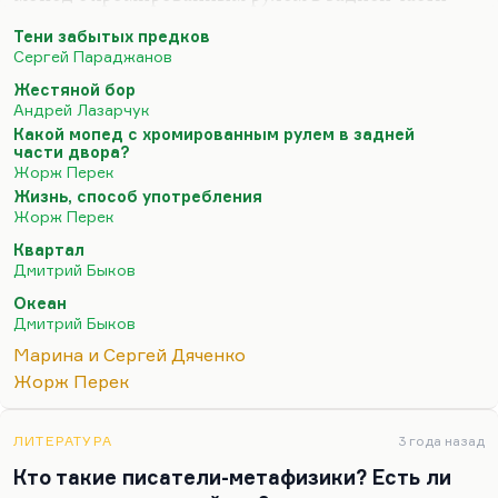
двора?». Мне кажется, это как у Грина — скажем,
Тени забытых предков
«Синий каскад Теллури» или «На облачном
Сергей Параджанов
берегу» — название уже такое небесное, что не
Жестяной бор
нужно никаких текстов, хотя сами рассказы тоже
Андрей Лазарчук
гениальные.
Какой мопед с хромированным рулем в задней
части двора?
У него я читал один роман — «Жизнь, способ
Жорж Перек
употребления». Читал по-английски, потому что
Жизнь, способ употребления
он как-то попался мне под руку в Чикаго, и я его
Жорж Перек
купил. Купил потому, что я тогда писал «Квартал»
Квартал
— ну, придумывал «Квартал», и мне интересны
Дмитрий Быков
были разные экзотические…
Океан
Дмитрий Быков
Марина и Сергей Дяченко
Жорж Перек
ЛИТЕРАТУРА
3 года назад
Кто такие писатели-метафизики? Есть ли