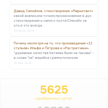
Давид Самойлов, стихотворение «Маркитант»
какой анализ,или точнее,проникновение в дух
стихотворения и самого поэта!Спасибо за
это,я это всегда…
06 июня, 19:21
Почему несмотря на то, что произведения «12
стульев» Ильфа и Петрова и «Растратчики»…
"душевные качества Катаева были на таковы" -
в слове "на" апшибка граммотическая
31 мая, 11:20
5625
одобренных цитат