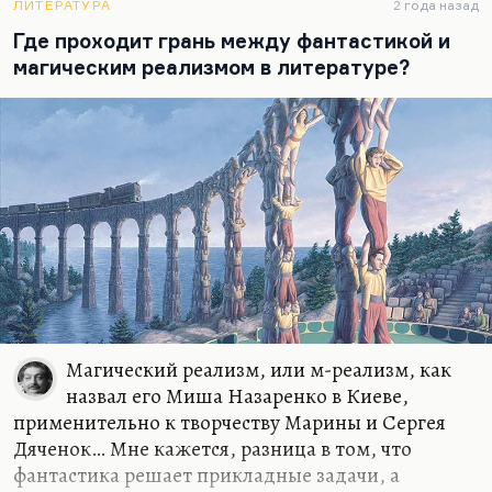
объяснить саму коллизию. Дьяченки мыслят,
ЛИТЕРАТУРА
2 года назад
простите что я их так называю — Дьяченки, на
Где проходит грань между фантастикой и
несколько малороссийский лад, но в кругу
магическим реализмом в литературе?
фантастов их всегда так называют. Марина и
Сергей действительно ставят себе задачу более
глубокую, более символическую. Они описывают
процесс, при котором в обществе есть… условно
говоря, они описывают химеру по Гумилеву. …
при котором в обществе есть определённые
части, наделенные сверхспособностями.
Сверхспособностями далеко не всегда
позитивными, иногда опасными, иногда
грозными, и есть…
Магический реализм, или м-реализм, как
назвал его Миша Назаренко в Киеве,
применительно к творчеству Марины и Сергея
Дяченок… Мне кажется, разница в том, что
фантастика решает прикладные задачи, а