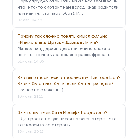
Порчу трудно отрицать. Из-за неё забываешь,
что "кто-то смотрит нам вслед" (как родители
или как те, кто нас любит). И…
03 авг., 04:58
Почему так сложно понять смысл фильма
«Малхолланд Драйв» Дэвида Линча?
Малхолланд драйв действительно сложно
понять, но мне удалось его расшифровать:…
31 июля, 14:05
Как вы относитесь к творчеству Виктора Цоя?
Каким бы он мог быть, если бы не трагедия?
Точнее не скажешь :(
16 июля, 21:11
За что вы не любите Иосифа Бродского?
...Да просто целующиеся на эскалаторе - это
так красиво со стороны...
16 июля, 20:11