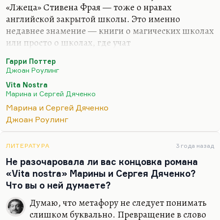
«Лжеца» Стивена Фрая — тоже о нравах
английской закрытой школы. Это именно
недавнее знамение — книги о магических школах
или просто о школах, где учат
сверхвозможностям. Полезно почитать книгу
Гарри Поттер
Велтистова «Гум-Гам». Она рассказывает о жизни
Джоан Роулинг
волшебного мальчика в таком очень хорошо
Vita Nostra
придуманном мире.
Марина и Сергей Дяченко
Марина и Сергей Дяченко
Джоан Роулинг
ЛИТЕРАТУРА
3 года назад
Не разочаровала ли вас концовка романа
«Vita nostra» Марины и Сергея Дяченко?
Что вы о ней думаете?
Думаю, что метафору не следует понимать
слишком буквально. Превращение в слово