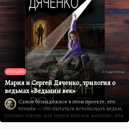
ЛЕКЦИЯ
ЛИТЕРАТУРА
2 года назад
Мария и Сергей Дяченко, трилогия о
ведьмах «Ведьмин век»
Самое безнадежное в этом проекте, его
чтении — это пытаться истолковать ведьм,
условно говоря, как евреев или как женщин, или
как оппозиционеров, то есть попытаться