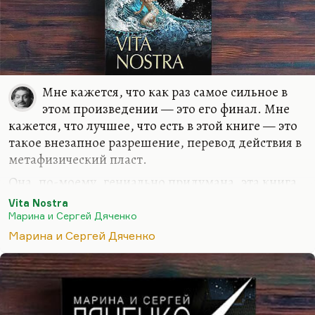
Мне кажется, что как раз самое сильное в
этом произведении — это его финал. Мне
кажется, что лучшее, что есть в этой книге — это
такое внезапное разрешение, перевод действия в
метафизический пласт.
Она, по-моему, гениально придумана, эта книга,
и выше этого, мне кажется, Дьяченко не
Vita Nostra
прыгнули. У них были книги того же уровня —
Марина и Сергей Дяченко
например, «Brevis est» и «Мигрант», но выше
Марина и Сергей Дяченко
этого, мне кажется, сейчас и невозможно
прыгнуть. Это действительно какой-то предел
такого м-реализма, как это называет Назаренко
— магического реализма.