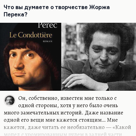
вообще очень жесткие ребята. «Баскетбол»
Что вы думаете о творчестве Жоржа
можно сравнить только с «Работой над
Перека?
ошибками», которая вообще вся насквозь
кровавая, трагическая вещь.
В принципе, Дяченки не особенно…
Он, собственно, известен мне только с
одной стороны, хотя у него было очень
много замечательных историй. Даже название
одной его вещи мне кажется стоящим… Мне
кажется, даже читать ее необязательно — «Какой
мопед с хромированным рулем в задней части