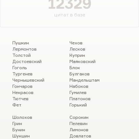
12329
цитат в базе
Пушкин
Чехов
Лермонтов
Лесков
Толстой
Куприн
Достоевский
Маяковский
Гоголь
Блок
Тургенев
Булгаков
Чернышевский
Мандельштам
Гончаров
Набоков
Некрасов
Гумилев
Тютчев
Платонов
Фет
Горький
Шолохов
Сорокин
Грин
Пелевин
Бунин
Лимонов
Шукшин
Довлатов