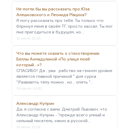
Не могли бы вы рассказать про Юза
Алешковского и Леонида Мациха?
Я могу рассказать про тебя. Ты только что
блркнул меня в своём ТГ, просто зассал. Ты мог
мне пригодиться в будущем, но…
12 июля, 15:25
Что вы можете сказать о стихотворении
Беллы Ахмадулиной «По улице моей
который…»?
СПАСИБО! Да , увы . рабство на генном уровне
является главной причиной " дня сурка
".Развивпть тему можно , но .. опять "…
09 июля, 03:01
Александр Куприн
Да, я согласна с вами, Дмитрий Львович, что
Александр Куприн - "прежде всего умный и
сильный писатель, каких в русской…
15 июня, 11:29