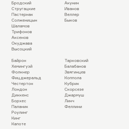
Бродский
Акунин
Стругацкие
Иванов
Пастернак
Веллер
Солженицын
Быков
Шаламов
Трифонов
Аксенов
Окуджава
Высоцкий
Байрон
Тарковский
Хемингуэй
Балабанов
Фолкнер
Звягинцев
Фицджеральд
Коппола
Честертон
Кубрик
Лондон
Скорсезе
Диккенс
Джармуш
Борхес
Линч
Паланик
Феллини
Роулинг
Кинг
Капоте