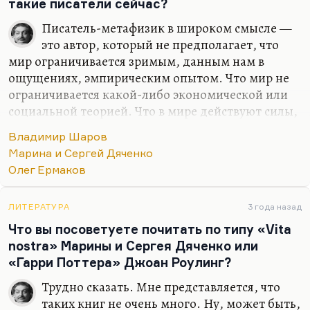
такие писатели сейчас?
Писатель-метафизик в широком смысле —
это автор, который не предполагает, что
мир ограничивается зримым, данным нам в
ощущениях, эмпирическим опытом. Что мир не
ограничивается какой-либо экономической или
социальной теорией. Что в мире действуют силы,
для человека непознаваемые или, по крайней
Владимир Шаров
мере, человеку неположенные. Потому что
Марина и Сергей Дяченко
метафизик вообще исходит из того, что в мире
Олег Ермаков
есть что-то, кроме человека, флоры и фауны. Есть
некие силы, некие магнитные поля, в которые
человек, как опилка, попадает.
ЛИТЕРАТУРА
3 года назад
Что вы посоветуете почитать по типу «Vita
Есть, конечно, и весьма много. И это не только
nostra» Марины и Сергея Дяченко или
какие-то безумные графоманы, для которых
«Гарри Поттера» Джоан Роулинг?
характерно мистическое мироощущение. Это
вполне серьезные литераторы. Я думаю, что для…
Трудно сказать. Мне представляется, что
таких книг не очень много. Ну, может быть,