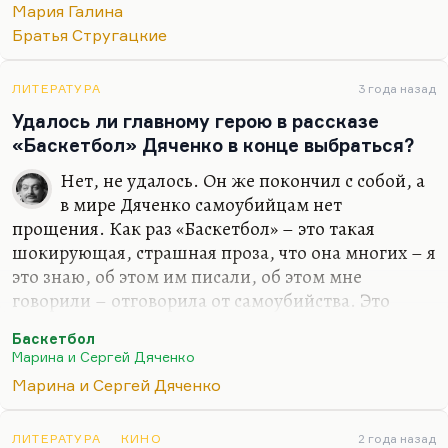
проведено это различие. А так-то, в принципе, у
Мария Галина
Дяченко…
Братья Стругацкие
ЛИТЕРАТУРА
3 года назад
Удалось ли главному герою в рассказе
«Баскетбол» Дяченко в конце выбраться?
Нет, не удалось. Он же покончил с собой, а
в мире Дяченко самоубийцам нет
прощения. Как раз «Баскетбол» – это такая
шокирующая, страшная проза, что она многих – я
это знаю, об этом им писали, об этом мне
говорили – отговорила от самоубийства. Это
очень страшный рассказ, «Баскетбол». Вообще
Баскетбол
надо сказать, что новеллистика Дяченок более
Марина и Сергей Дяченко
жестока, чем их романы. Романы иногда бывали
Марина и Сергей Дяченко
сказочны, там был хэппи-энд, и вообще романы
написаны более милосердно. «Инфаркт»,
например. А рассказ у них всегда как удар. Они
ЛИТЕРАТУРА
КИНО
2 года назад