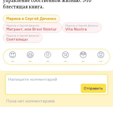
управление собственной жизнью. Это
блестящая книга.
Марина и Сергей Дяченко
Марина и Сергей Дяченко
Марина и Сергей Дяченко
Мигрант, или Brevi finietur
Vita Nostra
Марина и Сергей Дяченко
Скитальцы
😍
😆
🤨
😢
😳
😡
—
—
—
—
—
—
Напишите комментарий
Отправить
Пока нет комментариев