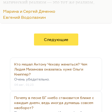
магический реализм — это тот же реализм,
позволяющий себе некоторые допущения. То есть
Марина и Сергей Дяченко
если задачей фантастики могут быть и
Евгений Водолазкин
футурологическими, и социальными, и
философскими, то задачи магического реализма
прежде всего в психологическом прорыве, или
изобразительная мощь такая. То есть задачи
Следующие
прежде всего эстетические у магического
реализма, у фантастики они более прикладные,
хотя то, что делали Стругацкие, я бы не назвал
магическим реализмом, кроме, может быть,
Кто мешал Антону Чехову жениться? Чем
«Отягощенным злом», почему — не…
Лидия Мизинова оказалась хуже Ольги
Книппер?
Очень убедительно.
06 авг., 01:23
Почему в песне БГ «небо становится ближе с
каждым днем», ведь иногда думаешь совсем
наоборот?