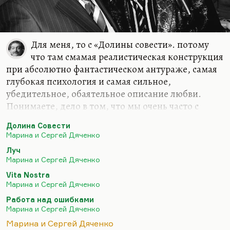
Для меня, то с «Долины совести». потому
что там смамая реалистическая конструкция
при абсолютно фантастическом антураже, самая
глубокая психология и самая сильное,
убедительное, обаятельное описание любви.
Понимаете, дело в том, что мы очень часто с
любовью путаем зависимость. Иногда
Долина Совести
физиологическую зависимость, иногда –
Марина и Сергей Дяченко
психологическую. Это такие формы абьюза. Они
Луч
интенсивно, талантливо, тонко плетут эту сеть,
Марина и Сергей Дяченко
иногда совершенно бессознательно. И вот вы уже
Vita Nostra
оплетены, вы уже не можете сделать и шага. Это
Марина и Сергей Дяченко
не любовь, это зависимость или созависимость.
Работа над ошибками
Вот у Марины с Сережей (Сережа был
Марина и Сергей Дяченко
профессиональный психолог) замечательно
Марина и Сергей Дяченко