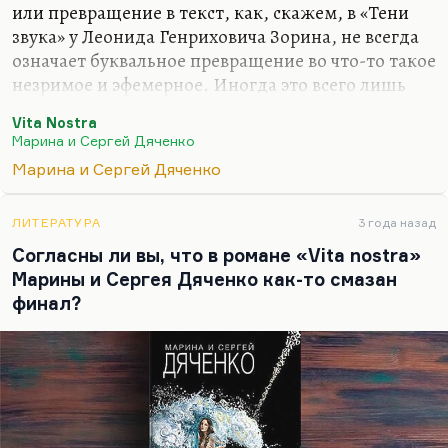
или превращение в текст, как, скажем, в «Тени
звука» у Леонида Генриховича Зорина, не всегда
означает буквальное превращение во что-то такое
незримое и эфемерное. Иногда это всего лишь
литературный ход, открытый финал и так далее.
Vita Nostra
Я не знаю, куда исчез Костя Кромин в финале
Марина и Сергей Дяченко
«Тени звука», и не знаю, что случилось с
Марина и Сергей Дяченко
Сашенькой в «Vita nostra», но допускаю, что это
всего лишь новая форма существования. То, что
ЛИТЕРАТУРА
3 года назад
это не безумие, совершенно точно, потому что
Согласны ли вы, что в романе «Vita nostra»
некоторые трансформации сознания, которые
Марины и Сергея Дяченко как-то смазан
там описаны, уже давно поставили Сашу вне
финал?
нормы.
Понимаете, концовка иногда для того и пишется,
чтобы не скажу…