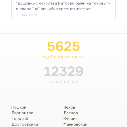
"душевные качества Катаева были на таковы" -
в слове "на" апшибка граммотическая
31 мая, 11:20
5625
одобренных цитат
12329
цитат в базе
Пушкин
Чехов
Лермонтов
Лесков
Толстой
Куприн
Достоевский
Маяковский