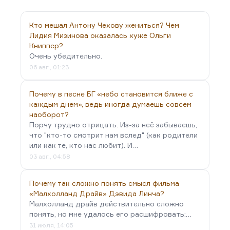
восстания, конца русских реформ. Результатом
разочарования было «Что делать?». Потому что
Кто мешал Антону Чехову жениться? Чем
роман Чернышевского должен звучать как «Что
Лидия Мизинова оказалась хуже Ольги
же теперь делать?». Потому что «что делать» до
Книппер?
1862 года было понятно. А в 1862-м,…
Очень убедительно.
06 авг., 01:23
Почему в песне БГ «небо становится ближе с
каждым днем», ведь иногда думаешь совсем
наоборот?
Порчу трудно отрицать. Из-за неё забываешь,
что "кто-то смотрит нам вслед" (как родители
или как те, кто нас любит). И…
03 авг., 04:58
Почему так сложно понять смысл фильма
«Малхолланд Драйв» Дэвида Линча?
Малхолланд драйв действительно сложно
понять, но мне удалось его расшифровать:…
31 июля, 14:05