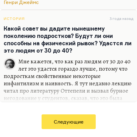
гувернантки, готовы уже заподозрить
Генри Джеймс
существование призраков. Я должен вам
признаться, что я стою на стороне и вообще на
ИСТОРИЯ
3 года назад
точке…
Какой совет вы дадите нынешнему
поколению подростков? Будут ли они
способны на физический рывок? Удастся ли
это людям от 30 до 40?
Мне кажется, что как раз людям от 30 до 40
лет это удастся гораздо лучше, потому что
подросткам свойственные некоторые
инфантилизм и наивность. Я тут недавно лекцию
читал про литературу Оттепели и вызвал бурное
негодование у студентов, сказав, что это была
«литература инея». Они говорят: «А что же, для
литературы вдохновительно только
разочарование?» Ну да, разочарование, конечно.
Следующие
«Война и мир» написана в эпоху разочарований, с
1863-го по 1870. 1863 год – это год польского