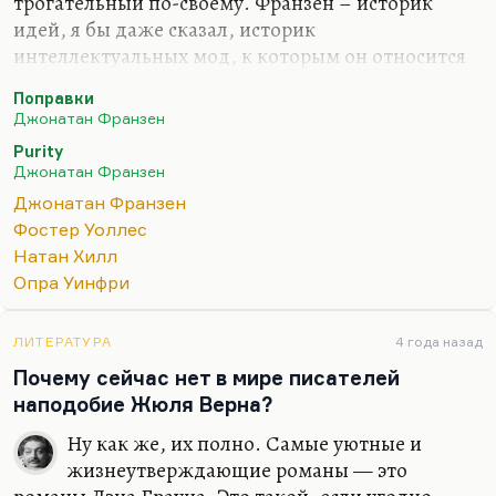
трогательный по-своему. Франзен – историк
идей, я бы даже сказал, историк
интеллектуальных мод, к которым он относится
весьма иронически и весьма разборчиво. Его
Поправки
интересует, почему люди готовы брать на веру те
Джонатан Франзен
или иные интеллектуальные поветрия, готовы
Purity
публично вписываться в те или иные девиации.
Джонатан Франзен
Франзен – историк американского безумия. Как
Джонатан Франзен
говорил Анненский о Лескове:
«Гениальный
Фостер Уоллес
хроникер русской дури»
. Вот Франзен – хроникер
Натан Хилл
дури американской.
Опра Уинфри
Когда он описывает это – например, в «Purity»
(«Свобода» мне не очень понравилась, роман с
ЛИТЕРАТУРА
4 года назад
таким…
Почему сейчас нет в мире писателей
наподобие Жюля Верна?
Ну как же, их полно. Самые уютные и
жизнеутверждающие романы — это