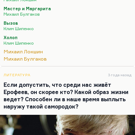
сделать на материале России, на материале
Мастер и Маргарита
русской классики? «Война и мир» экранизирована
Михаил Булгаков
уже очень много раз, «Анна Каренина» недавно
Вызов
была. А вот возьмем-ка мы «Мастера и
Клим Шипенко
Маргариту», тем более что книга с нашенским
Холоп
пафосом.
Клим Шипенко
Почему – вечный вопрос – им дали так много
Михаил Локшин
денег; 1,2 млрд? Почему именно Локшин получил
Михаил Булгаков
полномочия на эту картину? Вероятно, в…
ЛИТЕРАТУРА
3 года назад
Если допустить, что среди нас живёт
Ерофеев, он скорее кто? Какой образ жизни
ведет? Способен ли в наше время выплыть
наружу такой самородок?