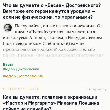
замечательный колумнист, очень интересный
Что вы думаете о «Бесах» Достоевского?
историк. Ну, как писатель («Клуб Дюма») — я не
Вам тоже его герои кажутся уродами —
знаю, но всё-таки это писатель, безусловно.
если не физическими, то моральными?
Умберто Эко — просто один из крупнейших
Послушайте, он же из этого и исходил. Он
мыслителей современной Европы. И проза для
писал: «Пусть будет хоть памфлет, но я
него —…
выскажусь». А герои, скажем, «Некуда» Лескова
(под псевдонимом Стебницкий) вам не
представляются уродами? Как замечательно
писал Писарев: «Все наши антинигилистические
романы превращаются во взбаламученное море
Бесы
авторской желчи»,— имея в виду роман
Федор Достоевский
Писемского (почти своего однофамильца)
Федор Достоевский
«Взбаламученное море». Да, там сплошь уроды. А
«На ножах» Лескова? Антинигилистический
роман — это особый жанр, из которого, кстати,
ЛИТЕРАТУРА
КИНО
3 года назад
потом вырос роман конспирологический (и тоже
Как вы думаете, появление экранизации
это всегда роман о заговоре против России). Да,
«Мастер и Маргарита» Михаила Локшина
это мир уродов. Да, Достоевскому представлялся
сейчас не случайно?