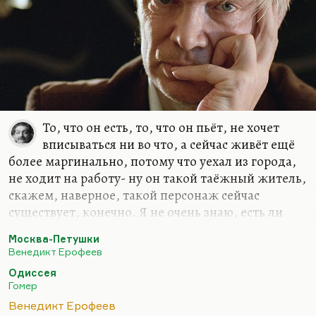
То, что он есть, то, что он пьёт, не хочет
вписываться ни во что, а сейчас живёт ещё
более маргинально, потому что уехал из города,
не ходит на работу- ну он такой таёжный житель,
скажем, наверное, такой персонаж сейчас
существует, конечно. Я не очень знаю, есть ли
сейчас что-то вроде поколения дворников и
Москва-Петушки
ночных сторожей. Думаю, нет. Но
Венедикт Ерофеев
разнообразные, это именно не выживальцы,
Одиссея
говоря словами Линор Горалик, о не те, кто
Гомер
выживают любой ценой – а это люди склада
Венедикт Ерофеев
Хвостенко,
«Хочу лежать с любимой рядом, а с