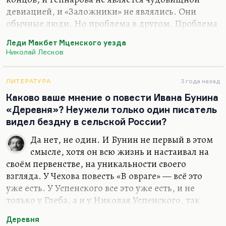
девиацией, и «Заложники» не являлись. Они
обычные люди. Но проблема в другом. Проблема
в том, что в человеке — и особенно в русском
Леди Макбет Мценского уезда
человеке, и особенно в русской женщине,
Николай Лесков
задавленной множеством обстоятельств,— вот
это есть. И Лесков, может быть, первый трезвее
всех взглянул, показав, что Катерина Измайлова,
ЛИТЕРАТУРА
3 года назад
которой скучно, страшно скучно, в которой
Каково ваше мнение о повести Ивана Бунина
томится, сквашивается, перекипает вот эта её
«Деревня»? Неужели только один писатель
огромная женская сила,— что она способна вот на
видел бездну в сельской России?
такое, что эта сила вырвется вот так.
Да нет, не один. И Бунин не первый в этом
Ведь Катерина Измайлова — это не история
смысле, хотя он всю жизнь и настаивал на
частного…
своём первенстве, на уникальности своего
взгляда. У Чехова повесть «В овраге» — всё это
уже есть. У Успенского все это уже есть, и не
только у Глеба, а и у Николая Успенского, так
ужасно жившего и так ужасно погибшего. Да, в
Деревня
общем, в значительной степени у Помяловского