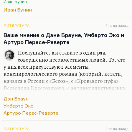
Иван Бунин
уже все это есть. В сельской России, в России
Иван Бунин
черносотенной и низовой очень многие видели
ужас. Просто Бунин писал более ёмко, и для него
совершенно не было этих народнических
ЛИТЕРАТУРА
4 года назад
утешений, что есть плохая деревня, а есть другая,
Ваше мнение о Дэне Брауне, Умберто Эко и
настоящая. В конце концов, не забывайте, что и
Артуро Пересе-Реверте
сельская драма… трагедия, точнее, Льва Толстого
Послушайте, вы ставите в один ряд
называется «Власть тьмы». И единственный…
совершенно несовместимых людей. То, что
у них всех присутствуют элементы
конспирологического романа (который, кстати,
начался в России с «Бесов», с «Кровавого пуфа»
Всеволода Крестовского, с антинигилистических
романов Николая Лескова и так далее), это не
Дэн Браун
делает их писателями одного уровня.
Умберто Эко
Я совершенно солидарен с Володей Вороновым,
Артуро Перес-Реверте
который считает, что Перес-Реверте — начнём с
того, что это блистательный публицист,
ЛИТЕРАТУРА
4 года назад