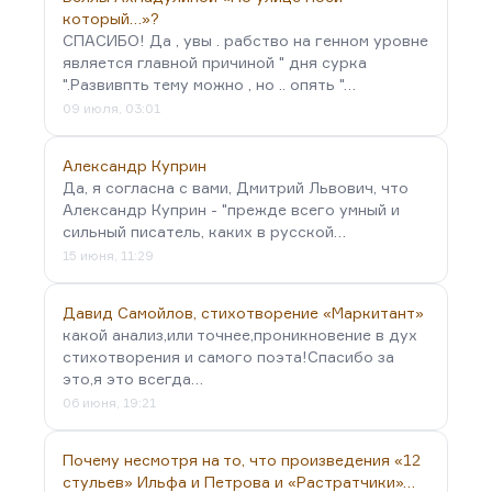
который…»?
СПАСИБО! Да , увы . рабство на генном уровне
является главной причиной " дня сурка
".Развивпть тему можно , но .. опять "…
09 июля, 03:01
Александр Куприн
Да, я согласна с вами, Дмитрий Львович, что
Александр Куприн - "прежде всего умный и
сильный писатель, каких в русской…
15 июня, 11:29
Давид Самойлов, стихотворение «Маркитант»
какой анализ,или точнее,проникновение в дух
стихотворения и самого поэта!Спасибо за
это,я это всегда…
06 июня, 19:21
Почему несмотря на то, что произведения «12
стульев» Ильфа и Петрова и «Растратчики»…