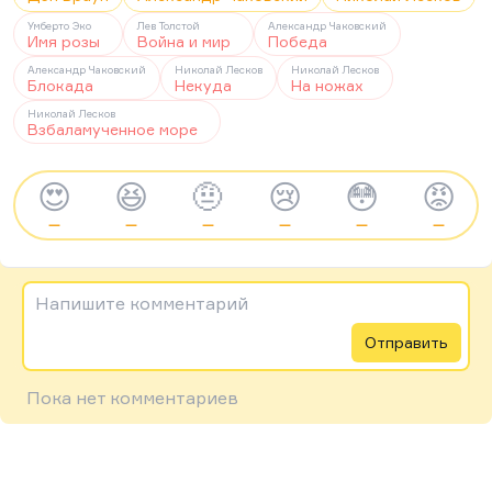
Умберто Эко
Лев Толстой
Александр Чаковский
Имя розы
Война и мир
Победа
Александр Чаковский
Николай Лесков
Николай Лесков
Блокада
Некуда
На ножах
Николай Лесков
Взбаламученное море
😍
😆
🤨
😢
😳
😡
—
—
—
—
—
—
Напишите комментарий
Отправить
Пока нет комментариев