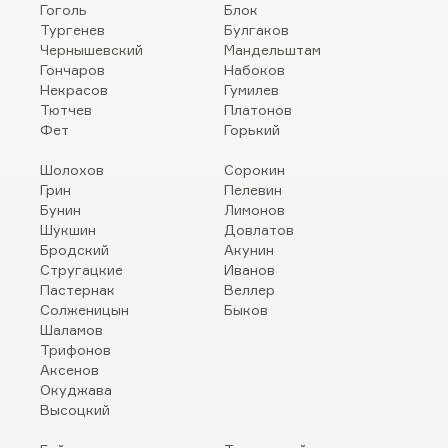
Гоголь
Блок
Тургенев
Булгаков
Чернышевский
Мандельштам
Гончаров
Набоков
Некрасов
Гумилев
Тютчев
Платонов
Фет
Горький
Шолохов
Сорокин
Грин
Пелевин
Бунин
Лимонов
Шукшин
Довлатов
Бродский
Акунин
Стругацкие
Иванов
Пастернак
Веллер
Солженицын
Быков
Шаламов
Трифонов
Аксенов
Окуджава
Высоцкий