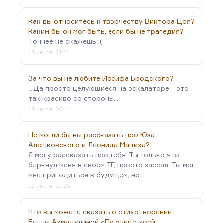
Как вы относитесь к творчеству Виктора Цоя?
Каким бы он мог быть, если бы не трагедия?
Точнее не скажешь :(
16 июля, 21:11
За что вы не любите Иосифа Бродского?
...Да просто целующиеся на эскалаторе - это
так красиво со стороны...
16 июля, 20:11
Не могли бы вы рассказать про Юза
Алешковского и Леонида Мациха?
Я могу рассказать про тебя. Ты только что
блркнул меня в своём ТГ, просто зассал. Ты мог
мне пригодиться в будущем, но…
12 июля, 15:25
Что вы можете сказать о стихотворении
Беллы Ахмадулиной «По улице моей