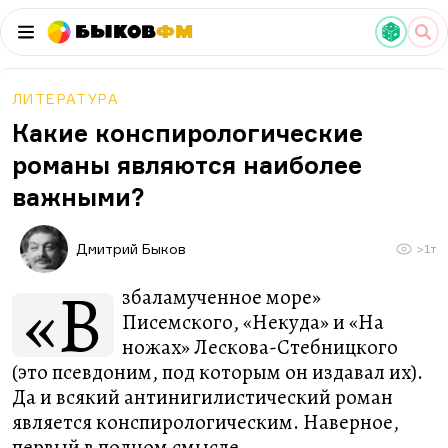
Быков
ФМ
ЛИТЕРАТУРА
Какие конспирологические
романы являются наиболее
важными?
Дмитрий Быков
>1т
«В
збаламученное море»
Писемского, «Некуда» и «На
ножах» Лескова-Стебницкого
(это псевдоним, под которым он издавал их).
Да и всякий антинигилистический роман
является конспирологическим. Наверное,
первый в полном смысле