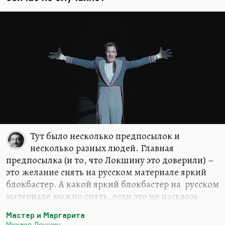
Нечаев (и, может быть, не без основания) самым
опасным…
Тут было несколько предпосылок и
несколько разных людей. Главная
предпосылка (и то, что Локшину это доверили) –
это желание снять на русском материале яркий
блокбастер. А какой яркий блокбастер на русском
материале можно снять, если это не насквозь
фальшивый «Вызов» и такой же фальшивый, хотя
Мастер и Маргарита
временами очень смешной «Холоп»? Что можно
Михаил Локшин