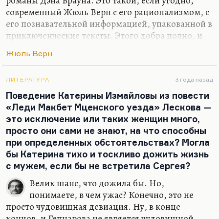
романы Дэна Брауна. Это такой, если угодно,
современный Жюль Верн с его рационализмом, с
его познавательной информацией, упакованной в
приключенческие тексты. Этого добра полно, и
Дэн Браун из них только самый знаменитый. Их
Жюль Верн
очень много. Самый прямой продолжатель Жюль
Верна, по-моему, выдающийся поляк Эдмунд
Шклярский, автор цикла о Томеке. Очень много
ЛИТЕРАТУРА
3 года назад
всего жюльверновского в романе Томаса Пинчона
Поведение Катерины Измайловы из повести
«Against the Day», пафоса жюльверновского
«Леди Макбет Мценского уезда» Лескова —
такого, освоения мира. Кстати, и в «V» довольно
это исключение или таких женщин много,
много, парадоксально.
просто они сами не знают, на что способны
при определенных обстоятельствах? Могла
Вот это интересная мысль: как Жюль Верн
бы Катерина тихо и тоскливо дожить жизнь
преломлен у Томаса Пинчона в «V». Я думаю,
с мужем, если бы не встретила Сергея?
пинчоноиты могли бы много об…
Велик шанс, что дожила бы. Но,
понимаете, в чем ужас? Конечно, это не
просто чудовищная девиация. Ну, в конце
концов, и Гепнарова не является чудовищной