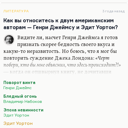
нелюбимой не хочу»
. Очень высокой степени
внутренней свободы, внутреннего несогласия со
ЛИТЕРАТУРА
3 года назад
всей этой позорной скучной ерундой — вот так бы
Как вы относитесь к двум американским
я сказал. Иванов на остановке. Кстати, я оказывал
авторам — Генри Джеймсу и Эдит Уортон?
всегда,…
Видите ли, насчет Генри Джеймса я готов
признать скорее бедность своего вкуса и
какую-то неразвитость. Но боюсь, что я мог бы
повторить суждение Джека Лондона:
«Черт
побери, кто бы мне объяснил, что здесь происходит?!»
— когда он отшвырнул книгу, не дочитавши
десятую страницу, и бросил её прямо в стену.
Поворот винта
Генри Джеймс написал, на мой взгляд, одно
Генри Джеймс
гениальное произведение. Легко догадаться, что
Бледный огонь
это повесть «Поворот винта». Это первое
Владимир Набоков
произведение с так называемым ненадежным
Эпоха невинности
рассказчиком, где мы, воспринимая события
Эдит Уортон
глазами безумной, по мнению автора,
Эдит Уортон