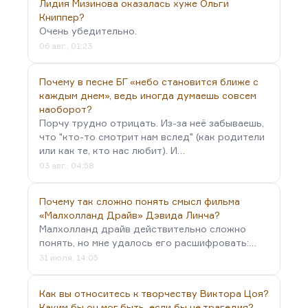
Лидия Мизинова оказалась хуже Ольги
Книппер?
Очень убедительно.
06 авг., 01:23
Почему в песне БГ «небо становится ближе с
каждым днем», ведь иногда думаешь совсем
наоборот?
Порчу трудно отрицать. Из-за неё забываешь,
что "кто-то смотрит нам вслед" (как родители
или как те, кто нас любит). И…
03 авг., 04:58
Почему так сложно понять смысл фильма
«Малхолланд Драйв» Дэвида Линча?
Малхолланд драйв действительно сложно
понять, но мне удалось его расшифровать:…
31 июля, 14:05
Как вы относитесь к творчеству Виктора Цоя?
Каким бы он мог быть, если бы не трагедия?