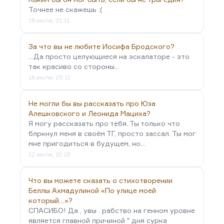
Точнее не скажешь :(
16 июля, 21:11
За что вы не любите Иосифа Бродского?
...Да просто целующиеся на эскалаторе - это
так красиво со стороны...
16 июля, 20:11
Не могли бы вы рассказать про Юза
Алешковского и Леонида Мациха?
Я могу рассказать про тебя. Ты только что
блркнул меня в своём ТГ, просто зассал. Ты мог
мне пригодиться в будущем, но…
12 июля, 15:25
Что вы можете сказать о стихотворении
Беллы Ахмадулиной «По улице моей
который…»?
СПАСИБО! Да , увы . рабство на генном уровне
является главной причиной " дня сурка