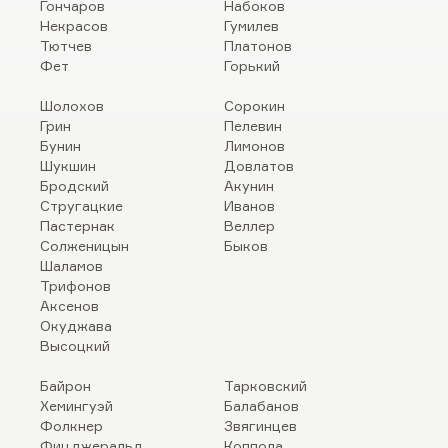
Гончаров
Набоков
Некрасов
Гумилев
Тютчев
Платонов
Фет
Горький
Шолохов
Сорокин
Грин
Пелевин
Бунин
Лимонов
Шукшин
Довлатов
Бродский
Акунин
Стругацкие
Иванов
Пастернак
Веллер
Солженицын
Быков
Шаламов
Трифонов
Аксенов
Окуджава
Высоцкий
Байрон
Тарковский
Хемингуэй
Балабанов
Фолкнер
Звягинцев
Фицджеральд
Коппола