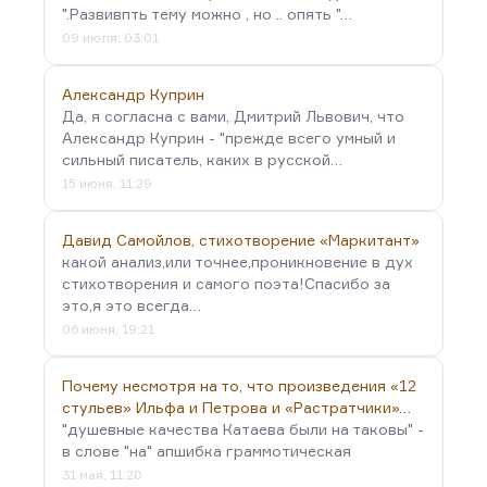
".Развивпть тему можно , но .. опять "…
09 июля, 03:01
Александр Куприн
Да, я согласна с вами, Дмитрий Львович, что
Александр Куприн - "прежде всего умный и
сильный писатель, каких в русской…
15 июня, 11:29
Давид Самойлов, стихотворение «Маркитант»
какой анализ,или точнее,проникновение в дух
стихотворения и самого поэта!Спасибо за
это,я это всегда…
06 июня, 19:21
Почему несмотря на то, что произведения «12
стульев» Ильфа и Петрова и «Растратчики»…
"душевные качества Катаева были на таковы" -
в слове "на" апшибка граммотическая
31 мая, 11:20