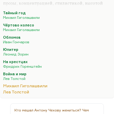
прозы, концентрацией, стилистикой, высотой
взгляда, если хотите. Не зря он автор
Тайный год
диссертации «Рассказчики Достоевского».
Михаил Гиголашвили
К «Тайному году» отношение у меня сложное.
Чёртово колесо
Роман хороший, но просто он, по-моему, не
Михаил Гиголашвили
добавляет к образу Грозного ничего
Обломов
принципиально нового, кроме одного
Иван Гончаров
обстоятельства: когда человек начинает писать в
Юпитер
России историческую прозу, он почти всегда
Леонид Зорин
становится на позицию протагониста, он
На крестцах
начинает его оправдывать. Так бывает не только в
Фридрих Горенштейн
исторических романах. Ну,…
Война и мир
Лев Толстой
Михаил Гиголашвили
Лев Толстой
Кто мешал Антону Чехову жениться? Чем