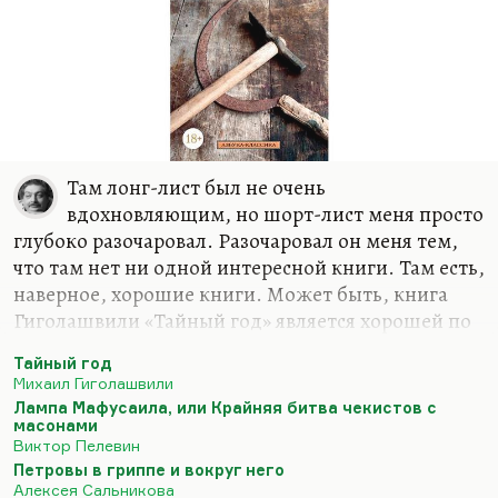
Там лонг-лист был не очень
вдохновляющим, но шорт-лист меня просто
глубоко разочаровал. Разочаровал он меня тем,
что там нет ни одной интересной книги. Там есть,
наверное, хорошие книги. Может быть, книга
Гиголашвили «Тайный год» является хорошей по
каким-то критериям, но мне не было интересно
Тайный год
её читать. Там не было того… При всём моём
Михаил Гиголашвили
уважении к Гиголашвили, там не было того
Лампа Мафусаила, или Крайняя битва чекистов с
дикого напряжения, которое заставляет,
масонами
Виктор Пелевин
переворачивая страницу за страницей, ждать, что
Петровы в гриппе и вокруг него
будет. Ну, с эпохой Грозного вообще после
Алексея Сальникова