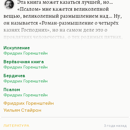
Эта книга может казаться лучшей, но…
«Псалом» мне кажется великолепной
вещью, великолепный размышлением над… Ну,
он называется «Роман-размышление о четырёх
казнях Господних», но на самом деле это о
проклятиях человечества, о тех родимых пятнах,
о тех несводимых пятнах греха, которые оно
Искупление
несёт на себе. Но я бы советовал вам прочесть
Фридрих Горенштейн
«Искупление». Мне кажется, вот это — лучше из
Верёвочная книга
того, что написал Горенштейн. Во всяком случае
Фридрих Горенштейн
на меня оно как-то сильнее всего подействовало
Бердичев
и, рискну сказать, повлияло. Кроме того,
Фридрих Горенштейн
конечно, «Место», хотя бы третью и четвёртую
Псалом
книгу. Конечно, я думаю, «Попутчиков».
Фридрих Горенштейн
А потом, сейчас, знаете, такое вот несколько
Фридрих Горенштейн
нестандартное, необычное «Избранное»…
Уильям Стайрон
ЛИТЕРАТУРА
3 года назад