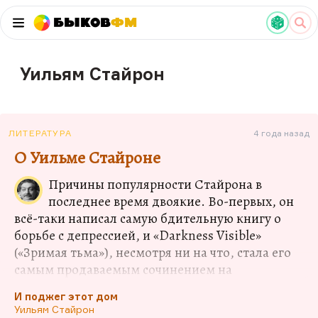
Быков
ФМ
Уильям Стайрон
ЛИТЕРАТУРА
4 года назад
О Уильме Стайроне
Причины популярности Стайрона в
последнее время двоякие. Во-первых, он
всё-таки написал самую бдительную книгу о
борьбе с депрессией, и «Darkness Visible»
(«Зримая тьма»), несмотря ни на что, стала его
самым продаваемым сочинением на
сегодняшний день, таким абсолютным
И поджег этот дом
лонгселлером, обогнав даже «Выбор Софи» со
Уильям Стайрон