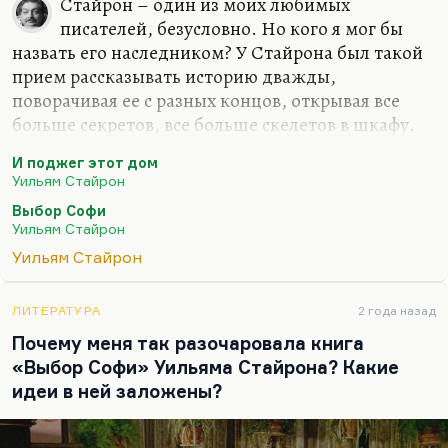
Стайрон – один из моих любимых
писателей, безусловно. Но кого я мог бы
назвать его наследником? У Стайрона был такой
прием рассказывать историю дважды,
поворачивая ее с разных концов, открывая все
больше секретов, все больше скелетов в шкафу.
Прием, в общем, один. Так написан «И поджег
И поджег этот дом
этот дом», так написан «Выбор Софи», ну и
Уильям Стайрон
думаю, что и «Признания Ната Тернера» тоже
Выбор Софи
постепенно снимают разные слои с истории.
Уильям Стайрон
Кстати говоря, первый его роман «Сойди во тьму»
Уильям Стайрон
я прочитал недавно – скучно. Я боюсь, что он
выписался к концу. Но самое лучшее – это,
конечно, «И поджег этот дом». Это просто
ЛИТЕРАТУРА
2 года назад
действительно высокая литература. И гениально
Почему меня так разочаровала книга
придуманный сюжет, и герой омерзительный
«Выбор Софи» Уильяма Стайрона? Какие
(Мэйсон), и изумительный Касс…
идеи в ней заложены?