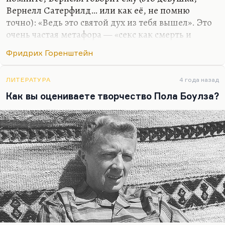
Вернелл Сатерфилд… или как её, не помню
точно): «Ведь это святой дух из тебя вышел». Это
очень частая метафора — «секс как смерть и
воскресение», а особенно у Стайрона. У
Фридрих Горенштейн
Горенштейна секс скорее как раз вызывает
отвращение и ужас, как расчеловечивание.
Вспомните вот это «сплошное красное мясо», и
ЛИТЕРАТУРА
4 года назад
жуткая сцена с этой чешкой… полькой, «пусть у
Как вы оцениваете творчество Пола Боулза?
тебя будет красный живот». Отвращение к сексу у
Горенштейна очень сильное.