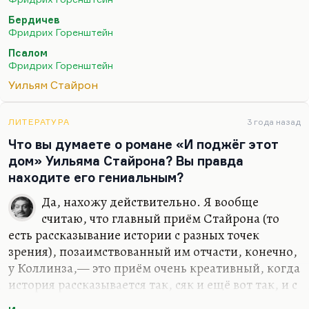
на меня оно как-то сильнее всего подействовало
Бердичев
и, рискну сказать, повлияло. Кроме того,
Фридрих Горенштейн
конечно, «Место», хотя бы третью и четвёртую
Псалом
книгу. Конечно, я думаю, «Попутчиков».
Фридрих Горенштейн
А потом, сейчас, знаете, такое вот несколько
Уильям Стайрон
нестандартное, необычное «Избранное»…
ЛИТЕРАТУРА
3 года назад
Что вы думаете о романе «И поджёг этот
дом» Уильяма Стайрона? Вы правда
находите его гениальным?
Да, нахожу действительно. Я вообще
считаю, что главный приём Стайрона (то
есть рассказывание истории с разных точек
зрения), позаимствованный им отчасти, конечно,
у Коллинза,— это приём очень креативный, когда
история рассказывается так, сяк и ещё вот так, и с
неё снимаются разные слои. Но вообще роман «И