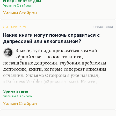
И поджег этот дом
поджёг этот дом» — это роман очень непростой.
Уильям Стайрон
Это роман, который, казалось бы, рассказывает о
Уильям Стайрон
развратнике и, в общем, совершенно
отвратительном типе, но на самом деле главный
герой романа, конечно, не Мейсон, а главный
ЛИТЕРАТУРА
4 года назад
герой романа — Касс Кинсовинг. И интересно не
Какие книги могут помочь справиться с
то, что происходит с развратником, а то, что
депрессией или алкоголизмом?
происходит с человеком, который склонен
Знаете, тут надо прикасаться к самой
оправдывать себя чужой мерзостью. На фоне…
чёрной язве — какие-то книги,
посвящённые депрессии, глубоким проблемам
депрессии, книги, которые содержат описания
отчаяния. Уильяма Стайрона я уже называл,
«Darkness Visible» («Зримая тьма»). Кстати,
неплохо бывает почитать Шаламова в таких
Зримая тьма
ситуациях, потому что начинаешь понимать, что
Уильям Стайрон
твои проблемы — фуфло.
Уильям Стайрон