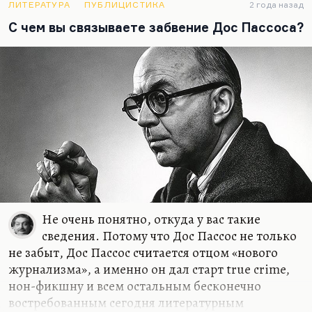
самоубийственного, какой был у Венички
ЛИТЕРАТУРА
ПУБЛИЦИСТИКА
2 года назад
Ерофеева, ни литературной новизны; открытий,
С чем вы связываете забвение Дос Пассоса?
которые есть у Фолкнера, Стайрона, Стейнбека.
Я считаю его честным новеллистом, хроникером
собственной жизни и отчасти – хроникером
собственного…
Не очень понятно, откуда у вас такие
сведения. Потому что Дос Пассос не только
не забыт, Дос Пассос считается отцом «нового
журнализма», а именно он дал старт true crime,
нон-фикшну и всем остальным бесконечно
востребованным сегодня литературным