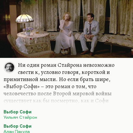
Ни один роман Стайрона невозможно
свести к, условно говоря, короткой и
примитивной мысли. Но если брать шире,
«Выбор Софи» – это роман о том, что
человечество после Второй мировой войны
существует как бы посмертно, как и Софи
Завистовская. Этот проект окончен, он оказался
Выбор Софи
неудачным. И причина депрессии, которая
Уильям Стайрон
накрыла Стайрона после этого романа (он же
Выбор Софи
ничего, собственно, ничего и не написал дальше,
Алан Пакула