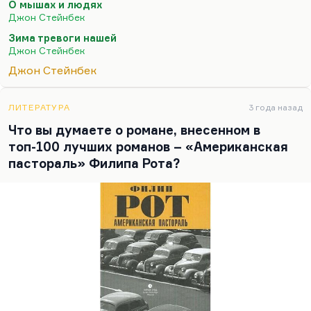
О мышах и людях
плохой роман, но я-то больше всего люблю,
Джон Стейнбек
допустим, «О мышах и людях» или
Зима тревоги нашей
«Заблудившийся автобус, «Квартал Тортилья-
Джон Стейнбек
Флэт», то есть вещи более ранние. А больше
Джон Стейнбек
Стейнбека я люблю Стайрона, у них много
общего. Но «The Winter of Our Discontent» –
полезная книга, во всяком случае, я ее люблю
ЛИТЕРАТУРА
3 года назад
больше, чем…
Что вы думаете о романе, внесенном в
топ-100 лучших романов – «Американская
пастораль» Филипа Рота?