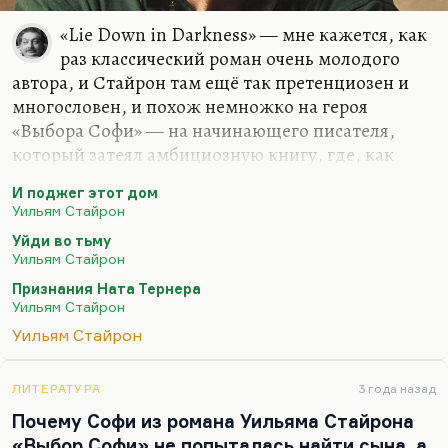
«Lie Down in Darkness» — мне кажется, как
раз классический роман очень молодого
автора, и Стайрон там ещё так претенциозен и
многословен, и похож немножко на героя
«Выбора Софи» — на начинающего писателя,
который затеял амбициозную книгу, где, как
всегда, дебютант надеется дать ответ на все
И поджег этот дом
мировые вопросы. Если говорить о «Set This
Уильям Стайрон
House on Fire», то есть, как он у нас называется в
Уйди во тьму
блистательном голышевском переводе — «И
Уильям Стайрон
поджег этот дом», мне представляется, что Ди
Признания Ната Тернера
Лието — он не символ абсурда. Там это такой,
Уильям Стайрон
честно говоря, чудак, мягко сказать, который
Уильям Стайрон
постоянно попадает в автокатастрофы (вообще,
во все катастрофы), ломает ключицу там в начале
уже, один глаз у него. И в финале, когда вот
ЛИТЕРАТУРА
3 года назад
после всех…
Почему Софи из романа Уильяма Стайрона
«Выбор Софи» не попыталась найти сына, а