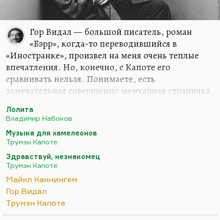
Гор Видал — большой писатель, роман
«Бэрр», когда-то переводившийся в
«Иностранке», произвел на меня очень теплые
впечатления. Но, конечно, с Капоте его
сравнивать нельзя. Понимаете, есть
замечательная совершенно мемуарная страничка
Стайрона про Капоте, там одна страница, где он
Лолита
пишет:
«Конечно, хороший я писатель, но вот у
Владимир Набоков
Трумена фраза звенит, а у меня не звенит, а у меня не
Музыка для хамелеонов
звенит»
. Она действительно у Трумена звенит, и
Трумэн Капоте
больше так никто не умеет.
Здравствуй, незнакомец
Дело даже не в том, что у него фраза звенит, а
Трумэн Капоте
дело в том, что Капоте, тут мы вспоминали как-
Майкл Каннингем
то с Кутенковым его рассказ «Привет,
Гор Видал
незнакомец», этот «Hello, Stranger», и я лишний
Трумэн Капоте
раз поразился, какой страшной глубины этот