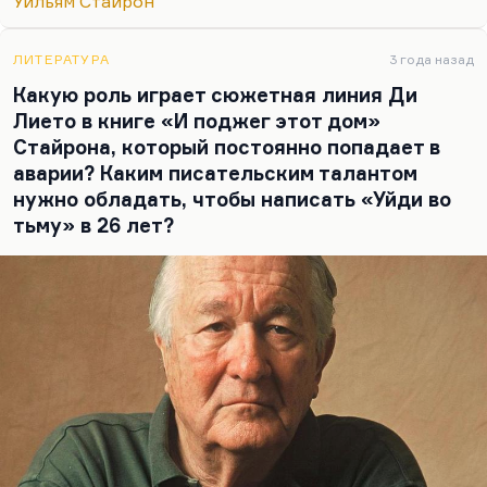
Уильям Стайрон
приходят мысли, образы. И «Литературная
коллекция» его. Он довольно подробно пишет о
психологии творчества, о творческом процессе,—
ЛИТЕРАТУРА
3 года назад
и это, может быть, самое увлекательное, что у
Какую роль играет сюжетная линия Ди
него есть. Ну и очень полезно почитать переписку
Лието в книге «И поджег этот дом»
крупных авторов. Для меня дневники Чивера
Стайрона, который постоянно попадает в
были в своем время совершенно настольным…
аварии? Каким писательским талантом
нужно обладать, чтобы написать «Уйди во
тьму» в 26 лет?