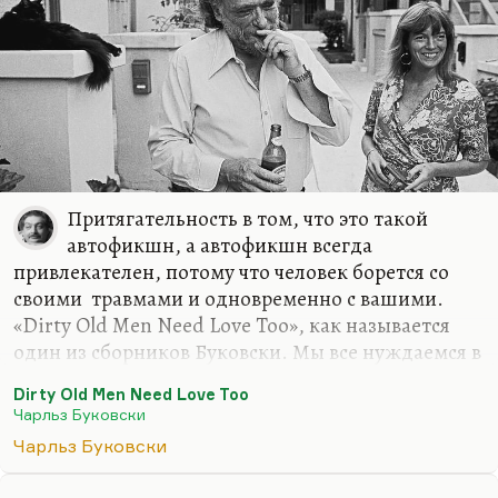
Притягательность в том, что это такой
автофикшн, а автофикшн всегда
привлекателен, потому что человек борется со
своими травмами и одновременно с вашими.
«Dirty Old Men Need Love Too», как называется
один из сборников Буковски. Мы все нуждаемся в
любви, и все мы в какой-то степени dirty old men,
Dirty Old Men Need Love Too
хотя он был ухоженный старик. Мне он не очень
Чарльз Буковски
нравится потому, что я, как и у Довлатова, не
Чарльз Буковски
замечаю в ним ни отважного самоистребления,
такого алкоголизма высокого,