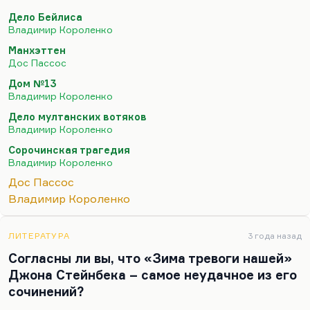
течениям, трендам. Дос Пассос сильно повлиял
Дело Бейлиса
на Солженицына с его коллажной техникой, с его
Владимир Короленко
документальным в ущерб художественному. Дос
Манхэттен
Пассоса помнят не столько по текстам, по
Дос Пассос
«Манхэттене», сколько его помнят как создателя
Дом №13
метода. Да, наверное, так. Или как
Владимир Короленко
путешественника в СССР, что тоже метод.
Дело мултанских вотяков
Но Дос Пассос не только не забыт, но в русле его
Владимир Короленко
исканий развивается вся современная литература.
Сорочинская трагедия
Правда, мы-то понимаем, что «новый
Владимир Короленко
журнализм»…
Дос Пассос
Владимир Короленко
ЛИТЕРАТУРА
3 года назад
Согласны ли вы, что «Зима тревоги нашей»
Джона Стейнбека – самое неудачное из его
сочинений?