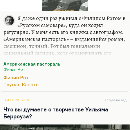
Я даже один раз ужинал с Филипом Ротом в
«Русском самоваре», куда он ходил
регулярно. У меня есть его книжка с автографом.
«Американская пастораль» – выдающийся роман,
смешной, точный. Рот был гениальный
социальный сатирик, хотя ограничивать его
только одной сатирой нельзя. Мне немножко у
Американская пастораль
него не хватает, может быть, психологии, такой
Филип Рот
тонкой и почти незаметной иронии, мрачной
Филип Рот
иронии, которая есть у Капоте. Конечно, он не
Трумэн Капоте
Капоте. Может быть, мне не хватает у него
депрессии Стайрона, его мрачного взгляда на
вещи. Но как социальный диагност, писатель
ЛИТЕРАТУРА
3 года назад
класса Воннегута (хотя Воннегут несколько
Что вы думаете о творчестве Уильяма
человечнее), Филип Рот очень хороший писатель
Берроуза?
и писатель полезный. Полезный для знакомства
с…