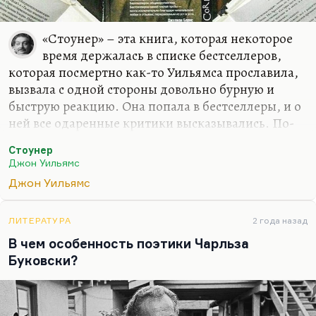
«Стоунер» – эта книга, которая некоторое
время держалась в списке бестселлеров,
которая посмертно как-то Уильямса прославила,
вызвала с одной стороны довольно бурную и
быструю реакцию. Она попала в бестселлеры, и о
ней все одаренные критики высказывались. По-
моему, даже Опра ее сделала книгой месяца, не
Стоунер
помню. Но эта мода 2015 года так же и схлынула.
Джон Уильямс
Я почему помню? Как раз мы тогда обедали с
Джон Уильямс
Майклом Вахтелем, тогда заведующим кафедрой
в Принстоне, а я там работал. И мы обсуждали
«Стоунера», оба только что его прочли. И Вахтель
ЛИТЕРАТУРА
2 года назад
сказал:
«Какая прекрасная книга, может быть,
В чем особенность поэтики Чарльза
лучшая книга о нашей профессии, какая слезная книга,
Буковски?
какая трагическая!»
. Он, хотя и специалист в
основном по…