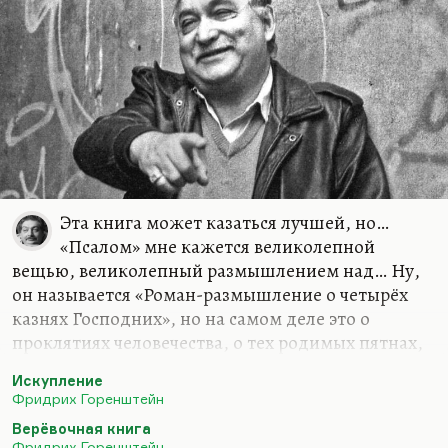
цитируется: Чухраем в…
Эта книга может казаться лучшей, но…
«Псалом» мне кажется великолепной
вещью, великолепный размышлением над… Ну,
он называется «Роман-размышление о четырёх
казнях Господних», но на самом деле это о
проклятиях человечества, о тех родимых пятнах,
о тех несводимых пятнах греха, которые оно
Искупление
несёт на себе. Но я бы советовал вам прочесть
Фридрих Горенштейн
«Искупление». Мне кажется, вот это — лучше из
Верёвочная книга
того, что написал Горенштейн. Во всяком случае
Фридрих Горенштейн