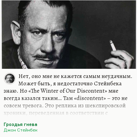
Нет, оно мне не кажется самым неудачным.
Может быть, я недостаточно Стейнбека
знаю. Но «The Winter of Our Discontent» мне
всегда казался таким… Там «discontent» – это не
совсем тревога. Это реплика из шекспировской
хроники, переведенная в соответствии с
традицией. Но мне кажется, что «discontent» –
Гроздья гнева
неполнота, неудовлетворенность, недовольство,
Джон Стейнбек
незавершенность, и так далее. Нет, это совсем не