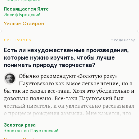
несет в себе какую-то очень существенную
Посвящается Ялте
психотерапевтическую функцию. Потому что как
Иосиф Бродский
бы он там побывал до нас ― в отчаянии, в самой
Уильям Стайрон
глубокой депрессии. Он же такой японский
Кафка. И он сумел как-то…
ЛИТЕРАТУРА
2 года назад
Есть ли нехудожественные произведения,
которые нужно изучить, чтобы лучше
понимать природу творчества?
Обычно рекомендуют «Золотую розу»
Паустовского как самое легкое чтение, но я
бы так не сказал все-таки. Хотя это убедительно и
довольно полезно. Все-таки Паустовский был
честный писатель, и он увлекательно рассказывал
о процессе рождения замысла. Мне кажется, что
и Солженицына интересно почитать, «Бодался
Золотая роза
теленок с дубом» — как формируется
Константин Паустовский
мировоззрение, и вот эти «ловимые» дни, когда