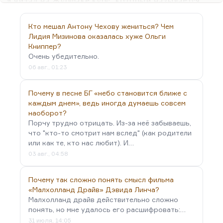
Я читал на Журфаке курс, который называется
«Журналистика как литература» — о смыкании
журналистики и литературы, о приёмах, которые
Кто мешал Антону Чехову жениться? Чем
заимствуют друг у друга. Обратите внимание, в
Лидия Мизинова оказалась хуже Ольги
какие моменты появляется документальный
Книппер?
Очень убедительно.
роман. Нельзя же сказать, что, скажем, «In Cold
06 авг., 01:23
Blood» («Хладнокровное убийство») Капоте
появилось в момент кризиса американского
Почему в песне БГ «небо становится ближе с
романа. Напротив, Стайрон активно работает,
каждым днем», ведь иногда думаешь совсем
Стейнбек ещё жив, Апдайк, да больше того —
наоборот?
только что Хемингуэй застрелился. Американская
Порчу трудно отрицать. Из-за неё забываешь,
литература на…
что "кто-то смотрит нам вслед" (как родители
или как те, кто нас любит). И…
03 авг., 04:58
Почему так сложно понять смысл фильма
«Малхолланд Драйв» Дэвида Линча?
Малхолланд драйв действительно сложно
понять, но мне удалось его расшифровать:…
31 июля, 14:05