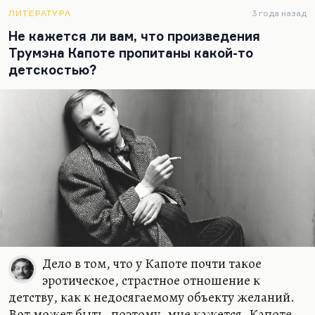
рассказ, как он…
ЛИТЕРАТУРА
3 года назад
Не кажется ли вам, что произведения
Трумэна Капоте пропитаны какой-то
детскостью?
Дело в том, что у Капоте почти такое
эротическое, страстное отношение к
детству, как к недосягаемому объекту желаний.
Вот может быть, поэтому, мне кажется, Капоте,