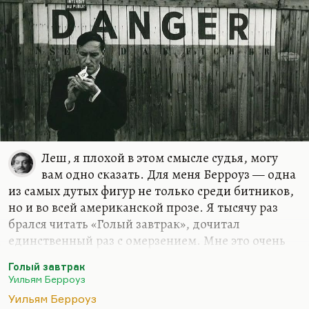
Леш, я плохой в этом смысле судья, могу
вам одно сказать. Для меня Берроуз — одна
из самых дутых фигур не только среди битников,
но и во всей американской прозе. Я тысячу раз
брался читать «Голый завтрак», дочитал
единственный раз с омерзением. Мне это очень
не нравится. И Керуак мне не нравится, и
Голый завтрак
Берроуз. Для Гинзберга я, может, сделаю какое-
Уильям Берроуз
то исключение. Для меня и Лири, для меня они
Уильям Берроуз
все больные люди, главное — вот это ужасно —