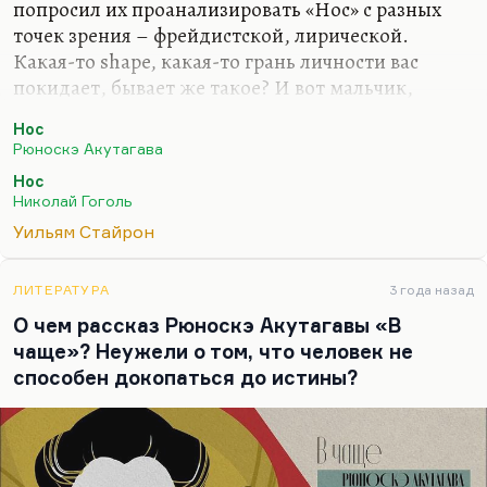
попросил их проанализировать «Нос» с разных
точек зрения – фрейдистской, лирической.
Какая-то shape, какая-то грань личности вас
покидает, бывает же такое? И вот мальчик,
который сравнил гоголевский рассказ с рассказом
Нос
Акутагавы, блистательный сделал доклад. Ну как
Рюноскэ Акутагава
мальчик, ему тридцатник полновесный. У меня
Нос
студенты разновозрастные, пестрая группа. Так
Николай Гоголь
вот, он сделал замечательный доклад о том, что
Уильям Стайрон
вещь, которая нас тяготит; порок, от которого мы
пытаемся избавиться, может быть самым
прямым, самым точным выражением нашего «Я».
ЛИТЕРАТУРА
3 года назад
И наверное, это лучшее, что вы можете дать
О чем рассказ Рюноскэ Акутагавы «В
миру. А вы пытаетесь с этим бороться и…
чаще»? Неужели о том, что человек не
способен докопаться до истины?