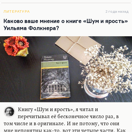
мне они неинтересны. Это такая скучная книга,
«Голый завтрак», знаете, может быть, потому что
ЛИТЕРАТУРА
2 года назад
для меня все эти проблемы никогда не
Каково ваше мнение о книге «Шум и ярость»
существовали. Уж если на то пошло, лучше
Уильяма Фолкнера?
почитать того же Стайрона, который о тех же
американских проблемах говорит гораздо ярче.
Книгу «Шум и ярость», я читал и
перечитывал её бесконечное число раз, в
том числе и в оригинале. И не потому, что они
мне непонятны как-то, вот эти четыре части. Как