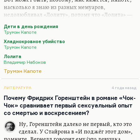
насколько я знаю из разных мемуаров,
недолюбливал «Лолиту», потому что «Лолита» —
это хотя и мрачный, и осуждающий, но все-таки
Дети в день рождения
роман о сексуальной эксплуатации детства, а для
Трумэн Капоте
Капоте детство — это именно эротизм
Хладнокровное убийство
недосягаемости. Вот так бы я сказал. У него в
Трумэн Капоте
«Музыке для хамелеонов» есть рассказ (по-моему,
Лолита
там) о пожилом мужчине, который
Владимир Набоков
переписывается с девочкой. Все его подозревают
Трумэн Капоте
в педофилии, а он переписывается с ней просто
потому, что это благоуханная юность,
благоуханная свежесть, больше ничего.
ЛИТЕРАТУРА
4 года назад
Почему Фридрих Горенштейн в романе «Чок-
И вот мне кажется, что у…
Чок» сравнивает первый сексуальный опыт
со смертью и воскресением?
Ну, Горенштейн далеко не первый, кто это
сделал. У Стайрона в «И поджёг этот дом»,
помните, Вернелл говорит ему (это девушка,