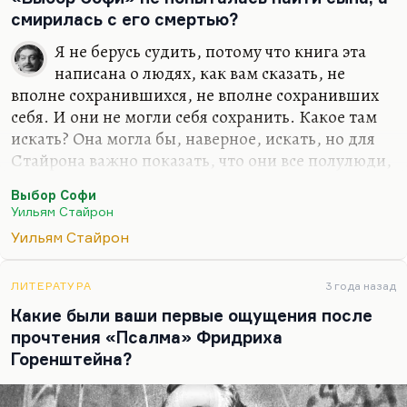
смирилась с его смертью?
Я не берусь судить, потому что книга эта
написана о людях, как вам сказать, не
вполне сохранившихся, не вполне сохранивших
себя. И они не могли себя сохранить. Какое там
искать? Она могла бы, наверное, искать, но для
Стайрона важно показать, что они все полулюди,
что у них отрублена часть ума, часть памяти, часть
Выбор Софи
жизни. Что это люди уже без сердца, что это
Уильям Стайрон
люди уже доживающие.
Уильям Стайрон
Кстати, у Зингера в книге «Враги. История
любви» примерно та же история, но только у
ЛИТЕРАТУРА
3 года назад
Стайрона, мне кажется, она жесточе рассказана,
Какие были ваши первые ощущения после
потому что он там срывает слой за слоем с этой
прочтения «Псалма» Фридриха
истории. Вы обратите внимание, что фильм
Горенштейна?
Пакулы — не роман Стайрона, а именно
пакуловский фильм — последнее время многими