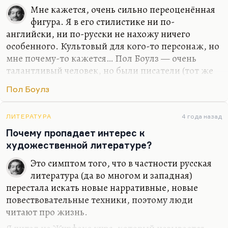
Мне кажется, очень сильно переоценённая
фигура. Я в его стилистике ни по-
английски, ни по-русски не нахожу ничего
особенного. Культовый для кого-то персонаж, но
мне почему-то кажется… Пол Боулз — очень
талантливый человек, но были писатели (тот же
Стайрон, например) гораздо ярче и гораздо
Пол Боулз
интереснее. Я не очень понимаю, не могу понять,
ущучить ту категорию населения, категорию
читателей, которым больше всего нравится Пол
ЛИТЕРАТУРА
4 года назад
Боулз. Такие одинокие странники, несколько
Почему пропадает интерес к
склонные к самолюбованию, но не обладающие
художественной литературе?
ни энергией Хемингуэя, его энергией движения
Это симптом того, что в частности русская
литературного, ни интеллектом Фолкнера и его
литература (да во многом и западная)
формотворчеством. Ну, крепкий второй ряд, так
перестала искать новые нарративные, новые
мне кажется. А мне опять скажут, что он…
повествовательные техники, поэтому люди
читают про жизнь.