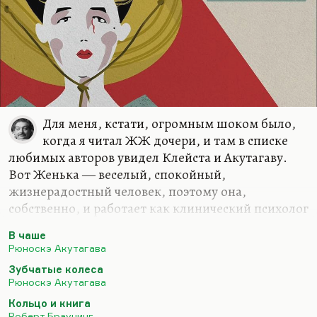
Для меня, кстати, огромным шоком было,
когда я читал ЖЖ дочери, и там в списке
любимых авторов увидел Клейста и Акутагаву.
Вот Женька ― веселый, спокойный,
жизнерадостный человек, поэтому она,
собственно, и работает как клинический психолог
с людьми, которые не особо коммуникабельны,
В чаше
но в ее присутствии как-то утихомириваются.
Рюноскэ Акутагава
Аутисты всякие, дети, у которых проблемы с
Зубчатые колеса
алексией или аграфией. И вот они ее слушаются.
Рюноскэ Акутагава
И вдруг у нее два таких депрессивных автора в
Кольцо и книга
любимцам. Видимо, действительно Акутагава
Роберт Браунинг