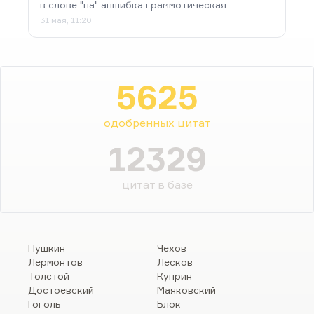
в слове "на" апшибка граммотическая
31 мая, 11:20
5625
одобренных цитат
12329
цитат в базе
Пушкин
Чехов
Лермонтов
Лесков
Толстой
Куприн
Достоевский
Маяковский
Гоголь
Блок