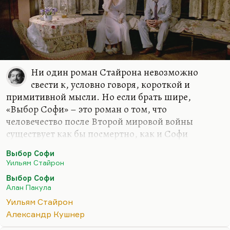
Ни один роман Стайрона невозможно
свести к, условно говоря, короткой и
примитивной мысли. Но если брать шире,
«Выбор Софи» – это роман о том, что
человечество после Второй мировой войны
существует как бы посмертно, как и Софи
Завистовская. Этот проект окончен, он оказался
Выбор Софи
неудачным. И причина депрессии, которая
Уильям Стайрон
накрыла Стайрона после этого романа (он же
Выбор Софи
ничего, собственно, ничего и не написал дальше,
Алан Пакула
кроме трех повестей об охоте, о детстве), была в
Уильям Стайрон
том, что дальше ехать некуда. Это был такой
Александр Кушнер
исторический приговор.