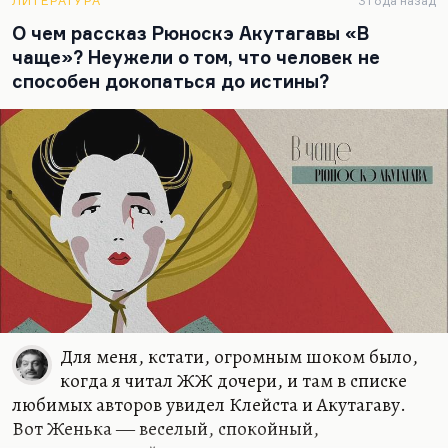
Пожалуй как-то Шаламов в человека не верит
ЛИТЕРАТУРА
3 года назад
совсем. Он, может…
О чем рассказ Рюноскэ Акутагавы «В
чаще»? Неужели о том, что человек не
способен докопаться до истины?
Для меня, кстати, огромным шоком было,
когда я читал ЖЖ дочери, и там в списке
любимых авторов увидел Клейста и Акутагаву.
Вот Женька ― веселый, спокойный,