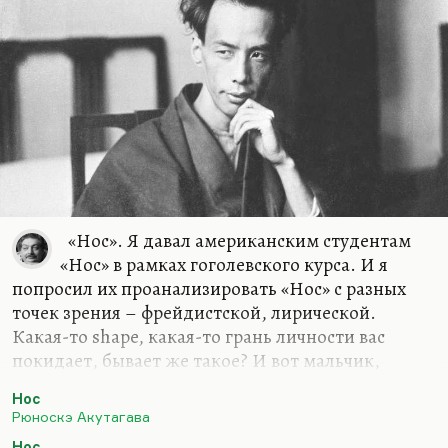
«Нос». Я давал американским студентам
«Нос» в рамках гоголевского курса. И я
попросил их проанализировать «Нос» с разных
точек зрения – фрейдистской, лирической.
Какая-то shape, какая-то грань личности вас
покидает, бывает же такое? И вот мальчик,
который сравнил гоголевский рассказ с рассказом
Нос
Акутагавы, блистательный сделал доклад. Ну как
Рюноскэ Акутагава
мальчик, ему тридцатник полновесный. У меня
Нос