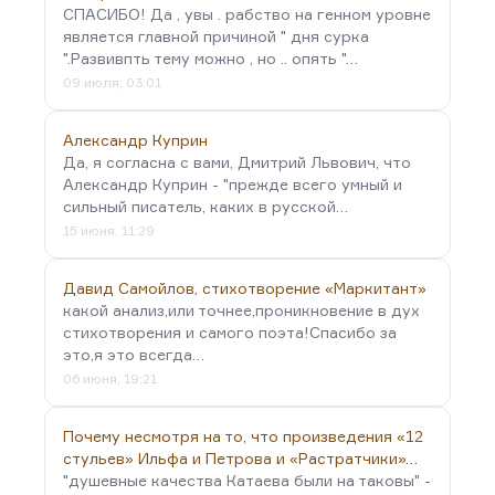
СПАСИБО! Да , увы . рабство на генном уровне
является главной причиной " дня сурка
".Развивпть тему можно , но .. опять "…
09 июля, 03:01
Александр Куприн
Да, я согласна с вами, Дмитрий Львович, что
Александр Куприн - "прежде всего умный и
сильный писатель, каких в русской…
15 июня, 11:29
Давид Самойлов, стихотворение «Маркитант»
какой анализ,или точнее,проникновение в дух
стихотворения и самого поэта!Спасибо за
это,я это всегда…
06 июня, 19:21
Почему несмотря на то, что произведения «12
стульев» Ильфа и Петрова и «Растратчики»…
"душевные качества Катаева были на таковы" -