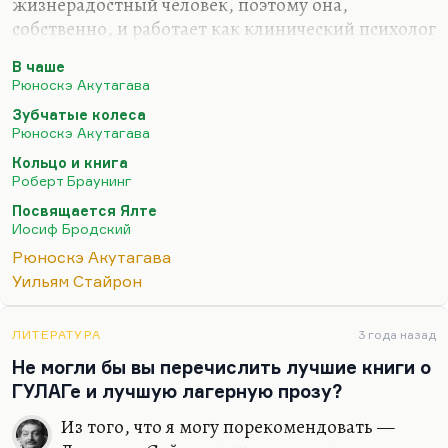
жизнерадостный человек, поэтому она,
собственно, и работает как клинический психолог
с людьми, которые не особо коммуникабельны,
В чаше
но в ее присутствии как-то утихомириваются.
Рюноскэ Акутагава
Аутисты всякие, дети, у которых проблемы с
Зубчатые колеса
алексией или аграфией. И вот они ее слушаются.
Рюноскэ Акутагава
И вдруг у нее два таких депрессивных автора в
Кольцо и книга
любимцам. Видимо, действительно Акутагава
Роберт Браунинг
несет в себе какую-то очень существенную
Посвящается Ялте
психотерапевтическую функцию. Потому что как
Иосиф Бродский
бы он там побывал до нас ― в отчаянии, в самой
Рюноскэ Акутагава
глубокой депрессии. Он же такой японский
Уильям Стайрон
Кафка. И он сумел как-то…
ЛИТЕРАТУРА
3 года назад
Не могли бы вы перечислить лучшие книги о
ГУЛАГе и лучшую лагерную прозу?
Из того, что я могу порекомендовать —