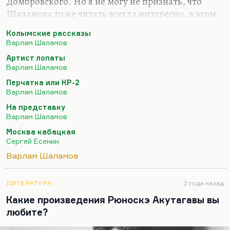
Домбровского. Но я не могу не признать, что
Шаламова тоже читать всегда интересно, в этом
есть немножко садо-мазо. Это ужасно грустно, но
Колымские рассказы
Шаламов для меня – немного Стрикленд, то есть
Варлам Шаламов
человек, который свой распад превратил в
Артист лопаты
литературу, в живопись. В чем удивительная
Варлам Шаламов
особенность шаламовской прозы? Шесть книг,
Перчатка или КР-2
начиная с «Колымских рассказов» и кончая
Варлам Шаламов
«Артистом лопаты» или «Перчаткой, или КР-2», –
На представку
это определенная, несознательная, получившаяся
Варлам Шаламов
так эволюция распада личности. У него все
Москва кабацкая
больше становится повторов, инверсий, он…
Сергей Есенин
Варлам Шаламов
ЛИТЕРАТУРА
2 года назад
Какие произведения Рюноскэ Акутагавы вы
любите?