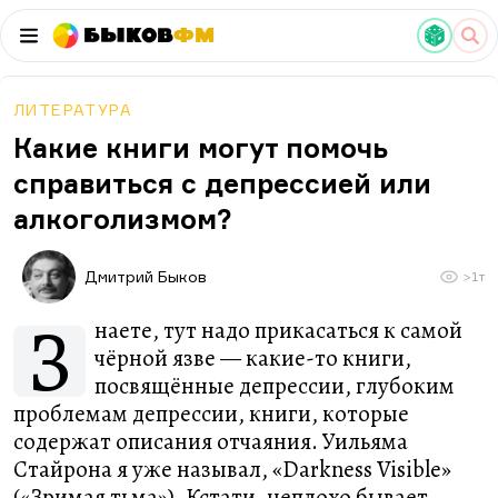
Быков
ФМ
ЛИТЕРАТУРА
Какие книги могут помочь
справиться с депрессией или
алкоголизмом?
Дмитрий Быков
>1т
З
наете, тут надо прикасаться к самой
чёрной язве — какие-то книги,
посвящённые депрессии, глубоким
проблемам депрессии, книги, которые
содержат описания отчаяния. Уильяма
Стайрона я уже называл, «Darkness Visible»
(«Зримая тьма»). Кстати, неплохо бывает