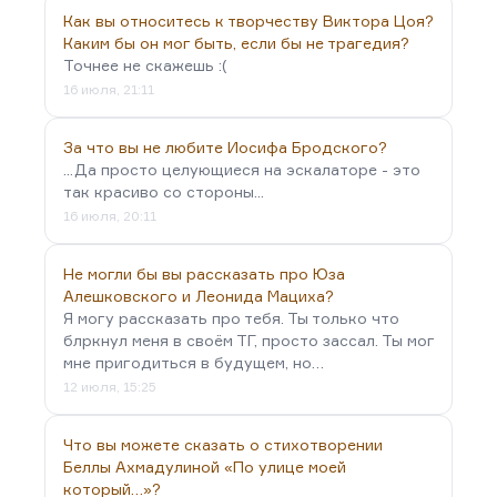
Как вы относитесь к творчеству Виктора Цоя?
Каким бы он мог быть, если бы не трагедия?
Точнее не скажешь :(
16 июля, 21:11
За что вы не любите Иосифа Бродского?
...Да просто целующиеся на эскалаторе - это
так красиво со стороны...
16 июля, 20:11
Не могли бы вы рассказать про Юза
Алешковского и Леонида Мациха?
Я могу рассказать про тебя. Ты только что
блркнул меня в своём ТГ, просто зассал. Ты мог
мне пригодиться в будущем, но…
12 июля, 15:25
Что вы можете сказать о стихотворении
Беллы Ахмадулиной «По улице моей
который…»?