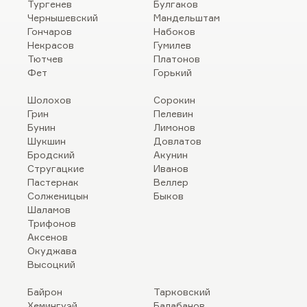
Тургенев
Булгаков
Чернышевский
Мандельштам
Гончаров
Набоков
Некрасов
Гумилев
Тютчев
Платонов
Фет
Горький
Шолохов
Сорокин
Грин
Пелевин
Бунин
Лимонов
Шукшин
Довлатов
Бродский
Акунин
Стругацкие
Иванов
Пастернак
Веллер
Солженицын
Быков
Шаламов
Трифонов
Аксенов
Окуджава
Высоцкий
Байрон
Тарковский
Хемингуэй
Балабанов