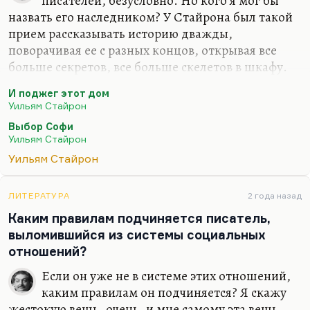
писателей, безусловно. Но кого я мог бы
назвать его наследником? У Стайрона был такой
прием рассказывать историю дважды,
поворачивая ее с разных концов, открывая все
больше секретов, все больше скелетов в шкафу.
Прием, в общем, один. Так написан «И поджег
И поджег этот дом
этот дом», так написан «Выбор Софи», ну и
Уильям Стайрон
думаю, что и «Признания Ната Тернера» тоже
Выбор Софи
постепенно снимают разные слои с истории.
Уильям Стайрон
Кстати говоря, первый его роман «Сойди во тьму»
Уильям Стайрон
я прочитал недавно – скучно. Я боюсь, что он
выписался к концу. Но самое лучшее – это,
конечно, «И поджег этот дом». Это просто
ЛИТЕРАТУРА
2 года назад
действительно высокая литература. И гениально
Каким правилам подчиняется писатель,
придуманный сюжет, и герой омерзительный
выломившийся из системы социальных
(Мэйсон), и изумительный Касс…
отношений?
Если он уже не в системе этих отношений,
каким правилам он подчиняется? Я скажу
жестокую вещь, очень, и мне самому эта вещь