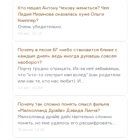
Кто мешал Антону Чехову жениться? Чем
Лидия Мизинова оказалась хуже Ольги
Книппер?
Очень убедительно.
06 авг., 01:23
Почему в песне БГ «небо становится ближе с
каждым днем», ведь иногда думаешь совсем
наоборот?
Порчу трудно отрицать. Из-за неё забываешь,
что "кто-то смотрит нам вслед" (как родители
или как те, кто нас любит). И…
03 авг., 04:58
Почему так сложно понять смысл фильма
«Малхолланд Драйв» Дэвида Линча?
Малхолланд драйв действительно сложно
понять, но мне удалось его расшифровать:…
31 июля, 14:05