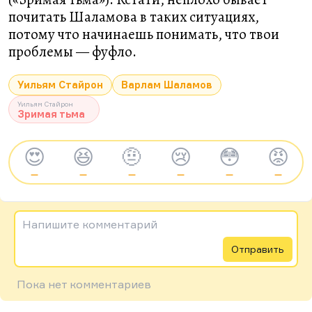
почитать Шаламова в таких ситуациях,
потому что начинаешь понимать, что твои
проблемы — фуфло.
Уильям Стайрон
Варлам Шаламов
Уильям Стайрон
Зримая тьма
😍
😆
🤨
😢
😳
😡
—
—
—
—
—
—
Напишите комментарий
Отправить
Пока нет комментариев