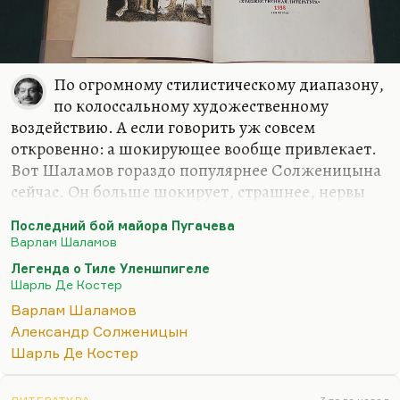
отбывал срок. Вернулся, работал,…
По огромному стилистическому диапазону,
по колоссальному художественному
воздействию. А если говорить уж совсем
откровенно: а шокирующее вообще привлекает.
Вот Шаламов гораздо популярнее Солженицына
сейчас. Он больше шокирует, страшнее, нервы
щекочет. Но он еще и потому сейчас популярнее
Последний бой майора Пугачева
Солженицына, что Шаламов как-то уж
Варлам Шаламов
констатировал безнадежность человека, и всем
Легенда о Тиле Уленшпигеле
стало спокойнее — ну раз мы все звери, так
Шарль Де Костер
можно и зверствовать! Солженицын все-таки
Варлам Шаламов
требует от человека морального усилия:
Александр Солженицын
Кавторанг, Алешка, ну, там герои «Архипелага»
Шарль Де Костер
некоторые, все-таки да. А вот Шаламов, если не
считать «Последний бой майора Пугачева».