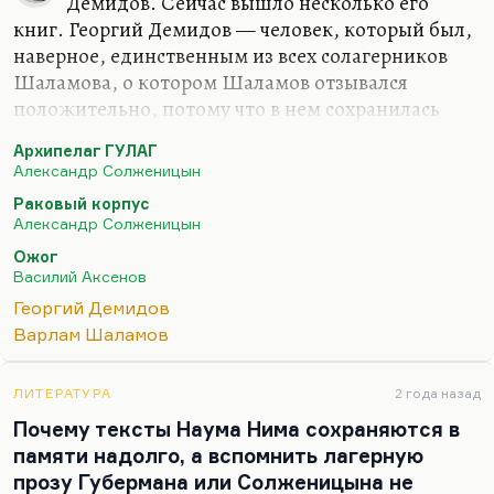
Демидов. Сейчас вышло несколько его
книг. Георгий Демидов — человек, который был,
наверное, единственным из всех солагерников
Шаламова, о котором Шаламов отзывался
положительно, потому что в нем сохранилась
живая душа. Я не могу однозначно
Архипелаг ГУЛАГ
рекомендовать прозу Шаламова, потому что это
Александр Солженицын
не для всех. Хотя как искусство, пока Шаламов не
Раковый корпус
начал повторяться три раза на каждой странице,
Александр Солженицын
пока не начал иссякать его словарный запас, пока
Ожог
он сохранял рассудок, он был, конечно, лучшим
Василий Аксенов
писателем этой темы. Это просто как
Георгий Демидов
эстетическое явление наиболее мощное. Ну и как
Варлам Шаламов
идеологическое тоже, потому что с Шаламовым,
с его ненавистью к самой антропологии проекта
«человек», с…
ЛИТЕРАТУРА
2 года назад
Почему тексты Наума Нима сохраняются в
памяти надолго, а вспомнить лагерную
прозу Губермана или Солженицына не