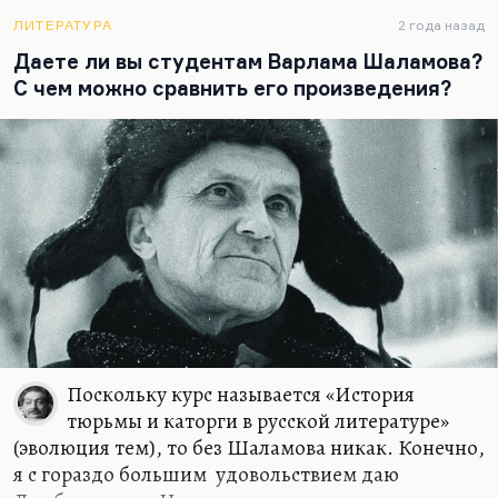
Понимаете, очень немногие отваживались вслух
ЛИТЕРАТУРА
2 года назад
сказать, что после Второй мировой войны не
Даете ли вы студентам Варлама Шаламова?
только Германия, но и человечество в целом как-
С чем можно сравнить его произведения?
то окончательно надорвалось. Я…
Поскольку курс называется «История
тюрьмы и каторги в русской литературе»
(эволюция тем), то без Шаламова никак. Конечно,
я с гораздо большим удовольствием даю