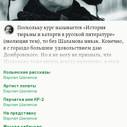
Поскольку курс называется «История
тюрьмы и каторги в русской литературе»
(эволюция тем), то без Шаламова никак. Конечно,
я с гораздо большим удовольствием даю
Домбровского. Но я не могу не признать, что
Шаламова тоже читать всегда интересно, в этом
есть немножко садо-мазо. Это ужасно грустно, но
Колымские рассказы
Шаламов для меня – немного Стрикленд, то есть
Варлам Шаламов
человек, который свой распад превратил в
Артист лопаты
литературу, в живопись. В чем удивительная
Варлам Шаламов
особенность шаламовской прозы? Шесть книг,
Перчатка или КР-2
начиная с «Колымских рассказов» и кончая
Варлам Шаламов
«Артистом лопаты» или «Перчаткой, или КР-2», –
На представку
это определенная, несознательная, получившаяся
Варлам Шаламов
так эволюция распада личности. У него все
Москва кабацкая