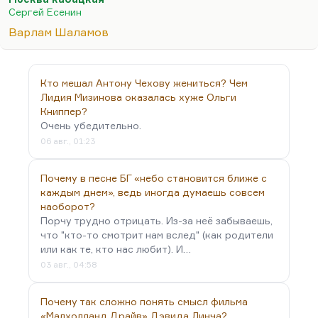
больше становится повторов, инверсий, он…
Сергей Есенин
Варлам Шаламов
Кто мешал Антону Чехову жениться? Чем
Лидия Мизинова оказалась хуже Ольги
Книппер?
Очень убедительно.
06 авг., 01:23
Почему в песне БГ «небо становится ближе с
каждым днем», ведь иногда думаешь совсем
наоборот?
Порчу трудно отрицать. Из-за неё забываешь,
что "кто-то смотрит нам вслед" (как родители
или как те, кто нас любит). И…
03 авг., 04:58
Почему так сложно понять смысл фильма
«Малхолланд Драйв» Дэвида Линча?