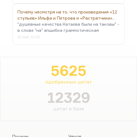
Почему несмотря на то, что произведения «12
стульев» Ильфа и Петрова и «Растратчики»…
"душевные качества Катаева были на таковы" -
в слове "на" апшибка граммотическая
31 мая, 11:20
5625
одобренных цитат
12329
цитат в базе
Пушкин
Чехов