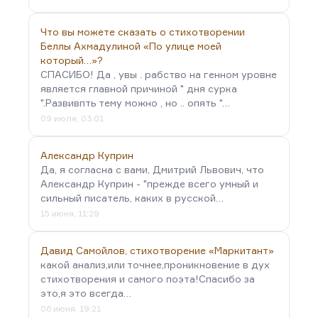
Что вы можете сказать о стихотворении
Беллы Ахмадулиной «По улице моей
который…»?
СПАСИБО! Да , увы . рабство на генном уровне
является главной причиной " дня сурка
".Развивпть тему можно , но .. опять "…
09 июля, 03:01
Александр Куприн
Да, я согласна с вами, Дмитрий Львович, что
Александр Куприн - "прежде всего умный и
сильный писатель, каких в русской…
15 июня, 11:29
Давид Самойлов, стихотворение «Маркитант»
какой анализ,или точнее,проникновение в дух
стихотворения и самого поэта!Спасибо за
это,я это всегда…
06 июня, 19:21