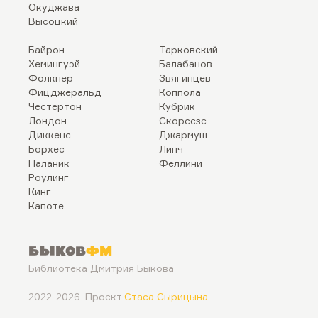
Окуджава
Высоцкий
Байрон
Тарковский
Хемингуэй
Балабанов
Фолкнер
Звягинцев
Фицджеральд
Коппола
Честертон
Кубрик
Лондон
Скорсезе
Диккенс
Джармуш
Борхес
Линч
Паланик
Феллини
Роулинг
Кинг
Капоте
Быков
ФМ
Библиотека Дмитрия Быкова
2022..2026. Проект
Стаса Сырицына