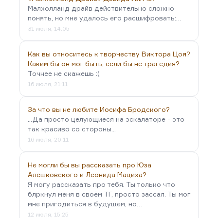
Малхолланд драйв действительно сложно
понять, но мне удалось его расшифровать:…
31 июля, 14:05
Как вы относитесь к творчеству Виктора Цоя?
Каким бы он мог быть, если бы не трагедия?
Точнее не скажешь :(
16 июля, 21:11
За что вы не любите Иосифа Бродского?
...Да просто целующиеся на эскалаторе - это
так красиво со стороны...
16 июля, 20:11
Не могли бы вы рассказать про Юза
Алешковского и Леонида Мациха?
Я могу рассказать про тебя. Ты только что
блркнул меня в своём ТГ, просто зассал. Ты мог
мне пригодиться в будущем, но…
12 июля, 15:25