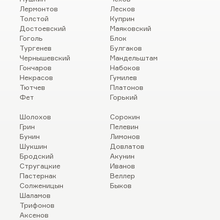
Лермонтов
Лесков
Толстой
Куприн
Достоевский
Маяковский
Гоголь
Блок
Тургенев
Булгаков
Чернышевский
Мандельштам
Гончаров
Набоков
Некрасов
Гумилев
Тютчев
Платонов
Фет
Горький
Шолохов
Сорокин
Грин
Пелевин
Бунин
Лимонов
Шукшин
Довлатов
Бродский
Акунин
Стругацкие
Иванов
Пастернак
Веллер
Солженицын
Быков
Шаламов
Трифонов
Аксенов