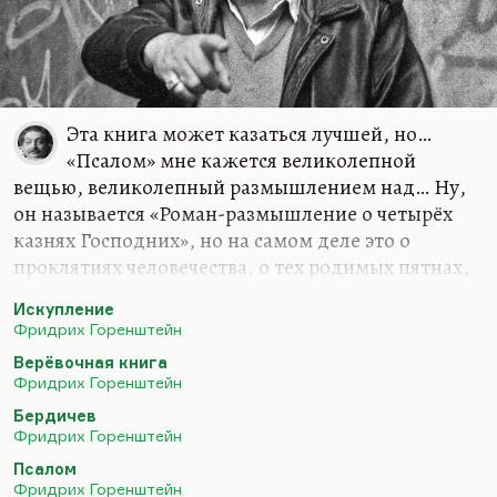
Эта книга может казаться лучшей, но…
«Псалом» мне кажется великолепной
вещью, великолепный размышлением над… Ну,
он называется «Роман-размышление о четырёх
казнях Господних», но на самом деле это о
проклятиях человечества, о тех родимых пятнах,
о тех несводимых пятнах греха, которые оно
Искупление
несёт на себе. Но я бы советовал вам прочесть
Фридрих Горенштейн
«Искупление». Мне кажется, вот это — лучше из
Верёвочная книга
того, что написал Горенштейн. Во всяком случае
Фридрих Горенштейн
на меня оно как-то сильнее всего подействовало
Бердичев
и, рискну сказать, повлияло. Кроме того,
Фридрих Горенштейн
конечно, «Место», хотя бы третью и четвёртую
Псалом
книгу. Конечно, я думаю, «Попутчиков».
Фридрих Горенштейн