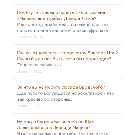
Почему так сложно понять смысл фильма
«Малхолланд Драйв» Дэвида Линча?
Малхолланд драйв действительно сложно
понять, но мне удалось его расшифровать:…
31 июля, 14:05
Как вы относитесь к творчеству Виктора Цоя?
Каким бы он мог быть, если бы не трагедия?
Точнее не скажешь :(
16 июля, 21:11
За что вы не любите Иосифа Бродского?
...Да просто целующиеся на эскалаторе - это
так красиво со стороны...
16 июля, 20:11
Не могли бы вы рассказать про Юза
Алешковского и Леонида Мациха?
Я могу рассказать про тебя. Ты только что