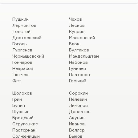
Пушкин
Чехов
Лермонтов
Лесков
Толстой
Куприн
Достоевский
Маяковский
Гоголь
Блок
Тургенев
Булгаков
Чернышевский
Мандельштам
Гончаров
Набоков
Некрасов
Гумилев
Тютчев
Платонов
Фет
Горький
Шолохов
Сорокин
Грин
Пелевин
Бунин
Лимонов
Шукшин
Довлатов
Бродский
Акунин
Стругацкие
Иванов
Пастернак
Веллер
Солженицын
Быков