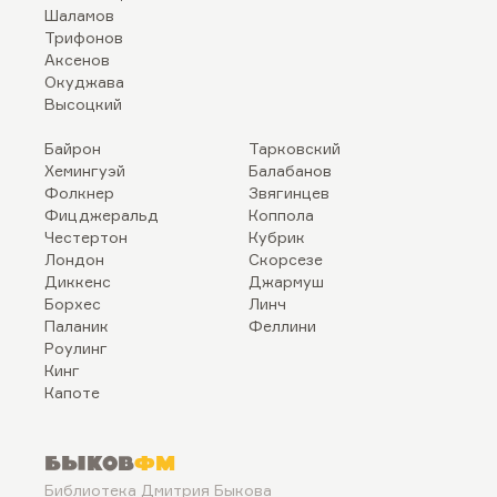
Шаламов
Трифонов
Аксенов
Окуджава
Высоцкий
Байрон
Тарковский
Хемингуэй
Балабанов
Фолкнер
Звягинцев
Фицджеральд
Коппола
Честертон
Кубрик
Лондон
Скорсезе
Диккенс
Джармуш
Борхес
Линч
Паланик
Феллини
Роулинг
Кинг
Капоте
Быков
ФМ
Библиотека Дмитрия Быкова