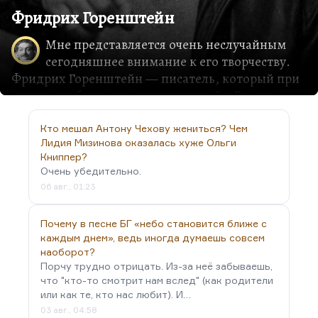
Фридрих Горенштейн
Мне представляется очень неслучайным
сегодняшнее внимание к его творчеству.
Фридрих Горенштейн — писатель, который при
жизни опубликовал единственный в России
рассказ «Дом с башенкой», который в «Юности»
вызвал ажиотаж настоящий. Потом он больше
Кто мешал Антону Чехову жениться? Чем
Лидия Мизинова оказалась хуже Ольги
ничего не мог напечатать. Бортанули его повесть
Книппер?
«Зима 53-го года», которая была в шаге от
Очень убедительно.
публикации. Но в результате он реализовался
06 авг., 01:23
как сценарист. Он был сценаристом
Тарковского, написал «Солярис». Он написал
Почему в песне БГ «небо становится ближе с
«Раба любви» для Михалкова. Он работал для
каждым днем», ведь иногда думаешь совсем
Али Хамраева. В конце концов, он написал
наоборот?
замечательный сценарий «Ариэль» (не
Порчу трудно отрицать. Из-за неё забываешь,
поставленный). «Седьмая пуля» — это тоже он. В
что "кто-то смотрит нам вслед" (как родители
или как те, кто нас любит). И…
общем, Горенштейн довольно много написал,
03 авг., 04:58
он жил на сценарии. Он был…