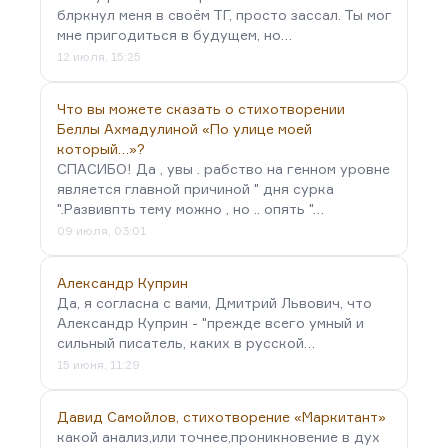
блркнул меня в своём ТГ, просто зассал. Ты мог
мне пригодиться в будущем, но…
12 июля, 15:25
Что вы можете сказать о стихотворении
Беллы Ахмадулиной «По улице моей
который…»?
СПАСИБО! Да , увы . рабство на генном уровне
является главной причиной " дня сурка
".Развивпть тему можно , но .. опять "…
09 июля, 03:01
Александр Куприн
Да, я согласна с вами, Дмитрий Львович, что
Александр Куприн - "прежде всего умный и
сильный писатель, каких в русской…
15 июня, 11:29
Давид Самойлов, стихотворение «Маркитант»
какой анализ,или точнее,проникновение в дух