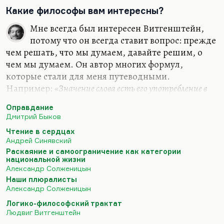
моего склада, безусловно, обостренно
Какие философы вам интересны?
реагирующего на какие-то приметы, совпадения,
Мне всегда был интересен Витгенштейн,
музыкальные рефрены жизни. Это человек,
потому что он всегда ставит вопрос: прежде
чуткий к рефренам. И это, конечно, одиночка.
чем решать, что мы думаем, давайте решим, о
Человек с некоторыми чертами,…
чем мы думаем. Он автор многих формул,
которые стали для меня путеводными.
Например:
«Значение слова есть его употребление в
языке»
. Очень многие слова действительно
«до
Оправдание
важного самого в привычку уходят, ветшают, как
Дмитрий Быков
платья»
. Очень многие слова утратили смысл.
Чтение в сердцах
Витгенштейн их пытается отмыть, по-
Андрей Синявский
самойловски:
«Их протирают, как стекло, и в этом
Раскаяние и самоограничение как категории
наше ремесло».
национальной жизни
Александр Солженицын
Мне из философов ХХ столетия был интересен
Наши плюралисты
Кожев (он же Кожевников). Интересен главным
Александр Солженицын
образом потому, что он первым поставил вопрос,
Логико-философский трактат
а не была ли вся репрессивная система…
Людвиг Витгенштейн