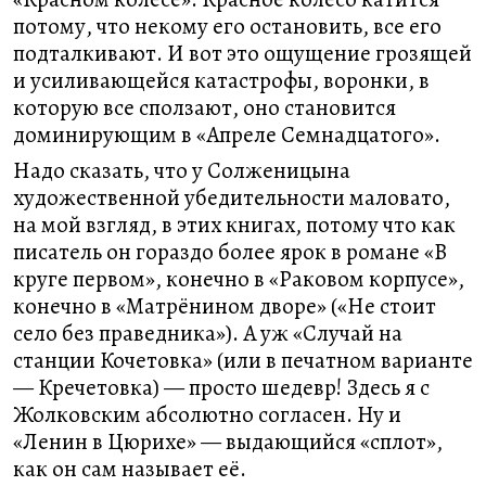
потому, что некому его остановить, все его
подталкивают. И вот это ощущение грозящей
и усиливающейся катастрофы, воронки, в
которую все сползают, оно становится
доминирующим в «Апреле Семнадцатого».
Надо сказать, что у Солженицына
художественной убедительности маловато,
на мой взгляд, в этих книгах, потому что как
писатель он гораздо более ярок в романе «В
круге первом», конечно в «Раковом корпусе»,
конечно в «Матрёнином дворе» («Не стоит
село без праведника»). А уж «Случай на
станции Кочетовка» (или в печатном варианте
— Кречетовка) — просто шедевр! Здесь я с
Жолковским абсолютно согласен. Ну и
«Ленин в Цюрихе» — выдающийся «сплот»,
как он сам называет её.