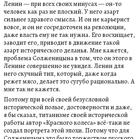
Ленин — при всех своих минусах — он-то
человек как раз не плоский. У него азарт
сильнее здравого смысла. И он не карьерист
вовсе, и он не сосредоточен на революции,
даже власть ему не так нужна. Его восхищает,
заводит его, приводит в движение такой
азарт исторического деланья. Мне кажется,
проблема Солженицына в том, что он этого в
Ленине совершенно не увидел. Ленин для
него скучный тип, который, даже когда
режет мясо, делает это сугубо рационально. А
мне так не кажется.
Поэтому при всей своей безусловной
исторической пользе, достоверности и даже,
я бы сказал, титанизме своей исторической
работы автор «Красного колеса» всё-таки не
создал портрета этой эпохи. Потому что для
Солженицына это было торжеством русского