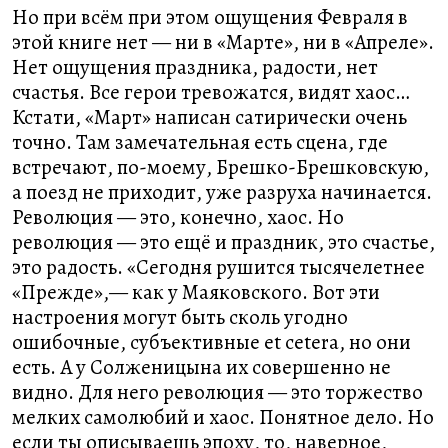
Но при всём при этом ощущения Февраля в
этой книге нет — ни в «Марте», ни в «Апреле».
Нет ощущения праздника, радости, нет
счастья. Все герои тревожатся, видят хаос…
Кстати, «Март» написан сатирически очень
точно. Там замечательная есть сцена, где
встречают, по-моему, Брешко-Брешковскую,
а поезд не приходит, уже разруха начинается.
Революция — это, конечно, хаос. Но
революция — это ещё и праздник, это счастье,
это радость. «Сегодня рушится тысячелетнее
«Прежде»,— как у Маяковского. Вот эти
настроения могут быть сколь угодно
ошибочные, субъективные et cetera, но они
есть. А у Солженицына их совершенно не
видно. Для него революция — это торжество
мелких самолюбий и хаос. Понятное дело. Но
если ты описываешь эпоху, то, наверное,