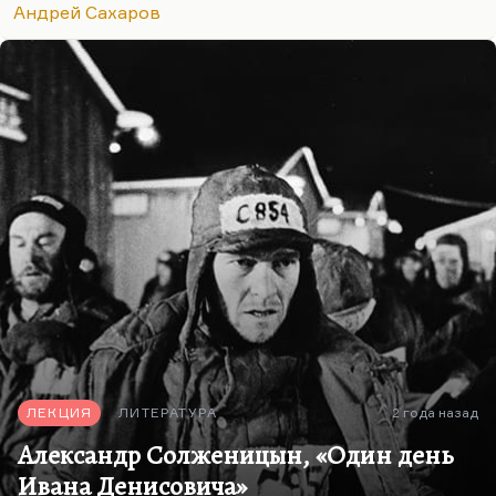
Андрей Сахаров
Мне из философов ХХ столетия был интересен
Кожев (он же Кожевников). Интересен главным
образом потому, что он первым поставил вопрос,
а не была ли вся репрессивная система…
ЛЕКЦИЯ
ЛИТЕРАТУРА
2 года назад
Александр Солженицын, «Один день
Ивана Денисовича»