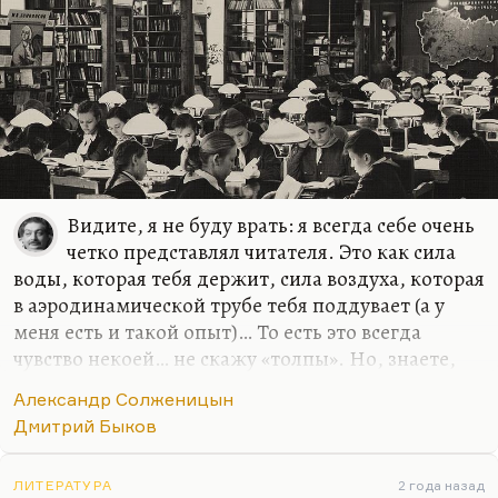
Видите, я не буду врать: я всегда себе очень
четко представлял читателя. Это как сила
воды, которая тебя держит, сила воздуха, которая
в аэродинамической трубе тебя поддувает (а у
меня есть и такой опыт)… То есть это всегда
чувство некоей… не скажу «толпы». Но, знаете,
как облако лежит на воздушном столбе, и
Александр Солженицын
поэтому у него такой плоский спот. Поднимает
Дмитрий Быков
меня какая-то тяга воздушная. И я примерно
этого читателя, который не дает мне упасть, как
вода не дает утонуть, как лед, – вижу человеком
ЛИТЕРАТУРА
2 года назад