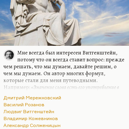
Мне всегда был интересен Витгенштейн,
потому что он всегда ставит вопрос: прежде
чем решать, что мы думаем, давайте решим, о
чем мы думаем. Он автор многих формул,
которые стали для меня путеводными.
Например:
«Значение слова есть его употребление в
языке»
. Очень многие слова действительно
«до
Дмитрий Мережковский
важного самого в привычку уходят, ветшают, как
Василий Розанов
платья»
. Очень многие слова утратили смысл.
Людвиг Витгенштейн
Витгенштейн их пытается отмыть, по-
Владимир Кожевников
самойловски:
«Их протирают, как стекло, и в этом
Александр Солженицын
наше ремесло».