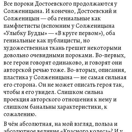
Все пороки Достоевского продолжаются у
Солженицына. И конечно, Достоевский и
Солженицын — оба гениальные как
памфлетисты (вспомним у Солженицына
«Улыбку Будды» — «В круге первом»), оба
гениальные как публицисты, но
художественная ткань грешит некоторыми
довольно очевидными пороками. Во-первых,
все герои говорят одинаково, и говорят они
авторской речью тоже. Во-вторых, описания,
пластика у Солженицына — не самая сильная
его сторона. Он не может описать героя так,
чтобы я его увидел. Слишком сильна
проекция авторского отношения к нему и
слишком банальны характеристики, к
сожалению.
В чём абсолютная, на мой взгляд, польза и
абсолютное величие «Красного колеса»? И у