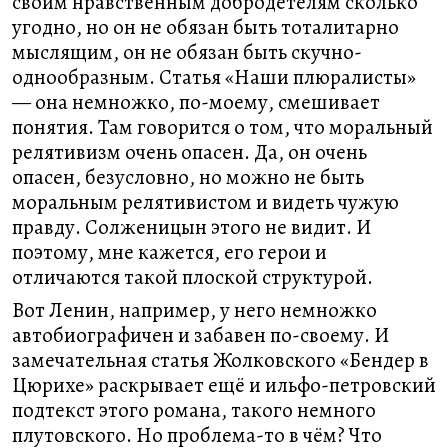
своим нравственным добродетелям сколько
угодно, но он не обязан быть тоталитарно
мыслящим, он не обязан быть скучно-
однообразным. Статья «Наши плюралисты»
— она немножко, по-моему, смешивает
понятия. Там говорится о том, что моральный
релятивизм очень опасен. Да, он очень
опасен, безусловно, но можно не быть
моральным релятивистом и видеть чужую
правду. Солженицын этого не видит. И
поэтому, мне кажется, его герои и
отличаются такой плоской структурой.
Вот Ленин, например, у него немножко
автобиографичен и забавен по-своему. И
замечательная статья Жолковского «Бендер в
Цюрихе» раскрывает ещё и ильфо-петровский
подтекст этого романа, такого немного
плутовского. Но проблема-то в чём? Что