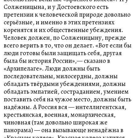
Солженицына, и у Достоевского есть
претензии к человеческой природе довольно
серьёзные, и именно в этих претензиях
коренятся и их общественные убеждения.
Человек должен, по Солженицыну, прежде
всего верить в то, что он делает. «Вот если бы
люди готовы были защищать себя, другая
была бы история России»,— сказано в
«Архипелаге». Люди должны быть
последовательны, милосердны, должны
обладать твёрдыми убеждениями, должны
обладать эмпатией, состраданием, умением
поставить себя на чужое место, должны быть
надёжны. А Россия вся — интеллигентская,
крестьянская, военная, монархическая,
чиновная (там довольно широкая же
панорама) — она вызывающе ненадёжна в
«Красном колесе». Красное колесо катится