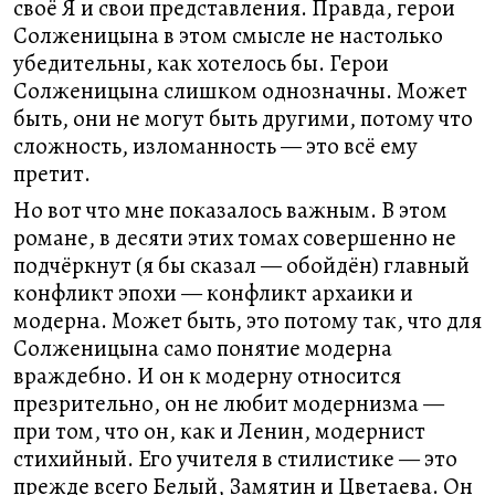
своё Я и свои представления. Правда, герои
Солженицына в этом смысле не настолько
убедительны, как хотелось бы. Герои
Солженицына слишком однозначны. Может
быть, они не могут быть другими, потому что
сложность, изломанность — это всё ему
претит.
Но вот что мне показалось важным. В этом
романе, в десяти этих томах совершенно не
подчёркнут (я бы сказал — обойдён) главный
конфликт эпохи — конфликт архаики и
модерна. Может быть, это потому так, что для
Солженицына само понятие модерна
враждебно. И он к модерну относится
презрительно, он не любит модернизма —
при том, что он, как и Ленин, модернист
стихийный. Его учителя в стилистике — это
прежде всего Белый, Замятин и Цветаева. Он