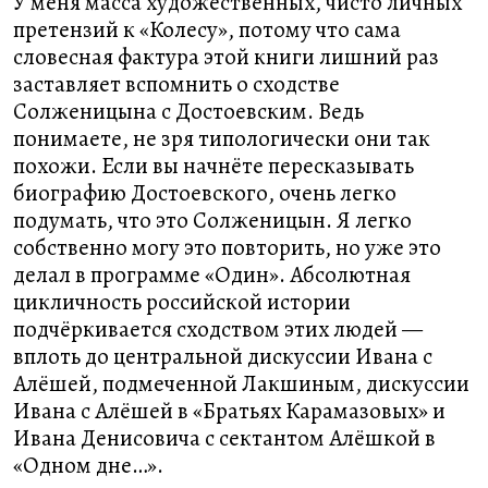
У меня масса художественных, чисто личных
претензий к «Колесу», потому что сама
словесная фактура этой книги лишний раз
заставляет вспомнить о сходстве
Солженицына с Достоевским. Ведь
понимаете, не зря типологически они так
похожи. Если вы начнёте пересказывать
биографию Достоевского, очень легко
подумать, что это Солженицын. Я легко
собственно могу это повторить, но уже это
делал в программе «Один». Абсолютная
цикличность российской истории
подчёркивается сходством этих людей —
вплоть до центральной дискуссии Ивана с
Алёшей, подмеченной Лакшиным, дискуссии
Ивана с Алёшей в «Братьях Карамазовых» и
Ивана Денисовича с сектантом Алёшкой в
«Одном дне…».