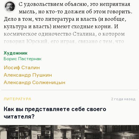
С удовольствием объясню, это неприятная
мысль, но кто-то должен об этом говорить.
Дело в том, что литература и власть (и вообще,
культура и власть) имеют сходные корни. И
космическое одиночество Сталина, о котором
говорил Юрский, его играя, связано с тем, что
тиран – заложник вечности, заложник ситуации.
Художник
Толпа одинаково враждебна и художнику, и
Борис Пастернак
тирану. На этой почве иногда тиран и художник
Иосиф Сталин
сходятся. И у культуры, и у власти в основе лежит
Александр Пушкин
иерархия. Просто, как правильно говорил Лев
Александр Солженицын
Мочалов, иерархия культуры ненасильственна. В
культуре есть иерархия ценностей.
ЛИТЕРАТУРА
2 года назад
Толпа одинаково враждебна художнику, в чью
Как вы представляете себе своего
мастерскую она не должна врываться и чьи
читателя?
творения она не должна профанно оценивать, и…