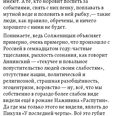
имеют. А те, кто норовит поспеть за
событиями, снять с них пенку, поплавать в
мутной воде и половить в ней рыбку,— такие
люди, как правило, обречены, и ничего
хорошего с ними не будет.
Понимаете, ведь Солженицын объясняет
примерно, очень примерно, что произошло с
Россией в семнадцатом году: частные
тщеславия, рыхлость сознания, как говорит
Аннинский — «текучее и повальное
попустительство людей своим слабостям»,
отсутствие нации, политической и
религиозной, страшная разобщённость,
эгоцентризм, воровство — ну, всё, что мы
собственно в гораздо более слабом виде
видели ещё в романе Наживина «Распутин».
Да где мы только этого не видели, вплоть до
Пикуля «У последней черты». Всё это губит