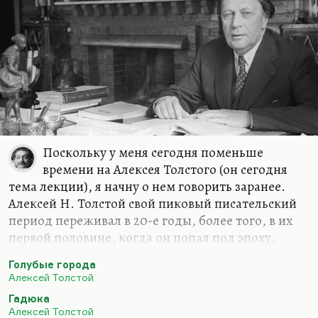
тайн, это как цветение в разные сроки, такой
приспособлительный механизм растения... Люди
исчезают из поля зрения…
Поскольку у меня сегодня поменьше
времени на Алексея Толстого (он сегодня
тема лекции), я начну о нем говорить заранее.
Алексей Н. Толстой свой пиковый писательский
период переживал в 20-е годы, более того, в их
первой половине, когда он попал под эпоху,
соответствующую его темпераменту. Разговоры о
Голубые города
том, что ему соответствовал здравый, простой,
Алексей Толстой
народный реализм и что он как бы отстаивал
Гадюка
норму среди перверсий Серебряного века, – он,
Алексей Толстой