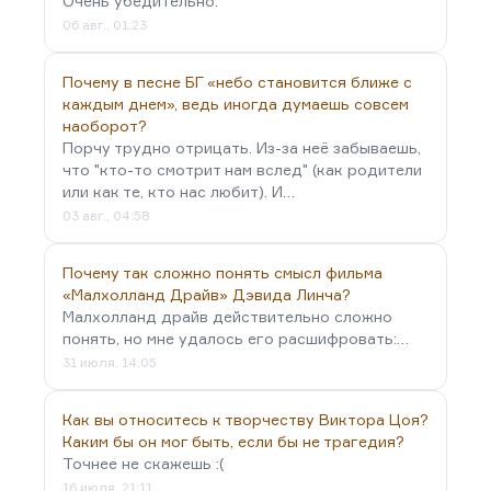
Очень убедительно.
06 авг., 01:23
Почему в песне БГ «небо становится ближе с
каждым днем», ведь иногда думаешь совсем
наоборот?
Порчу трудно отрицать. Из-за неё забываешь,
что "кто-то смотрит нам вслед" (как родители
или как те, кто нас любит). И…
03 авг., 04:58
Почему так сложно понять смысл фильма
«Малхолланд Драйв» Дэвида Линча?
Малхолланд драйв действительно сложно
понять, но мне удалось его расшифровать:…
31 июля, 14:05
Как вы относитесь к творчеству Виктора Цоя?
Каким бы он мог быть, если бы не трагедия?
Точнее не скажешь :(
16 июля, 21:11