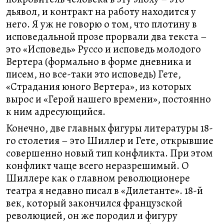
дьявол, и контракт на работу находится у
него. Я уж не говорю о том, что плотину в
исповедальной прозе прорвали два текста –
это «Исповедь» Руссо и исповедь молодого
Вертера (формально в форме дневника и
писем, но все-таки это исповедь) Гете,
«Страдания юного Вертера», из которых
вырос и «Герой нашего времени», постоянно
к ним адресующийся.
Конечно, две главных фигуры литературы 18-
го столетия – это Шиллер и Гете, открывшие
совершенно новый тип конфликта. При этом
конфликт чаще всего неразрешимый. О
Шиллере как о главном революционере
театра я недавно писал в «Дилетанте». 18-й
век, который закончился французской
революцией, он же породил и фигуру