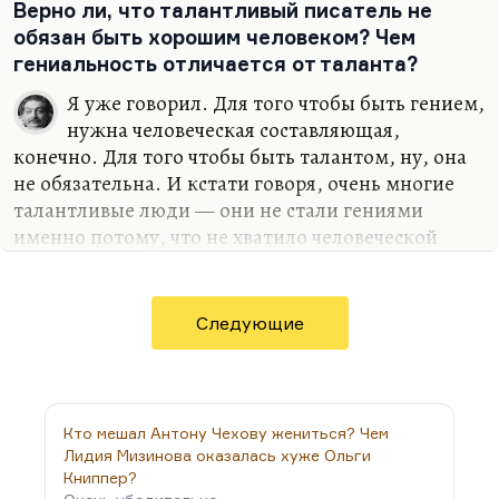
Верно ли, что талантливый писатель не
отличался таким чрезвычайно мрачным
обязан быть хорошим человеком? Чем
абсурдом. Я помню, кто-то написал, что по
гениальность отличается от таланта?
сравнению с ним Кафка жизнерадостный…
Я уже говорил. Для того чтобы быть гением,
нужна человеческая составляющая,
конечно. Для того чтобы быть талантом, ну, она
не обязательна. И кстати говоря, очень многие
талантливые люди — они не стали гениями
именно потому, что не хватило человеческой
составляющей, такой вот взрывной детонатор не
сработал. Понимаете, и гению, и таланту дается
одинаковый запас способностей. Но либо у вас
Следующие
есть детонатор, вот это ваше человеческое Я (ну,
это как взрыватель у гранаты), либо у вас его нет.
Гений требует «чистоты порядка», как это назвал
Хармс, беспримесности, а таланту можно
Кто мешал Антону Чехову жениться? Чем
остаться вот и таким.
Лидия Мизинова оказалась хуже Ольги
Книппер?