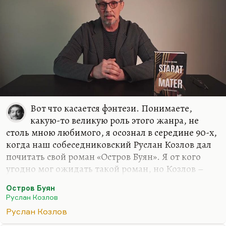
Вот что касается фэнтези. Понимаете,
какую-то великую роль этого жанра, не
столь мною любимого, я осознал в середине 90-х,
когда наш собеседниковский Руслан Козлов дал
почитать свой роман «Остров Буян». Я от кого
угодно мог ожидать такой роман, но Козлов –
известный политический журналист, он
Остров Буян
редактировал «Смену» ленинградскую, он автор
Руслан Козлов
первой публикации о «Митьках», он и открыл их
Руслан Козлов
как течение. Он был автором первого ответа