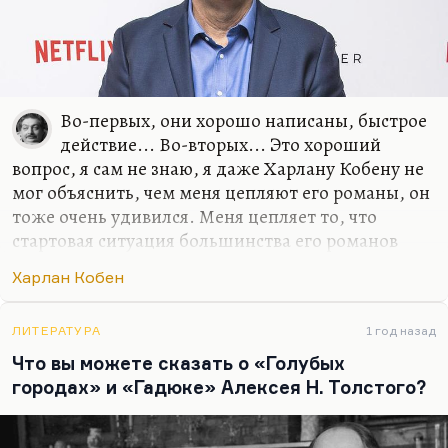
же…
Во-первых, они хорошо написаны, быстрое
действие... Во-вторых... Это хороший
вопрос, я сам не знаю, я даже Харлану Кобену не
мог объяснить, чем меня цепляют его романы, он
тоже очень удивился. Меня цепляет то, что
стартовая ситуация большинства его романов
(сейчас вышел новый, который называется
Харлан Кобен
«Дураков нет») – это или внезапное исчезновение
персонажа, или его внезапное появление.
Ребенок внезапно появляется на стоянке
ЛИТЕРАТУРА
1 год назад
парковки, а где он был, куда его родители
Что вы можете сказать о «Голубых
делись, – не понятно.
городах» и «Гадюке» Алексея Н. Толстого?
Меня вообще цепляют истории с тайнами, но,
если говорить серьезно, одна из самых больших