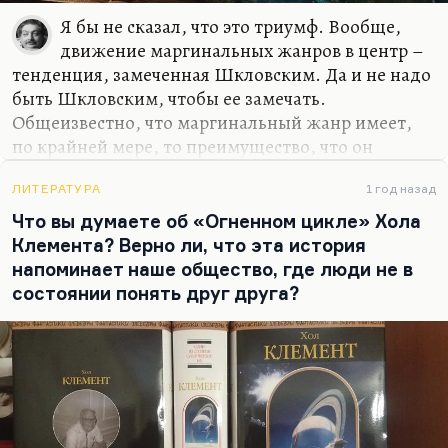
Я бы не сказал, что это триумф. Вообще,
движение маргинальных жанров в центр –
тенденция, замеченная Шкловским. Да и не надо
быть Шкловским, чтобы ее замечать.
Общеизвестно, что маргинальный жанр имеет,
по крайней мере, то преимущество, что он
выражает читательский запрос. Когда
маргинальная, альбомная, мадригальная лирика
ЛИТЕРАТУРА
1 год назад
(мадригально-маргинальная) двинулась в центр и
Что вы думаете об «Огненном цикле» Хола
оттеснила философскую поэзию, оду и эпос, – это
Клемента? Верно ли, что эта история
было выражение немножко обывательского
напоминает наше общество, где люди не в
желания говорить красиво, но это было
состоянии понять друг друга?
выдвижение в мейнстрим живого человеческого
чувства, а не официально предписанного.
И конечно, Пушкин, который именно на
любовной лирике, беспринципно откровенной,
сделал себе…