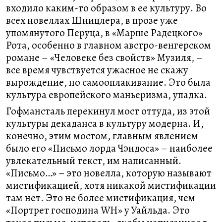
входило каким-то образом в ее культуру. Во
всех новеллах Шницлера, в прозе уже
упомянутого Перуца, в «Марше Радецкого»
Рота, особенно в главном австро-венгерском
романе – «Человеке без свойств» Музиля, –
все время чувствуется ужасное не скажу
вырождение, но самооплакивание. Это была
культура европейского маньеризма, упадка.
Гофмансталь перекинул мост оттуда, из этой
культуры декаданса в культуру модерна. И,
конечно, этим мостом, главным явлением
было его «Письмо лорда Чэндоса» – наиболее
увлекательный текст, им написанный.
«Письмо…» – это новелла, которую называют
мистификацией, хотя никакой мистификации
там нет. Это не более мистификация, чем
«Портрет господина WH» у Уайльда. Это