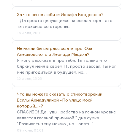
За что вы не любите Иосифа Бродского?
...Да просто целующиеся на эскалаторе - это
так красиво со стороны...
16 июля, 20:11
Не могли бы вы рассказать про Юза
Алешковского и Леонида Мациха?
Я могу рассказать про тебя. Ты только что
блркнул меня в своём ТГ, просто зассал. Ты мог
мне пригодиться в будущем, но…
12 июля, 15:25
Что вы можете сказать о стихотворении
Беллы Ахмадулиной «По улице моей
который…»?
СПАСИБО! Да , увы . рабство на генном уровне
является главной причиной " дня сурка
".Развивпть тему можно , но .. опять "…
09 июля, 03:01