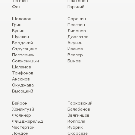
Тютчев
Платонов
Фет
Горький
Шолохов
Сорокин
Грин
Пелевин
Бунин
Лимонов
Шукшин
Довлатов
Бродский
Акунин
Стругацкие
Иванов
Пастернак
Веллер
Солженицын
Быков
Шаламов
Трифонов
Аксенов
Окуджава
Высоцкий
Байрон
Тарковский
Хемингуэй
Балабанов
Фолкнер
Звягинцев
Фицджеральд
Коппола
Честертон
Кубрик
Лондон
Скорсезе