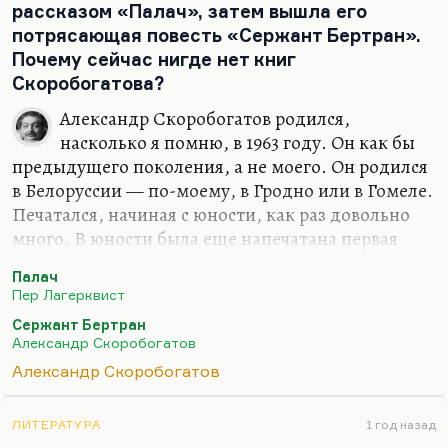
совместная работа, общие интересы — не когда
рассказом «Палач», затем вышла его
двое смотрят друг на друга по известной
потрясающая повесть «Сержант Бертран».
формуле, а…
Почему сейчас нигде нет книг
Скоробогатова?
Александр Скоробогатов родился,
насколько я помню, в 1963 году. Он как бы
предыдущего поколения, а не моего. Он родился
в Белоруссии — по-моему, в Гродно или в Гомеле.
Печатался, начиная с юности, как раз довольно
много. В юности была еще напечатана первая
часть его романа «Безводная земля». Потом он
Палач
уехал, насколько я помню, в Бельгию или во
Пер Лагерквист
Францию — это надо уточнять, посмотреть,
Сержант Бертран
опять-таки, в Гугле. В «Знамени» был напечатан
Александр Скоробогатов
его роман «Кокаин». Кому-то он нравится, кому-
Александр Скоробогатов
то не нравится.
«Палач» действительно был потрясающий
ЛИТЕРАТУРА
1 год назад
рассказ. И вообще ранний Скоробогатов