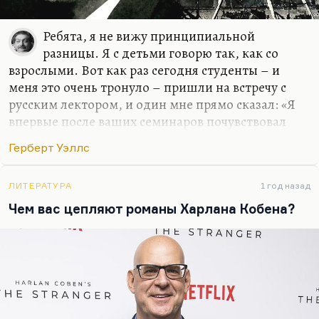
Ребята, я не вижу принципиальной
разницы. Я с детьми говорю так, как со
взрослыми. Вот как раз сегодня студенты – и
меня это очень тронуло – пришли на встречу с
русским лектором, и один мне прямо сказал: «Я
впервые после ваших семинаров почувствовал
ужас ответственности, взрослый ужас жизни». Я
Герберт Уэллс
этого совсем не хотел, но в каком-то смысле,
наверное, и хотел.
ЛИТЕРАТУРА
1 год назад
Я не вижу разницы между студентом и
Чем вас цепляют романы Харлана Кобена?
профессором, а может быть, студент еще и
лучше. Я не льщу молодым, не пытаюсь к ним
подольститься. Слава богу, у нас неплохие
отношения. Я не вижу принципиальной разницы
между взрослыми и детьми. Я со своим сыном
Андреем всегда говорил как со взрослым. Может
быть, иногда слишком жестко. И с Шервудом та