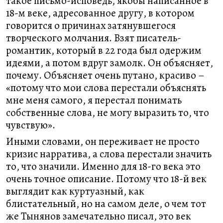
такое письмо-исповедь, якобы написанное в
18-м веке, адресованное другу, в котором
говорится о причинах затянувшегося
творческого молчания. Взят писатель-
романтик, который в 22 года был одержим
идеями, а потом вдруг замолк. Он объясняет,
почему. Объясняет очень путано, красиво –
«потому что мои слова перестали объяснять
мне меня самого, я перестал понимать
собственные слова, не могу выразить то, что
чувствую».
Иными словами, он переживает не просто
кризис нарратива, а слова перестали значить
то, что значили. Именно для 18-го века это
очень точное описание. Потому что 18-й век
выглядит как куртуазный, как
блистательный, но на самом деле, о чем тот
же Тынянов замечательно писал, это век