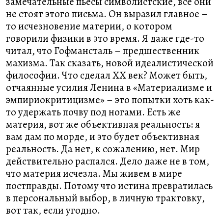
замечательные пьесы символистские, все они
не стоят этого письма. Он выразил главное –
то исчезновение материи, о котором
говорили физики в это время. Я даже где-то
читал, что Гофмансталь – предшественник
махизма. Так сказать, новой идеалистической
философии. Что сделал ХХ век? Может быть,
отчаянные усилия Ленина в «Материализме и
эмпириокритицизме» – это попытки хоть как-
то удержать почву под ногами. Есть же
материя, вот же объективная реальность: я
вам дам по морде, и это будет объективная
реальность. Да нет, к сожалению, нет. Мир
действительно распался. Дело даже не в том,
что материя исчезла. Мы живем в мире
постправды. Потому что истина превратилась
в персональный выбор, в личную трактовку,
вот так, если угодно.