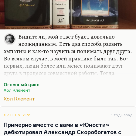
Видите ли, мой ответ будет довольно
неожиданным. Есть два способа развить
эмпатию и как-то научиться понимать друг друга.
Во всяком случае, в моей практике было так. Во-
первых, люди более или менее понимают друг
друга в процессе совместной работы. Тогда
возникает взаимопонимание, взаимный интерес
Огненный цикл
и даже любовь, повторяя классическую формулу
Хол Клемент
Марии Розановой о том, что лучший роман — это
Хол Клемент
роман производственный. Я думаю, что любая
совместная деятельность или совместное
путешествие (не обязательно экстремальный
ЛИТЕРАТУРА
1 год назад
опыт, экстремальный опыт бывает иногда вреден
Примерно вместе с вами в «Юности»
— множество пар распадаются в процессе),
дебютировал Александр Скоробогатов с