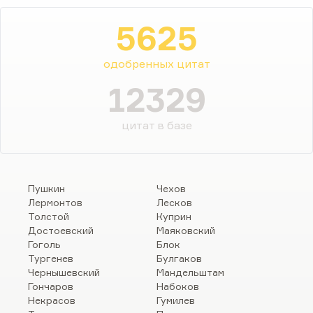
5625
одобренных цитат
12329
цитат в базе
Пушкин
Чехов
Лермонтов
Лесков
Толстой
Куприн
Достоевский
Маяковский
Гоголь
Блок
Тургенев
Булгаков
Чернышевский
Мандельштам
Гончаров
Набоков
Некрасов
Гумилев