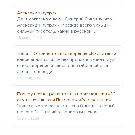
Александр Куприн
Да, я согласна с вами, Дмитрий Львович, что
Александр Куприн - "прежде всего умный и
сильный писатель, каких в русской…
15 июня, 11:29
Давид Самойлов, стихотворение «Маркитант»
какой анализ,или точнее,проникновение в дух
стихотворения и самого поэта!Спасибо за
это,я это всегда…
06 июня, 19:21
Почему несмотря на то, что произведения «12
стульев» Ильфа и Петрова и «Растратчики»…
"душевные качества Катаева были на таковы" -
в слове "на" апшибка граммотическая
31 мая, 11:20