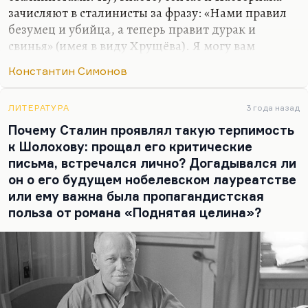
зачисляют в сталинисты за фразу: «Нами правил
безумец и убийца, а теперь правит дурак и
свинья» (имея в виду Хрущёва). Я могу вам
объяснить, Саша, этот феномен, хотя я думаю,
Константин Симонов
что вы сами его понимаете лучше меня.
В чём проблема? Эти люди соотносили себя со
ЛИТЕРАТУРА
3 года назад
Сталиным и видели себя как бы вторым полюсом.
Почему Сталин проявлял такую терпимость
По-пастернаковски говоря: «Он верит в знанье
к Шолохову: прощал его критические
друг о друге предельно крайних двух начал». Они
письма, встречался лично? Догадывался ли
были предельно крайними началами. Быть
он о его будущем нобелевском лауреатстве
противником Сталина лестно, потому что перед
или ему важна была пропагандистская
нами явление масштабное, враг довольно
польза от романа «Поднятая целина»?
опасный — хотя бы по масштабам власти, если не
по масштабам…