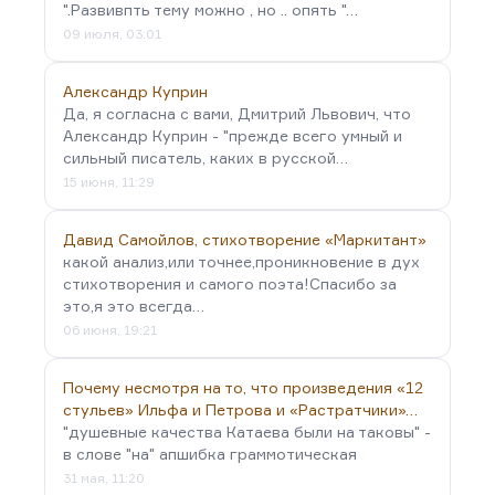
".Развивпть тему можно , но .. опять "…
09 июля, 03:01
Александр Куприн
Да, я согласна с вами, Дмитрий Львович, что
Александр Куприн - "прежде всего умный и
сильный писатель, каких в русской…
15 июня, 11:29
Давид Самойлов, стихотворение «Маркитант»
какой анализ,или точнее,проникновение в дух
стихотворения и самого поэта!Спасибо за
это,я это всегда…
06 июня, 19:21
Почему несмотря на то, что произведения «12
стульев» Ильфа и Петрова и «Растратчики»…
"душевные качества Катаева были на таковы" -
в слове "на" апшибка граммотическая
31 мая, 11:20