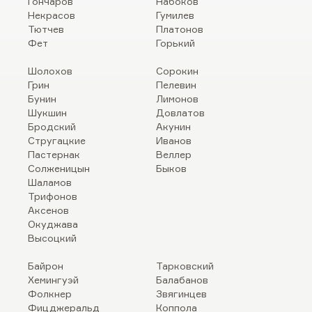
Гончаров
Набоков
Некрасов
Гумилев
Тютчев
Платонов
Фет
Горький
Шолохов
Сорокин
Грин
Пелевин
Бунин
Лимонов
Шукшин
Довлатов
Бродский
Акунин
Стругацкие
Иванов
Пастернак
Веллер
Солженицын
Быков
Шаламов
Трифонов
Аксенов
Окуджава
Высоцкий
Байрон
Тарковский
Хемингуэй
Балабанов
Фолкнер
Звягинцев
Фицджеральд
Коппола