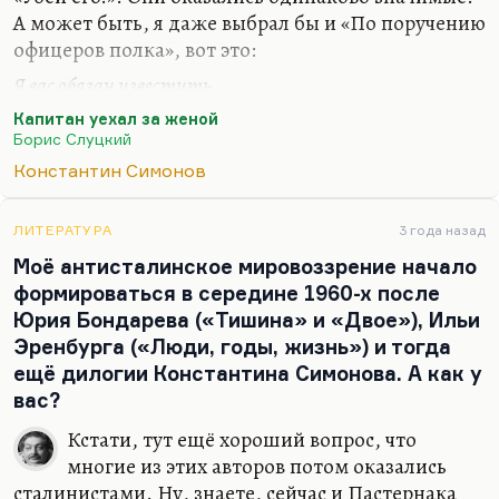
А может быть, я даже выбрал бы и «По поручению
офицеров полка», вот это:
Я вас обязан известить,
Что не дошло до адресата
Капитан уехал за женой
Письмо, что в ящик опустить
Борис Слуцкий
Не постыдились вы когда-то.
Константин Симонов
Довольно такое стихотворение декларативное, но
неплохое. Нет, из военного Симонова я многое
ЛИТЕРАТУРА
3 года назад
бы назвал. И
«Словно смотришь в бинокль
Моё антисталинское мировоззрение начало
перевернутый»
… Все-таки я знаете что назову? А я
формироваться в середине 1960-х после
назвал бы «Ты говорила мне «люблю». Вот это я
Юрия Бондарева («Тишина» и «Двое»), Ильи
назвал бы:
Эренбурга («Люди, годы, жизнь») и тогда
Ты говорила мне «люблю»,
ещё дилогии Константина Симонова. А как у
Но это по ночам, сквозь зубы.
вас?
А утром горькое «терплю»
Кстати, тут ещё хороший вопрос, что
Едва…
многие из этих авторов потом оказались
сталинистами. Ну, знаете, сейчас и Пастернака