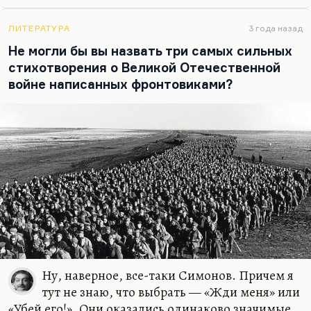
чем проще набор текста, тем выше соблазн
многословия. А самый большой соблазн
ЛИТЕРАТУРА
3 года назад
многословия — это диктовка. Поэтому мне
Не могли бы вы назвать три самых сильных
кажется, что то, что Константин Михайлович
стихотворения о Великой Отечественной
Симонов надиктовывал свои романы, сильно им
войне написанных фронтовиками?
повредило. Мне кажется, что он мало вычеркивал
при повторном чтении. Вот Достоевскому это
придало, наоборот, обаяние живой речи,…
Ну, наверное, все-таки Симонов. Причем я
тут не знаю, что выбрать — «Жди меня» или
«Убей его!». Они оказались одинаково значимые.