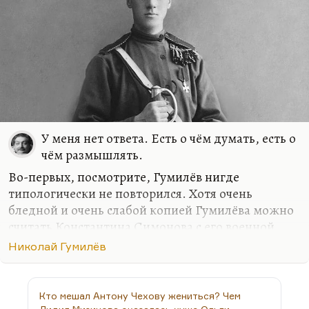
Смерть тирана мгновенно снимает все
ограничения. Очень немногие люди, очень
глубоко задумывающиеся…
У меня нет ответа. Есть о чём думать, есть о
чём размышлять.
Во-первых, посмотрите, Гумилёв нигде
типологически не повторился. Хотя очень
бледной и очень слабой копией Гумилёва можно
считать Константина Симонова с его военной
поэзией и с его любовной драмой, потому что,
Николай Гумилёв
конечно, и сюжет книги «С тобой и без тебя» —
это абсолютно сюжет книги «Шатёр», сюжет
книги «Колчан», сюжет всего позднего Гумилёва,
Кто мешал Антону Чехову жениться? Чем