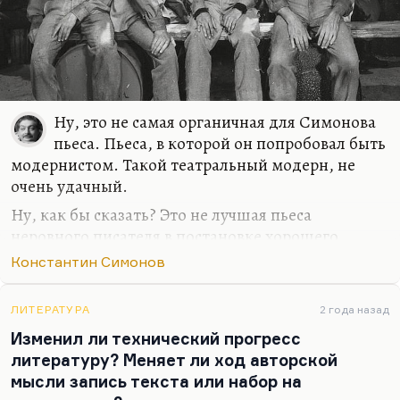
Почему этот текст оказался таким знаменитым и
что вообще из себя представляет военная лирика
Симонова? Начнем с того, что все инсинуации,
которые Симонова…
Ну, это не самая органичная для Симонова
пьеса. Пьеса, в которой он попробовал быть
модернистом. Такой театральный модерн, не
очень удачный.
Ну, как бы сказать? Это не лучшая пьеса
неровного писателя в постановке хорошего
честного советского режиссера, с
Константин Симонов
замечательными актерами. Высоцкий эту работу
не любил. Она казалась ему довольно
ЛИТЕРАТУРА
2 года назад
искусственной. Да и вообще, понимаете, там
Изменил ли технический прогресс
сценические приемы этой пьесы, ее такая
литературу? Меняет ли ход авторской
невинная хемингуэевщина — это попытки
мысли запись текста или набор на
переписать русский вопрос средствами 1972 года.