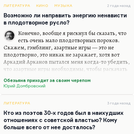
но мне лично о них ничего не известно. Мне
известно, что если он действительно видел в
ЛИТЕРАТУРА
КИНО
МУЗЫКА
2 года назад
человеке какую-то пользу, как в НРЗБ, например,
Возможно ли направить энергию ненависти
человеку кое-что…
в плодотворное русло?
Конечно, вообще я рискнул бы сказать, что
есть очень мало плодотворных пороков.
Скажем, гэмблинг, азартные игры — это не
плодотворно, это никак не заражает, хотя вот
Аркадий Арканов пытался меня когда-то убедить,
что азартные игры необходимы, чтобы раскачать
нервы, чтобы их размотать; приводил пример
Обезьяна приходит за своим черепом
Некрасова, Маяковского, но это другой азарт.
Юрий Домбровский
Игромания — это абсолютно неплодотворная
эмоция. Плодотворность алкоголизма тоже
сильно преувеличена. Но вот ненависть,
ЛИТЕРАТУРА
3 года назад
озлобление — это может быть канализировано в
Кто из поэтов 30-х годов был в наихудших
плюс, потому что мне кажется, что из всех
отношениях с советской властью? Кому
эмоций человеческих абсолютно неплодотворен
больше всего от нее досталось?
только страх, вот он парализует полностью.