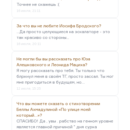
Точнее не скажешь :(
16 июля, 21:11
За что вы не любите Иосифа Бродского?
...Да просто целующиеся на эскалаторе - это
так красиво со стороны...
16 июля, 20:11
Не могли бы вы рассказать про Юза
Алешковского и Леонида Мациха?
Я могу рассказать про тебя. Ты только что
блркнул меня в своём ТГ, просто зассал. Ты мог
мне пригодиться в будущем, но…
12 июля, 15:25
Что вы можете сказать о стихотворении
Беллы Ахмадулиной «По улице моей
который…»?
СПАСИБО! Да , увы . рабство на генном уровне
является главной причиной " дня сурка