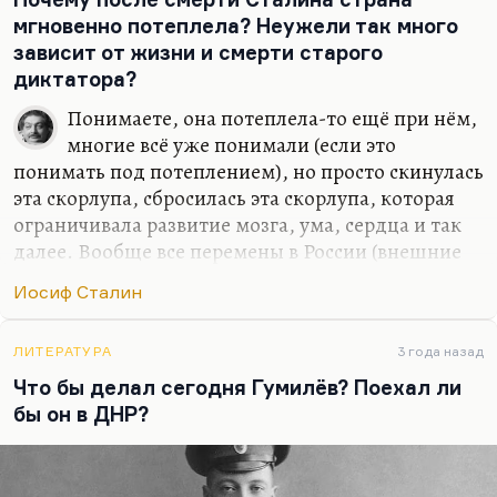
мгновенно потеплела? Неужели так много
зависит от жизни и смерти старого
диктатора?
Понимаете, она потеплела-то ещё при нём,
многие всё уже понимали (если это
понимать под потеплением), но просто скинулась
эта скорлупа, сбросилась эта скорлупа, которая
ограничивала развитие мозга, ума, сердца и так
далее. Вообще все перемены в России (внешние
перемены) происходят мгновенно. Подспудно
Иосиф Сталин
они готовятся очень долго, но происходят они
стремительно. Я помню, рейтинг Лужкова до его
отставки был 78 %, а после — 8. Падение с
ЛИТЕРАТУРА
3 года назад
вершин власти очень меняет человека. Да и
Что бы делал сегодня Гумилёв? Поехал ли
потом, вообще вспомните историю Калигулы,
бы он в ДНР?
историю Нерона. После этого история Сталина
вас не будет удивлять.