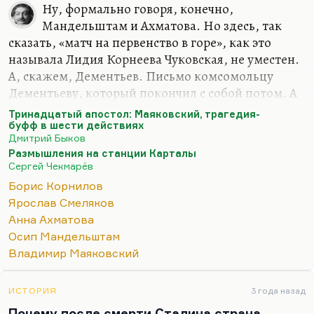
Ну, формально говоря, конечно,
Если продолжать толстовскую метафору про…
Мандельштам и Ахматова. Но здесь, так
сказать, «матч на первенство в горе», как это
называла Лидия Корнеева Чуковская, не уместен.
А, скажем, Дементьев. Письмо комсомольцу
Дементьеву, который покончил с собой потом. А
Багрицкий, который умел, а иначе был бы
Тринадцатый апостол: Маяковский, трагедия-
посажен? А, допустим, Луговской, который
буфф в шести действиях
Дмитрий Быков
подвергался невероятным проработкам, лепил из
Размышления на станции Карталы
себя «железного и каменного»? А Павел Васильев,
Сергей Чекмарёв
которого расстреляли? А Борис Корнилов,
Борис Корнилов
которого расстреляли? А их друг Ярослав
Ярослав Смеляков
Смеляков, которого посадили? И трижды
Анна Ахматова
сажали, и он переродился абсолютно, а был
Осип Мандельштам
блестящим поэтом.
Владимир Маяковский
Понимаете, какая вещь? Я пытался написать в
«Тринадцатом апостоле» Мало кто обратил…
ИСТОРИЯ
3 года назад
Почему после смерти Сталина страна