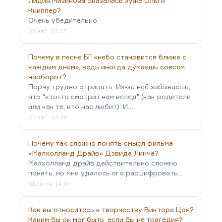
сюжет «Чужого неба». Это история рыцарства,
Лидия Мизинова оказалась хуже Ольги
которое натыкается на твердыню женской
Книппер?
Очень убедительно.
холодности, женской неверности: ты такой
06 авг., 01:23
герой, а вот любовь-то твоя и не нужна. И у этой
истории есть продолжение: потом, на войне, ты
Почему в песне БГ «небо становится ближе с
становишься героем, а после этого тебе самому
каждым днем», ведь иногда думаешь совсем
уже не нужна любовь.
наоборот?
Я…
Порчу трудно отрицать. Из-за неё забываешь,
что "кто-то смотрит нам вслед" (как родители
или как те, кто нас любит). И…
03 авг., 04:58
Почему так сложно понять смысл фильма
«Малхолланд Драйв» Дэвида Линча?
Малхолланд драйв действительно сложно
понять, но мне удалось его расшифровать:…
31 июля, 14:05
Как вы относитесь к творчеству Виктора Цоя?
Каким бы он мог быть, если бы не трагедия?