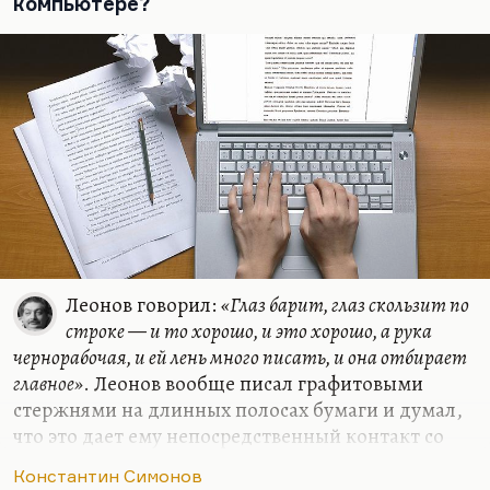
компьютере?
Симонов был честный литератор. Действительно,
честный, безусловно, очень одаренный. Но у него
были пределы. Мыслителем он не был. Он был
довольно стихийным, довольно…
Леонов говорил:
«Глаз барит, глаз скользит по
строке — и то хорошо, и это хорошо, а рука
чернорабочая, и ей лень много писать, и она отбирает
главное»
. Леонов вообще писал графитовыми
стержнями на длинных полосах бумаги и думал,
что это дает ему непосредственный контакт со
словом. Я не знаю. Я от руки давно не пишу,
Константин Симонов
пишу на компьютере. Но, конечно, чем быстрее и