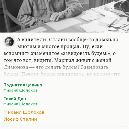
А видите ли, Сталин вообще-то довольно
многим и многое прощал. Ну, если
вспомнить знаменитое «завидовать будем!», о
том что вот, видите, Маршал живет с женой
Симонова — что делать будем? Завидовать
будем! Почему будем завидовать, ну потому что
Рокоссовский нужен. И в каком-то смысле
Поднятая целина
нужнее писателя Симонова и уж тем более его
Михаил Шолохов
жены. Если даже этот мемуар Поскребышева
Тихий Дон
«Легенда», то у Сталина, ну, как и у его учителя
Михаил Шолохов
Ленина, был прагматический подход ко всему —
Михаил Шолохов
сантименты их не волновали. Наверное, для
Иосиф Сталин
Сталина были какие-то принципиальные вещи,