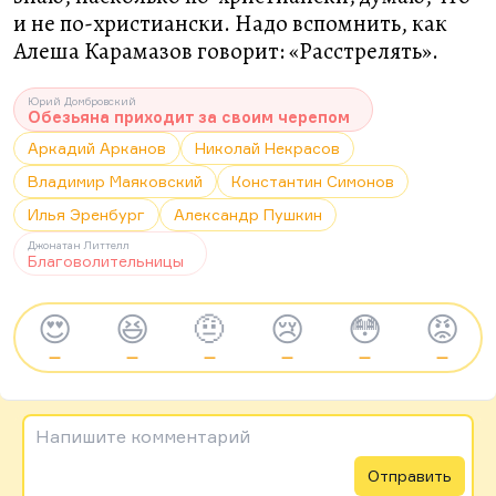
и не по-христиански. Надо вспомнить, как
Алеша Карамазов говорит: «Расстрелять».
Юрий Домбровский
Обезьяна приходит за своим черепом
Аркадий Арканов
Николай Некрасов
Владимир Маяковский
Константин Симонов
Илья Эренбург
Александр Пушкин
Джонатан Литтелл
Благоволительницы
😍
😆
🤨
😢
😳
😡
—
—
—
—
—
—
Напишите комментарий
Отправить