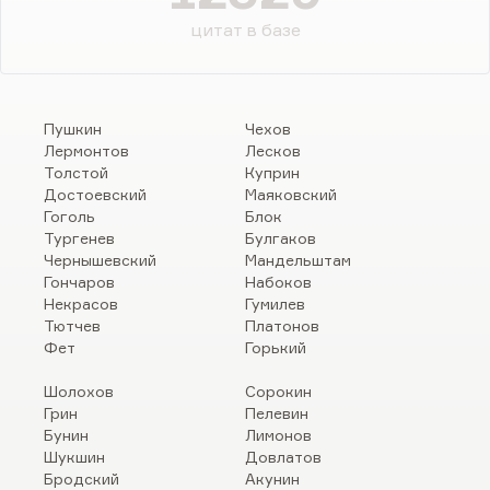
цитат в базе
Пушкин
Чехов
Лермонтов
Лесков
Толстой
Куприн
Достоевский
Маяковский
Гоголь
Блок
Тургенев
Булгаков
Чернышевский
Мандельштам
Гончаров
Набоков
Некрасов
Гумилев
Тютчев
Платонов
Фет
Горький
Шолохов
Сорокин
Грин
Пелевин
Бунин
Лимонов
Шукшин
Довлатов
Бродский
Акунин