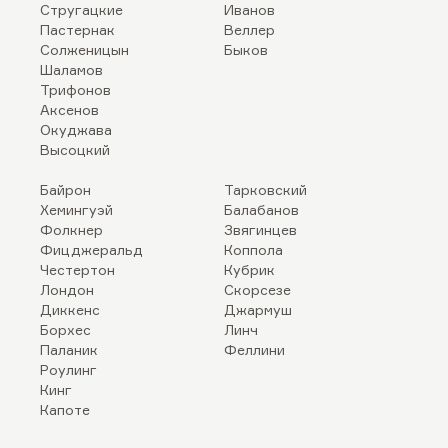
Стругацкие
Иванов
Пастернак
Веллер
Солженицын
Быков
Шаламов
Трифонов
Аксенов
Окуджава
Высоцкий
Байрон
Тарковский
Хемингуэй
Балабанов
Фолкнер
Звягинцев
Фицджеральд
Коппола
Честертон
Кубрик
Лондон
Скорсезе
Диккенс
Джармуш
Борхес
Линч
Паланик
Феллини
Роулинг
Кинг
Капоте