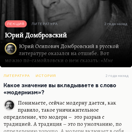
ЛЕКЦИЯ
ЛИТЕРАТУРА
2 года назад
Юрий Домбровский
Юрий Осипович Домбровский в русской
литературе оказался на отшибе. Вот
можно по-самойловски о нем сказать:
«Мне
выпало все. И при этом я выпал, как пьяный из фуры, в
походе великом»
. Я остановлюсь лишь на немногих
ЛИТЕРАТУРА
ИСТОРИЯ
2 года назад
вещах из его творческой биографии, которые
Какое значение вы вкладываете в слово
менее известны. Все знают, что гениальная
«модернизм»?
идеология «Хранитель древности» и «Факультет
ненужных вещей» принесла ему не только
Понимаете, сейчас модерну дается, как
посмертную, но и прижизненную славу.
правило, такое уничижительное
Действительно, все почти, кто в 60-е годы
определение, что модерн – это разрыв с
прочел «Хранителя», этот неправильный роман,
традицией. А традиция – это по умолчанию, по
неудобный роман, начинающийся с огромного
определению хорошо. А модерн включает в себя