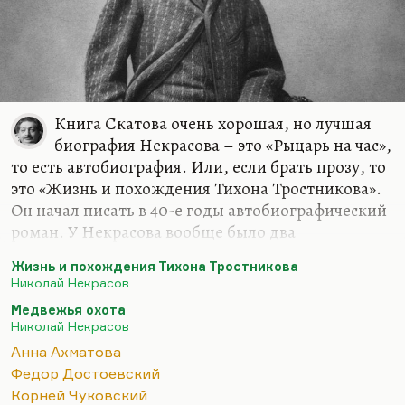
Книга Скатова очень хорошая, но лучшая
биография Некрасова – это «Рыцарь на час»,
то есть автобиография. Или, если брать прозу, то
это «Жизнь и похождения Тихона Тростникова».
Он начал писать в 40-е годы автобиографический
роман. У Некрасова вообще было два
неосуществленных великих замысла:
Жизнь и похождения Тихона Тростникова
автобиографический прозаический роман «Жизнь
Николай Некрасов
и похождения Тихона Тростникова» и
Медвежья охота
неоконченная великолепная по эскизам драма в
Николай Некрасов
стихах «Медвежья охота», где он выносит
Анна Ахматова
приговор поколению и где медвежья охота
Федор Достоевский
вырастает до такого масштабного символа.
Корней Чуковский