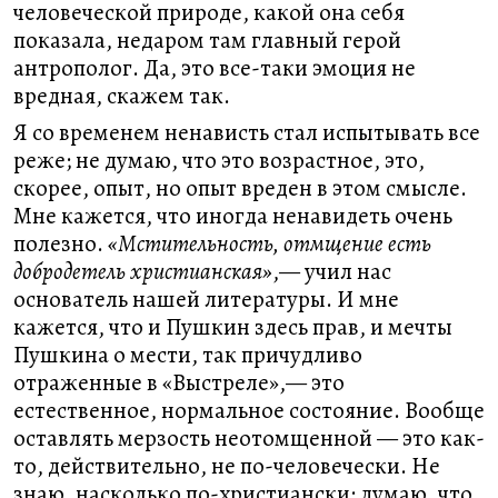
человеческой природе, какой она себя
показала, недаром там главный герой
антрополог. Да, это все-таки эмоция не
вредная, скажем так.
Я со временем ненависть стал испытывать все
реже; не думаю, что это возрастное, это,
скорее, опыт, но опыт вреден в этом смысле.
Мне кажется, что иногда ненавидеть очень
полезно.
«Мстительность, отмщение есть
добродетель христианская»
,— учил нас
основатель нашей литературы. И мне
кажется, что и Пушкин здесь прав, и мечты
Пушкина о мести, так причудливо
отраженные в «Выстреле»,— это
естественное, нормальное состояние. Вообще
оставлять мерзость неотомщенной — это как-
то, действительно, не по-человечески. Не
знаю, насколько по-христиански; думаю, что