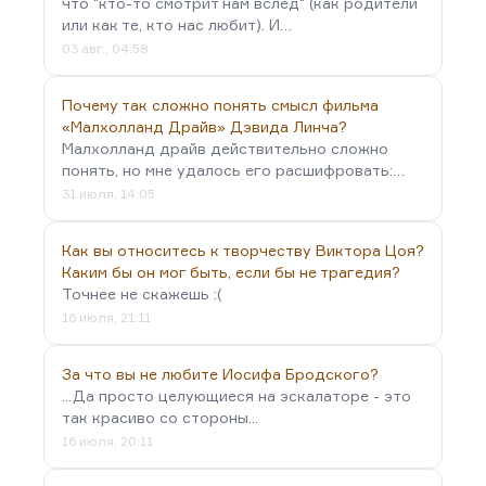
что "кто-то смотрит нам вслед" (как родители
или как те, кто нас любит). И…
03 авг., 04:58
Почему так сложно понять смысл фильма
«Малхолланд Драйв» Дэвида Линча?
Малхолланд драйв действительно сложно
понять, но мне удалось его расшифровать:…
31 июля, 14:05
Как вы относитесь к творчеству Виктора Цоя?
Каким бы он мог быть, если бы не трагедия?
Точнее не скажешь :(
16 июля, 21:11
За что вы не любите Иосифа Бродского?
...Да просто целующиеся на эскалаторе - это
так красиво со стороны...
16 июля, 20:11