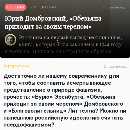
ЛЕКЦИЯ
ЛИТЕРАТУРА
2 года назад
Юрий Домбровский, «Обезьяна
приходит за своим черепом»
Эта книга на первый взгляд неожиданная,
книга, которая была закончена в 1944 году
и пропала. Нашлась она странным образом
только в 1958 году. Это роман Юрия
Домбровского «Обезьяна приходит за своим
ЛИТЕРАТУРА
2 года назад
черепом».
Достаточно ли нашему современнику для
О Домбровском вообще надо рассказывать
того, чтобы составить исчерпывающее
отдельно, потому жизнь его ― удивительный
представление о природе фашизма,
детектив. Самое удивительное, что книги его
прочесть: «Бурю» Эренбурга, «Обезьяна
продолжают обнаруживаться. Полулегендарный
приходит за своим черепом» Домбровского
роман, само существование которого было под
и «Благоволительниц» Литтелла? Можно ли
вопросом, первая его большая прозаическая
нынешнюю российскую идеологию считать
работа, роман в повестях и рассказах «Рождение
псевдофашизмом?
мыши», был опубликован только в 2010 году.