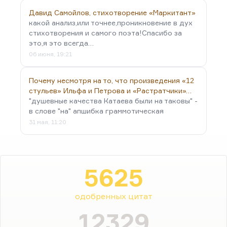
Давид Самойлов, стихотворение «Маркитант»
какой анализ,или точнее,проникновение в дух
стихотворения и самого поэта!Спасибо за
это,я это всегда…
06 июня, 19:21
Почему несмотря на то, что произведения «12
стульев» Ильфа и Петрова и «Растратчики»…
"душевные качества Катаева были на таковы" -
в слове "на" апшибка граммотическая
31 мая, 11:20
5625
одобренных цитат
12329