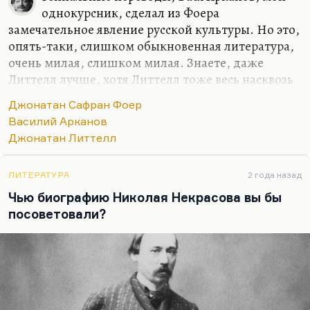
однокурсник, сделал из Фоера
замечательное явление русской культуры. Но это,
опять-таки, слишком обыкновенная литература,
очень милая, слишком милая. Знаете, даже
Литтелл лучше, хотя Литтелл тоже весь насквозь
сделан по чужим рецептам. Но Литтелл лучше,
Джонатан Сафран Фоер
хотя тоже в центре русско-еврейская тема. В
Василий Арканов
общем, одни переписывают Эренбурга по одним
Джонатан Литтелл
лекалам, другие – по другим, но те и другие
переписывают Эренбурга. Но все равно не очень,
не очень интересно.
ЛИТЕРАТУРА
2 года назад
Чью биографию Николая Некрасова вы бы
посоветовали?