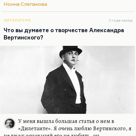
Только у Тендрякова в рассказе «Охота» она была
Нонна Слепакова
так же интерпретирована. Такая охота на своих,
потрава.
ЛИТЕРАТУРА
2 года назад
Про Некрасова мог написать только Некрасов.…
Что вы думаете о творчестве Александра
Вертинского?
У меня вышла большая статья о нем в
«Дилетанте». Я очень люблю Вертинского, я
не вижу оснований его не любить, он