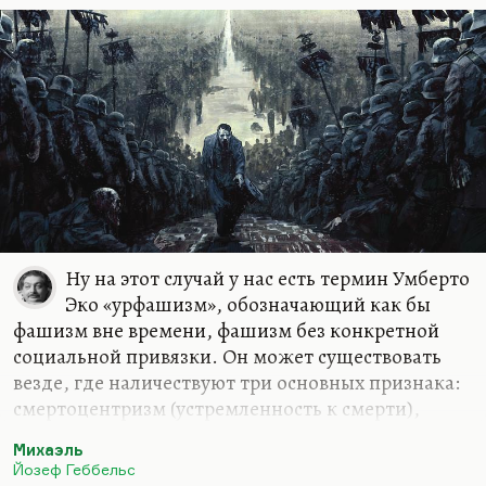
Мне самому пришлось вместе с редактором
издательства «ПРОЗАиК» из черновиков
собирать удивительно сложно построенную,
буквально…
Ну на этот случай у нас есть термин Умберто
Эко «урфашизм», обозначающий как бы
фашизм вне времени, фашизм без конкретной
социальной привязки. Он может существовать
везде, где наличествуют три основных признака:
смертоцентризм (устремленность к смерти),
эклектизм (то есть набор разнообразных
Михаэль
философских учений, сплавленных без разбора в
Йозеф Геббельс