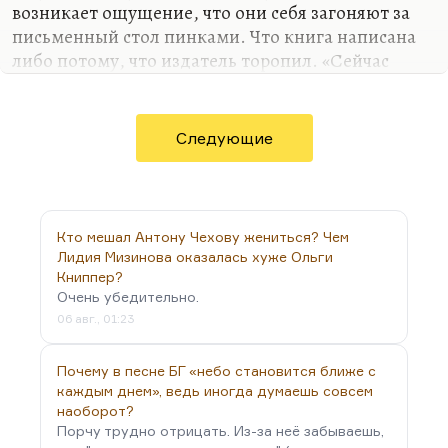
названием «Подземная клюква».
возникает ощущение, что они себя загоняют за
Но идет 1915 год, а действие происходит вообще
письменный стол пинками. Что книга написана
в 1912. Уже нет «Среды», она собирается очень
либо потому, что издатель торопил. «Сейчас
редко, многие уехали за границу, кто-то в
такая конъюнктура, тебя знают, пиши». Либо
эмиграции, кто-то…
потому, что надо как-то напоминать о себе, не
знаю. Либо потому, что вообще существует спрос
Следующие
на любую художественную литературу, и надо
чем-то заполнять журнал, как заполняли его
Некрасов с Панаевой (романом «Мертвое озеро»).
Они еще, может быть, с удовольствием писали
Кто мешал Антону Чехову жениться? Чем
«Три страны света» – там чувствуется в романе
Лидия Мизинова оказалась хуже Ольги
(это история Поленьки и Каютина) запас любви
Книппер?
молодой. А «Мертвое озеро» уже написано
Очень убедительно.
людьми,…
06 авг., 01:23
Почему в песне БГ «небо становится ближе с
каждым днем», ведь иногда думаешь совсем
наоборот?
Порчу трудно отрицать. Из-за неё забываешь,