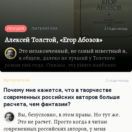
ЛЕКЦИЯ
ЛИТЕРАТУРА
2 года назад
Алексей Толстой, «Егор Абозов»
Это незаконченный, не самый известный и,
в общем, далеко не лучший у Толстого
роман 1916 года. Однако, эта книга наиболее
типична, я бы так сказал. В ней наиболее ясно и
полно отразился русский Серебряный век, каким
ЛИТЕРАТУРА
2 года назад
он был в Петербурге. В Москве, вероятно, он
Почему мне кажется, что в творчестве
имел другой вид: как-никак в Москве было
современных российских авторов больше
побольше спокойствия, рациональности,
расчета, чем фантазии?
реалистов, был знаменитый кружок Телешова и
Бунина «Среда», в котором была гораздо более
Вы, безусловно, в этом правы. Но тут же.
здоровая атмосфера, чем в кабаке «Бродячая
Это не расчет. Просто когда я читаю
собака», который выведен у Толстого под
современных российских авторов, у меня