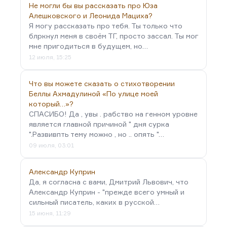
Не могли бы вы рассказать про Юза
Алешковского и Леонида Мациха?
Я могу рассказать про тебя. Ты только что
блркнул меня в своём ТГ, просто зассал. Ты мог
мне пригодиться в будущем, но…
12 июля, 15:25
Что вы можете сказать о стихотворении
Беллы Ахмадулиной «По улице моей
который…»?
СПАСИБО! Да , увы . рабство на генном уровне
является главной причиной " дня сурка
".Развивпть тему можно , но .. опять "…
09 июля, 03:01
Александр Куприн
Да, я согласна с вами, Дмитрий Львович, что
Александр Куприн - "прежде всего умный и
сильный писатель, каких в русской…
15 июня, 11:29