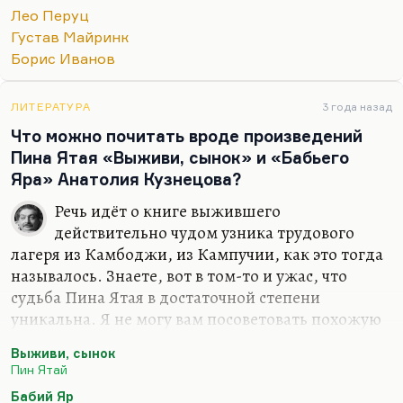
Лео Перуц
Густав Майринк
Борис Иванов
ЛИТЕРАТУРА
3 года назад
Что можно почитать вроде произведений
Пина Ятая «Выживи, сынок» и «Бабьего
Яра» Анатолия Кузнецова?
Речь идёт о книге выжившего
действительно чудом узника трудового
лагеря из Камбоджи, из Кампучии, как это тогда
называлось. Знаете, вот в том-то и ужас, что
судьба Пина Ятая в достаточной степени
уникальна. Я не могу вам посоветовать похожую
книгу. Я помню, как я в восемь лет просил мать
Выживи, сынок
принести мне что-нибудь похожее на
Пин Ятай
«Уленшпигеля», но она сказала, что ничего
Бабий Яр