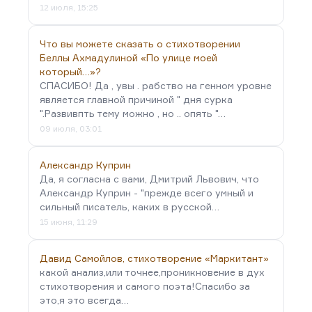
12 июля, 15:25
Что вы можете сказать о стихотворении
Беллы Ахмадулиной «По улице моей
который…»?
СПАСИБО! Да , увы . рабство на генном уровне
является главной причиной " дня сурка
".Развивпть тему можно , но .. опять "…
09 июля, 03:01
Александр Куприн
Да, я согласна с вами, Дмитрий Львович, что
Александр Куприн - "прежде всего умный и
сильный писатель, каких в русской…
15 июня, 11:29
Давид Самойлов, стихотворение «Маркитант»
какой анализ,или точнее,проникновение в дух
стихотворения и самого поэта!Спасибо за
это,я это всегда…