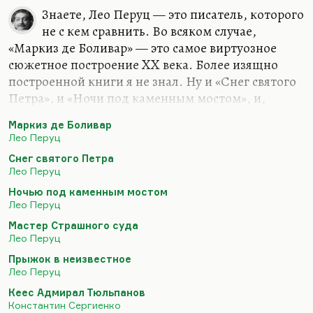
Знаете, Лео Перуц — это писатель, которого
не с кем сравнить. Во всяком случае,
«Маркиз де Боливар» — это самое виртуозное
сюжетное построение XX века. Более изящно
построенной книги я не знал. Ну и «Снег святого
Петра», и «Ночи под каменным мостом», и,
разумеется, легендарная совершенно книга
Маркиз де Боливар
«Мастер страшного суда»… Да и «Прыжок в
Лео Перуц
пустоту». Да и рассказы. У него, конечно,
Снег святого Петра
удивительный был дар, светлый. И не зря он
Лео Перуц
математик. «Маркиз де Болибар» — всё-таки я
Ночью под каменным мостом
считаю лучшей вещью. «Шведский всадник» —
Лео Перуц
тоже замечательный роман, конечно.
Мастер Страшного суда
Что касается писателей, на него похожих. Ну, вот
Лео Перуц
Майринк. А в принципе эта готика тех времён не
Прыжок в неизвестное
имеет аналогов. И Перуца, кстати, напрасно
Лео Перуц
считают…
Кеес Адмирал Тюльпанов
Константин Сергиенко