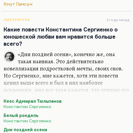
не говорю о «Плодах земли»), могли быть
Кнут Гамсун
написаны только в Дании, Швеции или
Норвегии. Правду сказать, я большой
нелюбитель Гамсуна, любимого писателя моей
ЛИТЕРАТУРА
3 года назад
бабушки. Кроме «Голода» ничего не люблю у
Какие повести Константина Сергиенко о
него. Куприн считал себя гамсунианцем, но он
юношеской любви вам нравится больше
гораздо талантливее, что там говорить. Ну и
всего?
концепция лейтенанта Глана, природного
«Дни поздней осени», конечно же, она
человека, обреченного убить возлюбленную или
такая наивная. Это действительно
себя, мне неинтересна совсем. Трудно сказать,
новеллизация подростковой мечты, своих снов.
кто может считаться…
Но Сергиенко, мне кажется, хотя эти повести
ценил выше всего и был в них наиболее
искренним, мне все-таки кажется, что лучшие его
сочинения — исторические. Не только «Кеес
Кеес Адмирал Тюльпанов
Адмирал Тюльпанов», но и «Белый рондель» —
Константин Сергиенко
замечательная повесть, с этим блоковским
Белый рондель
скальдом, колебателем мировых струн. И
Константин Сергиенко
«Ксения» — повесть о дочери Годунова — была
Дни поздней осени
довольно элегантной, интересной, такой