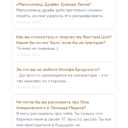
«Малхолланд Драйв» Дэвида Линча?
Малхолланд драйв действительно сложно
понять, но мне удалось его расшифровать:…
31 июля, 14:05
Как вы относитесь к творчеству Виктора Цоя?
Каким бы он мог быть, если бы не трагедия?
Точнее не скажешь :(
16 июля, 21:11
За что вы не любите Иосифа Бродского?
...Да просто целующиеся на эскалаторе - это
так красиво со стороны...
16 июля, 20:11
Не могли бы вы рассказать про Юза
Алешковского и Леонида Мациха?
Я могу рассказать про тебя. Ты только что
блркнул меня в своём ТГ, просто зассал. Ты мог
мне пригодиться в будущем, но…