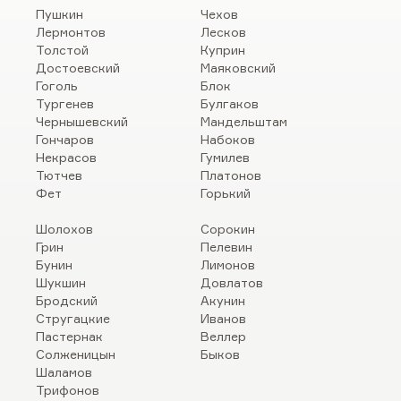
Пушкин
Чехов
Лермонтов
Лесков
Толстой
Куприн
Достоевский
Маяковский
Гоголь
Блок
Тургенев
Булгаков
Чернышевский
Мандельштам
Гончаров
Набоков
Некрасов
Гумилев
Тютчев
Платонов
Фет
Горький
Шолохов
Сорокин
Грин
Пелевин
Бунин
Лимонов
Шукшин
Довлатов
Бродский
Акунин
Стругацкие
Иванов
Пастернак
Веллер
Солженицын
Быков
Шаламов
Трифонов