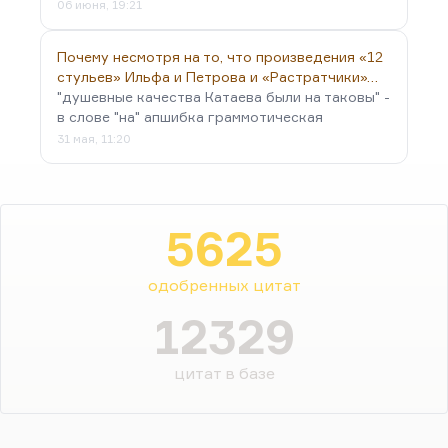
06 июня, 19:21
Почему несмотря на то, что произведения «12
стульев» Ильфа и Петрова и «Растратчики»…
"душевные качества Катаева были на таковы" -
в слове "на" апшибка граммотическая
31 мая, 11:20
5625
одобренных цитат
12329
цитат в базе