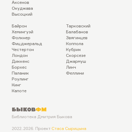
Аксенов
Окуджава
Высоцкий
Байрон
Тарковский
Хемингуэй
Балабанов
Фолкнер
Звягинцев
Фицджеральд
Коппола
Честертон
Кубрик
Лондон
Скорсезе
Диккенс
Джармуш
Борхес
Линч
Паланик
Феллини
Роулинг
Кинг
Капоте
Быков
ФМ
Библиотека Дмитрия Быкова
2022..2026. Проект
Стаса Сырицына