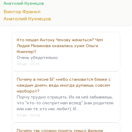
похожего на «Уленшпигеля» нет. И это
Анатолий Кузнецов
действительно так. Чудом она тогда нарыла в
Виктор Франкл
библиотеке книгу Сергиенко «Кеес Адмирал
Анатолий Кузнецов
Тюльпанов», которая написана отчасти по
мотивам «Уленшпигеля» (но такого детского,
адаптированного), но в каких-то частностях,
Кто мешал Антону Чехову жениться? Чем
страшно сказать, ему не уступает. И так я открыл
Лидия Мизинова оказалась хуже Ольги
для себя этого изумительного…
Книппер?
Очень убедительно.
06 авг., 01:23
Почему в песне БГ «небо становится ближе с
каждым днем», ведь иногда думаешь совсем
наоборот?
Порчу трудно отрицать. Из-за неё забываешь,
что "кто-то смотрит нам вслед" (как родители
или как те, кто нас любит). И…
03 авг., 04:58
Почему так сложно понять смысл фильма