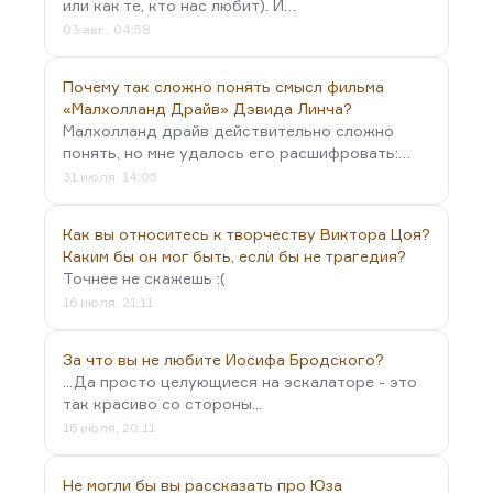
или как те, кто нас любит). И…
03 авг., 04:58
Почему так сложно понять смысл фильма
«Малхолланд Драйв» Дэвида Линча?
Малхолланд драйв действительно сложно
понять, но мне удалось его расшифровать:…
31 июля, 14:05
Как вы относитесь к творчеству Виктора Цоя?
Каким бы он мог быть, если бы не трагедия?
Точнее не скажешь :(
16 июля, 21:11
За что вы не любите Иосифа Бродского?
...Да просто целующиеся на эскалаторе - это
так красиво со стороны...
16 июля, 20:11
Не могли бы вы рассказать про Юза