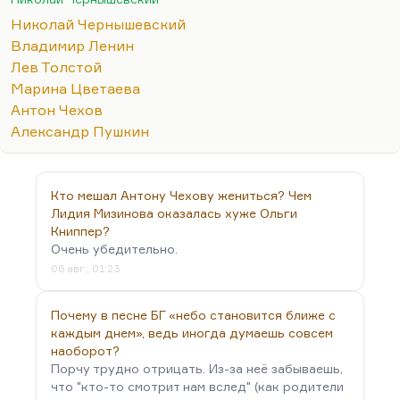
перепахал».
Николай Чернышевский
Русская семья, где чувство собственника
Владимир Ленин
преобладает над уважением к женщине, над
Лев Толстой
достоинствами ее,— да, наверное, это утопия —
Марина Цветаева
избавиться от чувства ревности. Но тем не менее,
Антон Чехов
все семьи русских модернистов (Маяковского,
Александр Пушкин
Ленина, Гиппиус-Мережковского-Философова) на
этом строились. Это была попытка разрушить
патриархальную семью и через это…
Кто мешал Антону Чехову жениться? Чем
Лидия Мизинова оказалась хуже Ольги
Книппер?
Очень убедительно.
06 авг., 01:23
Почему в песне БГ «небо становится ближе с
каждым днем», ведь иногда думаешь совсем
наоборот?
Порчу трудно отрицать. Из-за неё забываешь,
что "кто-то смотрит нам вслед" (как родители