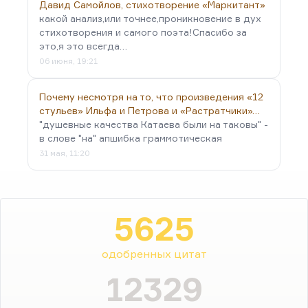
Давид Самойлов, стихотворение «Маркитант»
какой анализ,или точнее,проникновение в дух
стихотворения и самого поэта!Спасибо за
это,я это всегда…
06 июня, 19:21
Почему несмотря на то, что произведения «12
стульев» Ильфа и Петрова и «Растратчики»…
"душевные качества Катаева были на таковы" -
в слове "на" апшибка граммотическая
31 мая, 11:20
5625
одобренных цитат
12329