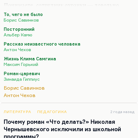
Понимаете, сотрудник охранки — довольно
плоское явление. Революционер — такой,
То, чего не было
инсарского типа или эсеровского типа — при всей
Борис Савинков
своей святости производит впечатление
Посторонний
определенной мономании, определенной
Альбер Камю
зацикленности на своих идеях и тоже некоторые
Рассказ неизвестного человека
плоскости.
Антон Чехов
Понимаете, я не помню ни одного сколько-
Жизнь Клима Самгина
Максим Горький
нибудь привлекательного революционера в
русской литературе, и реакционера тоже. Вот
Роман-царевич
Зинаида Гиппиус
провокаторы бывают интересные. Двойные
агенты бывают интересные. Тут неважно,
Борис Савинков
реально ли то существующая фигура,…
Антон Чехов
ЛИТЕРАТУРА
ПЕДАГОГИКА
2 года назад
Почему роман «Что делать?» Николая
Чернышевского исключили из школьной
программы?