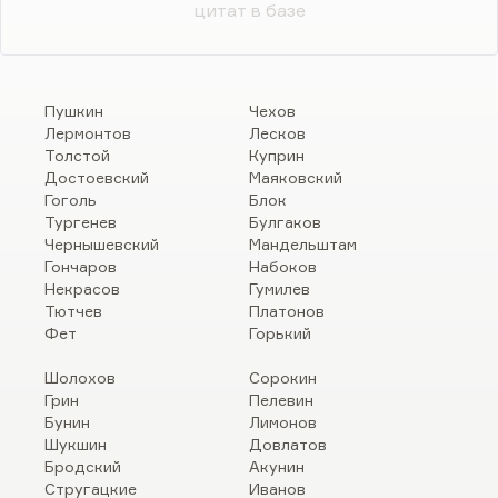
цитат в базе
Пушкин
Чехов
Лермонтов
Лесков
Толстой
Куприн
Достоевский
Маяковский
Гоголь
Блок
Тургенев
Булгаков
Чернышевский
Мандельштам
Гончаров
Набоков
Некрасов
Гумилев
Тютчев
Платонов
Фет
Горький
Шолохов
Сорокин
Грин
Пелевин
Бунин
Лимонов
Шукшин
Довлатов
Бродский
Акунин
Стругацкие
Иванов