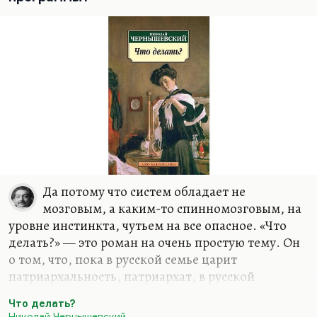
Да потому что систем обладает не
мозговым, а каким-то спинномозговым, на
уровне инстинкта, чутьем на все опасное. «Что
делать?» — это роман на очень простую тему. Он
о том, что, пока в русской семье царит
патриархальность, патриархат, в русской
политической жизни не будет свободы. Вот и все,
Что делать?
об этом роман. И он поэтому Ленина «глубоко
Николай Чернышевский