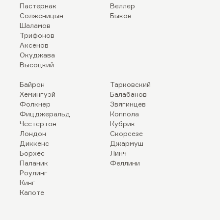
Пастернак
Веллер
Солженицын
Быков
Шаламов
Трифонов
Аксенов
Окуджава
Высоцкий
Байрон
Тарковский
Хемингуэй
Балабанов
Фолкнер
Звягинцев
Фицджеральд
Коппола
Честертон
Кубрик
Лондон
Скорсезе
Диккенс
Джармуш
Борхес
Линч
Паланик
Феллини
Роулинг
Кинг
Капоте