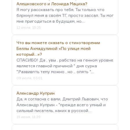
Алешковского и Леонида Мациха?
Я могу рассказать про тебя. Ты только что
блркнул меня в своём ТГ, просто зассал. Ты мог
мне пригодиться в будущем, но…
12 июля, 15:25
Что вы можете сказать о стихотворении
Беллы Ахмадулиной «По улице моей
который…»?
СПАСИБО! Да , увы . рабство на генном уровне
является главной причиной " дня сурка
".Развивпть тему можно , но .. опять "…
09 июля, 03:01
Александр Куприн
Да, я согласна с вами, Дмитрий Львович, что
Александр Куприн - "прежде всего умный и
сильный писатель, каких в русской…
15 июня, 11:29