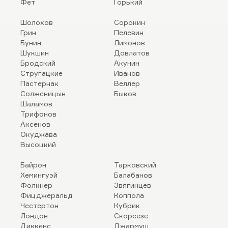
Фет
Горький
Шолохов
Сорокин
Грин
Пелевин
Бунин
Лимонов
Шукшин
Довлатов
Бродский
Акунин
Стругацкие
Иванов
Пастернак
Веллер
Солженицын
Быков
Шаламов
Трифонов
Аксенов
Окуджава
Высоцкий
Байрон
Тарковский
Хемингуэй
Балабанов
Фолкнер
Звягинцев
Фицджеральд
Коппола
Честертон
Кубрик
Лондон
Скорсезе
Диккенс
Джармуш