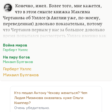
Конечно, имел. Более того, мне кажется,
что в этом смысле книжка Максима
Чертанова об Уэллсе (в Англии уже, по-моему,
переведенная) довольно показательна, потому
что Чертанов первым у нас за большое довольно
время попытался рассмотреть Уэллса именно как
социального такого мыслителя, настоящего
Война миров
философа, монстра, в каком-то смысле как
Герберт Уэллс
мастера социального прогноза. И, конечно,
На пиру богов
«Война миров» и в особенности «Машина
Михаил Булгаков
времени», в огромной степени «Человек-
Герберт Уэллс
невидимка» — это прежде всего социальные
Михаил Булгаков
диагнозы и только потом уже фантастические
опусы.
Мне кажется, что Уэллс — одна из крупнейших
Кто мешал Антону Чехову жениться? Чем
фигур среди наследников Диккенса, среди
Лидия Мизинова оказалась хуже Ольги
Честертона, Моэма, Уайльда, Киплинга.
Книппер?
Очень убедительно.
Рассматривать…