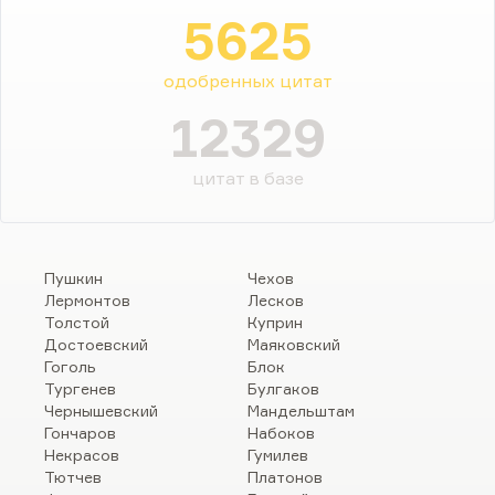
5625
одобренных цитат
12329
цитат в базе
Пушкин
Чехов
Лермонтов
Лесков
Толстой
Куприн
Достоевский
Маяковский
Гоголь
Блок
Тургенев
Булгаков
Чернышевский
Мандельштам
Гончаров
Набоков
Некрасов
Гумилев
Тютчев
Платонов