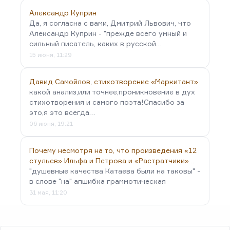
Александр Куприн
Да, я согласна с вами, Дмитрий Львович, что
Александр Куприн - "прежде всего умный и
сильный писатель, каких в русской…
15 июня, 11:29
Давид Самойлов, стихотворение «Маркитант»
какой анализ,или точнее,проникновение в дух
стихотворения и самого поэта!Спасибо за
это,я это всегда…
06 июня, 19:21
Почему несмотря на то, что произведения «12
стульев» Ильфа и Петрова и «Растратчики»…
"душевные качества Катаева были на таковы" -
в слове "на" апшибка граммотическая
31 мая, 11:20