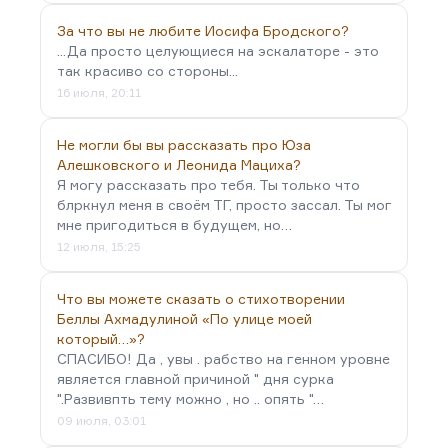
За что вы не любите Иосифа Бродского?
...Да просто целующиеся на эскалаторе - это
так красиво со стороны...
16 июля, 20:11
Не могли бы вы рассказать про Юза
Алешковского и Леонида Мациха?
Я могу рассказать про тебя. Ты только что
блркнул меня в своём ТГ, просто зассал. Ты мог
мне пригодиться в будущем, но…
12 июля, 15:25
Что вы можете сказать о стихотворении
Беллы Ахмадулиной «По улице моей
который…»?
СПАСИБО! Да , увы . рабство на генном уровне
является главной причиной " дня сурка
".Развивпть тему можно , но .. опять "…
09 июля, 03:01