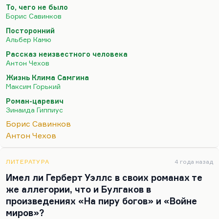
плоское явление. Революционер — такой,
То, чего не было
инсарского типа или эсеровского типа — при всей
Борис Савинков
своей святости производит впечатление
Посторонний
определенной мономании, определенной
Альбер Камю
зацикленности на своих идеях и тоже некоторые
Рассказ неизвестного человека
плоскости.
Антон Чехов
Понимаете, я не помню ни одного сколько-
Жизнь Клима Самгина
Максим Горький
нибудь привлекательного революционера в
русской литературе, и реакционера тоже. Вот
Роман-царевич
Зинаида Гиппиус
провокаторы бывают интересные. Двойные
агенты бывают интересные. Тут неважно,
Борис Савинков
реально ли то существующая фигура,…
Антон Чехов
ЛИТЕРАТУРА
4 года назад
Имел ли Герберт Уэллс в своих романах те
же аллегории, что и Булгаков в
произведениях «На пиру богов» и «Войне
миров»?