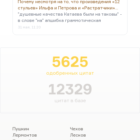
Почему несмотря на то, что произведения «12
стульев» Ильфа и Петрова и «Растратчики»…
"душевные качества Катаева были на таковы" -
в слове "на" апшибка граммотическая
31 мая, 11:20
5625
одобренных цитат
12329
цитат в базе
Пушкин
Чехов
Лермонтов
Лесков