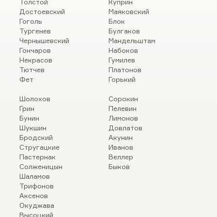
Толстой
Куприн
Достоевский
Маяковский
Гоголь
Блок
Тургенев
Булгаков
Чернышевский
Мандельштам
Гончаров
Набоков
Некрасов
Гумилев
Тютчев
Платонов
Фет
Горький
Шолохов
Сорокин
Грин
Пелевин
Бунин
Лимонов
Шукшин
Довлатов
Бродский
Акунин
Стругацкие
Иванов
Пастернак
Веллер
Солженицын
Быков
Шаламов
Трифонов
Аксенов
Окуджава
Высоцкий