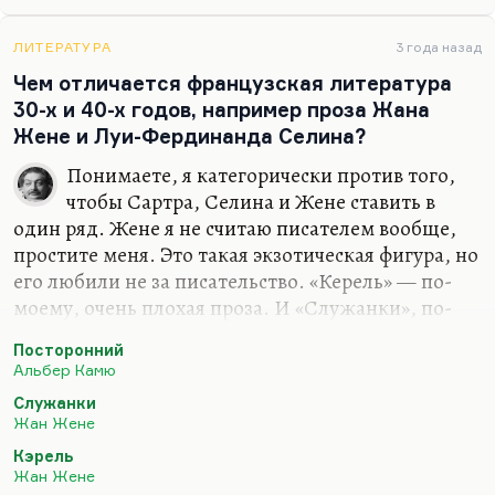
красный поп»
,— и так далее, о палаче.
Но конечно, мы не за это любим Вийона. Вийон
ЛИТЕРАТУРА
3 года назад
— это проблема тоже гамлетовская, это человек
Чем отличается французская литература
Возрождения, ввергнутый в тюрьму, это человек
30-х и 40-х годов, например проза Жана
образованный и просвещенный, школяр
Жене и Луи-Фердинанда Селина?
Сорбонны, вынужденный воровать, спасаться
бегством по этой осенней холодной свищущей
Понимаете, я категорически против того,
ветрами Франции. Я говорю о Вийоне по
чтобы Сартра, Селина и Жене ставить в
лучшему, на мой взгляд, переложению его
один ряд. Жене я не считаю писателем вообще,
текстов и…
простите меня. Это такая экзотическая фигура, но
его любили не за писательство. «Керель» — по-
моему, очень плохая проза. И «Служанки», по-
моему, плохая пьеса. Простите меня, я этого всего
Посторонний
не люблю.
Альбер Камю
Что касается Селина и Сартра, то вот это к
Служанки
вопросу о послевоенной Европе или межвоенной
Жан Жене
Европе. Здесь, конечно, вы пропустили Камю.
Кэрель
Камю — самый типичный автор этой эпохи,
Жан Жене