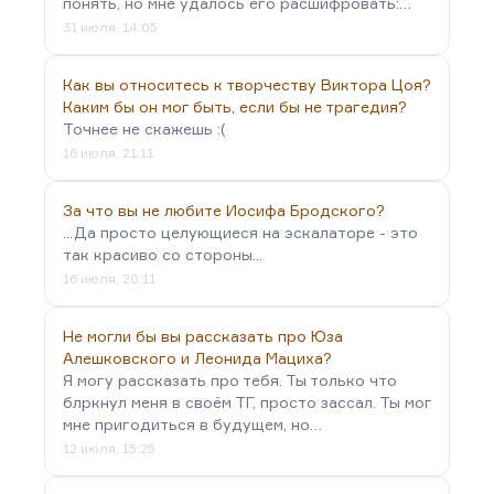
понять, но мне удалось его расшифровать:…
31 июля, 14:05
Как вы относитесь к творчеству Виктора Цоя?
Каким бы он мог быть, если бы не трагедия?
Точнее не скажешь :(
16 июля, 21:11
За что вы не любите Иосифа Бродского?
...Да просто целующиеся на эскалаторе - это
так красиво со стороны...
16 июля, 20:11
Не могли бы вы рассказать про Юза
Алешковского и Леонида Мациха?
Я могу рассказать про тебя. Ты только что
блркнул меня в своём ТГ, просто зассал. Ты мог
мне пригодиться в будущем, но…
12 июля, 15:25