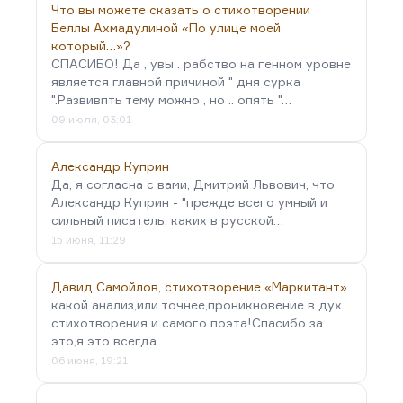
Что вы можете сказать о стихотворении
Беллы Ахмадулиной «По улице моей
который…»?
СПАСИБО! Да , увы . рабство на генном уровне
является главной причиной " дня сурка
".Развивпть тему можно , но .. опять "…
09 июля, 03:01
Александр Куприн
Да, я согласна с вами, Дмитрий Львович, что
Александр Куприн - "прежде всего умный и
сильный писатель, каких в русской…
15 июня, 11:29
Давид Самойлов, стихотворение «Маркитант»
какой анализ,или точнее,проникновение в дух
стихотворения и самого поэта!Спасибо за
это,я это всегда…
06 июня, 19:21