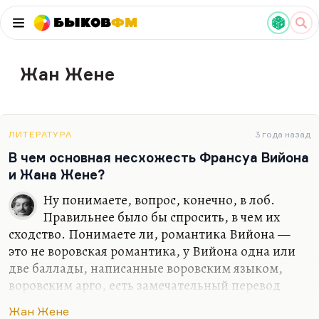
Быков
ФМ
Жан Жене
ЛИТЕРАТУРА
3 года назад
В чем основная несхожесть Франсуа Вийона
и Жана Жене?
Ну понимаете, вопрос, конечно, в лоб.
Правильнее было бы спросить, в чем их
сходство. Понимаете ли, романтика Вийона —
это не воровская романтика, у Вийона одна или
две баллады, написанные воровским языком,
воровским арго, есть замечательный перевод
Ряшенцева
«Марьяжный важный поп, марьяжный
Жан Жене