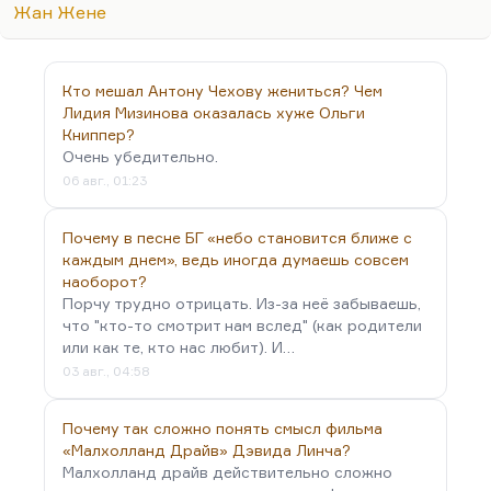
повествующий, с одной стороны, о
Жан Жене
расчеловечивании; а с другой, вот,
«Посторонний» — это исповедь человека
модерна, который не умеет испытывать
Кто мешал Антону Чехову жениться? Чем
предписанные чувства, который все время сам
Лидия Мизинова оказалась хуже Ольги
себе…
Книппер?
Очень убедительно.
06 авг., 01:23
Почему в песне БГ «небо становится ближе с
каждым днем», ведь иногда думаешь совсем
наоборот?
Порчу трудно отрицать. Из-за неё забываешь,
что "кто-то смотрит нам вслед" (как родители
или как те, кто нас любит). И…
03 авг., 04:58
Почему так сложно понять смысл фильма
«Малхолланд Драйв» Дэвида Линча?
Малхолланд драйв действительно сложно