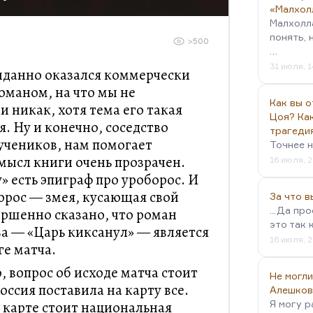
«Малхол
Малхолл
понять, 
>500
…
31 июля, 1
иданно оказался коммерчески
маном, на что мы не
Как вы о
и никак, хотя тема его такая
Цоя? Как
. Ну и конечно, соседство
трагеди
 учеников, нам помогает
Точнее н
Смысл книги очень прозрачен.
16 июля, 2
у» есть эпиграф про уроборос. И
борос — змея, кусающая свой
За что 
...Да пр
ершенно сказано, что роман
это так 
за — «Царь киксанул» — является
16 июля, 2
ге матча.
, вопрос об исходе матча стоит
Не могли
оссия поставила на карту все.
Алешков
а карте стоит национальная
Я могу р