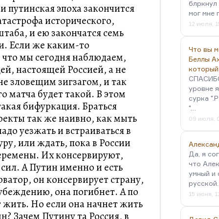
блркнул 
ли путинская эпоха закончится
мог мне 
атастрофа исторического,
12 июля, 1
аба, и ею закончатся семь
и. Если же каким-то
Что вы 
 что мы сегодня наблюдаем,
Беллы А
ей, настоящей Россией, а не
который
СПАСИБО!
е зловещим зигзагом, и так
уровне я
го матча будет такой. В этом
сурка ".
такая бифуркация. Браться
"…
оекты так же наивно, как мыть
09 июля, 
адо уезжать и встраиваться в
ру, или ждать, пока в России
Алексан
еремены. Их консервируют,
Да, я со
что Алек
сил. А Путин именно и есть
умный и 
ватор, он консервирует страну,
русской
 убеждению, она погибнет. А по
15 июня, 1
 жить. Но если она начнет жить
н? Зачем Путину та Россия, в