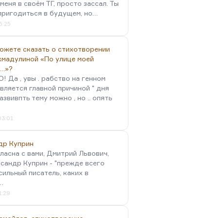
меня в своём ТГ, просто зассал. Ты
пригодиться в будущем, но…
5:25
можете сказать о стихотворении
хмадулиной «По улице моей
…»?
 Да , увы . рабство на генном
вляется главной причиной " дня
Развивпть тему можно , но .. опять
03:01
др Куприн
гласна с вами, Дмитрий Львович,
сандр Куприн - "прежде всего
сильный писатель, каких в
…
1:29