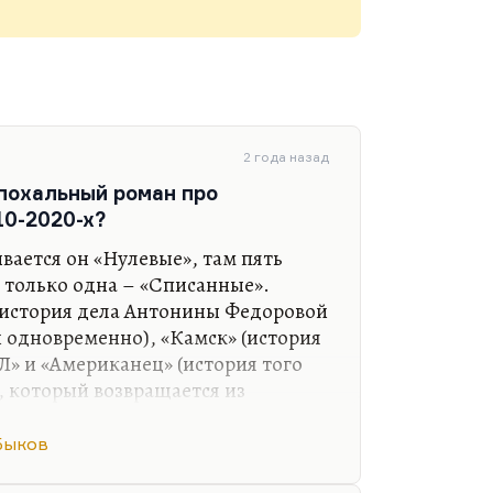
2 года назад
эпохальный роман про
0-2020-х?
ывается он «Нулевые», там пять
 только одна – «Списанные».
(история дела Антонины Федоровой
 одновременно), «Камск» (история
Л» и «Американец» (история того
, который возвращается из
цать лет нам происходит действие.
олее того, я не уверен, что его надо
Быков