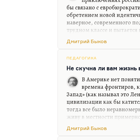
бы связано с евробюрократи
обретением новой идентичн
наверное, современного по
трудном классе и пытается в
место. И я, наверное, сня
Дмитрий Быков
не вижу, к сожалению, люб
России в современном кино
занимает история гендерно
ПЕДАГОГИКА
моему, совсем неинтересна
Не скучна ли вам жизнь
совместить, условно говоря
В Америке нет поняти
«Интиме», например: возмо
времена фронтиров, к
Запад» (как называл это Лен
цивилизации как бы катитс
тогда все было неравномерн
живу в местности примерно
минуты, я оказываюсь в аб
Дмитрий Быков
центре города. Соответств
нет потому, что я ведь все