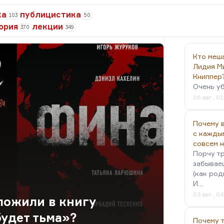
ка
публицистика
103
50
ория
лекции
370
349
Кто меш
Лидия М
Книппер
Очень у
06 авг., 01
Почему в
с кажды
совсем 
Порчу тр
забываеш
(как род
И…
03 авг., 0
ложили в книгу
будет тьма»?
Почему 