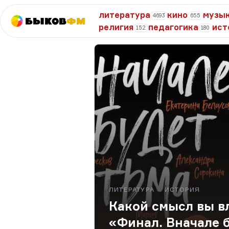
литература
кино
музы
4693
655
Быков
ФМ
религия
педагогика
ист
152
180
ЛИТЕРАТУРА
ИСТОРИЯ
Какой смысл вы в
«Финал. Вначале 