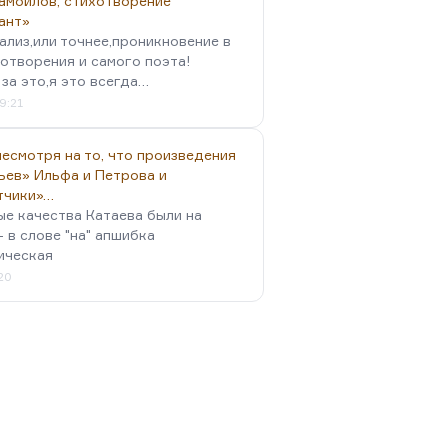
амойлов, стихотворение
ант»
ализ,или точнее,проникновение в
отворения и самого поэта!
за это,я это всегда…
9:21
есмотря на то, что произведения
ьев» Ильфа и Петрова и
тчики»…
ые качества Катаева были на
- в слове "на" апшибка
ическая
:20