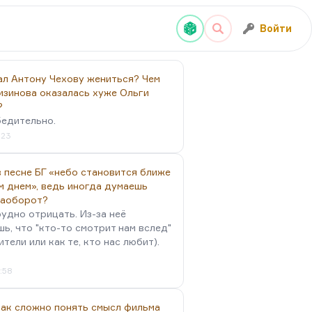
Войти
ал Антону Чехову жениться? Чем
изинова оказалась хуже Ольги
?
бедительно.
:23
 песне БГ «небо становится ближе
м днем», ведь иногда думаешь
наоборот?
удно отрицать. Из-за неё
ь, что "кто-то смотрит нам вслед"
ители или как те, кто нас любит).
4:58
так сложно понять смысл фильма