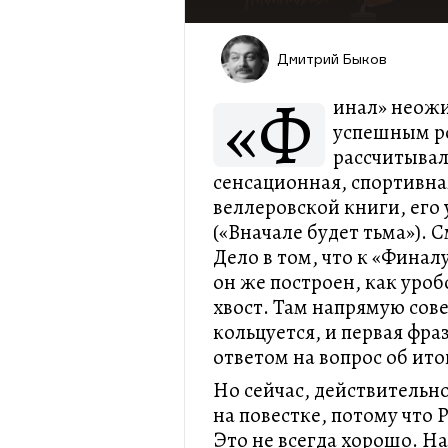
Дмитрий Быков
«Ф
инал» неож
успешным ро
рассчитывал
сенсационная, спортивная
веллеровской книги, его
(«Вначале будет тьма»). 
Дело в том, что к «Финал
он же построен, как уро
хвост. Там напрямую сов
кольцуется, и первая фра
ответом на вопрос об ито
Но сейчас, действительно
на повестке, потому что Р
Это не всегда хорошо. Н