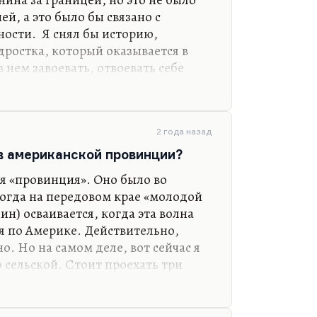
ей, а это было бы связано с
ости. Я снял бы историю,
дростка, который оказывается в
 нем завоевать, отвоевать себе
л бы хорошую любовную историю… Я
овных историй в современной
. Понимаете, всех ведь обычно
й идентичности, которая, по-
2 года назад
. Людей занимает проблема как
 в американской провинции?
, секс и отношения. Как в
я «провинция». Оно было во
жен ли секс без…
огда на передовом крае «молодой
ин) осваивается, когда эта волна
я по Америке. Действительно,
о. Но на самом деле, вот сейчас я
 сельской. Стоит проехать три
солютно городском месте, почти
енно, ощущения провинции у меня
гда жил, очень много времени