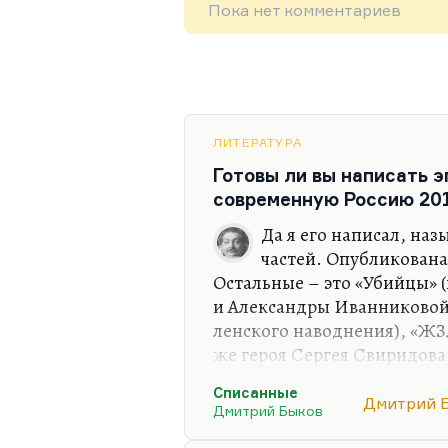
Пока нет комментариев
ЛИТЕРАТУРА
Готовы ли вы написать 
современную Россию 201
Да я его написал, наз
частей. Опубликована
Остальные – это «Убийцы» 
и Александры Иванниковой
ленского наводнения), «ЖЗ
же героя Сергея Свиридова
эмиграции). Десять-пятнад
Списанные
Но я не хочу его печатать; б
Дмитрий 
Дмитрий Быков
печатать.