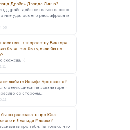
ланд Драйв» Дэвида Линча?
анд драйв действительно сложно
но мне удалось его расшифровать:
4:05
тноситесь к творчеству Виктора
им бы он мог быть, если бы не
я?
е скажешь :(
1:11
вы не любите Иосифа Бродского?
осто целующиеся на эскалаторе -
красиво со стороны...
0:11
 бы вы рассказать про Юза
ского и Леонида Мациха?
ассказать про тебя. Ты только что