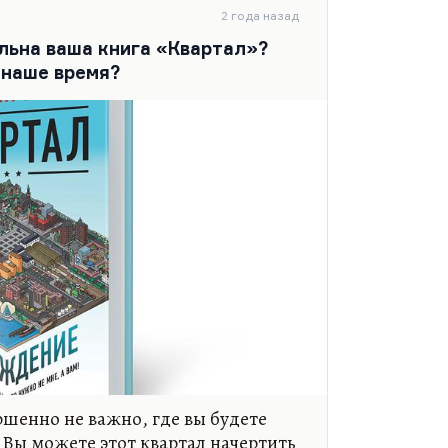
е своей. Или в «Березках»,
2 года назад
еня ровно такой же пейзаж здесь,
льна ваша книга «Квартал»?
о проблема в том, что до Чепелева
 наше время?
 пробках. А…
ршенно не важно, где вы будете
 Вы можете этот квартал начертить