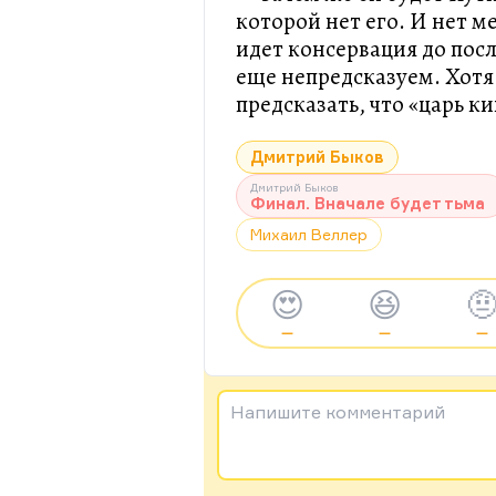
которой нет его. И нет м
идет консервация до посл
еще непредсказуем. Хотя
предсказать, что «царь к
Дмитрий Быков
Дмитрий Быков
Финал. Вначале будет тьма
Михаил Веллер
😍
😆

—
—
—
Напишите комментарий