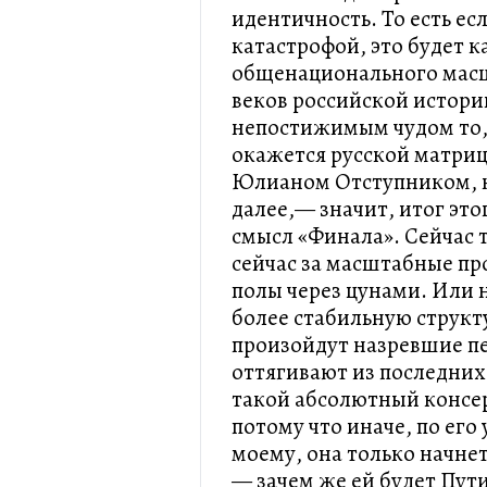
идентичность. То есть ес
катастрофой, это будет к
общенационального масшт
веков российской истори
непостижимым чудом то,
окажется русской матриц
Юлианом Отступником, н
далее,— значит, итог это
смысл «Финала». Сейчас 
сейчас за масштабные пр
полы через цунами. Или н
более стабильную структу
произойдут назревшие п
оттягивают из последних 
такой абсолютный консер
потому что иначе, по его
моему, она только начнет
— зачем же ей будет Пути