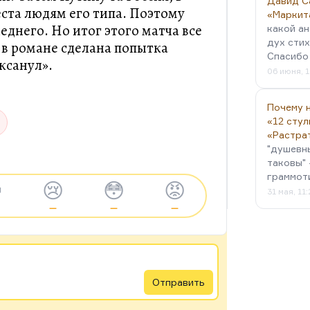
Давид С
еста людям его типа. Поэтому
«Маркит
еднего. Но итог этого матча все
какой ан
дух стих
 в романе сделана попытка
Спасибо 
иксанул».
06 июня, 1
Почему н
«12 стул
«Растра
"душевн
таковы" 
граммот

😢
😳
😡
31 мая, 11
—
—
—
Отправить