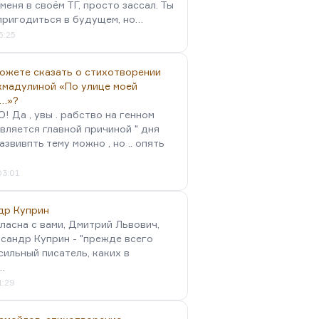
меня в своём ТГ, просто зассал. Ты
пригодиться в будущем, но…
5:25
можете сказать о стихотворении
хмадулиной «По улице моей
…»?
 Да , увы . рабство на генном
вляется главной причиной " дня
Развивпть тему можно , но .. опять
03:01
др Куприн
гласна с вами, Дмитрий Львович,
сандр Куприн - "прежде всего
сильный писатель, каких в
…
1:29