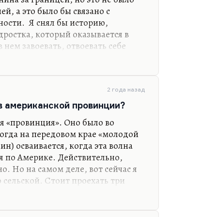
ей, а это было бы связано с
ости. Я снял бы историю,
дростка, который оказывается в
 нем завоевать, отвоевать себе
л бы хорошую любовную историю… Я
овных историй в современной
. Понимаете, всех ведь обычно
й идентичности, которая, по-
2 года назад
. Людей занимает проблема как
 в американской провинции?
, секс и отношения. Как в
я «провинция». Оно было во
жен ли секс без…
огда на передовом крае «молодой
ин) осваивается, когда эта волна
я по Америке. Действительно,
о. Но на самом деле, вот сейчас я
 сельской. Стоит проехать три
солютно городском месте, почти
енно, ощущения провинции у меня
гда жил, очень много времени