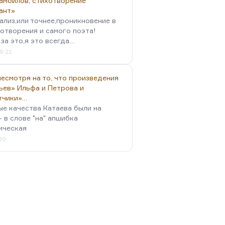
амойлов, стихотворение
ант»
ализ,или точнее,проникновение в
отворения и самого поэта!
за это,я это всегда…
9:21
есмотря на то, что произведения
ьев» Ильфа и Петрова и
тчики»…
ые качества Катаева были на
- в слове "на" апшибка
ическая
:20