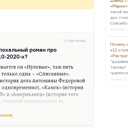
Давид С
«Маркит
какой ан
дух стих
Спасибо 
06 июня, 1
2 года назад
Почему н
эпохальный роман про
«12 стул
«Растра
0-2020-х?
"душевн
ывается он «Нулевые», там пять
таковы" 
 только одна – «Списанные».
граммот
(история дела Антонины Федоровой
31 мая, 11
 одновременно), «Камск» (история
Л» и «Американец» (история того
, который возвращается из
цать лет нам происходит действие.
олее того, я не уверен, что его надо
Быков