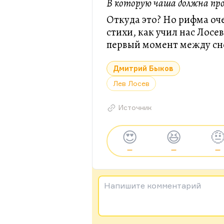
В которую чаша должна про
Откуда это? Но рифма оч
стихи, как учил нас Лосе
первый момент между сн
Дмитрий Быков
Лев Лосев
Источник
😍
😆

—
—
—
Напишите комментарий