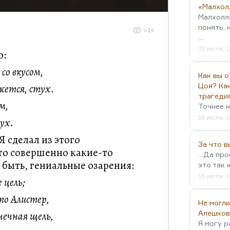
«Малхол
Малхолл
понять, 
>1т
…
31 июля, 1
о:
со вкусом,
Как вы о
Цоя? Как
ажется, стух.
трагеди
м,
Точнее н
16 июля, 2
ух.
Я сделал из этого
За что 
то совершенно какие-то
...Да пр
 быть, гениальные озарения:
это так 
16 июля, 2
 цель;
то Алистер,
Не могли
Алешков
нечная щель,
Я могу р