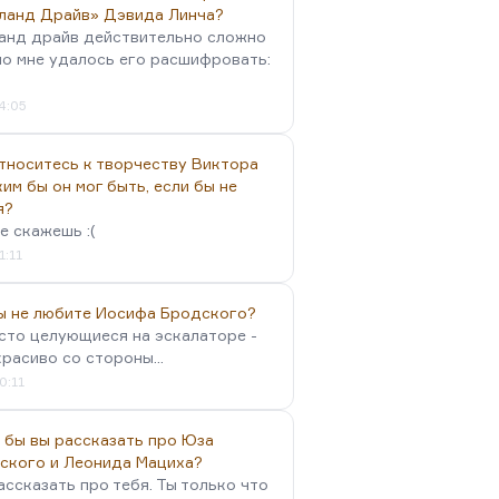
ланд Драйв» Дэвида Линча?
анд драйв действительно сложно
но мне удалось его расшифровать:
4:05
тноситесь к творчеству Виктора
им бы он мог быть, если бы не
я?
е скажешь :(
1:11
вы не любите Иосифа Бродского?
осто целующиеся на эскалаторе -
красиво со стороны...
0:11
 бы вы рассказать про Юза
ского и Леонида Мациха?
ассказать про тебя. Ты только что