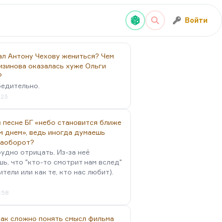
Войти
ал Антону Чехову жениться? Чем
изинова оказалась хуже Ольги
?
бедительно.
:23
 песне БГ «небо становится ближе
м днем», ведь иногда думаешь
наоборот?
удно отрицать. Из-за неё
ь, что "кто-то смотрит нам вслед"
ители или как те, кто нас любит).
4:58
так сложно понять смысл фильма