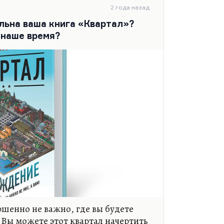
е своей. Или в «Березках»,
2 года назад
еня ровно такой же пейзаж здесь,
льна ваша книга «Квартал»?
о проблема в том, что до Чепелева
 наше время?
 пробках. А…
ршенно не важно, где вы будете
 Вы можете этот квартал начертить