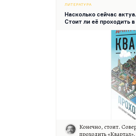
проводил в Чепелеве, на дач
ЛИТЕРАТУРА
любимом пансионате. И у м
Насколько сейчас актуа
ровно с теми же грибами. Н
Стоит ли её проходить в
час ехать, а иногда и два, в
Конечно, стоит. Сове
проходить «Квартал».