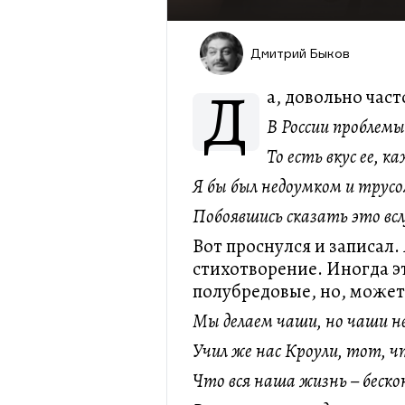
Дмитрий Быков
Д
а, довольно част
В России проблемы 
То есть вкус ее, к
Я бы был недоумком и трусо
Побоявшись сказать это всл
Вот проснулся и записал. 
стихотворение. Иногда э
полубредовые, но, может
Мы делаем чаши, но чаши не
Учил же нас Кроули, тот, ч
Что вся наша жизнь – беско