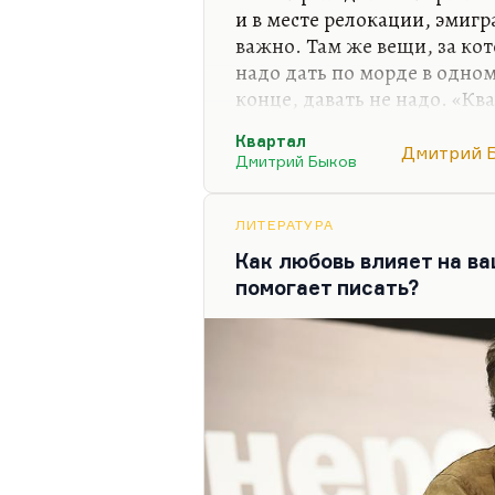
и в месте релокации, эмигр
важно. Там же вещи, за кот
надо дать по морде в одном
конце, давать не надо. «Кв
единственной целью – вырв
Квартал
Дмитрий 
Я совершенно не скрываю: я
Дмитрий Быков
построены все эти упражне
ложных связей, из цепочек 
ЛИТЕРАТУРА
квазиважных дел. «Квартал
Как любовь влияет на в
в тотальный разрыв. Приче
помогает писать?
женой, с…