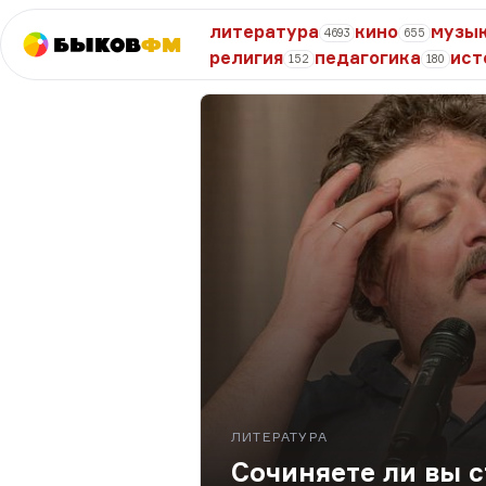
литература
кино
музы
4693
655
Быков
ФМ
религия
педагогика
ист
152
180
ЛИТЕРАТУРА
Сочиняете ли вы с