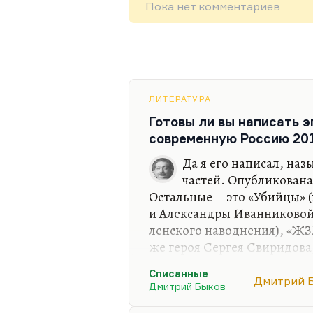
Пока нет комментариев
ЛИТЕРАТУРА
Готовы ли вы написать 
современную Россию 201
Да я его написал, наз
частей. Опубликована
Остальные – это «Убийцы» 
и Александры Иванниковой
ленского наводнения), «ЖЗ
же героя Сергея Свиридова
эмиграции). Десять-пятнад
Списанные
Но я не хочу его печатать; б
Дмитрий 
Дмитрий Быков
печатать.