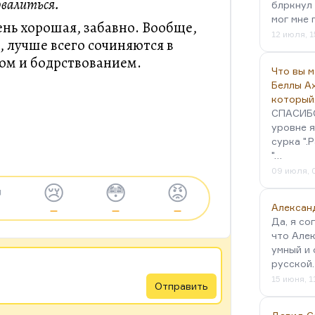
валиться.
блркнул 
мог мне 
ень хорошая, забавно. Вообще,
12 июля, 1
в, лучше всего сочиняются в
ом и бодрствованием.
Что вы 
Беллы А
который
СПАСИБО!
уровне я
сурка ".
"…
09 июля, 

😢
😳
😡
Алексан
—
—
—
Да, я со
что Алек
умный и 
русской
15 июня, 1
Отправить