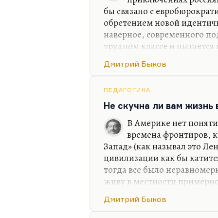
бы связано с евробюрократи
обретением новой идентичн
наверное, современного по
трудном классе и пытается в
место. И я, наверное, сня
Дмитрий Быков
не вижу, к сожалению, люб
России в современном кино
занимает история гендерно
ПЕДАГОГИКА
моему, совсем неинтересна
Не скучна ли вам жизнь
совместить, условно говоря
В Америке нет поняти
«Интиме», например: возмо
времена фронтиров, к
Запад» (как называл это Лен
цивилизации как бы катитс
тогда все было неравномерн
живу в местности примерно
минуты, я оказываюсь в аб
Дмитрий Быков
центре города. Соответств
нет потому, что я ведь все