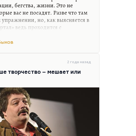
ации, бегства, жизни. Это не
орые вас не посадят. Разве что там
 упражнении, но, как выясняется в
артал» ведь проходится с
аться из привычных связей.
Быков
 могу сказать, по какому принципу
ния. Надо вырвать себя из паутины
ложных долгов, из обязательств, из
2 года назад
» превращает вашу жизнь на время
аше творчество – мешает или
м «Квартал» можно проходить с