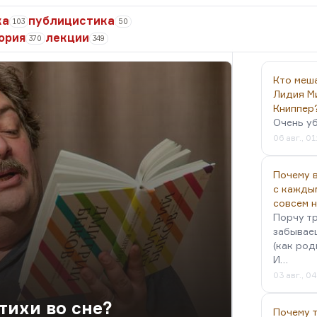
ка
публицистика
103
50
ория
лекции
370
349
Кто меш
Лидия М
Книппер
Очень у
06 авг., 01
Почему в
с кажды
совсем 
Порчу тр
забываеш
(как род
И…
03 авг., 0
тихи во сне?
Почему 