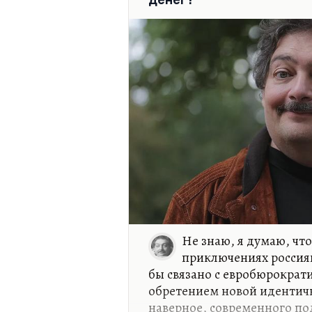
время эпических романов з
Не знаю, я думаю, что
приключениях россиян
бы связано с евробюрократи
обретением новой идентичн
наверное, современного по