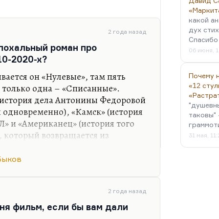
Давид С
«Маркит
какой ан
дух стих
2 года назад
Спасибо 
эпохальный роман про
06 июня, 1
0-2020-х?
ывается он «Нулевые», там пять
Почему н
«12 стул
 только одна – «Списанные».
«Растра
(история дела Антонины Федоровой
"душевн
 одновременно), «Камск» (история
таковы" 
Л» и «Американец» (история того
граммот
, который возвращается из
31 мая, 11
цать лет нам происходит действие.
олее того, я не уверен, что его надо
Быков
сать эпохальный роман хорошо,
2 года назад
 на дворе. Сегодня это не тот
ня фильм, если бы вам дали
упать. Мне вообще кажется, что