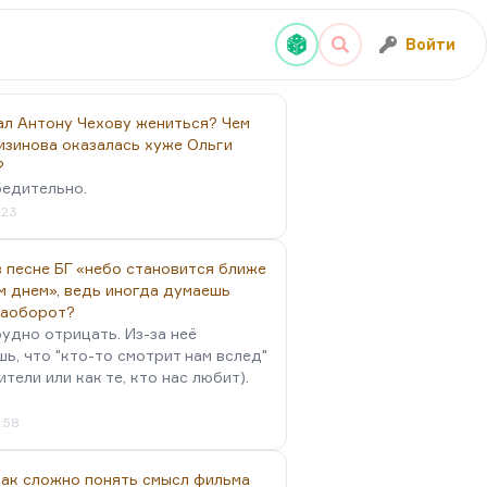
Войти
ал Антону Чехову жениться? Чем
изинова оказалась хуже Ольги
?
бедительно.
:23
 песне БГ «небо становится ближе
м днем», ведь иногда думаешь
наоборот?
удно отрицать. Из-за неё
ь, что "кто-то смотрит нам вслед"
ители или как те, кто нас любит).
4:58
так сложно понять смысл фильма