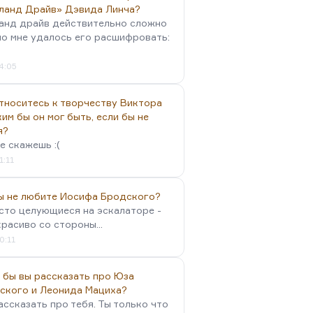
ланд Драйв» Дэвида Линча?
анд драйв действительно сложно
но мне удалось его расшифровать:
4:05
тноситесь к творчеству Виктора
им бы он мог быть, если бы не
я?
е скажешь :(
1:11
вы не любите Иосифа Бродского?
осто целующиеся на эскалаторе -
красиво со стороны...
0:11
 бы вы рассказать про Юза
ского и Леонида Мациха?
ассказать про тебя. Ты только что