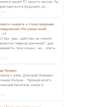
меня в своём ТГ, просто зассал. Ты
пригодиться в будущем, но…
5:25
можете сказать о стихотворении
хмадулиной «По улице моей
…»?
 Да , увы . рабство на генном
вляется главной причиной " дня
Развивпть тему можно , но .. опять
03:01
др Куприн
гласна с вами, Дмитрий Львович,
сандр Куприн - "прежде всего
сильный писатель, каких в
…
1:29