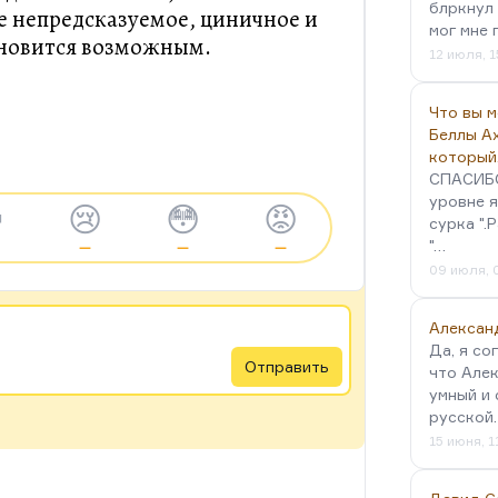
блркнул 
ое непредсказуемое, циничное и
мог мне 
ановится возможным.
12 июля, 1
Что вы 
Беллы А
который
СПАСИБО!
уровне я

😢
😳
😡
сурка ".
"…
—
—
—
09 июля, 
Алексан
Да, я со
Отправить
что Алек
умный и 
русской
15 июня, 1