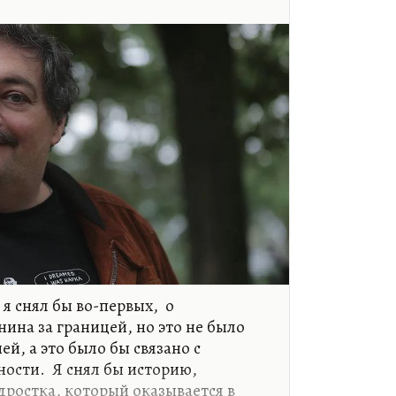
акончилось. Сегодня надо писать…
 я снял бы во-первых, о
ина за границей, но это не было
ей, а это было бы связано с
ости. Я снял бы историю,
дростка, который оказывается в