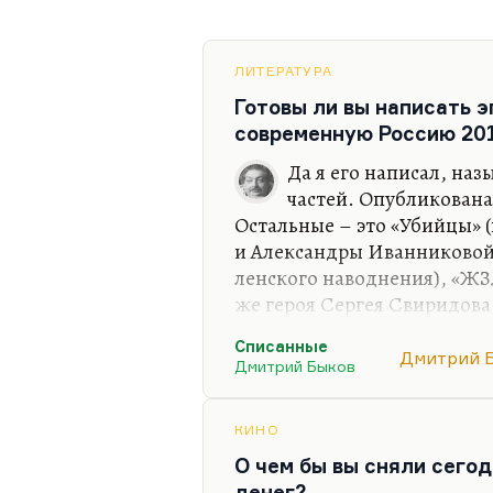
ЛИТЕРАТУРА
Готовы ли вы написать 
современную Россию 201
Да я его написал, наз
частей. Опубликована
Остальные – это «Убийцы» 
и Александры Иванниковой
ленского наводнения), «ЖЗ
же героя Сергея Свиридова
эмиграции). Десять-пятнад
Списанные
Но я не хочу его печатать; б
Дмитрий 
Дмитрий Быков
печатать.
Понимаете, в чем дело? Пи
КИНО
когда есть эпохальное время
О чем бы вы сняли сегод
жанр, в котором надо выст
денег?