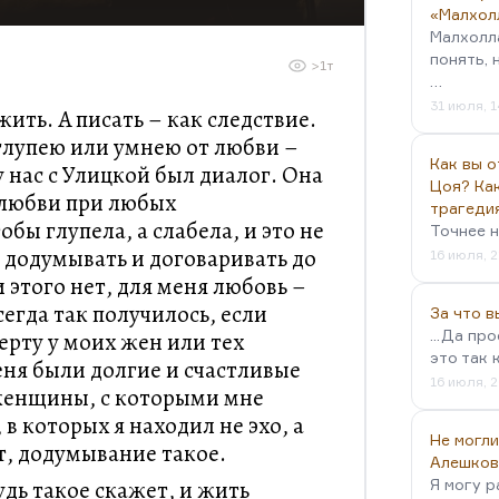
«Малхол
Малхолл
понять, 
>1т
…
31 июля, 1
жить. А писать – как следствие.
 глупею или умнею от любви –
Как вы о
у нас с Улицкой был диалог. Она
Цоя? Как
т любви при любых
трагеди
обы глупела, а слабела, и это не
Точнее н
 додумывать и договаривать до
16 июля, 2
и этого нет, для меня любовь –
егда так получилось, если
За что 
...Да пр
ерту у моих жен или тех
это так 
ня были долгие и счастливые
16 июля, 2
женщины, с которыми мне
 в которых я находил не эхо, а
Не могли
, додумывание такое.
Алешков
дь такое скажет, и жить
Я могу р