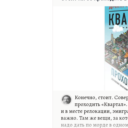
час ехать, а иногда и два, в
Конечно, стоит. Сове
проходить «Квартал».
и в месте релокации, эмигр
важно. Там же вещи, за кот
надо дать по морде в одном