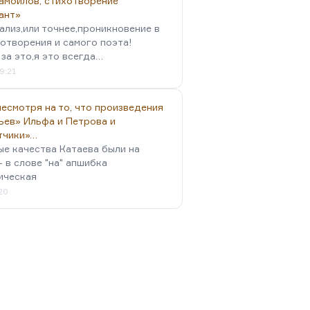
амойлов, стихотворение
ант»
ализ,или точнее,проникновение в
отворения и самого поэта!
за это,я это всегда…
9:21
есмотря на то, что произведения
ьев» Ильфа и Петрова и
тчики»…
ые качества Катаева были на
- в слове "на" апшибка
ическая
:20