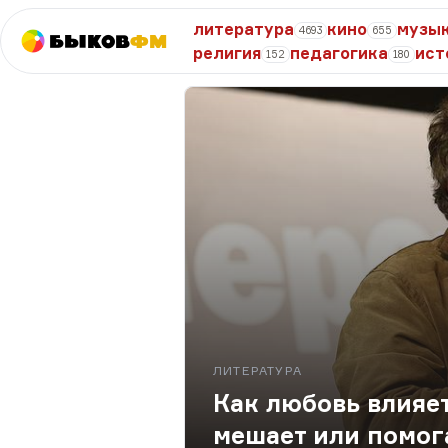
литература
кино
музы
4693
655
Быков
ФМ
религия
педагогика
ист
152
180
ЛИТЕРАТУРА
Как любовь влияет
мешает или помог