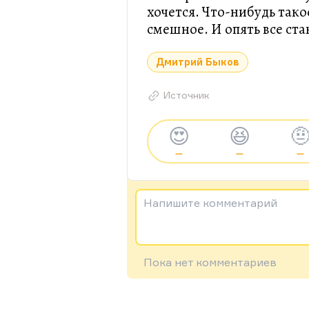
хочется. Что-нибудь так
смешное. И опять все ст
Дмитрий Быков
Источник
😍
😆

—
—
—
Напишите комментарий
Пока нет комментариев