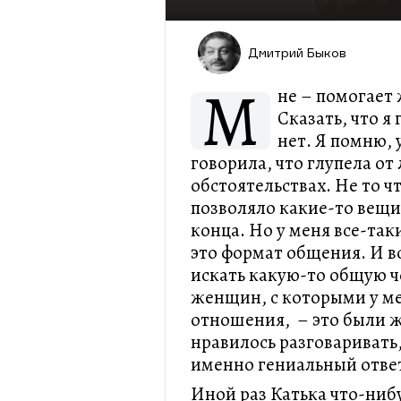
Дмитрий Быков
М
не – помогает 
Сказать, что я
нет. Я помню, 
говорила, что глупела о
обстоятельствах. Не то чт
позволяло какие-то вещи
конца. Но у меня все-так
это формат общения. И вс
искать какую-то общую ч
женщин, с которыми у ме
отношения, – это были 
нравилось разговаривать,
именно гениальный ответ
Иной раз Катька что-нибу