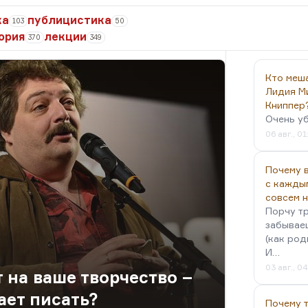
ка
публицистика
103
50
ория
лекции
370
349
Кто меш
Лидия М
Книппер
Очень у
06 авг., 01
Почему в
с кажды
совсем 
Порчу тр
забываеш
(как род
И…
03 авг., 0
 на ваше творчество –
ает писать?
Почему 