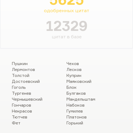
одобренных цитат
12329
цитат в базе
Пушкин
Чехов
Лермонтов
Лесков
Толстой
Куприн
Достоевский
Маяковский
Гоголь
Блок
Тургенев
Булгаков
Чернышевский
Мандельштам
Гончаров
Набоков
Некрасов
Гумилев
Тютчев
Платонов
Фет
Горький