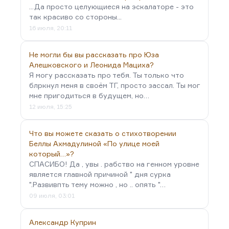
...Да просто целующиеся на эскалаторе - это
так красиво со стороны...
16 июля, 20:11
Не могли бы вы рассказать про Юза
Алешковского и Леонида Мациха?
Я могу рассказать про тебя. Ты только что
блркнул меня в своём ТГ, просто зассал. Ты мог
мне пригодиться в будущем, но…
12 июля, 15:25
Что вы можете сказать о стихотворении
Беллы Ахмадулиной «По улице моей
который…»?
СПАСИБО! Да , увы . рабство на генном уровне
является главной причиной " дня сурка
".Развивпть тему можно , но .. опять "…
09 июля, 03:01
Александр Куприн