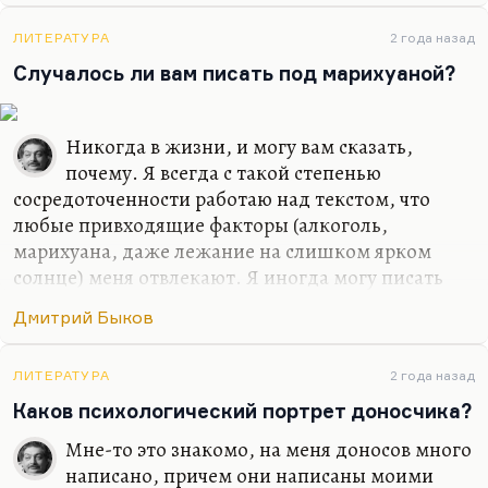
сюжетного чувства, ни формальных интересных
находок. Безусловно, это важный человек.
ЛИТЕРАТУРА
2 года назад
Понимаете, в Советском Союзе была довольно
Случалось ли вам писать под марихуаной?
интеллигентная, довольно культурная попса
(хотя это нельзя назвать попсой). Вот ушел со
Никогда в жизни, и могу вам сказать,
сцены Валерий Леонтьев. Сделал такое…
почему. Я всегда с такой степенью
сосредоточенности работаю над текстом, что
любые привходящие факторы (алкоголь,
марихуана, даже лежание на слишком ярком
солнце) меня отвлекают. Я иногда могу писать
стихи в совершенно не располагающей к этому
Дмитрий Быков
обстановке, как было в армии. Там с какой-то
дополнительной силой вырывалось, может быть,
на внутреннем протесте. Либо в условиях
ЛИТЕРАТУРА
2 года назад
умеренного, неприхотливого, но все-таки
Каков психологический портрет доносчика?
комфорта. Мне, в общем, не нравится, когда меня
Мне-то это знакомо, на меня доносов много
отвлекают.
написано, причем они написаны моими