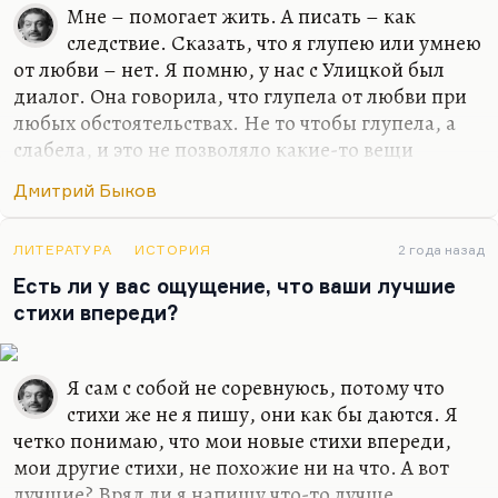
Что вся наша жизнь – бесконечная щель,
Мне – помогает жить. А писать – как
следствие. Сказать, что я глупею или умнею
В которую чаша должна провалиться.
от любви – нет. Я помню, у нас с Улицкой был
Откуда это? Но рифма очень хорошая, забавно.
диалог. Она говорила, что глупела от любви при
Вообще, стихи, как учил нас Лосев, лучше всего
любых обстоятельствах. Не то чтобы глупела, а
сочиняются в первый…
слабела, и это не позволяло какие-то вещи
додумывать и договаривать до конца. Но у меня
Дмитрий Быков
все-таки этого нет, для меня любовь – это формат
общения. И всегда так получилось, если искать
какую-то общую черту у моих жен или тех
ЛИТЕРАТУРА
ИСТОРИЯ
2 года назад
женщин, с которыми у меня были долгие и
Есть ли у вас ощущение, что ваши лучшие
счастливые отношения, – это были женщины, с
стихи впереди?
которыми мне нравилось разговаривать, в
которых я находил не эхо, а именно гениальный
Я сам с собой не соревнуюсь, потому что
ответ, додумывание такое.
стихи же не я пишу, они как бы даются. Я
Иной раз Катька что-нибудь такое скажет, и
четко понимаю, что мои новые стихи впереди,
жить хочется. Что-нибудь…
мои другие стихи, не похожие ни на что. А вот
лучшие? Вряд ли я напишу что-то лучше