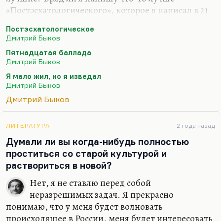
«Постэсхатологического», которое я написал в 21
год («Наше свято место отныне пусто…»), вряд ли
Постэсхатологическое
я напишу что-то лучше «Пятнадцатой баллады»
Дмитрий Быков
(«Если б был я Дэн Браун…») или моего самого
Пятнадцатая баллада
любимого стихотворения – «Сказки о рыбаке и
Дмитрий Быков
рыбке»… Вообще, лучшее стихотворение мое
Я мало жил, но я изведал
звучит так:
Дмитрий Быков
Я мало жил, но я изведал
Дмитрий Быков
И тьму, и свет.
Небесной Родины я не предал –
ЛИТЕРАТУРА
2 года назад
Думали ли вы когда-нибудь полностью
Что нет, то нет.
проститься со старой культурой и
Земную предал неоднократно,
раствориться в новой?
И…
Нет, я не ставлю перед собой
неразрешимых задач. Я прекрасно
понимаю, что у меня будет волновать
происходящее в России, меня будет интересовать