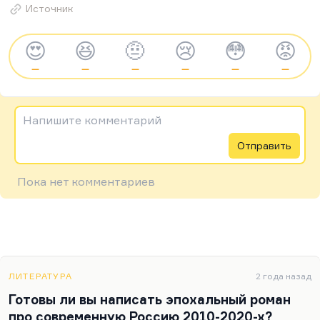
Источник
😍
😆
🤨
😢
😳
😡
—
—
—
—
—
—
Напишите комментарий
Отправить
Пока нет комментариев
ЛИТЕРАТУРА
2 года назад
Готовы ли вы написать эпохальный роман
про современную Россию 2010-2020-х?