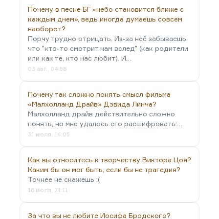
Почему в песне БГ «небо становится ближе с
каждым днем», ведь иногда думаешь совсем
наоборот?
Порчу трудно отрицать. Из-за неё забываешь,
что "кто-то смотрит нам вслед" (как родители
или как те, кто нас любит). И…
03 авг., 04:58
Почему так сложно понять смысл фильма
«Малхолланд Драйв» Дэвида Линча?
Малхолланд драйв действительно сложно
понять, но мне удалось его расшифровать:…
31 июля, 14:05
Как вы относитесь к творчеству Виктора Цоя?
Каким бы он мог быть, если бы не трагедия?
Точнее не скажешь :(
16 июля, 21:11
За что вы не любите Иосифа Бродского?