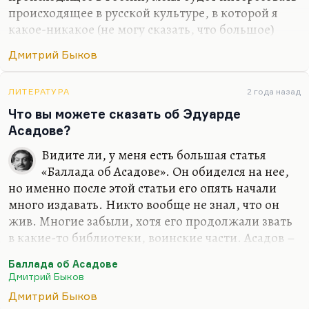
происходящее в русской культуре, в которой я
какое-никакое (не могу сказать, что большое)
место все-таки занимаю. Какое-то занимаю,
Дмитрий Быков
безусловно. Сужу я об этом прежде всего по
реакции на меня американских друзей –
студентов, славистов. Так что нет, я не думал
ЛИТЕРАТУРА
2 года назад
бросить то, что я там прожил и то, что я там
Что вы можете сказать об Эдуарде
видел и сделал. Иной вопрос, что писать по-
Асадове?
английски я, конечно, буду. От этого никуда не
Видите ли, у меня есть большая статья
денешься. Писание на английском делает речь
«Баллада об Асадове». Он обиделся на нее,
более четкой. Переводить с английского я буду
но именно после этой статьи его опять начали
много. Вот «Март» переведу Кунищака, буду
много издавать. Никто вообще не знал, что он
«Сорделло» заканчивать. Конечно, я…
жив. Многие забыли, хотя его продолжали звать
в какие-то библиотеки, воинские части. Асадов –
значительное литературное явление. Это поэзия
Баллада об Асадове
для советского нижнего этажа среднего класса.
Дмитрий Быков
Этим людям нужна своя поэзия. Это поэтическая
Дмитрий Быков
поп-культура, не лишенная ни морали, ни