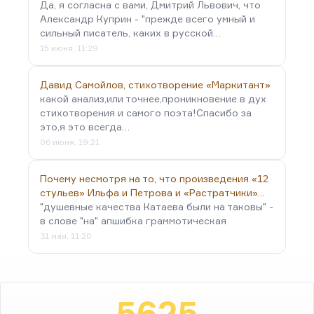
Да, я согласна с вами, Дмитрий Львович, что
Александр Куприн - "прежде всего умный и
сильный писатель, каких в русской…
15 июня, 11:29
Давид Самойлов, стихотворение «Маркитант»
какой анализ,или точнее,проникновение в дух
стихотворения и самого поэта!Спасибо за
это,я это всегда…
06 июня, 19:21
Почему несмотря на то, что произведения «12
стульев» Ильфа и Петрова и «Растратчики»…
"душевные качества Катаева были на таковы" -
в слове "на" апшибка граммотическая
31 мая, 11:20
5625