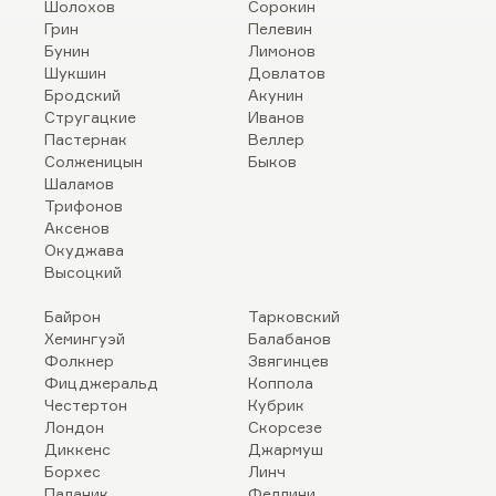
Шолохов
Сорокин
Грин
Пелевин
Бунин
Лимонов
Шукшин
Довлатов
Бродский
Акунин
Стругацкие
Иванов
Пастернак
Веллер
Солженицын
Быков
Шаламов
Трифонов
Аксенов
Окуджава
Высоцкий
Байрон
Тарковский
Хемингуэй
Балабанов
Фолкнер
Звягинцев
Фицджеральд
Коппола
Честертон
Кубрик
Лондон
Скорсезе
Диккенс
Джармуш
Борхес
Линч
Паланик
Феллини