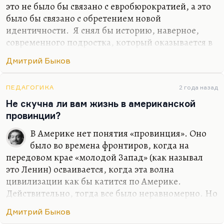
это не было бы связано с евробюрократией, а это
было бы связано с обретением новой
идентичности. Я снял бы историю, наверное,
современного подростка, который оказывается в
трудном классе и пытается в нем завоевать,
Дмитрий Быков
отвоевать себе место. И я, наверное, снял бы
хорошую любовную историю… Я не вижу, к
сожалению, любовных историй в современной
ПЕДАГОГИКА
2 года назад
России в современном кино. Понимаете, всех
Не скучна ли вам жизнь в американской
ведь обычно занимает история гендерной
провинции?
идентичности, которая, по-моему, совсем
В Америке нет понятия «провинция». Оно
неинтересна. Людей занимает проблема как
было во времена фронтиров, когда на
совместить, условно говоря, секс и отношения.
передовом крае «молодой Запад» (как называл
Как в «Интиме», например: возможен ли секс
это Ленин) осваивается, когда эта волна
без…
цивилизации как бы катится по Америке.
Действительно, тогда все было неравномерно. Но
на самом деле, вот сейчас я живу в местности
Дмитрий Быков
примерно сельской. Стоит проехать три минуты,