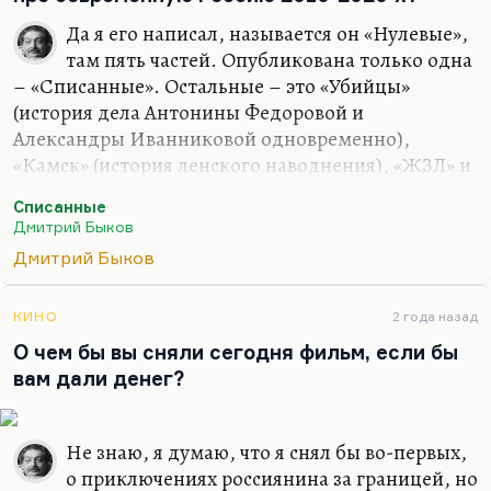
Да я его написал, называется он «Нулевые»,
там пять частей. Опубликована только одна
– «Списанные». Остальные – это «Убийцы»
(история дела Антонины Федоровой и
Александры Иванниковой одновременно),
«Камск» (история ленского наводнения), «ЖЗЛ» и
«Американец» (история того же героя Сергея
Списанные
Свиридова, который возвращается из
Дмитрий Быков
эмиграции). Десять-пятнадцать лет нам
Дмитрий Быков
происходит действие. Но я не хочу его печатать;
более того, я не уверен, что его надо печатать.
КИНО
2 года назад
Понимаете, в чем дело? Писать эпохальный
О чем бы вы сняли сегодня фильм, если бы
роман хорошо, когда есть эпохальное время на
вам дали денег?
дворе. Сегодня это не тот жанр, в котором надо
выступать. Мне вообще кажется, что время
эпических романов закончилось. Сегодня надо
Не знаю, я думаю, что я снял бы во-первых,
писать…
о приключениях россиянина за границей, но