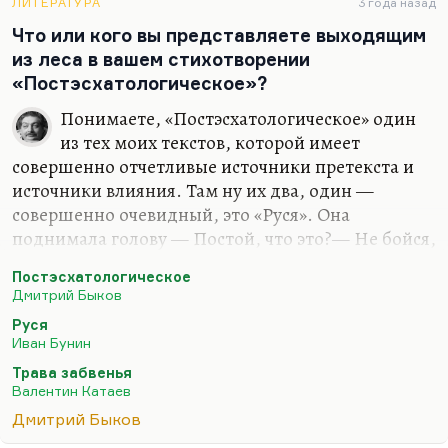
Небесной Родины я не предал –
ЛИТЕРАТУРА
3 года назад
Что или кого вы представляете выходящим
Что нет, то нет.
из леса в вашем стихотворении
Земную предал неоднократно,
«Постэсхатологическое»?
И…
Понимаете, «Постэсхатологическое» один
из тех моих текстов, которой имеет
совершенно отчетливые источники претекста и
источники влияния. Там ну их два, один —
совершенно очевидный, это «Руся». Она
поднимала голову — Постой, что это?— Не бойся,
это, верно, лягушка выползает на берег. Или еж в
Постэсхатологическое
лесу…— А если козерог?— Какой козерог?— Я не
Дмитрий Быков
знаю. Но ты только подумай: выходит из лесу
Руся
какой-то козерог, стоит и смотрит.
Иван Бунин
Божественный совершенно фрагмент, я очень его
Трава забвенья
люблю.
Валентин Катаев
И «Руся» вообще мой любимый рассказ.
Дмитрий Быков
Наверное, любимый не только у Бунина. А второе