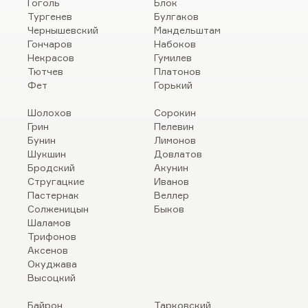
Гоголь
Блок
Тургенев
Булгаков
Чернышевский
Мандельштам
Гончаров
Набоков
Некрасов
Гумилев
Тютчев
Платонов
Фет
Горький
Шолохов
Сорокин
Грин
Пелевин
Бунин
Лимонов
Шукшин
Довлатов
Бродский
Акунин
Стругацкие
Иванов
Пастернак
Веллер
Солженицын
Быков
Шаламов
Трифонов
Аксенов
Окуджава
Высоцкий
Байрон
Тарковский