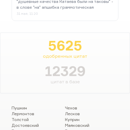
"душевные качества Катаева были на таковы" -
в слове "на" апшибка граммотическая
31 мая, 11:20
5625
одобренных цитат
12329
цитат в базе
Пушкин
Чехов
Лермонтов
Лесков
Толстой
Куприн
Достоевский
Маяковский