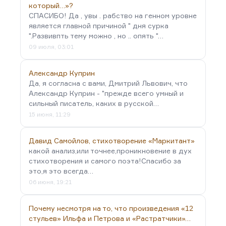
который…»?
СПАСИБО! Да , увы . рабство на генном уровне
является главной причиной " дня сурка
".Развивпть тему можно , но .. опять "…
09 июля, 03:01
Александр Куприн
Да, я согласна с вами, Дмитрий Львович, что
Александр Куприн - "прежде всего умный и
сильный писатель, каких в русской…
15 июня, 11:29
Давид Самойлов, стихотворение «Маркитант»
какой анализ,или точнее,проникновение в дух
стихотворения и самого поэта!Спасибо за
это,я это всегда…
06 июня, 19:21
Почему несмотря на то, что произведения «12
стульев» Ильфа и Петрова и «Растратчики»…