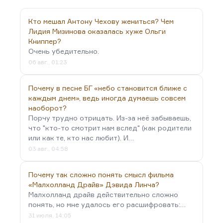
это тоже на меня очень сильно тогда влиявший,
вообще я когда прочел «Траву забвения»
Кто мешал Антону Чехову жениться? Чем
катаевскую, я долго ею просто бредил. И там
Лидия Мизинова оказалась хуже Ольги
приведены два…
Книппер?
Очень убедительно.
06 авг., 01:23
Почему в песне БГ «небо становится ближе с
каждым днем», ведь иногда думаешь совсем
наоборот?
Порчу трудно отрицать. Из-за неё забываешь,
что "кто-то смотрит нам вслед" (как родители
или как те, кто нас любит). И…
03 авг., 04:58
Почему так сложно понять смысл фильма
«Малхолланд Драйв» Дэвида Линча?
Малхолланд драйв действительно сложно
понять, но мне удалось его расшифровать:…
31 июля, 14:05