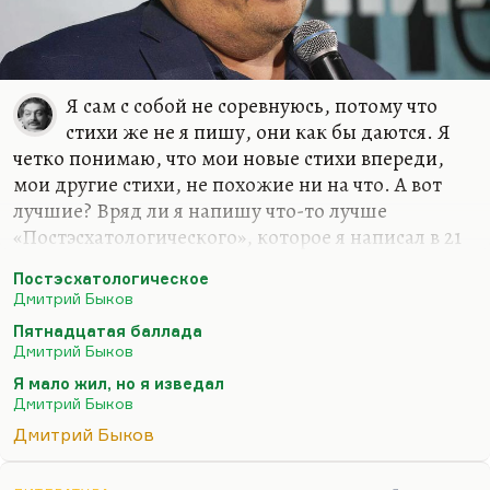
Я сам с собой не соревнуюсь, потому что
стихи же не я пишу, они как бы даются. Я
четко понимаю, что мои новые стихи впереди,
мои другие стихи, не похожие ни на что. А вот
лучшие? Вряд ли я напишу что-то лучше
«Постэсхатологического», которое я написал в 21
год («Наше свято место отныне пусто…»), вряд ли
Постэсхатологическое
я напишу что-то лучше «Пятнадцатой баллады»
Дмитрий Быков
(«Если б был я Дэн Браун…») или моего самого
Пятнадцатая баллада
любимого стихотворения – «Сказки о рыбаке и
Дмитрий Быков
рыбке»… Вообще, лучшее стихотворение мое
Я мало жил, но я изведал
звучит так:
Дмитрий Быков
Я мало жил, но я изведал
Дмитрий Быков
И тьму, и свет.