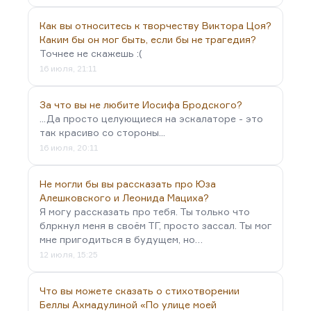
Как вы относитесь к творчеству Виктора Цоя?
Каким бы он мог быть, если бы не трагедия?
Точнее не скажешь :(
16 июля, 21:11
За что вы не любите Иосифа Бродского?
...Да просто целующиеся на эскалаторе - это
так красиво со стороны...
16 июля, 20:11
Не могли бы вы рассказать про Юза
Алешковского и Леонида Мациха?
Я могу рассказать про тебя. Ты только что
блркнул меня в своём ТГ, просто зассал. Ты мог
мне пригодиться в будущем, но…
12 июля, 15:25
Что вы можете сказать о стихотворении
Беллы Ахмадулиной «По улице моей