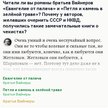
типичного силовика) обаятельным, артистичным,
Читали ли вы романы братьев Вайнеров
еще таким немножко, как говорил сам Высоцкий,
«Евангелие от палача» и «Петля и камень в
«немножко из…
зелёной траве»? Почему у авторов,
желавших очернить СССР и НКВД,
получились такие замечательные книги о
чекистах?
Очень умный и очень неслучайный вопрос.
Они не то чтобы волевые и сильные там, но
они ими любуются, конечно, как и любуются они
Жегловым. Жегловым они любуются, а
Шараповым — нет. Поэтому тут дело даже не в
том, что детективщику всегда приятнее люди
яркие и плохие, потому что они очень сочные
Евангелие от палача
персонажи (как Гоголь любил своих уродов). Нет,
братья Вайнеры
здесь другой мотив. Братья Вайнеры были очень
Петля и камень в зелёной траве
хорошие советские писатели и очень советские
братья Вайнеры
люди, гораздо более советские, чем случайно у
братья Вайнеры
них получившаяся «Эра милосердия». Я хорошо