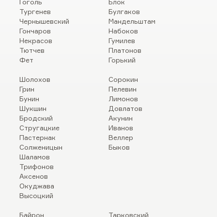
Гоголь
Блок
Тургенев
Булгаков
Чернышевский
Мандельштам
Гончаров
Набоков
Некрасов
Гумилев
Тютчев
Платонов
Фет
Горький
Шолохов
Сорокин
Грин
Пелевин
Бунин
Лимонов
Шукшин
Довлатов
Бродский
Акунин
Стругацкие
Иванов
Пастернак
Веллер
Солженицын
Быков
Шаламов
Трифонов
Аксенов
Окуджава
Высоцкий
Байрон
Тарковский