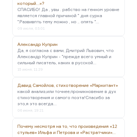
который…»?
СПАСИБО! Да , увы . рабство на генном уровне
является главной причиной " дня сурка
".Развивпть тему можно , но .. опять "…
09 июля, 03:01
Александр Куприн
Да, я согласна с вами, Дмитрий Львович, что
Александр Куприн - "прежде всего умный и
сильный писатель, каких в русской…
15 июня, 11:29
Давид Самойлов, стихотворение «Маркитант»
какой анализ,или точнее,проникновение в дух
стихотворения и самого поэта!Спасибо за
это,я это всегда…
06 июня, 19:21
Почему несмотря на то, что произведения «12
стульев» Ильфа и Петрова и «Растратчики»…