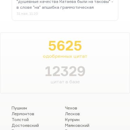
"душевные качества Катаева были на таковы" -
в слове "на" апшибка граммотическая
31 мая, 11:20
5625
одобренных цитат
12329
цитат в базе
Пушкин
Чехов
Лермонтов
Лесков
Толстой
Куприн
Достоевский
Маяковский