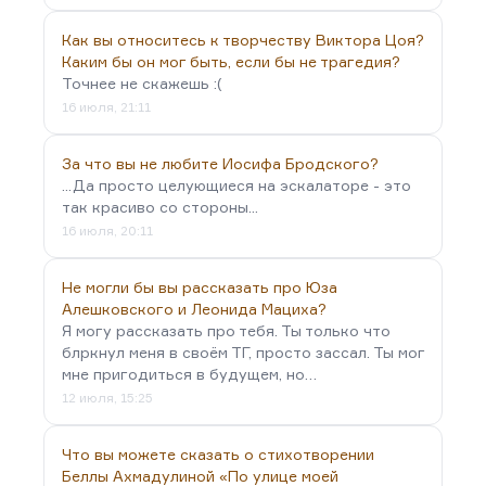
Как вы относитесь к творчеству Виктора Цоя?
Каким бы он мог быть, если бы не трагедия?
Точнее не скажешь :(
16 июля, 21:11
За что вы не любите Иосифа Бродского?
...Да просто целующиеся на эскалаторе - это
так красиво со стороны...
16 июля, 20:11
Не могли бы вы рассказать про Юза
Алешковского и Леонида Мациха?
Я могу рассказать про тебя. Ты только что
блркнул меня в своём ТГ, просто зассал. Ты мог
мне пригодиться в будущем, но…
12 июля, 15:25
Что вы можете сказать о стихотворении
Беллы Ахмадулиной «По улице моей