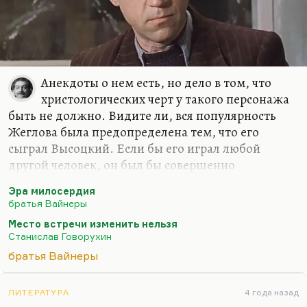
Анекдоты о нем есть, но дело в том, что
христологических черт у такого персонажа
быть не должно. Видите ли, вся популярность
Жеглова была предопределена тем, что его
сыграл Высоцкий. Если бы его играл любой
другой человек, он был бы совершенно
непривлекателен. И в книге он непривлекателен,
Эра милосердия
он показан там глазами Шарапова, который
братья Вайнеры
уважает его, но не любит ни секунды. Просто
Место встречи изменить нельзя
действительно, Говорухин сыграл — и это только
Станислав Говорухин
в плюс ему — довольно нетрадиционную,
братья Вайнеры
довольно неожиданную игру. Он задумал такую
художественную провокацию — сделать человека
с абсолютно тоталитарным сознанием (тоже
ЛИТЕРАТУРА
4 года назад