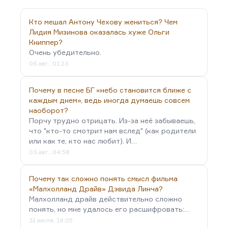
помню «Город принял!», хорошо помню «Петлю и
камень», хорошо помню «Гонки по вертикали».
Кто мешал Антону Чехову жениться? Чем
Это приходилось читать в советское время,
Лидия Мизинова оказалась хуже Ольги
детективов-то не было практически. По-моему,
Книппер?
это их…
Очень убедительно.
06 авг., 01:23
Почему в песне БГ «небо становится ближе с
каждым днем», ведь иногда думаешь совсем
наоборот?
Порчу трудно отрицать. Из-за неё забываешь,
что "кто-то смотрит нам вслед" (как родители
или как те, кто нас любит). И…
03 авг., 04:58
Почему так сложно понять смысл фильма
«Малхолланд Драйв» Дэвида Линча?
Малхолланд драйв действительно сложно
понять, но мне удалось его расшифровать:…
31 июля, 14:05