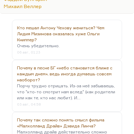
А кто тебя заставлял это делать? Ведь, в конце
Михаил Веллер
концов, всегда можно сказать — простите, но я
не занимаюсь собиранием слухов в литераторской
среде, я не буду вам докладывать об этих
Кто мешал Антону Чехову жениться? Чем
настроениях, это — не задача писателя. Конечно,
Лидия Мизинова оказалась хуже Ольги
…
Книппер?
Очень убедительно.
06 авг., 01:23
Почему в песне БГ «небо становится ближе с
каждым днем», ведь иногда думаешь совсем
наоборот?
Порчу трудно отрицать. Из-за неё забываешь,
что "кто-то смотрит нам вслед" (как родители
или как те, кто нас любит). И…
03 авг., 04:58
Почему так сложно понять смысл фильма
«Малхолланд Драйв» Дэвида Линча?
Малхолланд драйв действительно сложно