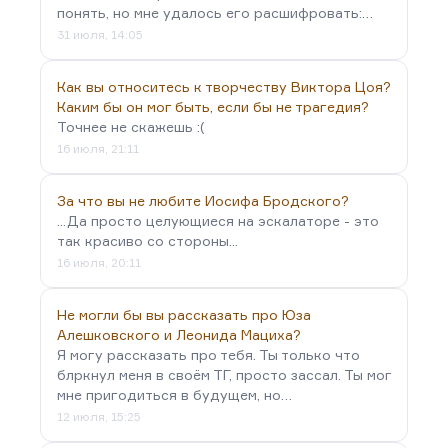
понять, но мне удалось его расшифровать:…
31 июля, 14:05
Как вы относитесь к творчеству Виктора Цоя?
Каким бы он мог быть, если бы не трагедия?
Точнее не скажешь :(
16 июля, 21:11
За что вы не любите Иосифа Бродского?
...Да просто целующиеся на эскалаторе - это
так красиво со стороны...
16 июля, 20:11
Не могли бы вы рассказать про Юза
Алешковского и Леонида Мациха?
Я могу рассказать про тебя. Ты только что
блркнул меня в своём ТГ, просто зассал. Ты мог
мне пригодиться в будущем, но…
12 июля, 15:25