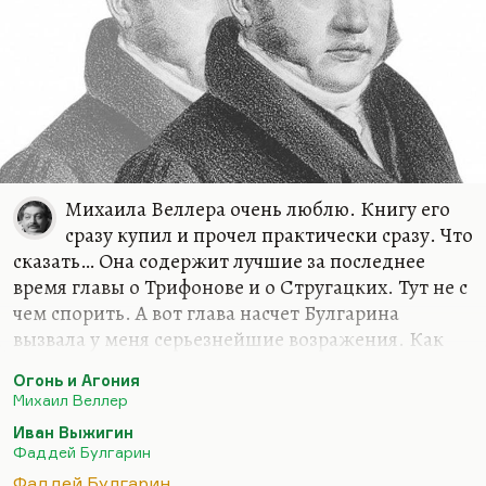
Михаила Веллера очень люблю. Книгу его
сразу купил и прочел практически сразу. Что
сказать… Она содержит лучшие за последнее
время главы о Трифонове и о Стругацких. Тут не с
чем спорить. А вот глава насчет Булгарина
вызвала у меня серьезнейшие возражения. Как
это, говорить, что Булгарин не писал доносов,
Огонь и Агония
когда булгаринские записки, собранные и
Михаил Веллер
прокомментированные Рейтблатом подробно —
Иван Выжигин
это самые, что ни на есть, доносы.
Фаддей Булгарин
Да, он делал это по правительственному запросу.
Фаддей Булгарин