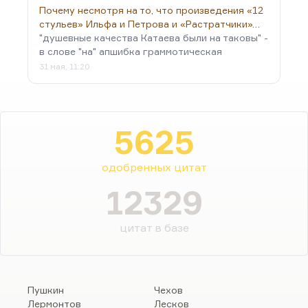
Почему несмотря на то, что произведения «12
стульев» Ильфа и Петрова и «Растратчики»…
"душевные качества Катаева были на таковы" -
в слове "на" апшибка граммотическая
31 мая, 11:20
5625
одобренных цитат
12329
цитат в базе
Пушкин
Чехов
Лермонтов
Лесков