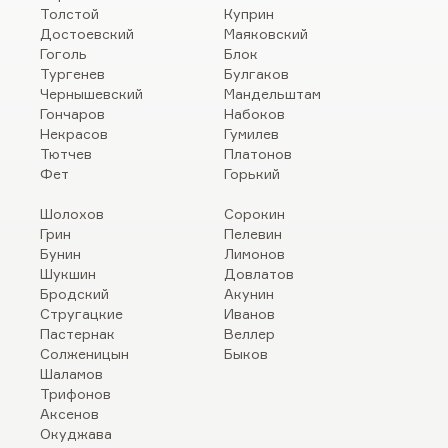
Толстой
Куприн
Достоевский
Маяковский
Гоголь
Блок
Тургенев
Булгаков
Чернышевский
Мандельштам
Гончаров
Набоков
Некрасов
Гумилев
Тютчев
Платонов
Фет
Горький
Шолохов
Сорокин
Грин
Пелевин
Бунин
Лимонов
Шукшин
Довлатов
Бродский
Акунин
Стругацкие
Иванов
Пастернак
Веллер
Солженицын
Быков
Шаламов
Трифонов
Аксенов
Окуджава