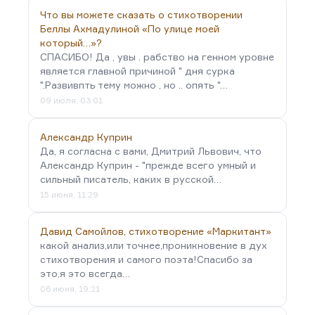
Что вы можете сказать о стихотворении
Беллы Ахмадулиной «По улице моей
который…»?
СПАСИБО! Да , увы . рабство на генном уровне
является главной причиной " дня сурка
".Развивпть тему можно , но .. опять "…
09 июля, 03:01
Александр Куприн
Да, я согласна с вами, Дмитрий Львович, что
Александр Куприн - "прежде всего умный и
сильный писатель, каких в русской…
15 июня, 11:29
Давид Самойлов, стихотворение «Маркитант»
какой анализ,или точнее,проникновение в дух
стихотворения и самого поэта!Спасибо за
это,я это всегда…
06 июня, 19:21