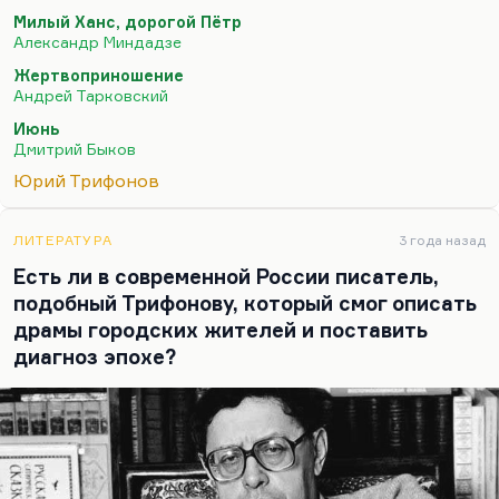
картину. Или вспомните дикую атмосферу
Милый Ханс, дорогой Пётр
«Милого Ханса, дорогого Петра»… Как раз сейчас
Александр Миндадзе
вышла книга сценариев, так что многим, я
Жертвоприношение
думаю, станет понятно. Потому что жаловались
Андрей Тарковский
на непонятность картины, а для меня она с
Июнь
самого начала была самым точным выражением
Дмитрий Быков
эпохи. Потому что канун войны, всеобщая
Юрий Трифонов
невротизация, всеобщее раздражение приводит к
тому, что возникает…
ЛИТЕРАТУРА
3 года назад
Есть ли в современной России писатель,
подобный Трифонову, который смог описать
драмы городских жителей и поставить
диагноз эпохе?