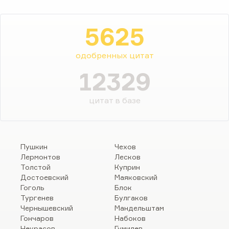
5625
одобренных цитат
12329
цитат в базе
Пушкин
Чехов
Лермонтов
Лесков
Толстой
Куприн
Достоевский
Маяковский
Гоголь
Блок
Тургенев
Булгаков
Чернышевский
Мандельштам
Гончаров
Набоков
Некрасов
Гумилев