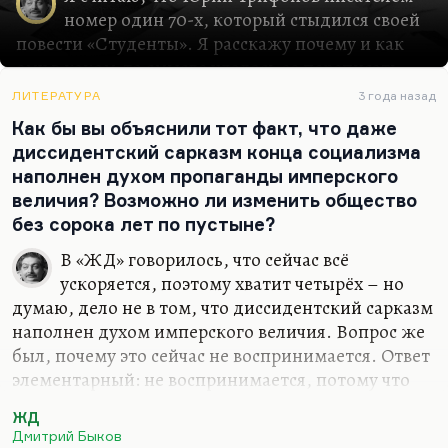
номер один 70-х, который стыдился своей
повести «Студенты». Я расскажу почему и как
ему в каком-то смысле удалось ее переписать.
Также расскажу о том, как «Московские повести»
ЛИТЕРАТУРА
3 года назад
открыли Советский Союз для европейского
Как бы вы объяснили тот факт, что даже
читателя, и о писательском стиле Юрия
диссидентский сарказм конца социализма
Трифонова.
наполнен духом пропаганды имперского
1970-е самое интересное десятилетие, как я
величия? Возможно ли изменить общество
думаю, в истории советской литературы.
без сорока лет по пустыне?
Десятилетия, с одной стороны, застойного,
чрезвычайно мрачного, бесперспективного,
В «ЖД» говорилось, что сейчас всё
когда казалось, что Советский Союз будет вечно
ускоряется, поэтому хватит четырёх – но
умирать, как какая-нибудь социалистическая
думаю, дело не в том, что диссидентский сарказм
Венеция, а с другой стороны, никогда, вот здесь
наполнен духом имперского величия. Вопрос же
я за свои слова отвечаю, никогда, ни в
был, почему это сейчас не воспринимается. Ответ
двадцатые, ни в шестидесятые, не работало…
элементарный: не воспринимается, потому что
культура постсоциалистическая, тех времён, была
ЖД
рассчитана на умного читателя. Тоже
Дмитрий Быков