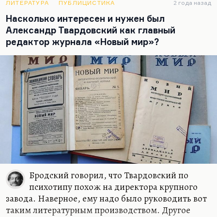
ЛИТЕРАТУРА
ПУБЛИЦИСТИКА
2 года назад
фразы, трифоновскую насыщенность намеками.
Насколько интересен и нужен был
Он берет скорее трифоновским синтаксисом —
Александр Твардовский как главный
что тоже имитируется довольно трудно, кстати.
редактор журнала «Новый мир»?
Так, из…
Бродский говорил, что Твардовский по
психотипу похож на директора крупного
завода. Наверное, ему надо было руководить вот
таким литературным производством. Другое