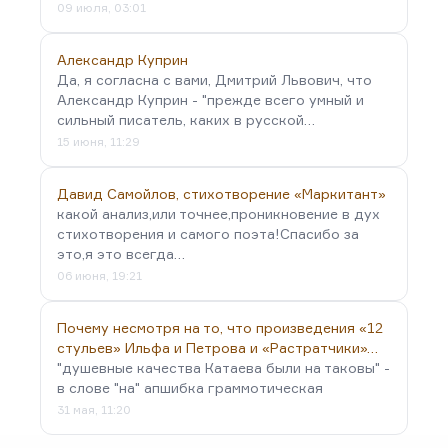
09 июля, 03:01
Александр Куприн
Да, я согласна с вами, Дмитрий Львович, что
Александр Куприн - "прежде всего умный и
сильный писатель, каких в русской…
15 июня, 11:29
Давид Самойлов, стихотворение «Маркитант»
какой анализ,или точнее,проникновение в дух
стихотворения и самого поэта!Спасибо за
это,я это всегда…
06 июня, 19:21
Почему несмотря на то, что произведения «12
стульев» Ильфа и Петрова и «Растратчики»…
"душевные качества Катаева были на таковы" -
в слове "на" апшибка граммотическая
31 мая, 11:20