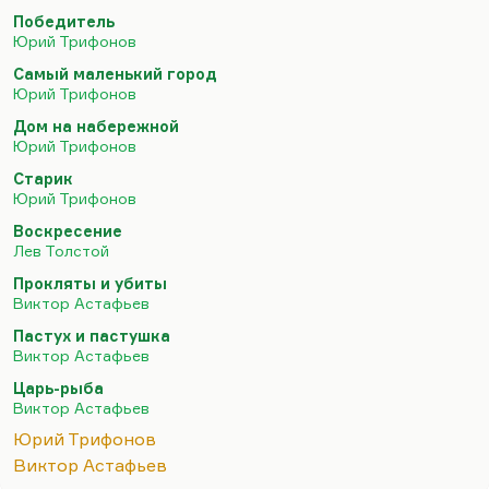
сделано совершенно волшебно. Когда меня
Победитель
спрашивают школьники, как писать прозу, что
Юрий Трифонов
мне представляется идеальным, я всегда читаю
Самый маленький город
вот этот первый абзац из «Долгого прощания».
Юрий Трифонов
Хотя и «Дом на набережной» мне очень нравится
Дом на набережной
(это роман, безусловно, а не повесть).
Юрий Трифонов
Практически нет у Трифонова вещи, которая не
Старик
нравилась бы мне.
Юрий Трифонов
И «Старик» гениальная вещь, очень…
Воскресение
Лев Толстой
Прокляты и убиты
Виктор Астафьев
Пастух и пастушка
Виктор Астафьев
Царь-рыба
Виктор Астафьев
Юрий Трифонов
Виктор Астафьев