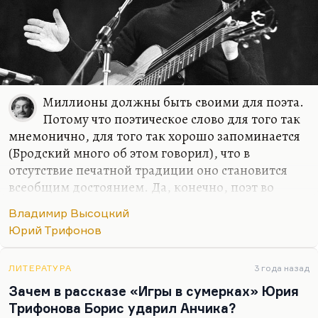
Миллионы должны быть своими для поэта.
Потому что поэтическое слово для того так
мнемонично, для того так хорошо запоминается
(Бродский много об этом говорил), что в
отсутствие печатной традиции оно становится
всеобщим достоянием. Да, конечно, поэт во
многом ориентирован на общественный
Владимир Высоцкий
резонанс. Многих моих, так сказать, бывших
Юрий Трифонов
коллег это завело в кровавый тупик. Потому что
эти ребята, желая резонанса, желая, чтобы их
слушала и читала страна, перебежали на сторону
ЛИТЕРАТУРА
3 года назад
худших тенденций во власти.
Зачем в рассказе «Игры в сумерках» Юрия
Трифонова Борис ударил Анчика?
Они стали поддерживать войну, кататься по