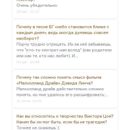
Очень убедительно.
06 авг., 01:23
Почему в песне БГ «небо становится ближе с
каждым днем», ведь иногда думаешь совсем
наоборот?
Порчу трудно отрицать. Из-за неё забываешь,
что "кто-то смотрит нам вслед" (как родители
или как те, кто нас любит). И…
03 авг., 04:58
Почему так сложно понять смысл фильма
«Малхолланд Драйв» Дэвида Линча?
Малхолланд драйв действительно сложно
понять, но мне удалось его расшифровать:…
31 июля, 14:05
Как вы относитесь к творчеству Виктора Цоя?
Каким бы он мог быть, если бы не трагедия?
Точнее не скажешь :(