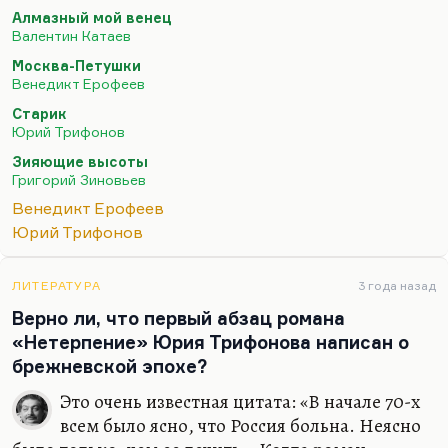
маргинального, зрелого, даже несколько
Алмазный мой венец
перезревшего, такой перезревший социализм.
Валентин Катаев
Это была литература, рассчитанная на созвучие
Москва-Петушки
душевное с тонким сложным человеком, который
Венедикт Ерофеев
опознаёт большую часть цитат в «Алмазном моём
Старик
венце» и все цитаты у Ерофеева, который привык
Юрий Трифонов
к гротескному мышлению, к преувеличению,
Зияющие высоты
которого тошнит от скучного реализма.…
Григорий Зиновьев
Венедикт Ерофеев
Юрий Трифонов
ЛИТЕРАТУРА
3 года назад
Верно ли, что первый абзац романа
«Нетерпение» Юрия Трифонова написан о
брежневской эпохе?
Это очень известная цитата: «В начале 70-х
всем было ясно, что Россия больна. Неясно