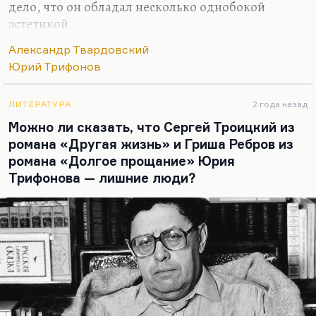
дело, что он обладал несколько однобокой
эстетикой.
Он действительно хорошо знал границы своего
Александр Твардовский
вкуса. Но, слава Богу, он умел консультироваться
Юрий Трифонов
с другими людьми. И поэтому ему хватало
толерантности печатать Катаева, которого он не
ЛИТЕРАТУРА
2 года назад
любил вовсе — позднего, уже мовистского
Можно ли сказать, что Сергей Троицкий из
периода. Но он говорил, что зато оценит
романа «Другая жизнь» и Гриша Ребров из
аудитория журнала.
романа «Долгое прощание» Юрия
У него хватало вкуса читать Трифонова и печатать
Трифонова — лишние люди?
его, хотя он прекрасно понимал узость своего
понимания. Он искренне не понимал, как
построен, например, «Обмен». Он говорил:
«Ну…