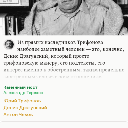
Из прямых наследников Трифонова
наиболее заметный человек — это, конечно,
Денис Драгунский, который просто
трифоновскую манеру, его подтексты, его
интерес именно к обостренным, таким предельно
заостренным человеческим отношениям
наиболее наглядно, мне кажется, и продолжает.
Каменный мост
У Петрушевской есть определенные черты.
Александр Терехов
Я думаю, что в романе Терехова «Каменный мост»
Юрий Трифонов
были определенные следы трифоновских
Денис Драгунский
влияний, как и в его более ранних писаниях. Но
Антон Чехов
мне кажется, что он всё-таки не усвоил
трифоновскую манеру, трифоновскую плотность