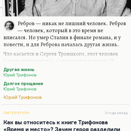
Ребров — никак не лишний человек. Ребров
— человек, который в это время не
вписался. Но умер Сталин в финале романа, и у
повести, и для Реброва началась другая жизнь.
Что касается и Сергея Троицкого, этот человек
уже не пятидесятых, а семидесятых годов. И
Трифонов совершенно прав, говоря, что для
Другая жизнь
людей пятидесятых были варианты, было
Юрий Трифонов
будущее, была надежда. А для людей
Долгое прощание
семидесятых вот смерть, как для Сергея
Юрий Трифонов
Троицкого, и как получилось для Трифонова
Юрий Трифонов
самого. Ты уже обменялся. А Трифонов —
писатель тупика. Настала другая жизнь,
ЛИТЕРАТУРА
3 года назад
понимаете? Вот были тридцатые — ужасные, но
Как вы относитесь к книге Трифонова
было осевое время, были интенции Ясперсовые и
«Время и место»? Зачем героя разделили
Попперовые линии силовые были. А в