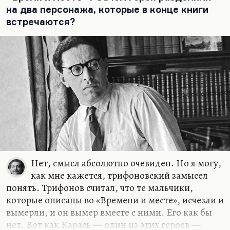
на два персонажа, которые в конце книги
семидесятые они потерялись. Все уперлось в…
встречаются?
Нет, смысл абсолютно очевиден. Но я могу,
как мне кажется, трифоновский замысел
понять. Трифонов считал, что те мальчики,
которые описаны во «Времени и месте», исчезли и
вымерли, и он вымер вместе с ними. Его как бы
нет. Вот как Карась — один из этих героев —