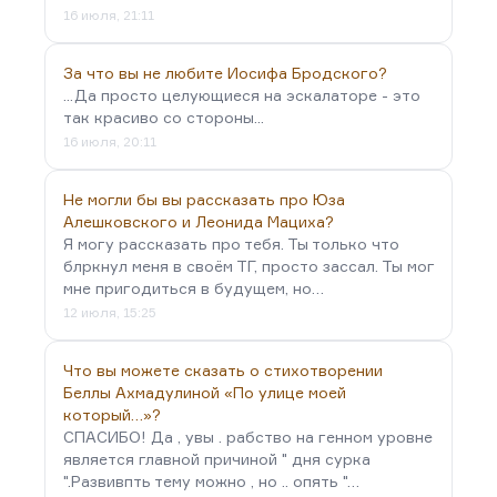
16 июля, 21:11
За что вы не любите Иосифа Бродского?
...Да просто целующиеся на эскалаторе - это
так красиво со стороны...
16 июля, 20:11
Не могли бы вы рассказать про Юза
Алешковского и Леонида Мациха?
Я могу рассказать про тебя. Ты только что
блркнул меня в своём ТГ, просто зассал. Ты мог
мне пригодиться в будущем, но…
12 июля, 15:25
Что вы можете сказать о стихотворении
Беллы Ахмадулиной «По улице моей
который…»?
СПАСИБО! Да , увы . рабство на генном уровне
является главной причиной " дня сурка
".Развивпть тему можно , но .. опять "…