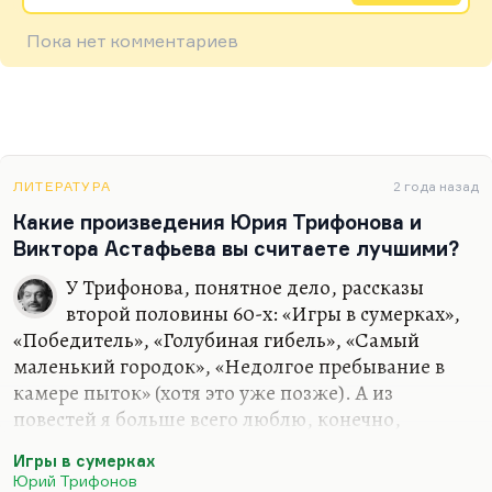
Пока нет комментариев
ЛИТЕРАТУРА
2 года назад
Какие произведения Юрия Трифонова и
Виктора Астафьева вы считаете лучшими?
У Трифонова, понятное дело, рассказы
второй половины 60-х: «Игры в сумерках»,
«Победитель», «Голубиная гибель», «Самый
маленький городок», «Недолгое пребывание в
камере пыток» (хотя это уже позже). А из
повестей я больше всего люблю, конечно,
«Долгое прощание». Просто, понимаете, «Долгое
Игры в сумерках
прощание» на уровне прозы, на уровне языка
Юрий Трифонов