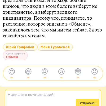
среда для фашизма. И гораздо больше
шансов, что люди в этом болоте выберут не
христианство, а выберут великого
инквизитора. Потому что, понимаете, то
растление, которое описано в «Обмене»,
закончилось тем, что мы имеем сейчас. За это
спасибо 70-м годам.
Юрий Трифонов
Майя Туровская
Юрий Трифонов
Обмен
😍
😆
🤨
😢
😳
😡
—
—
—
—
—
—
Напишите комментарий
Отправить