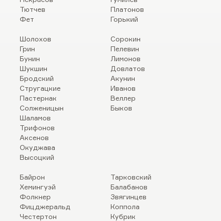
Тютчев
Платонов
Фет
Горький
Шолохов
Сорокин
Грин
Пелевин
Бунин
Лимонов
Шукшин
Довлатов
Бродский
Акунин
Стругацкие
Иванов
Пастернак
Веллер
Солженицын
Быков
Шаламов
Трифонов
Аксенов
Окуджава
Высоцкий
Байрон
Тарковский
Хемингуэй
Балабанов
Фолкнер
Звягинцев
Фицджеральд
Коппола
Честертон
Кубрик