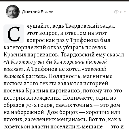
Дмитрий Быков
>1т
С
лушайте, ведь Твардовский задал
этот вопрос, и ответом на этот
вопрос как раз у Трифонова был
категорический отказ убирать поселок
Красных партизанов. Твардовский ему сказал:
«А без этого у вас бы был хороший бытовой
рассказ»
. А Трифонов не хотел
«хороший
бытовой рассказ»
. Полярность, магнитные
полюса этого текста задаются историей
поселка Красных партизанов, потому что это
история вырождения. Понимаете, один из
образов 70-х годов, самых точных — это дом
на набережной. Дом борцов — хороших или
плохих, заселенных мещанами. Вот то, как в
советской власти поселились мещане — это и