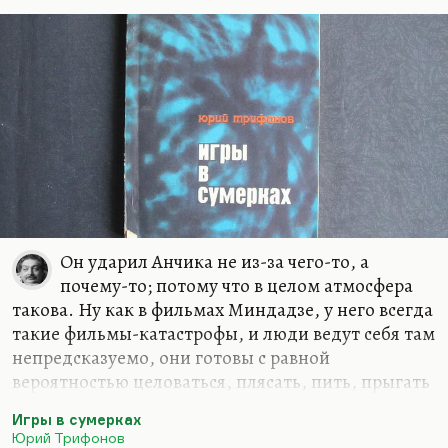
стране с чтением военной лирики (очень плохого
качества). Это нормально: когда у тебя нет
общественного резонанса, когда твое слово не
звучит,…
Он ударил Анчика не из-за чего-то, а
почему-то; потому что в целом атмосфера
такова. Ну как в фильмах Миндадзе, у него всегда
такие фильмы-катастрофы, и люди ведут себя там
непредсказуемо, они готовы с равной
вероятностью целоваться, плясать, пить, прыгать
с моста. Вспомните «Отрыв» — самую
Игры в сумерках
авангардную и, по-моему, самую раннюю его
Юрий Трифонов