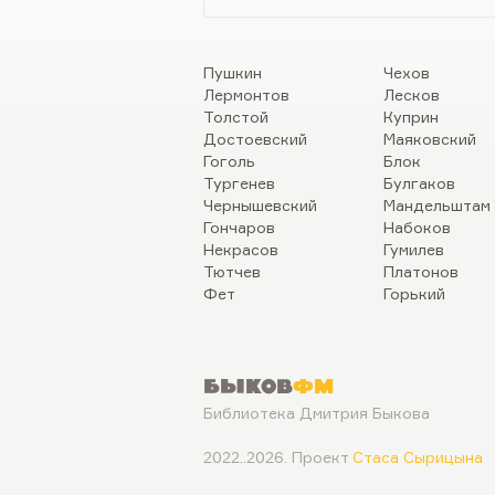
Пушкин
Чехов
Лермонтов
Лесков
Толстой
Куприн
Достоевский
Маяковский
Гоголь
Блок
Тургенев
Булгаков
Чернышевский
Мандельштам
Гончаров
Набоков
Некрасов
Гумилев
Тютчев
Платонов
Фет
Горький
Быков
ФМ
Библиотека Дмитрия Быкова
2022..2026. Проект
Стаса Сырицына