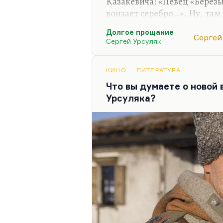
Казакевича: «Певец «Берёзы
вонзает серебро…». Ну, там
Сурова. Суров был… Ну, ест
Долгое прощание
антисемит и лоялист, вознё
Сергей
Сергей Урсуляк
космополитизмом. Но пика
том, что, как и большинств
малоодарённый. За него пи
КИНО
ЛИТЕРАТУРА
благодаря кампании травл
Что вы думаете о новой
из профессии. Ну спасибо хо
Урсуляка?