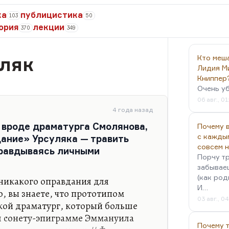
ка
публицистика
103
50
ория
лекции
370
349
уляк
Кто меш
Лидия М
Книппер
Очень у
06 авг., 01
4 года назад
 вроде драматурга Смолянова,
Почему в
с кажды
ание» Урсуляка — травить
совсем 
правдываясь личными
Порчу тр
забываеш
(как род
никакого оправдания для
И…
 вы знаете, что прототипом
03 авг., 0
кой драматург, который больше
я сонету-эпиграмме Эммануила
Почему 