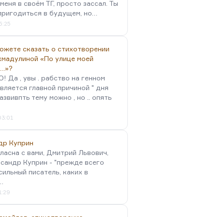
меня в своём ТГ, просто зассал. Ты
пригодиться в будущем, но…
5:25
можете сказать о стихотворении
хмадулиной «По улице моей
…»?
 Да , увы . рабство на генном
вляется главной причиной " дня
Развивпть тему можно , но .. опять
03:01
др Куприн
гласна с вами, Дмитрий Львович,
сандр Куприн - "прежде всего
сильный писатель, каких в
…
1:29