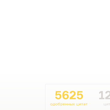
5625
1
одобренных цитат
цит