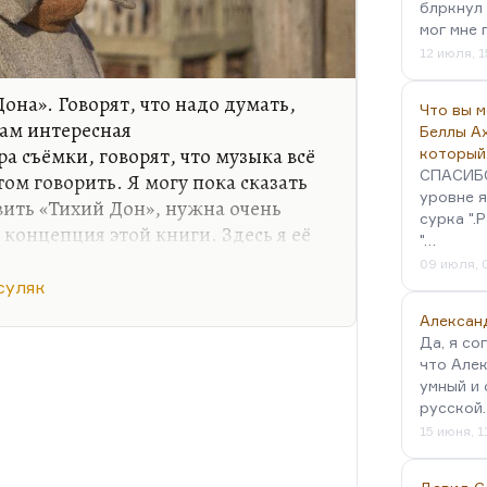
блркнул 
мог мне 
12 июля, 1
Дона». Говорят, что надо думать,
Что вы 
там интересная
Беллы А
а съёмки, говорят, что музыка всё
который
СПАСИБО!
том говорить. Я могу пока сказать
уровне я
вить «Тихий Дон», нужна очень
сурка ".
 концепция этой книги. Здесь я её
"…
не совершенно не нравятся те
09 июля, 
е здесь показаны. Я ничего не
суляк
могу их такими принять. Вот что
Алексан
Да, я со
что Алек
принять таких героев, по-моему, в
умный и 
Пичула, «Мечты идиота». Это
русской
такого Бендера, но ни такого
15 июня, 1
ицом…