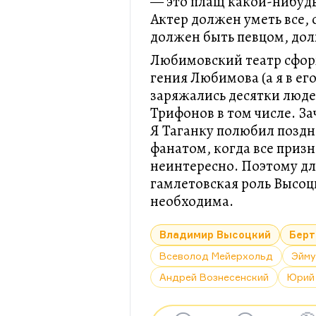
— это плащ какой-нибудь,
Актер должен уметь все,
должен быть певцом, до
Любимовский театр сфор
гения Любимова (а я в ег
заряжались десятки люде
Трифонов в том числе. За
Я Таганку полюбил поздно
фанатом, когда все призн
неинтересно. Поэтому дл
гамлетовская роль Высоц
необходима.
Владимир Высоцкий
Берт
Всеволод Мейерхольд
Эйму
Андрей Вознесенский
Юрий