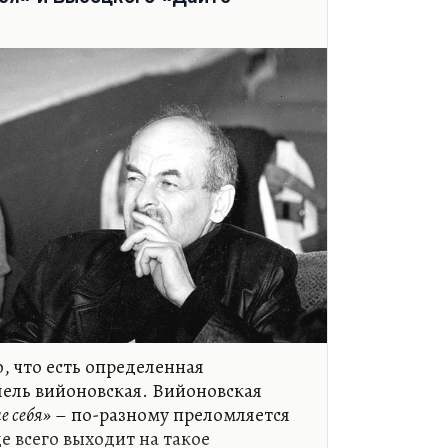
ышки злобы и подозрительности, и
шие. Но прежде всего, конечно,
к рощу в сентябрь осыпает мозги
хи Есенина, кстати как раз и
, они несравненно хуже прежних,
, что есть определенная
лель вийоновская. Вийоновская
е себя»
– по-разному преломляется
де всего выходит на такое