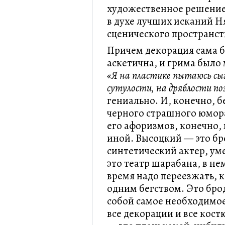
художественное решение
в духе лучших исканий Н
сценического пространст
Причем декорация сама б
аскетична, и грима было
«Я на пластике пытаюсь сы
сутулости, на дряблости по
гениально. И, конечно, б
черного страшного юмора
его афоризмов, конечно,
иной. Высоцкий — это бр
синтетический актер, ум
это театр шарабана, в нем
время надо переезжать, к
одним бегством. Это брод
собой самое необходимое
все декорации и все кос