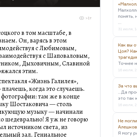
«Малхол
Малхолл
понять, 
>1т
…
31 июля, 1
соцкого в том масштабе, в
наем. Он, варясь в этом
Как вы о
аимодействуя с Любимовым,
Цоя? Как
заимодействуя с Шаповаловым,
трагеди
ртником, Дыховичным, Славиной
Точнее н
ряжался этим.
16 июля, 2
спектакля «Жизнь Галилея»,
За что 
плачешь, когда это случаешь.
...Да пр
фотографии: там же в конце
это так 
ыку Шостаковича — столь
16 июля, 2
 ликующую музыку — начинали
ло шедеврально! Я уж не говорю
Не могли
был источником света, из
Алешков
тельный зал. Гениальное
Я могу р