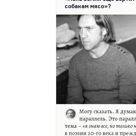
поведение, и безумные всп
собакам мясо»?
скандалы, его сопровождав
как правильно он сказал:
«ка
алкоголь».
Действительно, поздние сти
наиболее любимые народом
именно…
Могу сказать. Я думаю
параллель. Это парал
тема –
«я знаю все, но только н
в поэзии 20-го века и преж