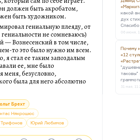
 который сам по себе играет.
Давид С
«Маркит
 он должен быть акробатом,
какой ан
лжен быть художником.
дух стих
мировал гениальную плеяду, от
Спасибо 
06 июня, 1
о гениальности не сомневаюсь)
й — Вознесенский в том числе,
чем-то это было нужно им всем.
Почему н
«12 стул
, я стал ее таким запоздалым
«Растра
авали ее, мне было
"душевн
я меня, безусловно,
таковы" 
кого была для него абсолютно
граммот
31 мая, 11
ольт Брехт
нтас Някрошюс
 Трифонов
Юрий Любимов