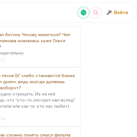
Войти
ал Антону Чехову жениться? Чем
изинова оказалась хуже Ольги
?
бедительно.
:23
 песне БГ «небо становится ближе
м днем», ведь иногда думаешь
наоборот?
удно отрицать. Из-за неё
ь, что "кто-то смотрит нам вслед"
ители или как те, кто нас любит).
4:58
так сложно понять смысл фильма