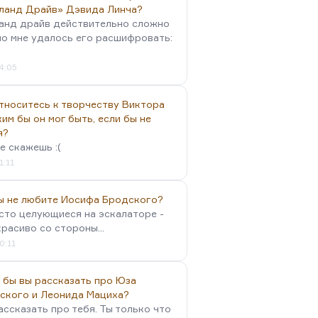
ланд Драйв» Дэвида Линча?
анд драйв действительно сложно
но мне удалось его расшифровать:
4:05
тноситесь к творчеству Виктора
им бы он мог быть, если бы не
я?
е скажешь :(
1:11
вы не любите Иосифа Бродского?
осто целующиеся на эскалаторе -
красиво со стороны...
0:11
 бы вы рассказать про Юза
ского и Леонида Мациха?
ассказать про тебя. Ты только что