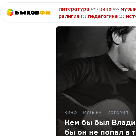
литература
кино
музы
4693
655
Быков
ФМ
религия
педагогика
ист
152
180
КИНО
МУЗЫКА
ИСТОРИЯ
Кем бы был Влади
бы он не попал в 