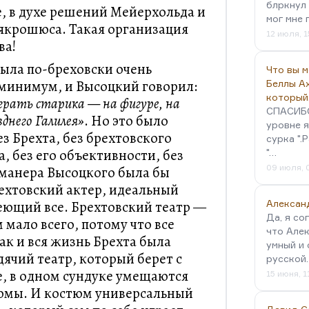
блркнул 
, в духе решений Мейерхольда и
мог мне 
якрошюса. Такая организация
12 июля, 1
ва!
ыла по-бреховски очень
Что вы 
 минимум, и Высоцкий говорил:
Беллы А
который
грать старика — на фигуре, на
СПАСИБО!
зднего Галилея»
. Но это было
уровне я
ез Брехта, без брехтовского
сурка ".
, без его объективности, без
"…
09 июля, 
 манера Высоцкого была бы
ехтовский актер, идеальный
еющий все. Брехтовский театр —
Алексан
Да, я со
 мало всего, потому что все
что Алек
ак и вся жизнь Брехта была
умный и 
ячий театр, который берет с
русской
, в одном сундуке умещаются
15 июня, 1
тюмы. И костюм универсальный