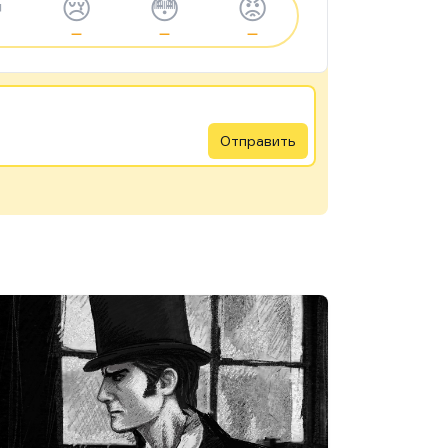

😢
😳
😡
—
—
—
Отправить