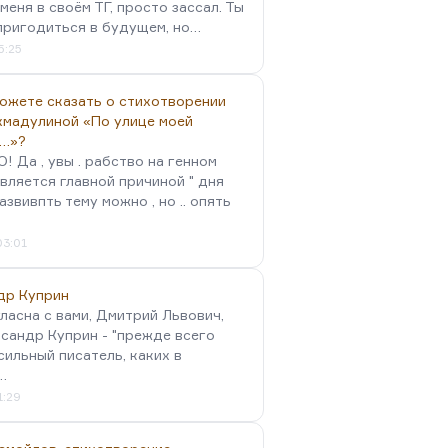
меня в своём ТГ, просто зассал. Ты
пригодиться в будущем, но…
5:25
можете сказать о стихотворении
хмадулиной «По улице моей
…»?
 Да , увы . рабство на генном
вляется главной причиной " дня
Развивпть тему можно , но .. опять
03:01
др Куприн
гласна с вами, Дмитрий Львович,
сандр Куприн - "прежде всего
сильный писатель, каких в
…
1:29