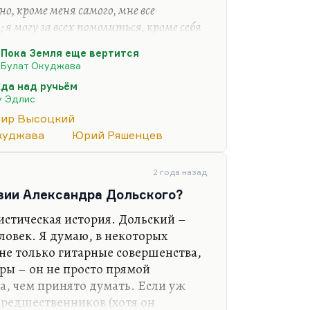
но, кроме меня самого, мне все
 я могу за всех помолиться, кроме себя
го мне просить для себя».
Пока Земля еще вертится
Конечно, он лукавил, говоря, что
Булат Окуджава
– это молитва жене. Безусловно,
да над ручьём
 в его жизни, в его творческом
 Эдлис
чно, Ольга Владимировна
ир Высоцкий
зеленоглазый мой» – понятный…
куджава
Юрий Ряшенцев
2 года назад
эзии Александра Дольского?
мистическая история. Дольский –
ловек. Я думаю, в некоторых
не только гитарные совершенства,
уры – он не просто прямой
, чем принято думать. Если уж
редшественников (хотя он