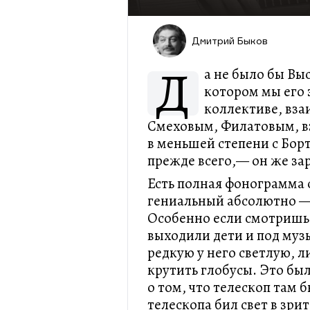
Дмитрий Быков
Д
а не было бы Вы
котором мы его з
коллективе, вз
Смеховым, Филатовым, в
в меньшей степени с Бо
прежде всего,— он же за
Есть полная фонограмма 
гениальный абсолютно — 
Особенно если смотришь 
выходили дети и под муз
редкую у него светлую,
крутить глобусы. Это бы
о том, что телескоп там 
телескопа бил свет в зри