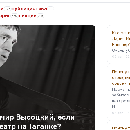
ка
публицистика
103
50
ория
лекции
370
349
Кто меш
Лидия М
Книппер
Очень у
06 авг., 01
Почему в
с кажды
совсем 
Порчу тр
забываеш
(как род
И…
03 авг., 0
мир Высоцкий, если
театр на Таганке?
Почему 