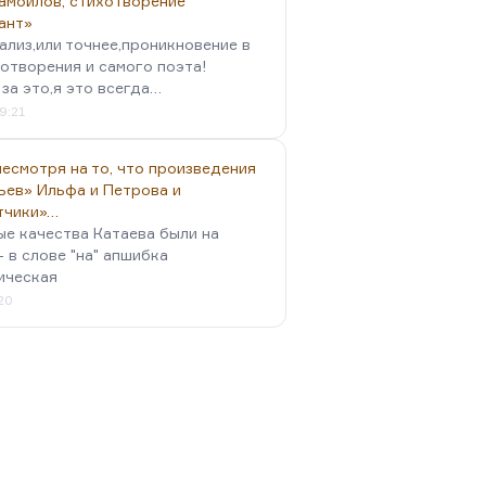
амойлов, стихотворение
ант»
ализ,или точнее,проникновение в
отворения и самого поэта!
за это,я это всегда…
9:21
есмотря на то, что произведения
ьев» Ильфа и Петрова и
тчики»…
ые качества Катаева были на
- в слове "на" апшибка
ическая
:20