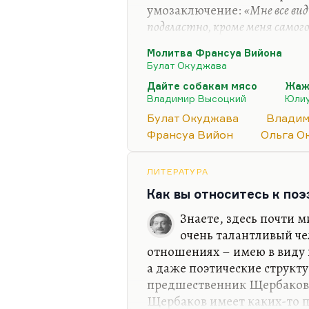
умозаключение:
«Мне все вид
подвластно, кроме меня самого;
самого, потому что не знаю, че
Молитва Франсуа Вийона
Эта тема есть у Окуджавы. 
Булат Окуджава
«Молитва Франсуа Вийона» 
Дайте собакам мясо
Жаж
Ольга Владимировна сыграла
Владимир Высоцкий
Юлиу
росте огромную роль. Коне
Булат Окуджава
Владим
женщина поразительная, «
Франсуа Вийон
Ольга О
ЛИТЕРАТУРА
Как вы относитесь к по
Знаете, здесь почти 
очень талантливый че
отношениях – имею в виду 
а даже поэтические структ
предшественник Щербакова
Щербаков имеет каких-то п