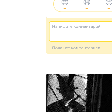
😍
😆

—
—
—
Напишите комментарий
Пока нет комментариев