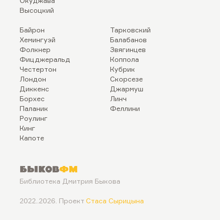
Окуджава
Высоцкий
Байрон
Тарковский
Хемингуэй
Балабанов
Фолкнер
Звягинцев
Фицджеральд
Коппола
Честертон
Кубрик
Лондон
Скорсезе
Диккенс
Джармуш
Борхес
Линч
Паланик
Феллини
Роулинг
Кинг
Капоте
Быков
ФМ
Библиотека Дмитрия Быкова
2022..2026. Проект
Стаса Сырицына