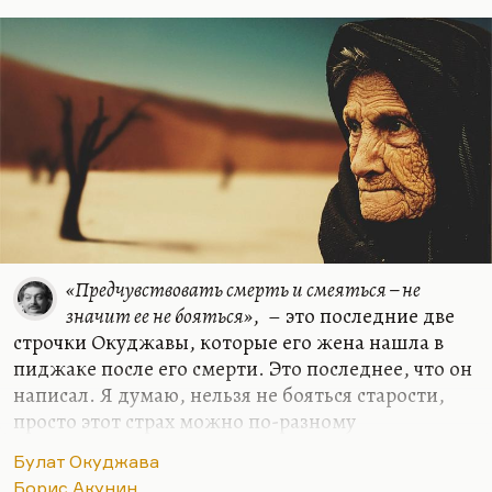
безусловно, конспирология, дети всегда
заговорщики, они всегда против нас что-то
такое…
«Предчувствовать смерть и смеяться – не
значит ее не бояться»
, – это последние две
строчки Окуджавы, которые его жена нашла в
пиджаке после его смерти. Это последнее, что он
написал. Я думаю, нельзя не бояться старости,
просто этот страх можно по-разному
трансформировать. Что значит старость? Я боюсь
Булат Окуджава
немощи – творческой, физической. Чтобы ее не
Борис Акунин