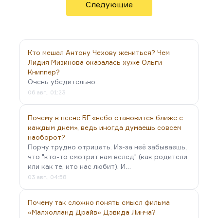
Следующие
русском литературном процессе начинает играть
так называемая Букеровская премия, которая
отличается, рискну поссориться с ней
окончательно, хотя она присуждается и до сих
Кто мешал Антону Чехову жениться? Чем
пор, которая отличается какой-то удивительной
Лидия Мизинова оказалась хуже Ольги
иррациональностью, непредсказуемостью и
Книппер?
скандальностью. Началось еще с первого
Очень убедительно.
присуждения, о котором мы говорили, когда из
06 авг., 01:23
всех очевидных кандидатов — Петрушевской,
Горенштейна — получила премию самая
Почему в песне БГ «небо становится ближе с
забытая…
каждым днем», ведь иногда думаешь совсем
наоборот?
Порчу трудно отрицать. Из-за неё забываешь,
что "кто-то смотрит нам вслед" (как родители
или как те, кто нас любит). И…
03 авг., 04:58
Почему так сложно понять смысл фильма
«Малхолланд Драйв» Дэвида Линча?