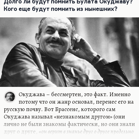
был трагической личностью во многом. И при
Долго ли будут помнить Булата Окуджаву?
этом – чтобы он умел свое отстаивать до конца,
Кого еще будут помнить из нынешних?
как Шварц, который казался и робким, и каким-
то чересчур интеллигентным. И эти вечно
дрожащие руки…
Окуджава – бессмертен, это факт. Именно
потому что он жанр основал, перенес его на
русскую почву. Вот Брассенс, которого сам
Окуджава называл «незнакомым другом» (они
лично не были знакомы фактически, но они знали
друг о друге,
«он верит в знанье друг о друге предельно
крайних двух начал»
)… Я думаю, Окуджаве