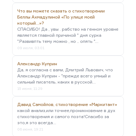
Что вы можете сказать о стихотворении
Беллы Ахмадулиной «По улице моей
который…»?
СПАСИБО! Да , увы . рабство на генном уровне
является главной причиной " дня сурка
".Развивпть тему можно , но .. опять "…
09 июля, 03:01
Александр Куприн
Да, я согласна с вами, Дмитрий Львович, что
Александр Куприн - "прежде всего умный и
сильный писатель, каких в русской…
15 июня, 11:29
Давид Самойлов, стихотворение «Маркитант»
какой анализ,или точнее,проникновение в дух
стихотворения и самого поэта!Спасибо за
это,я это всегда…
06 июня, 19:21