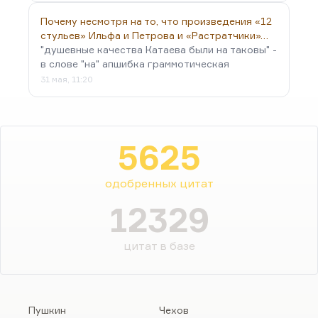
Почему несмотря на то, что произведения «12
стульев» Ильфа и Петрова и «Растратчики»…
"душевные качества Катаева были на таковы" -
в слове "на" апшибка граммотическая
31 мая, 11:20
5625
одобренных цитат
12329
цитат в базе
Пушкин
Чехов