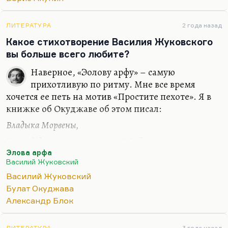
чувствовать, надо себя держать в
интеллектуальном тонусе, наверное. Мне самому
иногда, вы не поверите, хочется передохнуть.
ЛИТЕРАТУРА
2 года назад
Мне иногда хочется поспать днем, не писать
Какое стихотворение Василия Жуковского
никому не нужных бесчисленных статей, которые
вы больше всего любите?
я продолжаю писать в разные места, и это все
Наверное, «Эолову арфу» – самую
бесплатно. Я и эту программу веду бесплатно. От
прихотливую по ритму. Мне все время
некоторых активностей мне…
хочется ее петь на мотив «Простите пехоте». Я в
книжке об Окуджаве об этом писал:
Владыка Морвены,
Жил в дедовском замке могучий Ордал;
Элова арфа
Над озером стены
Василий Жуковский
Зубчатые замок с холма возвышал;
Василий Жуковский
Действительно, мелодическая близость
Булат Окуджава
Окуджавы и Жуковского, по-моему, очень
Александр Блок
очевидна, во многих вещах. Да и вообще, у
Жуковского нельзя любить что-то одно, он
ЛИТЕРАТУРА
3 года назад