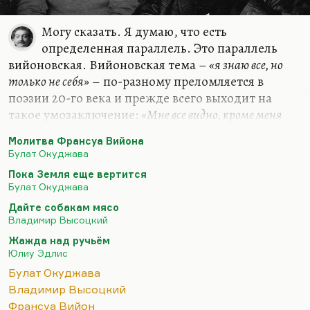
Могу сказать. Я думаю, что есть
определенная параллель. Это параллель
вийоновская. Вийоновская тема –
«я знаю все, но
только не себя»
– по-разному преломляется в
поэзии 20-го века и прежде всего выходит на
такое умозаключение:
«Мне все видно, кроме меня
самого, мне все подвластно, кроме меня самого; я могу за
Молитва Франсуа Вийона
всех помолиться, кроме себя самого, потому что не
Булат Окуджава
знаю, чего мне просить для себя».
Пока Земля еще вертится
Эта тема есть у Окуджавы. Конечно, он лукавил,
Булат Окуджава
говоря, что «Молитва Франсуа Вийона» – это
Дайте собакам мясо
молитва жене. Безусловно, Ольга Владимировна
Владимир Высоцкий
сыграла в его жизни, в его творческом росте
Жажда над ручьём
огромную роль. Конечно, Ольга Владимировна
Юлиу Эдлис
женщина поразительная, «зеленоглазый мой» –
Булат Окуджава
понятный…
Владимир Высоцкий
Франсуа Вийон