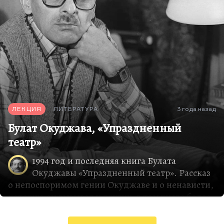
ЛЕКЦИЯ
ЛИТЕРАТУРА
3 года назад
Булат Окуджава, «Упраздненный
театр»
1994 год и последняя книга Булата
Окуджавы «Упраздненный театр». Рассказ
о непоспоримом гении Окуджаве и о ненависти,
которую он вызывал у других, в том числе более
молодых и актуальных, писателей.
В это время довольно значительную роль в