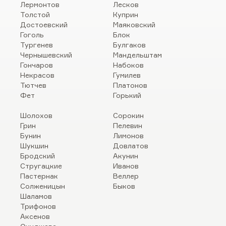
Лермонтов
Лесков
Толстой
Куприн
Достоевский
Маяковский
Гоголь
Блок
Тургенев
Булгаков
Чернышевский
Мандельштам
Гончаров
Набоков
Некрасов
Гумилев
Тютчев
Платонов
Фет
Горький
Шолохов
Сорокин
Грин
Пелевин
Бунин
Лимонов
Шукшин
Довлатов
Бродский
Акунин
Стругацкие
Иванов
Пастернак
Веллер
Солженицын
Быков
Шаламов
Трифонов
Аксенов