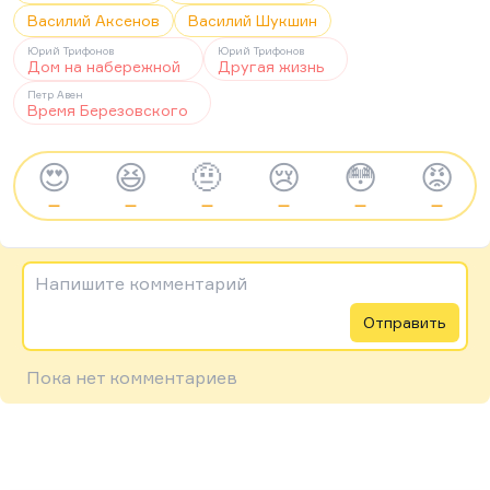
Василий Аксенов
Василий Шукшин
Юрий Трифонов
Юрий Трифонов
Дом на набережной
Другая жизнь
Петр Авен
Время Березовского
😍
😆
🤨
😢
😳
😡
—
—
—
—
—
—
Напишите комментарий
Отправить
Пока нет комментариев