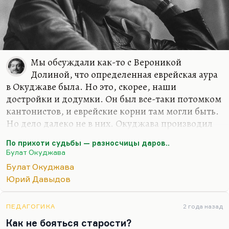
Мы обсуждали как-то с Вероникой
Долиной, что определенная еврейская аура
в Окуджаве была. Но это, скорее, наши
достройки и додумки. Он был все-таки потомком
кантонистов, и еврейские корни там могли быть.
Но дело далеко не в них. Окуджава производил
впечатление именно принадлежащего (это
По прихоти судьбы — разносчицы даров..
немножко совпадает с нашим отношением к
Булат Окуджава
еврейству, но это не совсем так)… Вот у нас в
Булат Окуджава
семинаре по янг-эдалту, когда мы обсуждали
Юрий Давыдов
конспирологический роман, появился такой
термин «опасное меньшинство». Без опасного
меньшинства – студентов, поляков, евреев, детей
ПЕДАГОГИКА
2 года назад
(кстати говоря, дети – это, безусловно, янг эдалт,
Как не бояться старости?