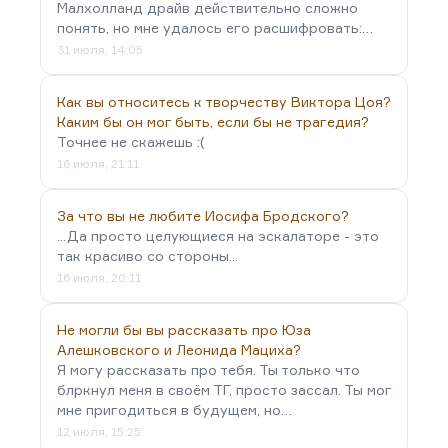
Малхолланд драйв действительно сложно
понять, но мне удалось его расшифровать:…
31 июля, 14:05
Как вы относитесь к творчеству Виктора Цоя?
Каким бы он мог быть, если бы не трагедия?
Точнее не скажешь :(
16 июля, 21:11
За что вы не любите Иосифа Бродского?
...Да просто целующиеся на эскалаторе - это
так красиво со стороны...
16 июля, 20:11
Не могли бы вы рассказать про Юза
Алешковского и Леонида Мациха?
Я могу рассказать про тебя. Ты только что
блркнул меня в своём ТГ, просто зассал. Ты мог
мне пригодиться в будущем, но…
12 июля, 15:25