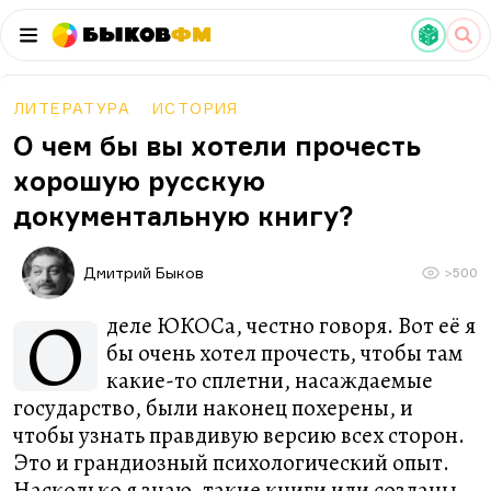
Быков
ФМ
ЛИТЕРАТУРА
ИСТОРИЯ
О чем бы вы хотели прочесть
хорошую русскую
документальную книгу?
Дмитрий Быков
>500
О
деле ЮКОСа, честно говоря. Вот её я
бы очень хотел прочесть, чтобы там
какие-то сплетни, насаждаемые
государство, были наконец похерены, и
чтобы узнать правдивую версию всех сторон.
Это и грандиозный психологический опыт.
Насколько я знаю, такие книги или созданы,