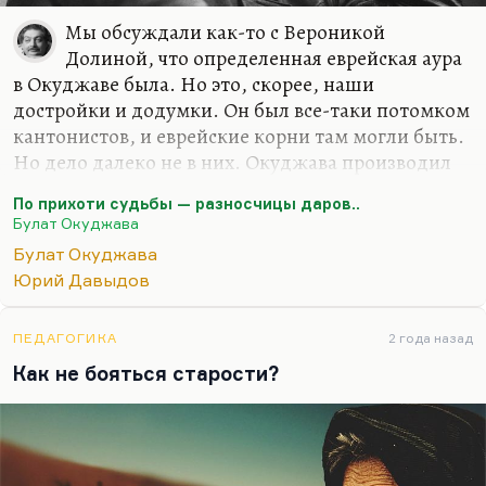
Мы обсуждали как-то с Вероникой
Долиной, что определенная еврейская аура
в Окуджаве была. Но это, скорее, наши
достройки и додумки. Он был все-таки потомком
кантонистов, и еврейские корни там могли быть.
Но дело далеко не в них. Окуджава производил
впечатление именно принадлежащего (это
По прихоти судьбы — разносчицы даров..
немножко совпадает с нашим отношением к
Булат Окуджава
еврейству, но это не совсем так)… Вот у нас в
Булат Окуджава
семинаре по янг-эдалту, когда мы обсуждали
Юрий Давыдов
конспирологический роман, появился такой
термин «опасное меньшинство». Без опасного
меньшинства – студентов, поляков, евреев, детей
ПЕДАГОГИКА
2 года назад
(кстати говоря, дети – это, безусловно, янг эдалт,
Как не бояться старости?
безусловно, конспирология, дети всегда
заговорщики, они всегда против нас что-то
такое…