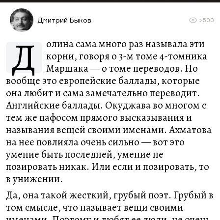
Дмитрий Быков
>500
Д
олина сама много раз называла эти
корни, говоря о 3-м томе 4-томника
Маршака — о томе переводов. Но
вообще это европейские баллады, которые
она любит и сама замечательно переводит.
Английские баллады. Окуджава во многом с
тем же пафосом прямого высказывания и
называния вещей своими именами. Ахматова
на нее повлияла очень сильно — вот это
умение быть последней, умение не
позировать никак. Или если и позировать, то
в унижении.
Да, она такой жесткий, грубый поэт. Грубый в
том смысле, что называет вещи своими
именами. Поэтому и любят ее люди, не очень