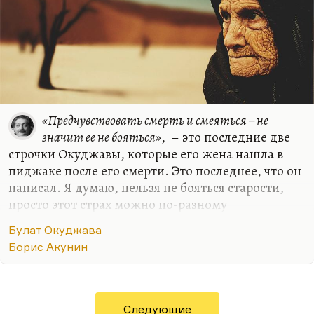
«Предчувствовать смерть и смеяться – не
значит ее не бояться»
, – это последние две
строчки Окуджавы, которые его жена нашла в
пиджаке после его смерти. Это последнее, что он
написал. Я думаю, нельзя не бояться старости,
просто этот страх можно по-разному
трансформировать. Что значит старость? Я боюсь
Булат Окуджава
немощи – творческой, физической. Чтобы ее не
Борис Акунин
чувствовать, надо себя держать в
интеллектуальном тонусе, наверное. Мне самому
иногда, вы не поверите, хочется передохнуть.
Мне иногда хочется поспать днем, не писать
Следующие