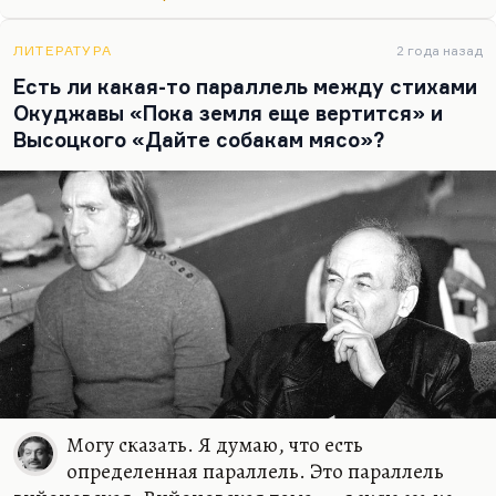
развития куплета и рефрена, – он сумел это
сделать достоянием русской поэзии. Кто из
нынешних будет бессмертен, кого из нынешних
ЛИТЕРАТУРА
2 года назад
будут читать? Найденко в Одессе, это поэт
Есть ли какая-то параллель между стихами
огромного значения. Я думаю, что большое
Окуджавы «Пока земля еще вертится» и
будущее есть у некоторых…
Высоцкого «Дайте собакам мясо»?
Могу сказать. Я думаю, что есть
определенная параллель. Это параллель