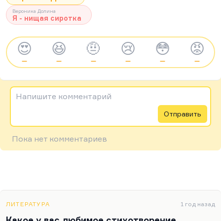
Вероника Долина
Я - нищая сиротка
😍
😆
🤨
😢
😳
😡
—
—
—
—
—
—
Напишите комментарий
Отправить
Пока нет комментариев
ЛИТЕРАТУРА
1 год назад
Какое у вас любимое стихотворение