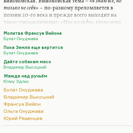
вийоновская. Вийоновская тема –
«я знаю все, но
только не себя»
– по-разному преломляется в
поэзии 20-го века и прежде всего выходит на
такое умозаключение:
«Мне все видно, кроме меня
самого, мне все подвластно, кроме меня самого; я могу за
Молитва Франсуа Вийона
всех помолиться, кроме себя самого, потому что не
Булат Окуджава
знаю, чего мне просить для себя».
Пока Земля еще вертится
Эта тема есть у Окуджавы. Конечно, он лукавил,
Булат Окуджава
говоря, что «Молитва Франсуа Вийона» – это
Дайте собакам мясо
молитва жене. Безусловно, Ольга Владимировна
Владимир Высоцкий
сыграла в его жизни, в его творческом росте
Жажда над ручьём
огромную роль. Конечно, Ольга Владимировна
Юлиу Эдлис
женщина поразительная, «зеленоглазый мой» –
Булат Окуджава
понятный…
Владимир Высоцкий
Франсуа Вийон
Ольга Окуджава
Юрий Ряшенцев