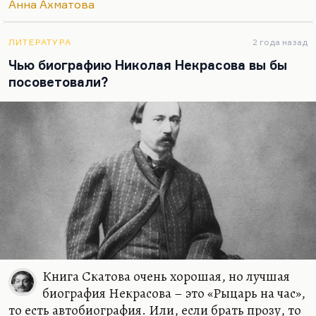
Анна Ахматова
Мимо другого потекла она,
И я своих не знаю берегов.
ЛИТЕРАТУРА
2 года назад
Особенно мне нравится вот этот ритмический
Чью биографию Николая Некрасова вы бы
сбой.
посоветовали?
И сколько я стихов не написала,
И тайный хор их бродит вкруг меня
И, может быть, еще когда-нибудь
Меня задушит...
Книга Скатова очень хорошая, но лучшая
биография Некрасова – это «Рыцарь на час»,
то есть автобиография. Или, если брать прозу, то