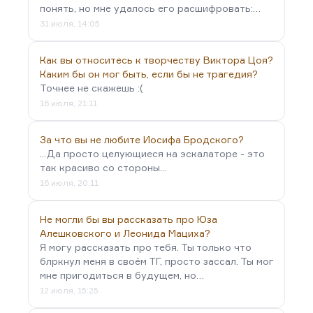
понять, но мне удалось его расшифровать:…
31 июля, 14:05
Как вы относитесь к творчеству Виктора Цоя?
Каким бы он мог быть, если бы не трагедия?
Точнее не скажешь :(
16 июля, 21:11
За что вы не любите Иосифа Бродского?
...Да просто целующиеся на эскалаторе - это
так красиво со стороны...
16 июля, 20:11
Не могли бы вы рассказать про Юза
Алешковского и Леонида Мациха?
Я могу рассказать про тебя. Ты только что
блркнул меня в своём ТГ, просто зассал. Ты мог
мне пригодиться в будущем, но…
12 июля, 15:25