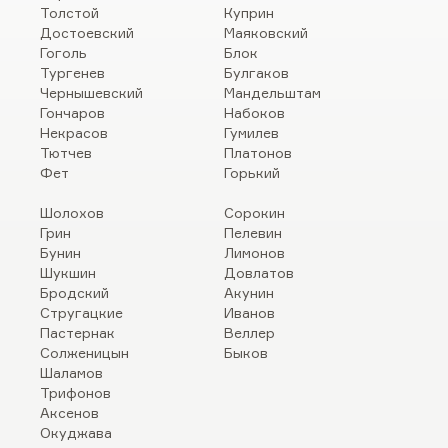
Толстой
Куприн
Достоевский
Маяковский
Гоголь
Блок
Тургенев
Булгаков
Чернышевский
Мандельштам
Гончаров
Набоков
Некрасов
Гумилев
Тютчев
Платонов
Фет
Горький
Шолохов
Сорокин
Грин
Пелевин
Бунин
Лимонов
Шукшин
Довлатов
Бродский
Акунин
Стругацкие
Иванов
Пастернак
Веллер
Солженицын
Быков
Шаламов
Трифонов
Аксенов
Окуджава