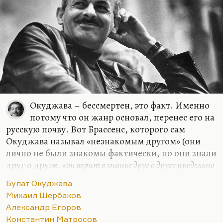
дрожащие руки…
Окуджава – бессмертен, это факт. Именно
потому что он жанр основал, перенес его на
русскую почву. Вот Брассенс, которого сам
Окуджава называл «незнакомым другом» (они
лично не были знакомы фактически, но они знали
друг о друге,
«он верит в знанье друг о друге предельно
крайних двух начал»
)… Я думаю, Окуджаве
Булат Окуджава
бессмертие гарантировано именно потому, что он
Михаил Щербаков
сумел фольклорную амбивалентность,
Александр Егоров
неоднозначность, загадочность, параллельность
Константин Матросов