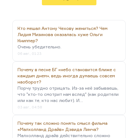
никому не нужных бесчисленных статей, которые
я продолжаю писать в разные места, и это все
бесплатно. Я и эту программу веду бесплатно. От
некоторых активностей мне…
Кто мешал Антону Чехову жениться? Чем
Лидия Мизинова оказалась хуже Ольги
Книппер?
Очень убедительно.
06 авг., 01:23
Почему в песне БГ «небо становится ближе с
каждым днем», ведь иногда думаешь совсем
наоборот?
Порчу трудно отрицать. Из-за неё забываешь,
что "кто-то смотрит нам вслед" (как родители
или как те, кто нас любит). И…
03 авг., 04:58
Почему так сложно понять смысл фильма
«Малхолланд Драйв» Дэвида Линча?
Малхолланд драйв действительно сложно