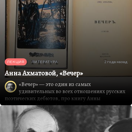
ЛЕКЦИЯ
ЛИТЕРАТУРА
2 года назад
Анна Ахматовой, «Вечер»
«Вечер» — это один из самых
удивительных во всех отношениях русских
поэтических дебютов, про книгу Анны
Ахматовой «Вечер». Ахматовой 23 в момент
выхода книги, она уже сложившийся поэт. С
1909 года Гумилев считает ее настоящим
мастером, пишет ей в одном из писем:
«Теперь я