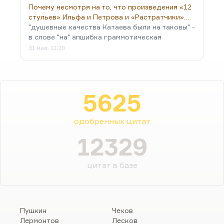
Почему несмотря на то, что произведения «12
стульев» Ильфа и Петрова и «Растратчики»…
"душевные качества Катаева были на таковы" -
в слове "на" апшибка граммотическая
31 мая, 11:20
5625
одобренных цитат
12329
цитат в базе
Пушкин
Чехов
Лермонтов
Лесков