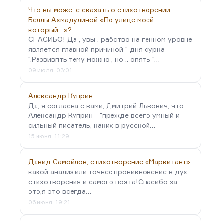
Что вы можете сказать о стихотворении
Беллы Ахмадулиной «По улице моей
который…»?
СПАСИБО! Да , увы . рабство на генном уровне
является главной причиной " дня сурка
".Развивпть тему можно , но .. опять "…
09 июля, 03:01
Александр Куприн
Да, я согласна с вами, Дмитрий Львович, что
Александр Куприн - "прежде всего умный и
сильный писатель, каких в русской…
15 июня, 11:29
Давид Самойлов, стихотворение «Маркитант»
какой анализ,или точнее,проникновение в дух
стихотворения и самого поэта!Спасибо за
это,я это всегда…
06 июня, 19:21