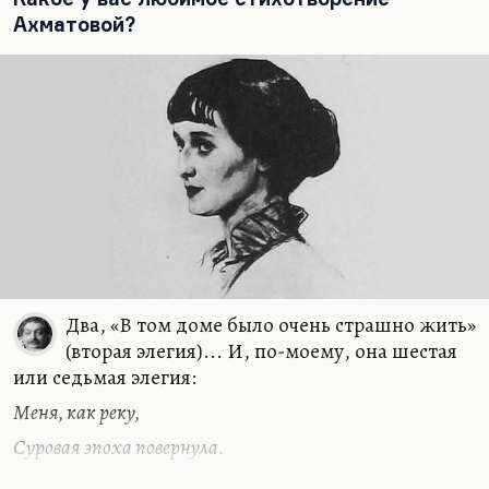
Ахматовой?
Два, «В том доме было очень страшно жить»
(вторая элегия)... И, по-моему, она шестая
или седьмая элегия:
Меня, как реку,
Суровая эпоха повернула.
Мне подменили жизнь. В другое русло,