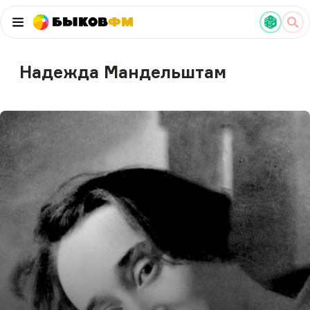
Быков
ФМ
Надежда Мандельштам