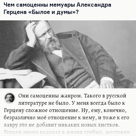
Чем самоценны мемуары Александра
террора посвящен главный раздел, 100-
Герцена «Былое и думы»?
страничный. И Коткин, анализируя все ответы,
уже данные на это…
Они самоценны жанром. Такого в русской
литературе не было. У меня всегда было к
Герцену сложное отношение. Ну, ему, конечно,
безразлично моё отношение к нему, и тоже к его
лавру это не добавит никаких новых листков.
Герцен много наделал в жизни грубых, жестоких