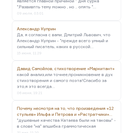
является главной причиной " дня сурка
".Развивпть тему можно , но .. опять "…
09 июля, 03:01
Александр Куприн
Да, я согласна с вами, Дмитрий Львович, что
Александр Куприн - "прежде всего умный и
сильный писатель, каких в русской…
15 июня, 11:29
Давид Самойлов, стихотворение «Маркитант»
какой анализ,или точнее,проникновение в дух
стихотворения и самого поэта!Спасибо за
это,я это всегда…
06 июня, 19:21
Почему несмотря на то, что произведения «12
стульев» Ильфа и Петрова и «Растратчики»…
"душевные качества Катаева были на таковы" -
в слове "на" апшибка граммотическая
31 мая, 11:20