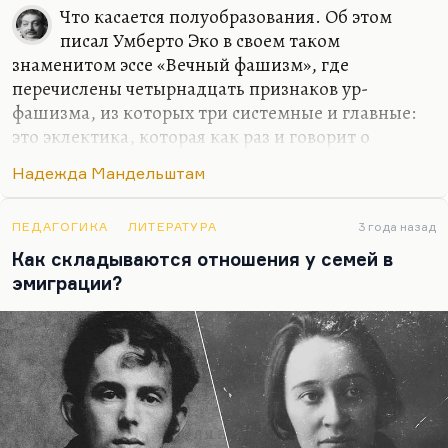
Что касается полуобразования. Об этом
писал Умберто Эко в своем таком
знаменитом эссе «Вечный фашизм», где
перечислены четырнадцать признаков ур-
фашизма, из которых три системные и главные:
это эклектика, которая как раз и говорит о
полуобразовании, культ архаики и культ смерти.
Надежда Мандельштам
Вот это три вещи, на которых стоит ур-фашизм,
плюс-минус ещё десять-одиннадцать признаков,
которые факультативны.
ПЕДАГОГИКА
ЛИТЕРАТУРА
3 года назад
Как складываются отношения у семей в
Я думаю, что среда для фашизма — это не
эмиграции?
полуобразование. Вот у нас была дискуссия с
Константином Богомоловым, режиссером
знаменитым, в «Русском пионере». В принципе,
на салонах «Пионера» есть принцип не
разглашать содержание дискуссии до
публикации выверенной стенограммы. Но я, по
крайней…