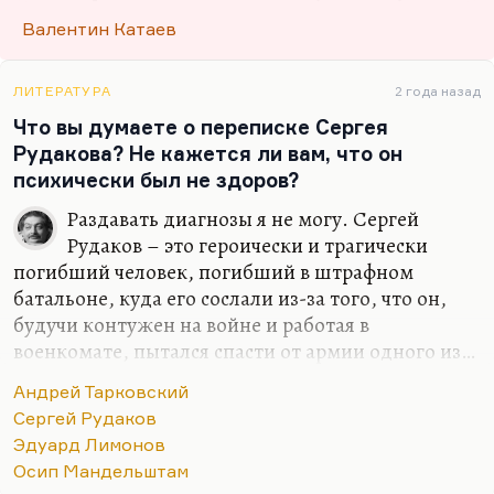
И главная тема Катаева — это время, то, что оно
Валентин Катаев
делает с человеком, то, как оно проходит. Это я
говорю не потому, что его главный
производственный роман назывался «Время,
ЛИТЕРАТУРА
2 года назад
вперёд!». Как раз Маяковский подарил ему эту
Что вы думаете о переписке Сергея
строчку из своего «Марша времени» из «Бани» и
Рудакова? Не кажется ли вам, что он
сказал: «Напишете роман о пятилетке — дарю!»
психически был не здоров?
Маяковский любил вот так стимулировать
Раздавать диагнозы я не могу. Сергей
коллег.
Рудаков – это героически и трагически
Что касается самой идеи того, что время делает
погибший человек, погибший в штрафном
с человеком. Катаев наследник Бунина в том,
батальоне, куда его сослали из-за того, что он,
что…
будучи контужен на войне и работая в
военкомате, пытался спасти от армии одного из…
по-моему, кого-то из верующих… В общем, он
Андрей Тарковский
пытался спасти от мобилизации человека,
Сергей Рудаков
совершенно к войне не готового, совсем к ней не
Эдуард Лимонов
приспособленного. Положил душу за други своя.
Осип Мандельштам
Сергей Рудаков… как поэта я не могу его