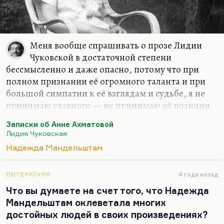
Меня вообще спрашивать о прозе Лидии
Чуковской в достаточной степени
бессмысленно и даже опасно, потому что при
полном признании её огромного таланта и при
большой симпатии к её взглядам и судьбе, я не
принимаю главного — не принимаю её позиции
Немезиды. «Немезида-Чуковская» называла её
Записки об Анне Ахматовой
Габбе, и называла, наверное, не зря. Потому что
Лидия Чуковская
для меня Лидия Корнеевна — это образец
Надежда Мандельштам
человека, который готов нести поэта на руках,
пока он идёт на Голгофу, но стоит ему ступить
шаг в сторону, как тут же она обрушивает на него
ЛИТЕРАТУРА
4 года назад
своё презрение.
Что вы думаете на счет того, что Надежда
Мандельштам оклеветала многих
Что касается Ахматовой. Ну, Анна Андреевна
достойных людей в своих произведениях?
была не пряник, что там говорить, и с Чуковской