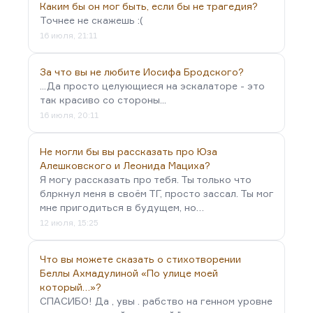
Каким бы он мог быть, если бы не трагедия?
Точнее не скажешь :(
16 июля, 21:11
За что вы не любите Иосифа Бродского?
...Да просто целующиеся на эскалаторе - это
так красиво со стороны...
16 июля, 20:11
Не могли бы вы рассказать про Юза
Алешковского и Леонида Мациха?
Я могу рассказать про тебя. Ты только что
блркнул меня в своём ТГ, просто зассал. Ты мог
мне пригодиться в будущем, но…
12 июля, 15:25
Что вы можете сказать о стихотворении
Беллы Ахмадулиной «По улице моей
который…»?
СПАСИБО! Да , увы . рабство на генном уровне