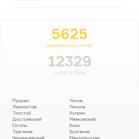
5625
одобренных цитат
12329
цитат в базе
Пушкин
Чехов
Лермонтов
Лесков
Толстой
Куприн
Достоевский
Маяковский
Гоголь
Блок
Тургенев
Булгаков
Чернышевский
Мандельштам