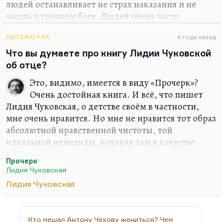
людей останавливает не страх наказания и не
мысль о грозном боге. Людей очень часто
останавливает (и это благая остановка, благое
торможение) мысль о том, что мир не
ЛИТЕРАТУРА
4 года назад
рационален, не всегда предсказуем. И поэтому
Что вы думаете про книгу Лидии Чуковской
решение, у которого есть 99 рациональных
об отце?
аргументов (например, что старуху надо убить,
Это, видимо, имеется в виду «Прочерк»?
потому что это можно скрыть, потому что старуха
Очень достойная книга. И всё, что пишет
вредна, опасна, противна), это решение пасует
Лидия Чуковская, о детстве своём в частности,
перед одним иррациональным. И так далее.
мне очень нравится. Но мне не нравится тот образ
Я всегда настаиваю на том, что без чуда этика
абсолютной нравственной чистоты, той
немыслима. Возможно без чуда рациональное
идеальной немезиды, которая там в качестве
мышление, и…
лирического героя. Меня несколько смущает её
Прочерк
бескомпромиссность. Мне не нравится, как она
Лидия Чуковская
судит Ивинскую. Мне не очень нравится, даже
Лидия Чуковская
совсем не нравится её книга «Дом поэта» о
Надежде Мандельштам. Интонация прокурора
мне не нравится в ней, интонация нелюбви к
Кто мешал Антону Чехову жениться? Чем