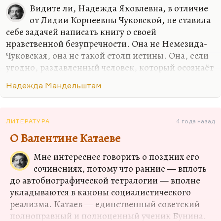
она вела себя не очень хорошо. Но есть страшное
Видите ли, Надежда Яковлевна, в отличие
подозрение. Вот если рядом с вами…
от Лидии Корнеевны Чуковской, не ставила
себе задачей написать книгу о своей
нравственной безупречности. Она не Немезида-
Чуковская, она не такой столп истины. Она, если
угодно, раздавленный человек, который осознаёт
свою раздавленность и решил написать о своей
Надежда Мандельштам
раздавленности всю правду, который не делает
тайны из последствий этой психологической
обработки. Из XX века — из ГУЛАГа, из
ЛИТЕРАТУРА
4 года назад
ожиданий вестей из ГУЛАГа, из вдовства, из
О Валентине Катаеве
страха, из постоянного ужаса наушничества
вокруг — не мог выйти здоровый человек.
Мне интереснее говорить о поздних его
Надежда Яковлевна пишет о себе, безусловно,
сочинениях, потому что ранние — вплоть
так же пристрастно и так же жестоко. Её книги
до автобиографической тетралогии — вполне
не претендуют на объективность. Да, там многим
укладываются в каноны социалистического
сёстрам…
реализма. Катаев — единственный советский
полноправный и полноценный ученик Бунина.