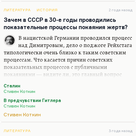
оценивать, потому что недостаточно знаю, да и
ЛИТЕРАТУРА
ИСТОРИЯ
2 года назад
далеко не все стихи опубликованы. А по
Зачем в СССР в 30-е годы проводились
переписке… Ну есть же вот это определение
показательные процессы покаяния жертв?
Ахматовой:
«Он сошел с ума, вообразив, что
гениальным поэтом является он, а не Мандельштам»
.
В нацистской Германии проводился процесс
…
над Димитровым, дело о поджоге Рейхстага
типологически очень близко к таким советским
процессам. Что касается причин советских
показательных процессов с публичными
покаяниями — видите ли, это главный вопрос
советской истории.
Сталин
В книге Стивена Коткина о Сталине ( вышел её
Стивен Коткин
второй том и в работе находится третий) —
В предчувствии Гитлера
вероятно, это глубоко фундаментальное, глубоко
Стивен Коткин
фундированное, с миллионом ссылок
Стивен Коткин
колоссального объема исследование: во втором
томе 1200 страниц, третий обещает быть ещё
ЛИТЕРАТУРА
3 года назад
больше. В этом исследовании Коткина феномену