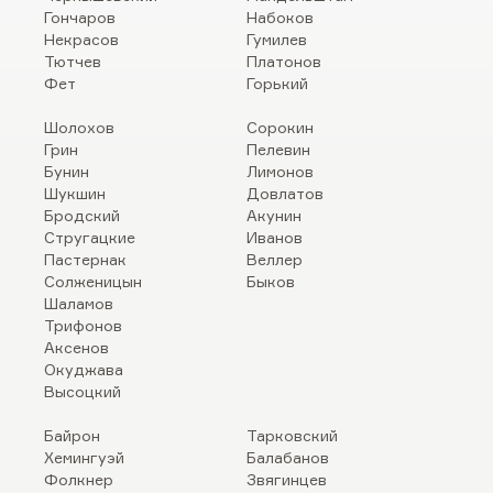
Гончаров
Набоков
Некрасов
Гумилев
Тютчев
Платонов
Фет
Горький
Шолохов
Сорокин
Грин
Пелевин
Бунин
Лимонов
Шукшин
Довлатов
Бродский
Акунин
Стругацкие
Иванов
Пастернак
Веллер
Солженицын
Быков
Шаламов
Трифонов
Аксенов
Окуджава
Высоцкий
Байрон
Тарковский
Хемингуэй
Балабанов
Фолкнер
Звягинцев