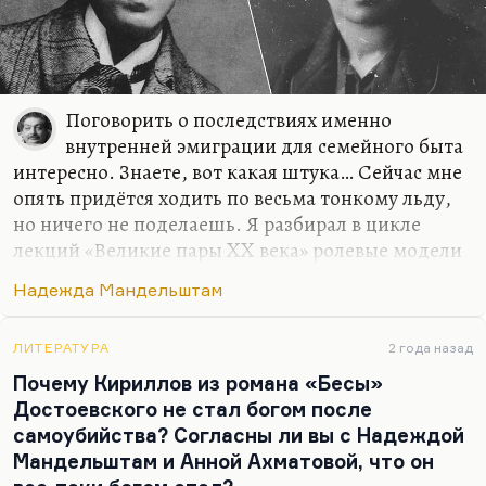
Поговорить о последствиях именно
внутренней эмиграции для семейного быта
интересно. Знаете, вот какая штука… Сейчас мне
опять придётся ходить по весьма тонкому льду,
но ничего не поделаешь. Я разбирал в цикле
лекций «Великие пары XX века» ролевые модели
супружеских пар. Вот есть классическая пара
Надежда Мандельштам
Гумилёва и Ахматовой — «монашка и солдат» или
«блудница и солдат», если угодно. Есть очень
интересная не пара даже, а треугольник там:
ЛИТЕРАТУРА
2 года назад
Зиновьева-Аннибал — Иванов — Шварсалон
Почему Кириллов из романа «Бесы»
(Шварсалон — это падчерица, на которой он
Достоевского не стал богом после
женился после смерти Зиновьевой-Аннибал).
самоубийства? Согласны ли вы с Надеждой
Есть очень интересная ролевая модель Гиппиус,
Мандельштам и Анной Ахматовой, что он
Философова и Мережковского. И так далее.