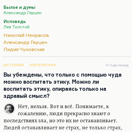
ошибок. И уж во всяком случае за травлю
Былое и думы
Некрасова ох как его на том свете припекут (если
Александр Герцен
уже не припекли), потому что история с
Исповедь
огарёвским наследством — там нет никакой
Лев Толстой
некрасовской вины. После некрасовского
Николай Некрасов
подробного письма к Панаевой, где всё это
Александр Герцен
изложено, после аргументов Чуковского смешно
Лидия Чуковская
это принимать всерьёз.
Вот с муравьевской одой 1864 года, читанной в
ИСТОРИЯ
ЛИТЕРАТУРА
3 года назад
Английском клубе и не сохранившейся, кстати.
Вы убеждены, что только с помощью чуда
Это история, в которой…
можно воспитать этику. Можно ли
воспитать этику, опираясь только на
здравый смысл?
Нет, нельзя. Вот и всё. Понимаете, к
сожалению, люди прекрасно знают о
последствиях зла, но это их не останавливает.
Людей останавливает не страх, не только страх,