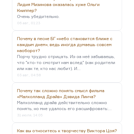
жизни, о которой она много раз говорит. В
Лидия Мизинова оказалась хуже Ольги
общем, она вызывает у меня довольно серьёзные
Книппер?
возражения — при том, что, ещё раз говорю, это
Очень убедительно.
никак не принижает её. Это моё мнение.
06 авг., 01:23
Почему в песне БГ «небо становится ближе с
каждым днем», ведь иногда думаешь совсем
наоборот?
Порчу трудно отрицать. Из-за неё забываешь,
что "кто-то смотрит нам вслед" (как родители
или как те, кто нас любит). И…
03 авг., 04:58
Почему так сложно понять смысл фильма
«Малхолланд Драйв» Дэвида Линча?
Малхолланд драйв действительно сложно
понять, но мне удалось его расшифровать:…
31 июля, 14:05
Как вы относитесь к творчеству Виктора Цоя?