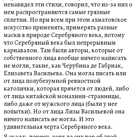
ненавидел эти стихи, говорил, что из-за них о
нем распространяются самые грязные
сплетни. Но при всем при этом ахматовское
искусство применять, примерять разные
маски в природе Серебряного века, потому
что Серебряный века был непрерывным
карнавалом. Там были авторы, которые от
собственного лица вообще ничего написать
не могли, такие, как Черубина де Габриак,
Елизавета Васильева. Она могла писать или
от лица полубезумной ревностной
католички, которая прячется от людей, либо
от лица китайской монахини-странницы,
либо даже от мужского лица (были у нее
попытки). Но от лица Лизы Васильевой она
ничего написать не могла. И это
удивительная черта Серебряного века.
Я скажу, почему, хотя до сих пор об этой