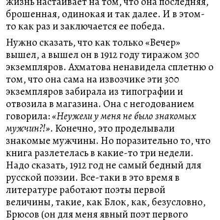
жизнь настаивает на том, что она последняя,
брошенная, одинокая и так далее. И в этом-
то как раз и заключается ее победа.
Нужно сказать, что как только «Вечер»
вышел, а вышел он в 1912 году тиражом 300
экземпляров. Ахматова ненавидела сплетню о
том, что она сама на извозчике эти 300
экземпляров забирала из типографии и
отвозила в магазина. Она с негодованием
говорила:
«Неужели у меня не было знакомых
мужчин?!»
. Конечно, это проделывали
знакомые мужчины. Но поразительно то, что
книга разлетелась в какие-то три недели.
Надо сказать, 1912 год не самый бедный для
русской поэзии. Все-таки в это время в
литературе работают поэты первой
величины, такие, как Блок, как, безусловно,
Брюсов (он для меня явный поэт первого