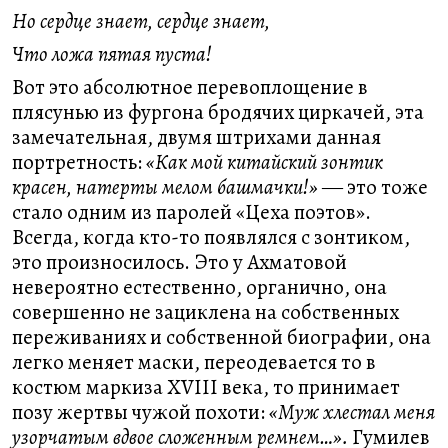
Но сердце знает, сердце знает,
Что ложа пятая пуста!
Вот это абсолютное перевоплощение в
плясунью из фургона бродячих циркачей, эта
замечательная, двумя штрихами данная
портретность:
«Как мой китайский зонтик
красен, натерты мелом башмачки!»
― это тоже
стало одним из паролей «Цеха поэтов».
Всегда, когда кто-то появлялся с зонтиком,
это произносилось. Это у Ахматовой
невероятно естественно, органично, она
совершенно не зациклена на собственных
переживаниях и собственной биографии, она
легко меняет маски, переодевается то в
костюм маркиза XVIII века, то принимает
позу жертвы чужой похоти:
«Муж хлестал меня
узорчатым вдвое сложенным ремнем…».
Гумилев