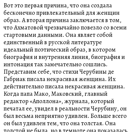
Вот это первая причина, что она создала
бесконечно привлекательный для женщин
образ. А вторая причина заключается в том,
что Ахматовой чрезвычайно повезло со всеми
стартовыми данными. Она являет собой
единственный в русской литературе
идеальный поэтический образ, в котором
биография и внутренняя линия, биография и
интонация так замечательно сошлись.
Представим себе, что стихи Черубины де
Габриак писала некрасивая женщина. Их
действительно писала некрасивая женщина.
Когда папа Мако, Маковский, главный
редактор «Аполлона», журнала, который
печатал ее, увидел в реальности Черубину, он
был весьма неприятно удивлен. Больше всего
он был удивлен тем, что она толстая. Она
толстой не была, но в темноте она показалась