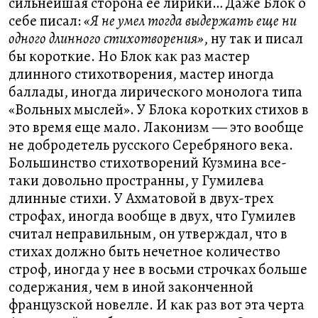
сильнейшая сторона ее лирики… Даже Блок о
себе писал:
«Я не умел тогда выдержать еще ни
одного длинного стихотворения»
, ну так и писал
бы короткие. Но Блок как раз мастер
длинного стихотворения, мастер иногда
баллады, иногда лирического монолога типа
«Вольных мыслей». У Блока коротких стихов в
это время еще мало. Лаконизм ― это вообще
не добродетель русского Серебряного века.
Большинство стихотворений Кузмина все-
таки довольно пространны, у Гумилева
длинные стихи. У Ахматовой в двух-трех
строфах, иногда вообще в двух, что Гумилев
считал неправильным, он утверждал, что в
стихах должно быть нечетное количество
строф, иногда у нее в восьми строчках больше
содержания, чем в иной законченной
французской новелле. И как раз вот эта черта