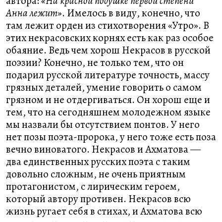
автора:
«На красной подушке первой степени
Анна лежит»
. Имелось в виду, конечно, что
там лежит орден из стихотворения «Утро». В
этих некрасовских корнях есть как раз особое
обаяние. Ведь чем хорош Некрасов в русской
поэзии? Конечно, не только тем, что он
подарил русской литературе точность, массу
грязных деталей, умение говорить о самом
грязном и не отдергиваться. Он хорош еще и
тем, что на сегодняшнем молодежном языке
мы назвали бы отсутствием понтов. У него
нет позы поэта-пророка, у него тоже есть поза
вечно виноватого. Некрасов и Ахматова ―
два единственных русских поэта с таким
довольно сложным, не очень приятным
протагонистом, с лирическим героем,
который автору противен. Некрасов всю
жизнь ругает себя в стихах, и Ахматова всю