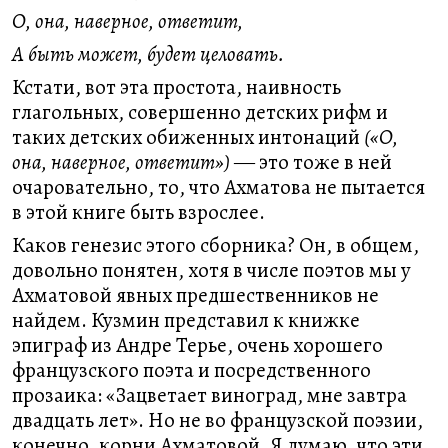
О, она, наверное, ответит,
А быть может, будет целовать.
Кстати, вот эта простота, наивность
глагольных, совершенно детских рифм и
таких детских обиженных интонаций
(«О,
она, наверное, ответит»)
― это тоже в ней
очаровательно, то, что Ахматова не пытается
в этой книге быть взрослее.
Каков генезис этого сборника? Он, в общем,
довольно понятен, хотя в числе поэтов мы у
Ахматовой явных предшественников не
найдем. Кузмин представил к книжке
эпиграф из Андре Терье, очень хорошего
французского поэта и посредственного
прозаика: «Зацветает виноград, мне завтра
двадцать лет». Но не во французской поэзии,
конечно, корни Ахматовой. Я думаю, что эти