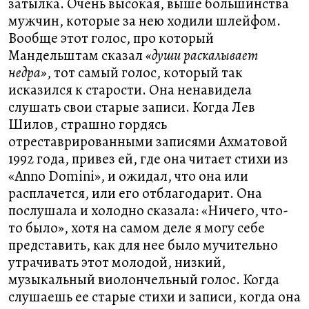
затылка. Очень высокая, выше большинства
мужчин, которые за нею ходили шлейфом.
Вообще этот голос, про который
Мандельштам сказал
«души раскалывает
недра»
, тот самый голос, который так
исказился к старости. Она ненавидела
слушать свои старые записи. Когда Лев
Шилов, страшно гордясь
отреставрированными записями Ахматовой
1992 года, привез ей, где она читает стихи из
«Anno Domini», и ожидал, что она или
расплачется, или его отблагодарит. Она
послушала и холодно сказала: «Ничего, что-
то было», хотя на самом деле я могу себе
представить, как для нее было мучительно
утрачивать этот молодой, низкий,
музыкальный виолончельный голос. Когда
слушаешь ее старые стихи и записи, когда она