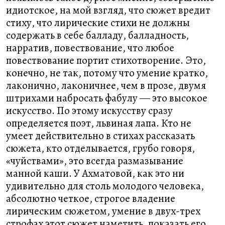
идиотское, на мой взгляд, что сюжет вредит
стиху, что лирические стихи не должны
содержать в себе балладу, балладность,
нарратив, повествование, что любое
повествование портит стихотворение. Это,
конечно, не так, потому что умение кратко,
лаконично, лаконичнее, чем в прозе, двумя
штрихами набросать фабулу ― это высокое
искусство. По этому искусству сразу
определяется поэт, львиная лапа. Кто не
умеет действительно в стихах рассказать
сюжета, кто отделывается, грубо говоря,
«чуйствами», это всегда размазывание
манной каши. У Ахматовой, как это ни
удивительно для столь молодого человека,
абсолютно четкое, строгое владение
лирическим сюжетом, умение в двух-трех
строфах этот сюжет наметить, показать его