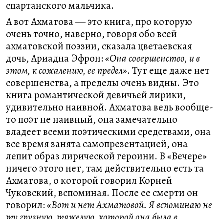
спартанского мальчика.
А вот Ахматова ― это книга, про которую
очень точно, наверно, говоря обо всей
ахматовской поэзии, сказала цветаевская
дочь, Ариадна Эфрон:
«Она совершенство, и в
этом, к сожалению, ее предел»
. Тут еще даже нет
совершенства, а пределы очень видны. Это
книга романтической девичьей лирики,
удивительно наивной. Ахматова ведь вообще-
то поэт не наивный, она замечательно
владеет всеми поэтическими средствами, она
все время занята самопрезентацией, она
лепит образ лирической героини. В «Вечере»
ничего этого нет, там действительно есть та
Ахматова, о которой говорил Корней
Чуковский, вспоминая. После ее смерти он
говорил:
«Вот и нет Ахматовой. Я вспоминаю не
ту грузную, тяжелую, которой она была в