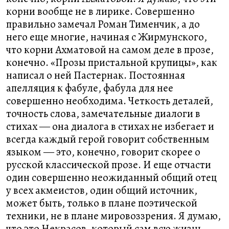
корни вообще не в лирике. Совершенно
правильно замечал Роман Тименчик, а до
него еще многие, начиная с Жирмунского,
что корни Ахматовой на самом деле в прозе,
конечно. «Прозы пристальной крупицы», как
написал о ней Пастернак. Постоянная
апелляция к фабуле, фабула для нее
совершенно необходима. Четкость деталей,
точность слова, замечательные диалоги в
стихах ― она диалога в стихах не избегает и
всегда каждый герой говорит собственным
языком ― это, конечно, говорит скорее о
русской классической прозе. И еще отчасти
один совершенно неожиданный общий отец
у всех акмеистов, один общий источник,
может быть, только в плане поэтической
техники, не в плане мировоззрения. Я думаю,
что это Некрасов, который сам всю жизнь