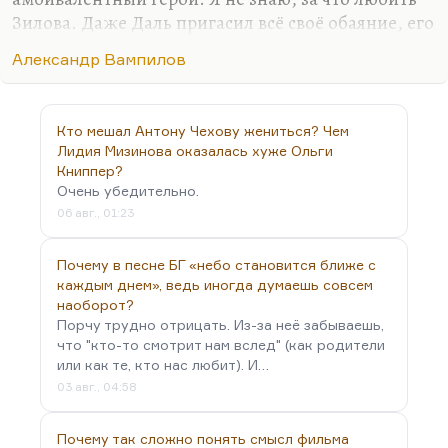
…
Зилова. Даже Даль пригасил всё своё обаяние, его
играя. Но «Прошлым летом в Чулимске» или
Александр Вампилов
«Старший сын» — это гениально.
Кто мешал Антону Чехову жениться? Чем
Лидия Мизинова оказалась хуже Ольги
Книппер?
Очень убедительно.
06 авг., 01:23
Почему в песне БГ «небо становится ближе с
каждым днем», ведь иногда думаешь совсем
наоборот?
Порчу трудно отрицать. Из-за неё забываешь,
что "кто-то смотрит нам вслед" (как родители
или как те, кто нас любит). И…
03 авг., 04:58
Почему так сложно понять смысл фильма