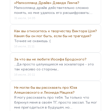
«Малхолланд Драйв» Дэвида Линча?
Малхолланд драйв действительно сложно
понять, но мне удалось его расшифровать:…
31 июля, 14:05
Как вы относитесь к творчеству Виктора Цоя?
Каким бы он мог быть, если бы не трагедия?
Точнее не скажешь :(
16 июля, 21:11
За что вы не любите Иосифа Бродского?
...Да просто целующиеся на эскалаторе - это
так красиво со стороны...
16 июля, 20:11
Не могли бы вы рассказать про Юза
Алешковского и Леонида Мациха?
Я могу рассказать про тебя. Ты только что
блркнул меня в своём ТГ, просто зассал. Ты мог
мне пригодиться в будущем, но…