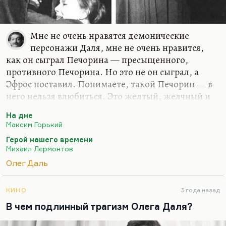
Мне не очень нравятся демонические
персонажи Даля, мне не очень нравится,
как он сыграл Печорина — пресыщенного,
противного Печорина. Но это не он сыграл, а
Эфрос поставил. Понимаете, такой Печорин — в
него нельзя влюбиться. Это желтый, желчный и
перегоревший человек, но вот Эфросу он
На дне
рисовался таким. Я думаю, что Кира Муратова,
Максим Горький
царствие ей небесное, она же хотела поставить
Герой нашего времени
«Героя нашего времени», она бы поставила совсем
Михаил Лермонтов
иначе.
Олег Даль
Печорин безумно привлекателен, романтичен,
демоничен, но не скучен. Какого Ваську Пепла
КИНО
3 года назад
мог сыграть Даль, я не представляю. В 1968 году
В чем подлинный трагизм Олега Даля?
он был юношей, и, наверное, это был такой
совсем молодой разгульный Пепел, и почему же