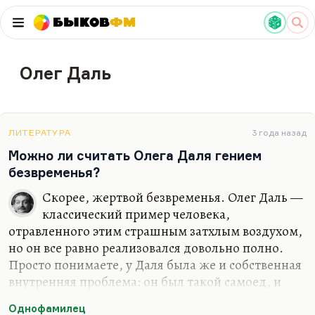
Быков
ФМ
Олег Даль
ЛИТЕРАТУРА
3 года назад
Можно ли считать Олега Даля гением
безвременья?
Скорее, жертвой безвременья. Олег Даль —
классический пример человека,
отравленного этим страшным затхлым воздухом,
но он все равно реализовался довольно полно.
Просто понимаете, у Даля была же и собственная
внутренняя проблема: он был такой самоед, и
мне кажется, он находится накануне рывка, но не
Однофамилец