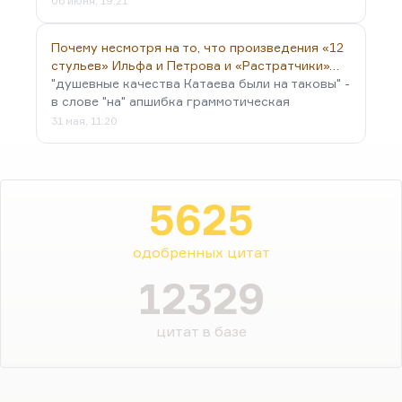
06 июня, 19:21
Почему несмотря на то, что произведения «12
стульев» Ильфа и Петрова и «Растратчики»…
"душевные качества Катаева были на таковы" -
в слове "на" апшибка граммотическая
31 мая, 11:20
5625
одобренных цитат
12329
цитат в базе