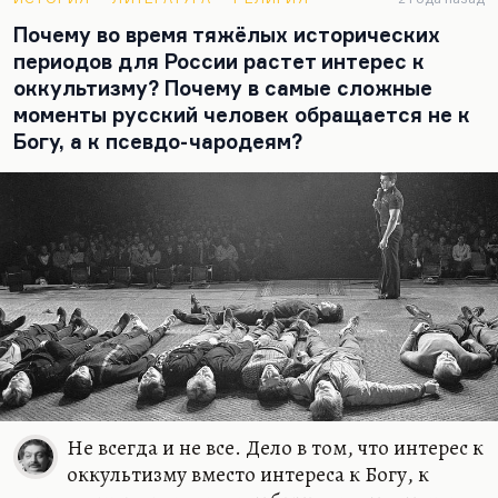
Теща его понимала. Но они же были
Почему во время тяжёлых исторических
Эйхенбаумы, наследники великого формалиста и
периодов для России растет интерес к
продолжатели его творческой линии. Неплохо
оккультизму? Почему в самые сложные
ему было рядом с Конецким. А в принципе,
моменты русский человек обращается не к
большая часть людей, с которыми он работал, не
Богу, а к псевдо-чародеям?
дотягивало до его планки. Когда нет среды, это
может быть ещё тяжелее, чем если она есть.
Не всегда и не все. Дело в том, что интерес к
оккультизму вместо интереса к Богу, к