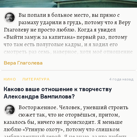
Вы попали в больное место, вы прямо с
размаху ударили в грудь, потому что я Веру
Глаголеву не просто люблю. Когда я увидел
«Выйти замуж за капитана» первый раз, потому
что там есть полуголые кадры, и я ходил его
смотреть раз семь, наверное, хотя моё отношение
к этому фильму никогда не было восторженным…
Вера Глаголева
А увидел я её впервые в фильме «Искренне
Ваш…», где она очень достойно подыгрывала
Соломину — и в результате, мне кажется,
КИНО
ЛИТЕРАТУРА
4 года назад
переиграла его, просто съела, как и съела её
Каково ваше отношение к творчеству
героиня.
Александра Вампилова?
Она мне всегда представлялась идеалом женской
Восторженное. Человек, умевший строить
красоты, вот ничего не поделаешь. Конечно, надо
сюжет так, что не оторвёшься, притом,
бы здесь говорить о её замечательном
казалось бы, ничего не происходит. Я меньше
режиссёрском даре (экранизация «Месяца в
люблю «Утиную охоту», потому что слишком
деревне» мне очень нравится), надо бы, наверное,
амбивалентный герой. Я не знаю, за что любить