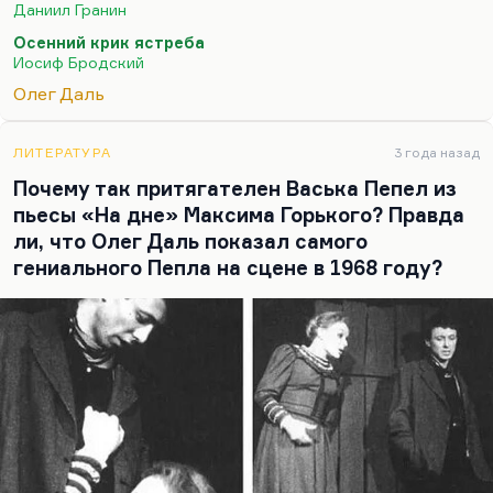
всегда есть готовность этот рывок совершить. И
Даниил Гранин
Высоцкий находился накануне рывка, и тоже,
Осенний крик ястреба
мне кажется, во многом глушил себя этими
Иосиф Бродский
беспрерывными выступлениями, потому что ему
Олег Даль
нужно было сосредоточиться, а я не знаю, в какой
степени он был к этому готов. Рывок этот означал
бы абсолютно порвать пуповину, связывающую с
ЛИТЕРАТУРА
3 года назад
подтекстом, с контекстом, с поколением, с
Почему так притягателен Васька Пепел из
эпохой, с советской властью, грубо…
пьесы «На дне» Максима Горького? Правда
ли, что Олег Даль показал самого
гениального Пепла на сцене в 1968 году?