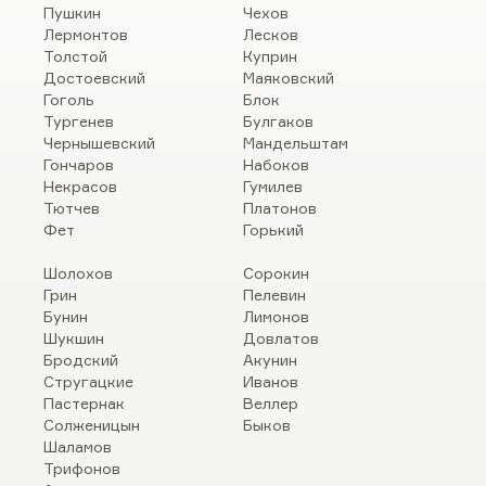
Пушкин
Чехов
Лермонтов
Лесков
Толстой
Куприн
Достоевский
Маяковский
Гоголь
Блок
Тургенев
Булгаков
Чернышевский
Мандельштам
Гончаров
Набоков
Некрасов
Гумилев
Тютчев
Платонов
Фет
Горький
Шолохов
Сорокин
Грин
Пелевин
Бунин
Лимонов
Шукшин
Довлатов
Бродский
Акунин
Стругацкие
Иванов
Пастернак
Веллер
Солженицын
Быков
Шаламов
Трифонов