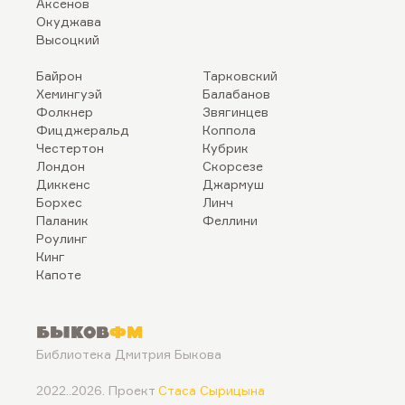
Аксенов
Окуджава
Высоцкий
Байрон
Тарковский
Хемингуэй
Балабанов
Фолкнер
Звягинцев
Фицджеральд
Коппола
Честертон
Кубрик
Лондон
Скорсезе
Диккенс
Джармуш
Борхес
Линч
Паланик
Феллини
Роулинг
Кинг
Капоте
Быков
ФМ
Библиотека Дмитрия Быкова
2022..2026. Проект
Стаса Сырицына