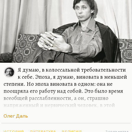
он привлекателен? Он совсем…
Я думаю, в колоссальной требовательности
к себе. Эпоха, я думаю, виновата в меньшей
степени. Но эпоха виновата в одном: она не
поощряла его работу над собой. Это было время
всеобщей расслабленности, а он, страшно
напряженный и нервический человек, в этой
эпохе задыхался.
Олег Даль
Я думаю, дома ему было лучше всего. Лиза, его
жена, его понимала — она была его породой.
ИСТОРИЯ
ЛИТЕРАТУРА
РЕЛИГИЯ
2 года назад