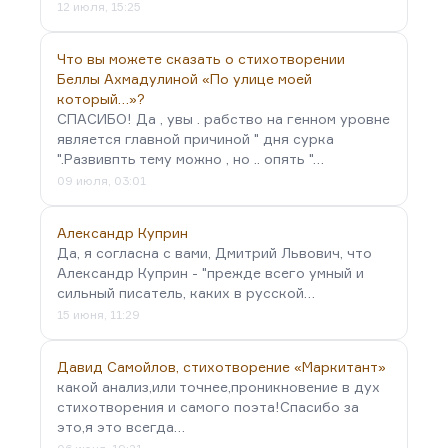
12 июля, 15:25
Что вы можете сказать о стихотворении
Беллы Ахмадулиной «По улице моей
который…»?
СПАСИБО! Да , увы . рабство на генном уровне
является главной причиной " дня сурка
".Развивпть тему можно , но .. опять "…
09 июля, 03:01
Александр Куприн
Да, я согласна с вами, Дмитрий Львович, что
Александр Куприн - "прежде всего умный и
сильный писатель, каких в русской…
15 июня, 11:29
Давид Самойлов, стихотворение «Маркитант»
какой анализ,или точнее,проникновение в дух
стихотворения и самого поэта!Спасибо за
это,я это всегда…