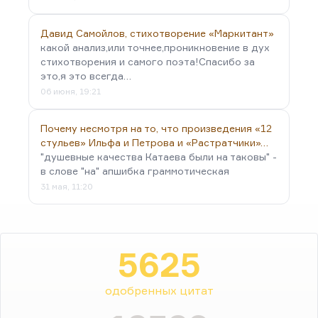
Давид Самойлов, стихотворение «Маркитант»
какой анализ,или точнее,проникновение в дух
стихотворения и самого поэта!Спасибо за
это,я это всегда…
06 июня, 19:21
Почему несмотря на то, что произведения «12
стульев» Ильфа и Петрова и «Растратчики»…
"душевные качества Катаева были на таковы" -
в слове "на" апшибка граммотическая
31 мая, 11:20
5625
одобренных цитат