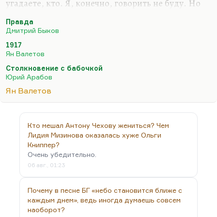
угадаете, кто. Я, конечно, говорить не буду. Но
роман Валетова «1917» писался как сценарий
Правда
сериала. Валетов вообще очень хороший
Дмитрий Быков
писатель («Ничья земля» – пророческая
1917
тетралогия), да и друг мой близкий. Я
Ян Валетов
днепровскую литературную школу ценю выше
Столкновение с бабочкой
всего. Валетов – важный для меня человек, на
Юрий Арабов
которого я оглядываюсь, за чьими реакциями я
Ян Валетов
слежу, жду, что он напишет сейчас. Он взял паузу
на время войны и занят совсем не литературными
делами. Но что бы он ни делал, он писатель…
Кто мешал Антону Чехову жениться? Чем
Лидия Мизинова оказалась хуже Ольги
Книппер?
Очень убедительно.
06 авг., 01:23
Почему в песне БГ «небо становится ближе с
каждым днем», ведь иногда думаешь совсем
наоборот?