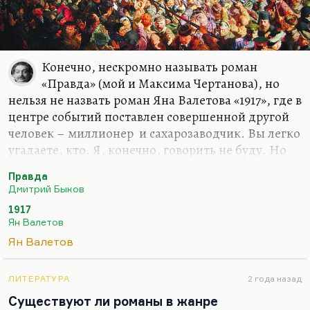
Конечно, нескромно называть роман
«Правда» (мой и Максима Чертанова), но
нельзя не назвать роман Яна Валетова «1917», где в
центре событий поставлен совершенной другой
человек – миллионер и сахарозаводчик. Вы легко
угадаете, кто. Я, конечно, говорить не буду. Но
роман Валетова «1917» писался как сценарий
Правда
сериала. Валетов вообще очень хороший
Дмитрий Быков
писатель («Ничья земля» – пророческая
1917
тетралогия), да и друг мой близкий. Я
Ян Валетов
днепровскую литературную школу ценю выше
Ян Валетов
всего. Валетов – важный для меня человек, на
которого я оглядываюсь, за чьими реакциями я
слежу, жду, что он напишет сейчас. Он взял паузу
ЛИТЕРАТУРА
2 года назад
на время войны и занят совсем не литературными
Существуют ли романы в жанре