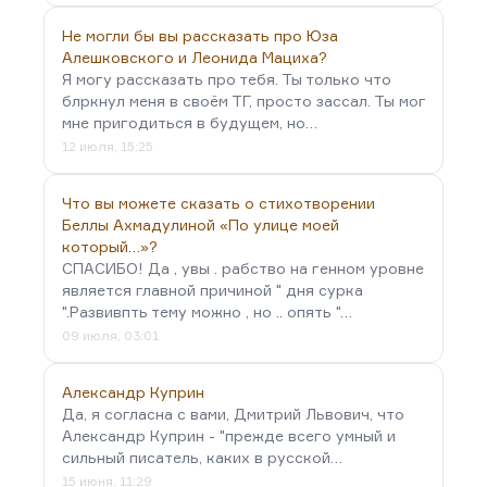
Не могли бы вы рассказать про Юза
Алешковского и Леонида Мациха?
Я могу рассказать про тебя. Ты только что
блркнул меня в своём ТГ, просто зассал. Ты мог
мне пригодиться в будущем, но…
12 июля, 15:25
Что вы можете сказать о стихотворении
Беллы Ахмадулиной «По улице моей
который…»?
СПАСИБО! Да , увы . рабство на генном уровне
является главной причиной " дня сурка
".Развивпть тему можно , но .. опять "…
09 июля, 03:01
Александр Куприн
Да, я согласна с вами, Дмитрий Львович, что
Александр Куприн - "прежде всего умный и
сильный писатель, каких в русской…
15 июня, 11:29