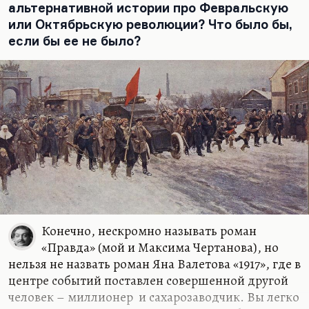
делами. Но что бы он ни делал, он писатель…
альтернативной истории про Февральскую
или Октябрьскую революции? Что было бы,
если бы ее не было?
Конечно, нескромно называть роман
«Правда» (мой и Максима Чертанова), но
нельзя не назвать роман Яна Валетова «1917», где в
центре событий поставлен совершенной другой
человек – миллионер и сахарозаводчик. Вы легко