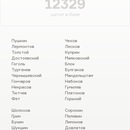
12329
цитат в базе
Пушкин
Чехов
Лермонтов
Лесков
Толстой
Куприн
Достоевский
Маяковский
Гоголь
Блок
Тургенев
Булгаков
Чернышевский
Мандельштам
Гончаров
Набоков
Некрасов
Гумилев
Тютчев
Платонов
Фет
Горький
Шолохов
Сорокин
Грин
Пелевин
Бунин
Лимонов
Шукшин
Довлатов