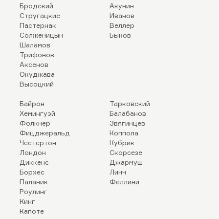
Бродский
Акунин
Стругацкие
Иванов
Пастернак
Веллер
Солженицын
Быков
Шаламов
Трифонов
Аксенов
Окуджава
Высоцкий
Байрон
Тарковский
Хемингуэй
Балабанов
Фолкнер
Звягинцев
Фицджеральд
Коппола
Честертон
Кубрик
Лондон
Скорсезе
Диккенс
Джармуш
Борхес
Линч
Паланик
Феллини
Роулинг
Кинг
Капоте