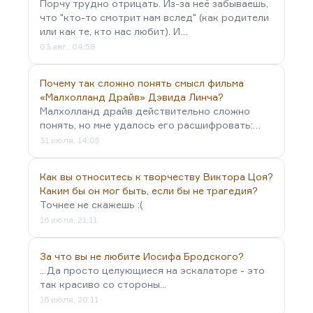
Порчу трудно отрицать. Из-за неё забываешь,
что "кто-то смотрит нам вслед" (как родители
или как те, кто нас любит). И…
03 авг., 04:58
Почему так сложно понять смысл фильма
«Малхолланд Драйв» Дэвида Линча?
Малхолланд драйв действительно сложно
понять, но мне удалось его расшифровать:…
31 июля, 14:05
Как вы относитесь к творчеству Виктора Цоя?
Каким бы он мог быть, если бы не трагедия?
Точнее не скажешь :(
16 июля, 21:11
За что вы не любите Иосифа Бродского?
...Да просто целующиеся на эскалаторе - это
так красиво со стороны...
16 июля, 20:11