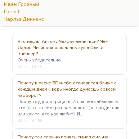
Средневековье примерно на одном уровне, но у
Иван Грозный
Англии есть мощный компенсаторный механизм.
Пётр I
Культ человеческого достоинства был развит в
Чарльз Диккенс
Англии очень высоко. И аристократия в Англии
существовала. Она не была неприкасаемая,
конечно, достаточно вспомнить заговоры —…
Кто мешал Антону Чехову жениться? Чем
Лидия Мизинова оказалась хуже Ольги
Книппер?
Очень убедительно.
06 авг., 01:23
Почему в песне БГ «небо становится ближе с
каждым днем», ведь иногда думаешь совсем
наоборот?
Порчу трудно отрицать. Из-за неё забываешь,
что "кто-то смотрит нам вслед" (как родители
или как те, кто нас любит). И…
03 авг., 04:58
Почему так сложно понять смысл фильма