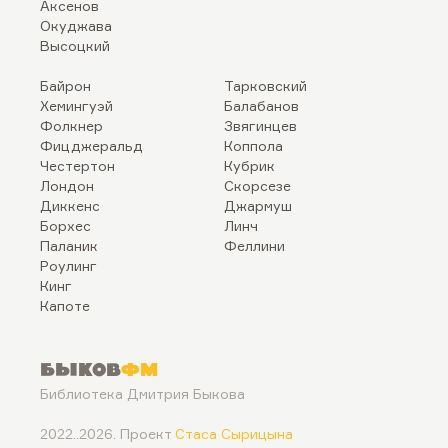
Аксенов
Окуджава
Высоцкий
Байрон
Тарковский
Хемингуэй
Балабанов
Фолкнер
Звягинцев
Фицджеральд
Коппола
Честертон
Кубрик
Лондон
Скорсезе
Диккенс
Джармуш
Борхес
Линч
Паланик
Феллини
Роулинг
Кинг
Капоте
Быков
ФМ
Библиотека Дмитрия Быкова
2022..2026. Проект
Стаса Сырицына