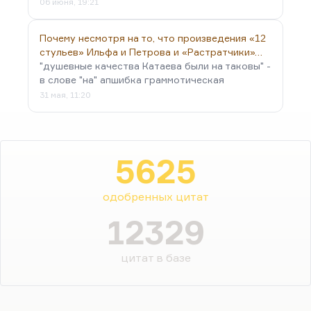
06 июня, 19:21
Почему несмотря на то, что произведения «12
стульев» Ильфа и Петрова и «Растратчики»…
"душевные качества Катаева были на таковы" -
в слове "на" апшибка граммотическая
31 мая, 11:20
5625
одобренных цитат
12329
цитат в базе