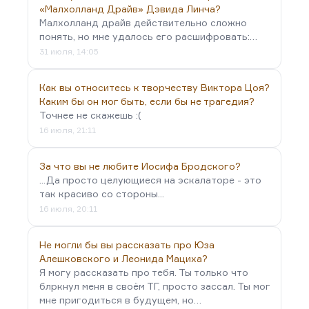
«Малхолланд Драйв» Дэвида Линча?
Малхолланд драйв действительно сложно
понять, но мне удалось его расшифровать:…
31 июля, 14:05
Как вы относитесь к творчеству Виктора Цоя?
Каким бы он мог быть, если бы не трагедия?
Точнее не скажешь :(
16 июля, 21:11
За что вы не любите Иосифа Бродского?
...Да просто целующиеся на эскалаторе - это
так красиво со стороны...
16 июля, 20:11
Не могли бы вы рассказать про Юза
Алешковского и Леонида Мациха?
Я могу рассказать про тебя. Ты только что
блркнул меня в своём ТГ, просто зассал. Ты мог
мне пригодиться в будущем, но…