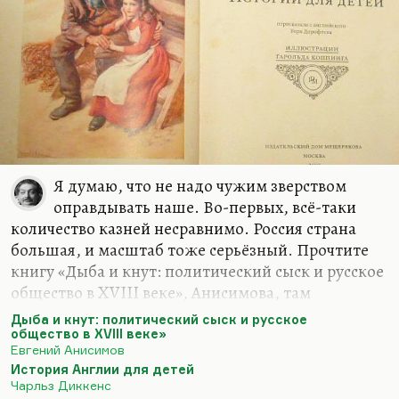
Я думаю, что не надо чужим зверством
оправдывать наше. Во-первых, всё-таки
количество казней несравнимо. Россия страна
большая, и масштаб тоже серьёзный. Прочтите
книгу «Дыба и кнут: политический сыск и русское
общество в XVIII веке», Анисимова, там
содержится очень много интересного. Да хотя бы
Дыба и кнут: политический сыск и русское
пикулевское «Слово и дело» прочтите.
общество в XVIII веке»
Евгений Анисимов
Что касается, так сказать, уникальной жестокости
История Англии для детей
Англии. Я думаю, что в этом смысле всё
Чарльз Диккенс