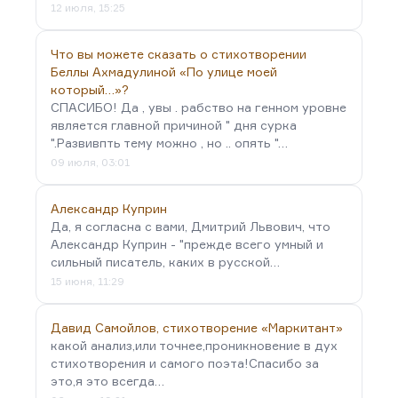
12 июля, 15:25
Что вы можете сказать о стихотворении
Беллы Ахмадулиной «По улице моей
который…»?
СПАСИБО! Да , увы . рабство на генном уровне
является главной причиной " дня сурка
".Развивпть тему можно , но .. опять "…
09 июля, 03:01
Александр Куприн
Да, я согласна с вами, Дмитрий Львович, что
Александр Куприн - "прежде всего умный и
сильный писатель, каких в русской…
15 июня, 11:29
Давид Самойлов, стихотворение «Маркитант»
какой анализ,или точнее,проникновение в дух
стихотворения и самого поэта!Спасибо за
это,я это всегда…