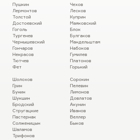
Пушкин
Чехов
Лермонтов
Лесков
Толстой
Куприн
Достоевский
Маяковский
Гоголь
Блок
Тургенев
Булгаков
Чернышевский
Мандельштам
Гончаров
Набоков
Некрасов
Гумилев
Тютчев
Платонов
Фет
Горький
Шолохов
Сорокин
Грин
Пелевин
Бунин
Лимонов
Шукшин
Довлатов
Бродский
Акунин
Стругацкие
Иванов
Пастернак
Веллер
Солженицын
Быков
Шаламов
Трифонов