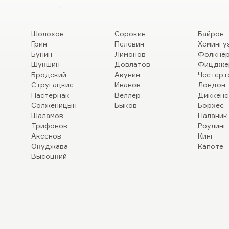
Шолохов
Сорокин
Байрон
Грин
Пелевин
Хемингу
Бунин
Лимонов
Фолкне
Шукшин
Довлатов
Фицдже
Бродский
Акунин
Честерт
Стругацкие
Иванов
Лондон
Пастернак
Веллер
Диккенс
Солженицын
Быков
Борхес
Шаламов
Паланик
Трифонов
Роулинг
Аксенов
Кинг
Окуджава
Капоте
Высоцкий