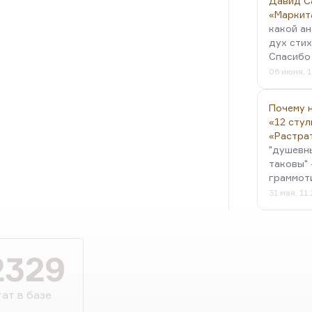
Давид С
«Маркит
какой ан
дух стих
Спасибо 
06 июня, 1
Почему н
«12 стул
«Растра
"душевн
таковы" 
граммот
31 мая, 11
2329
ат в базе