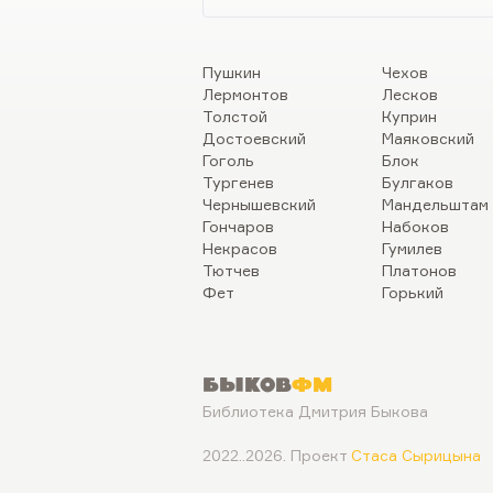
Пушкин
Чехов
Лермонтов
Лесков
Толстой
Куприн
Достоевский
Маяковский
Гоголь
Блок
Тургенев
Булгаков
Чернышевский
Мандельштам
Гончаров
Набоков
Некрасов
Гумилев
Тютчев
Платонов
Фет
Горький
Быков
ФМ
Библиотека Дмитрия Быкова
2022..2026. Проект
Стаса Сырицына