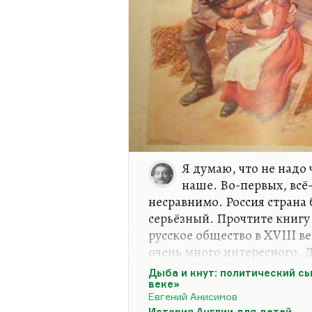
Я думаю, что не надо
наше. Во-первых, всё
несравнимо. Россия страна
серьёзный. Прочтите книгу
русское общество в XVIII в
очень много интересного. Д
дело» прочтите.
Дыба и кнут: политический сы
веке»
Что касается, так сказать,
Евгений Анисимов
думаю, что в этом смысле 
История Англии для детей