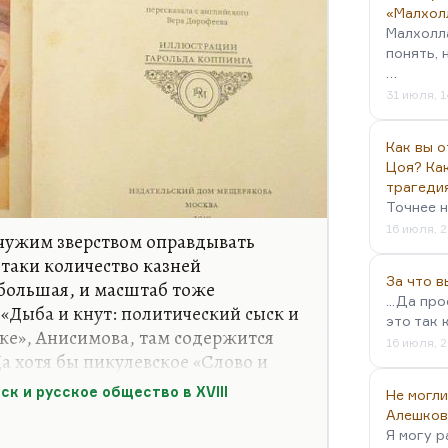
«Малхол
Малхолл
понять, 
…
31 июля, 1
Как вы о
Цоя? Как
трагеди
Точнее н
16 июля, 2
 чужим зверством оправдывать
-таки количество казней
За что 
 большая, и масштаб тоже
...Да пр
 «Дыба и кнут: политический сыск и
это так 
еке», Анисимова, там содержится
16 июля, 2
а хотя бы пикулевское «Слово и
ск и русское общество в XVIII
Не могли
 уникальной жестокости Англии. Я
Алешков
Я могу р
всё Средневековье примерно на