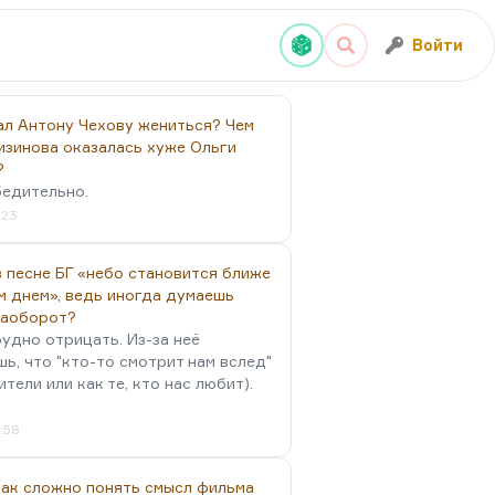
Войти
ал Антону Чехову жениться? Чем
изинова оказалась хуже Ольги
?
бедительно.
:23
 песне БГ «небо становится ближе
м днем», ведь иногда думаешь
наоборот?
удно отрицать. Из-за неё
ь, что "кто-то смотрит нам вслед"
ители или как те, кто нас любит).
4:58
так сложно понять смысл фильма