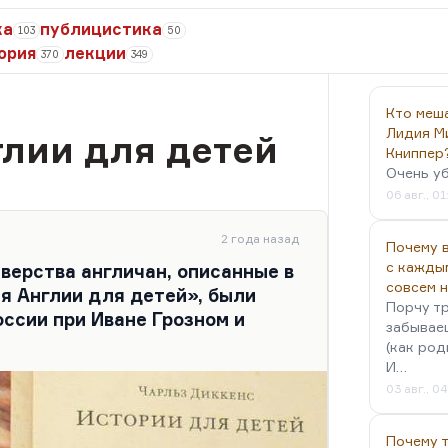
ка
публицистика
103
50
ория
лекции
370
349
Кто меш
Лидия М
лии для детей
Книппер
Очень у
06 авг., 01
2 года назад
Почему в
с кажды
зверства англичан, описанные в
совсем 
я Англии для детей», были
Порчу тр
оссии при Иване Грозном и
забываеш
(как род
И…
03 авг., 0
Почему 