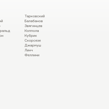
Тарковский
эй
Балабанов
р
Звягинцев
ральд
Коппола
он
Кубрик
Скорсезе
Джармуш
Линч
Феллини