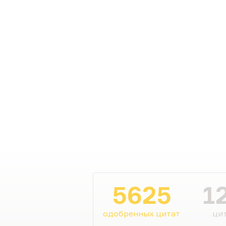
5625
1
одобренных цитат
цит