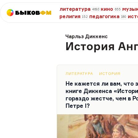
литература
кино
музы
4693
655
Быков
ФМ
религия
педагогика
ист
152
180
Чарльз Диккенс
История Анг
ЛИТЕРАТУРА
ИСТОРИЯ
Не кажется ли вам, что 
книге Диккенса «Истори
гораздо жестче, чем в Р
Петре I?