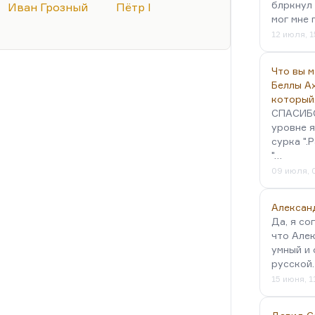
блркнул 
Иван Грозный
Пётр I
и есть мощный компенсаторный
мог мне 
ого достоинства был развит в
12 июля, 1
истократия в Англии существовала.
, конечно, достаточно вспомнить
Что вы 
Беллы А
который
СПАСИБО!
уровне я
сурка ".
"…
09 июля, 
Алексан
Да, я со
что Алек
умный и 
русской
15 июня, 1