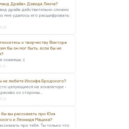
ланд Драйв» Дэвида Линча?
анд драйв действительно сложно
но мне удалось его расшифровать:
4:05
тноситесь к творчеству Виктора
им бы он мог быть, если бы не
я?
е скажешь :(
1:11
вы не любите Иосифа Бродского?
осто целующиеся на эскалаторе -
красиво со стороны...
0:11
 бы вы рассказать про Юза
ского и Леонида Мациха?
ассказать про тебя. Ты только что