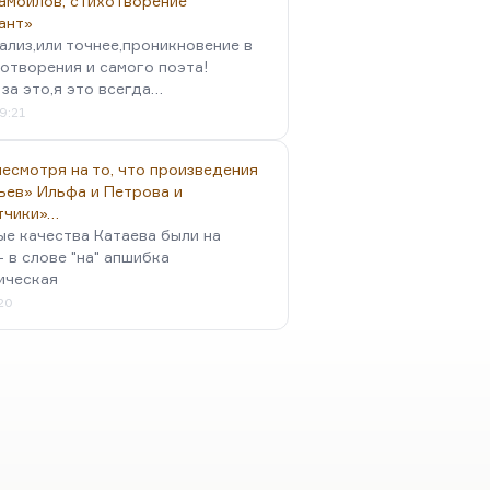
амойлов, стихотворение
ант»
ализ,или точнее,проникновение в
отворения и самого поэта!
за это,я это всегда…
9:21
есмотря на то, что произведения
ьев» Ильфа и Петрова и
тчики»…
ые качества Катаева были на
- в слове "на" апшибка
ическая
:20