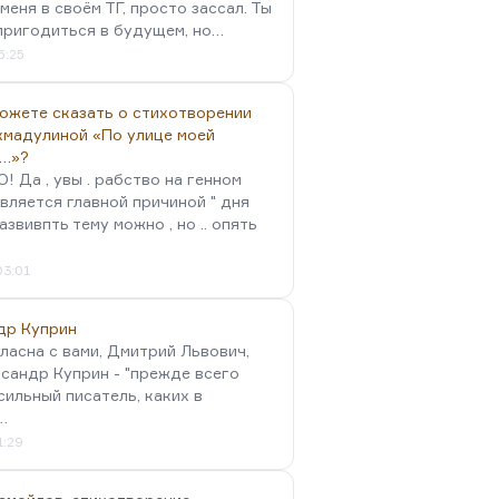
меня в своём ТГ, просто зассал. Ты
пригодиться в будущем, но…
5:25
можете сказать о стихотворении
хмадулиной «По улице моей
…»?
 Да , увы . рабство на генном
вляется главной причиной " дня
Развивпть тему можно , но .. опять
03:01
др Куприн
гласна с вами, Дмитрий Львович,
сандр Куприн - "прежде всего
сильный писатель, каких в
…
1:29