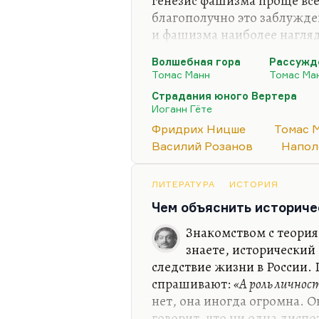
генезис фашизма проще все
благополучно это заблужде
и фашизма наиболее нагляд
иезуит Нафта высказывает 
Волшебная гора
Рассужд
взгляды. Наверное, у Шпен
Томас Манн
Томас Ма
корни фашизма и последст
Страдания юного Вертера
Противопоставление культу
Иоганн Гёте
романтическое по своей при
Фридрих Ницше
Томас 
романтизм соединяется с 
Василий Розанов
Напол
у Ницше, потому что… Я п
ЛИТЕРАТУРА
ИСТОРИЯ
Чем объяснить историче
Знакомством с теория
знаете, исторический
следствие жизни в России.
спрашивают:
«А роль личнос
нет, она иногда огромна. О
говорит, что ни одна диспо