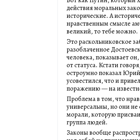
Вот как Путин, который х
действия моральных закон
исторические. А историче
нравственным смысле амб
великий, то тебе можно.
Это раскольниковское за
разоблаченное Достоевс
человека, показывает он
от статуса. Кстати говоря
остроумно показал Юрий 
усовестился, что и приве
поражению — на известно
Проблема в том, что нра
универсальны, но они не
морали, которую присваи
группа людей.
Законы вообще распростр