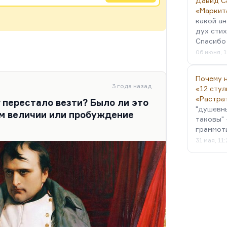
Давид С
«Маркит
какой ан
дух стих
Спасибо 
06 июня, 1
Почему н
3 года назад
«12 стул
«Растра
 перестало везти? Было ли это
"душевн
м величии или пробуждение
таковы" 
граммот
31 мая, 11