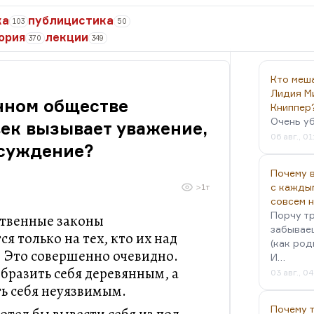
ка
публицистика
103
50
ория
лекции
370
349
Кто меш
Лидия М
нном обществе
Книппер
Очень у
ек вызывает уважение,
06 авг., 01
осуждение?
Почему в
с кажды
>1т
совсем 
Порчу тр
ственные законы
забываеш
я только на тех, кто их над
(как род
. Это совершенно очевидно.
И…
бразить себя деревянным, а
03 авг., 0
ь себя неуязвимым.
Почему 