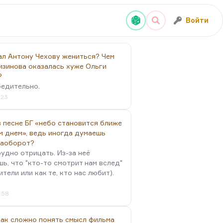
Войти
ал Антону Чехову жениться? Чем
изинова оказалась хуже Ольги
?
бедительно.
:23
 песне БГ «небо становится ближе
м днем», ведь иногда думаешь
наоборот?
удно отрицать. Из-за неё
ь, что "кто-то смотрит нам вслед"
ители или как те, кто нас любит).
4:58
так сложно понять смысл фильма