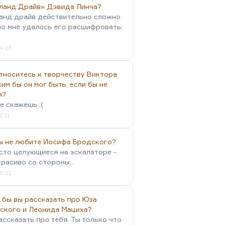
ланд Драйв» Дэвида Линча?
анд драйв действительно сложно
но мне удалось его расшифровать:
4:05
тноситесь к творчеству Виктора
им бы он мог быть, если бы не
я?
е скажешь :(
1:11
вы не любите Иосифа Бродского?
осто целующиеся на эскалаторе -
красиво со стороны...
0:11
 бы вы рассказать про Юза
ского и Леонида Мациха?
ассказать про тебя. Ты только что