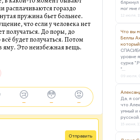
, в какой-то момент бывают
блркнул 
и расплачиваются гораздо
мог мне 
янутая пружина бьет больнее.
12 июля, 1
щение, что если у человека нет
дет получаться. До поры, до
Что вы 
 всё будет получаться. Потом
Беллы А
который
 в яму. Это неизбежная вещь.
СПАСИБО!
уровне я
сурка ".
"…
09 июля, 

😢
😳
😡
Алексан
Да, я со
—
—
—
что Алек
умный и 
русской
15 июня, 1
Отправить