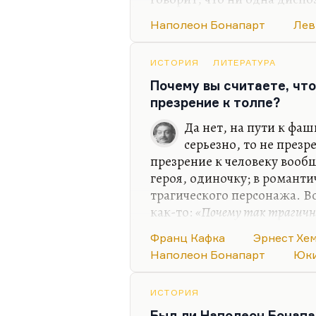
одна Kolonne marschiert ни
Наполеон Бонапарт
Лев
сражений. Да оно исполняет
Это в России история имее
миллионов воль, в России 
ИСТОРИЯ
ЛИТЕРАТУРА
хаотический, и личность в 
Почему вы считаете, что
она едет по железной доро
презрение к толпе?
Если Наполеон поступил…
Да нет, на пути к фаш
серьезно, то не презр
презрение к человеку вообщ
героя, одиночку; в романти
трагического персонажа. В
как-то:
«Почему так трагично
попросил задать все вопрос
Франц Кафка
Эрнест Хе
курса иностранки. Естеств
Наполеон Бонапарт
Юки
внимание уделяли двадцато
Петрарке? Хотя и там есть,
Хемингуэй или Кафка. Заба
ИСТОРИЯ
их встречу.
Был ли Наполеон Бонап