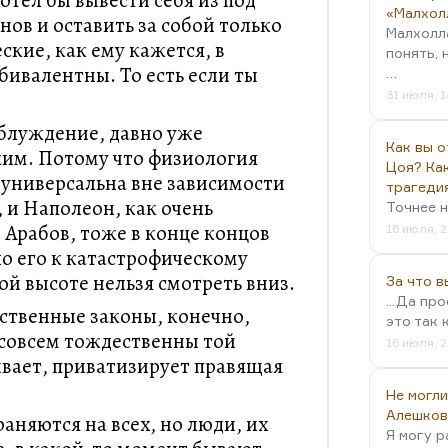
отел бы вывести себя из под
«Малхол
ов и оставить за собой только
Малхолл
ские, как ему кажется, в
понять, 
ивалентны. То есть если ты
…
31 июля, 1
блуждение, давно уже
Как вы о
ким. Потому что физиология
Цоя? Как
, универсальна вне зависимости
трагеди
, и Наполеон, как очень
Точнее н
Арабов, тоже в конце концов
16 июля, 2
ло его к катастрофическому
й высоте нельзя смотреть вниз.
За что 
...Да пр
вственные законы, конечно,
это так 
 совсем тождественны той
16 июля, 2
вает, приватизирует правящая
Не могли
Алешков
аняются на всех, но люди, их
Я могу р