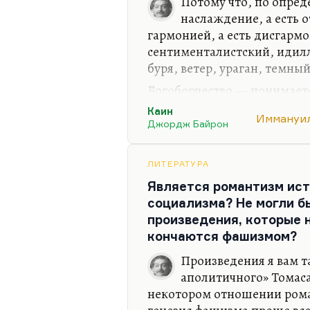
Потому что, по опред
наслаждение, а есть 
гармонией, а есть дисгарм
сентименталистский, идилл
буря, ветер, ураган, темны
Богоборчество — понимаете
«Человек». Человек недовол
Каин
Иммануил
в нем, так сказать, не собл
Джордж Байрон
по-леоновски. Человек — 
Человек, если ему дать сво
ЛИТЕРАТУРА
французской революции, ис
Является романтизм ист
массовых казней и террора
социализма? Не могли б
сверхчеловек, который…
произведения, которые 
кончаются фашизмом?
Произведения я вам т
аполитичного» Томаса
некотором отношении роман