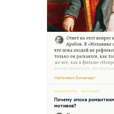
Ответ на этот вопрос
Арабов. В «Механике с
что пока злодей не рефлекси
только он раскаялся, как т
же все, как в фильме «Неп
велено чирикать, не мурлык
вполне справедливая мора
Наполеон Бонапарт
Но я не могу сказать, что 
Наполеон, по версии Мереж
ЛИТЕРАТУРА
ИСТОРИЯ
Он превысил несколько св
Почему эпоха романтизм
Бородинского сражения (и 
мотивов?
Наполеон 1812 года ничем н
позиции ни хуже, да и умен