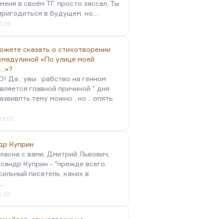
меня в своём ТГ, просто зассал. Ты
пригодиться в будущем, но…
5:25
можете сказать о стихотворении
хмадулиной «По улице моей
…»?
 Да , увы . рабство на генном
вляется главной причиной " дня
Развивпть тему можно , но .. опять
03:01
др Куприн
гласна с вами, Дмитрий Львович,
сандр Куприн - "прежде всего
сильный писатель, каких в
…
1:29