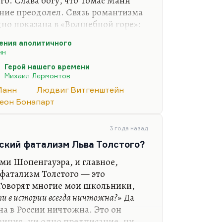
го. Слава богу, что Томас Манн
ние преодолел. Связь романтизма
но показана в «Волшебной горе»:
там очень многие романтические
ения аполитичного
глера можно найти очень многие
нн
вия романтизма.
Герой нашего времени
ры и цивилизации, безусловно,
Михаил Лермонтов
роде. То колено, тот сустав, где
Манн
Людвиг Витгенштейн
фашизмом, проще всего обнаружить
еон Бонапарт
рекрасно…
3 года назад
ский фатализм Льва Толстого?
ми Шопенгауэра, и главное,
 фатализм Толстого — это
 Говорят многие мои школьники,
ти в истории всегда ничтожна?»
Да
на в России ничтожна. Это он
зиция, ни одно предписание, ни