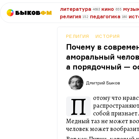
литература
кино
музы
4693
655
Быков
ФМ
религия
педагогика
ист
152
180
РЕЛИГИЯ
ИСТОРИЯ
Почему в совреме
аморальный челов
а порядочный — 
Дмитрий Быков
П
отому что нрав
распространяютс
собой признает
Медный таз не может воо
человек может вообразит