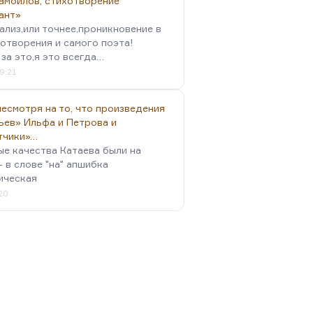
амойлов, стихотворение
ант»
ализ,или точнее,проникновение в
отворения и самого поэта!
за это,я это всегда…
9:21
есмотря на то, что произведения
ьев» Ильфа и Петрова и
тчики»…
ые качества Катаева были на
- в слове "на" апшибка
ическая
:20