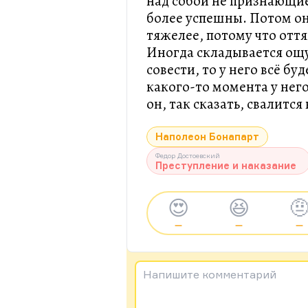
над собой не признающие
более успешны. Потом он
тяжелее, потому что отт
Иногда складывается ощу
совести, то у него всё бу
какого-то момента у него
он, так сказать, свалится
Наполеон Бонапарт
Федор Достоевский
Преступление и наказание
😍
😆

—
—
—
Напишите комментарий