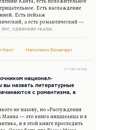
елению Канта, есть положительное
отрицательное. Есть наслаждение
онией. Есть пейзаж
ический, а есть романтический —
й лес, одинокие скалы.
, это тоже недовольство проектом
ен своей участью. Ему кажется, что
 Кант
Наполеон Бонапарт
юден баланс огня и глины, говоря
несовершенный проект.
боду, как было во время Великой
2 года назад
пользует ее для грабежей,
очником национал-
. Возникает Наполеон — такой
ы вы назвать литературные
начинаются с романтизма, а
акого не назову, но «Рассуждения
 Манна — это книга ницшеанца и в
тика, и в этой книге проследить