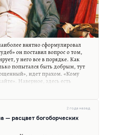
 наиболее внятно сформулировал
удеб» он поставил вопрос о том,
рует, у него все в порядке. Как
олько попытался быть добрым, тут
рощенный», идет прахом. «Кому
айте». Наверное, здесь есть
ль.
Наполеону перестало везти.
ковского, стал раздражать бога.
2 года назад
ои пределы. Наполеон
а — расцвет богоборческих
здесь Толстой совершенно прав),
е хуже Наполеона 1805 года. Ни с
ие влиять на дух войск ничуть не…