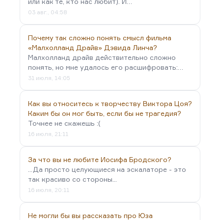
или как те, кто нас любит). И…
03 авг., 04:58
Почему так сложно понять смысл фильма
«Малхолланд Драйв» Дэвида Линча?
Малхолланд драйв действительно сложно
понять, но мне удалось его расшифровать:…
31 июля, 14:05
Как вы относитесь к творчеству Виктора Цоя?
Каким бы он мог быть, если бы не трагедия?
Точнее не скажешь :(
16 июля, 21:11
За что вы не любите Иосифа Бродского?
...Да просто целующиеся на эскалаторе - это
так красиво со стороны...
16 июля, 20:11
Не могли бы вы рассказать про Юза