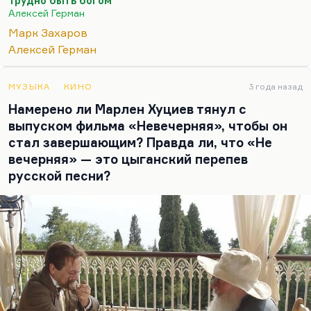
Трудно быть богом
гротеск, а эстетика гротеска всегда
Алексей Герман
оптимистична, потому что реальность
Марк Захаров
превращена, преодолена. Эстетика
Алексей Герман
германовского «Трудно быть богом» — такой
зловонный гиперреализм, который никакой
надежды не оставляет, но как бы заставляет
МУЗЫКА
КИНО
3 года назад
воспарить от противного. Это фантастика,
Намерено ли Марлен Хуциев тянул с
страшно достоверная в…
выпуском фильма «Невечерняя», чтобы он
стал завершающим? Правда ли, что «Не
вечерняя» — это цыганский перепев
русской песни?