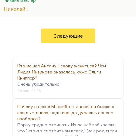
быть, по крайней мере, более человечным
Михаил Веллер
руководителем, и история с воцарением
Николай I
Николая, которому не присягали. Присягнули
Константину и, как думали, жене его
Конституции.
Следующие
Для меня именно Николай Первый – главный
путинский ориентир, главная трагедия Россия.
Это человек, чьим правлением в России было
предопределено…
Кто мешал Антону Чехову жениться? Чем
Лидия Мизинова оказалась хуже Ольги
Книппер?
Очень убедительно.
06 авг., 01:23
Почему в песне БГ «небо становится ближе с
каждым днем», ведь иногда думаешь совсем
наоборот?
Порчу трудно отрицать. Из-за неё забываешь,
что "кто-то смотрит нам вслед" (как родители