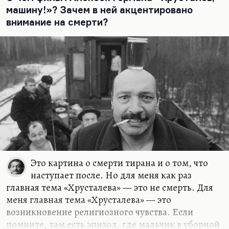
в…
машину!»? Зачем в ней акцентировано
внимание на смерти?
Это картина о смерти тирана и о том, что
наступает после. Но для меня как раз
главная тема «Хрусталева» — это не смерть. Для
меня главная тема «Хрусталева» — это
возникновение религиозного чувства. Если
помните, там есть эпизод, где мальчик в уборной