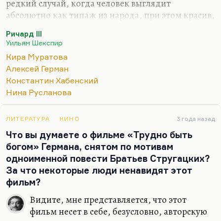
редкий случай, когда человек выглядит
абсолютно как типаж из народа, при этом красив,
при этом органичен безупречно, и при этом умеет
Ричард III
быть всяким.
Уильям Шекспир
Вы себе не представляете, человеком какой
Кира Муратова
пластики была Русланова. В те немногие разы,
Алексей Герман
что я с ней говорил, она умела так превращаться!
Константин Хабенский
Вот сейчас она с вами изображает детдомовку,
Нина Русланова
потом она изображает Муратову, а через 5 минут
она… Я ее спрашиваю:
«Как вы играете английскую
ЛИТЕРАТУРА
КИНО
3 года назад
королеву?»
, и она показывает:
Что вы думаете о фильме «Трудно быть
Уж лучше было б мне батрачкой быть,
богом» Германа, снятом по мотивам
Чем королевой, что должна…
одноименной повести Братьев Стругацких?
За что некоторые люди ненавидят этот
фильм?
Видите, мне представляется, что этот
фильм несет в себе, безусловно, авторскую