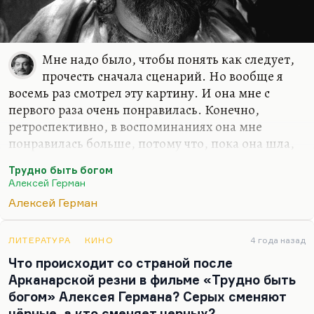
Мне надо было, чтобы понять как следует,
прочесть сначала сценарий. Но вообще я
восемь раз смотрел эту картину. И она мне с
первого раза очень понравилась. Конечно,
ретроспективно, в воспоминаниях она мне
понравилась больше, потому что, пока она шла,
там были тягостные моменты. Мне не было
Трудно быть богом
скучно, но мне было тяжело. А тем не менее
Алексей Герман
ретроспективно она вызывала у меня всегда
Алексей Герман
чувства светлые, чувства какого-то, я не знаю…
Помните: «Как если кто-то как будто нож
целебный мне отсек страдавший член!» — как
ЛИТЕРАТУРА
КИНО
4 года назад
говорит Сальери. Она попала очень в моё
Что происходит со страной после
состояние и, что называется, к самой чёрной
Арканарской резни в фильме «Трудно быть
прикоснулась язве, но исцелила, безусловно.
богом» Алексея Германа? Серых сменяют
чёрные, а кто сменяет черных?