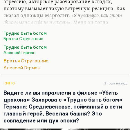
агрессию, авторское разочарование в людях,
поэтому вызывает такую встречную реакцию. Как
сказал однажды Марголит:
«Я чувствую, как этот
фильм меня в себя не пускает»
. Меня он тогда
пускал, потому что совпал с внутренней эмоцией,
Трудно быть богом
с моим внутренним ощущением, поэтому, когда
Братья Стругацкие
я его посмотрел, у меня было чувство лопнувшего
Трудно быть богом
нарыва. Я помню, что я по этому коридору
Алексей Герман
Ленфильма, где там показали первую сборку,
Братья Стругацкие
просто бежал вприпрыжку от счастья, у меня
Алексей Герман
было чистое чувство счастья оттого, что при мне
произошло это событие, что оправдана моя
жизнь и жизнь других людей, потому что это
КИНО
3 года назад
случилось при нас: великое…
Видите ли вы параллели в фильме «Убить
дракона» Захарова с «Трудно быть богом»
Германа: Средневековье, пойманный в сети
главный герой, Веселая башня? Это
совпадение или дух эпохи?