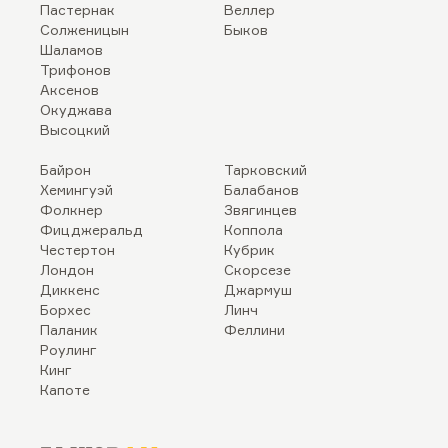
Пастернак
Веллер
Солженицын
Быков
Шаламов
Трифонов
Аксенов
Окуджава
Высоцкий
Байрон
Тарковский
Хемингуэй
Балабанов
Фолкнер
Звягинцев
Фицджеральд
Коппола
Честертон
Кубрик
Лондон
Скорсезе
Диккенс
Джармуш
Борхес
Линч
Паланик
Феллини
Роулинг
Кинг
Капоте