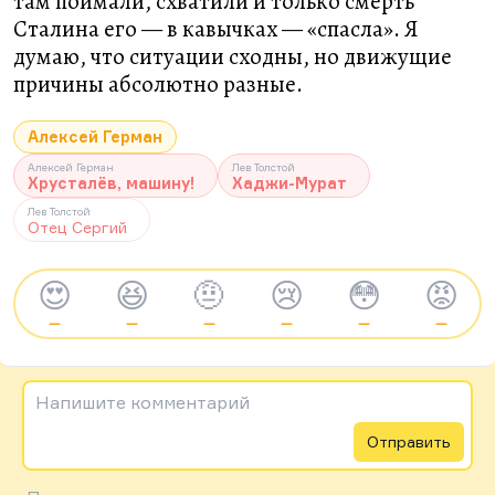
там поймали, схватили и только смерть
Сталина его — в кавычках — «спасла». Я
думаю, что ситуации сходны, но движущие
причины абсолютно разные.
Алексей Герман
Алексей Герман
Лев Толстой
Хрусталёв, машину!
Хаджи-Мурат
Лев Толстой
Отец Сергий
😍
😆
🤨
😢
😳
😡
—
—
—
—
—
—
Напишите комментарий
Отправить