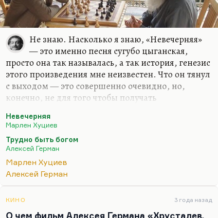
Не знаю. Насколько я знаю, «Невечерняя»
— это именно песня сугубо цыганская,
просто она так называлась, а так история, генезис
этого произведения мне неизвестен. Что он тянул
с выходом — это совершенно очевидно, но,
конечно, не для того чтобы получать
финансирование на картину или какие-то другие
Невечерняя
бонусы. Тянул по понятным причинам, также
Марлен Хуциев
тянул Герман с «Трудно быть богом», чтобы его
Трудно быть богом
Opus magnum вышел после его смерти. Или, по
Алексей Герман
крайней мере, совпал с ней как-то. У Германа
Марлен Хуциев
совершенно готова была картина. Там нужно
Алексей Герман
было доозвучить какие-то косметические куски, а
можно было и не доозвучивать, наверное. Он же
менял там что-то, доводил до совершенства.
КИНО
3 года назад
Может быть, портил, не знаю. Я смотрел фильм
О чем фильм Алексея Германа «Хрусталев,