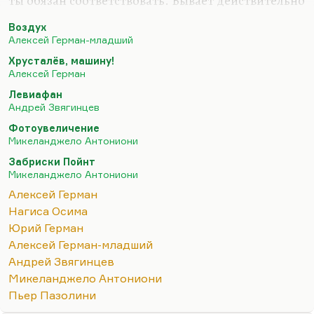
ты обязан соответствовать. Бывает действительно
трагедия, когда есть амбиции немереные, но
Воздух
совершенно нет художественного таланта.
Алексей Герман-младший
Все, что делает Алексей Герман-младший, может
Хрусталёв, машину!
быть умно и достойно, даже иметь
Алексей Герман
антимилитаристский пафос, которого там,
Левиафан
правда, по-моему, нет. Но это мое мнение. Но
Андрей Звягинцев
это неталантливо, это ослепительно
Фотоувеличение
неталантливо, это лишено того дуновения гения,
Микеланджело Антониони
которое было в картинах Алексея Германа-
Забриски Пойнт
среднего, и которое иногда (не всегда)…
Микеланджело Антониони
Алексей Герман
Нагиса Осима
Юрий Герман
Алексей Герман-младший
Андрей Звягинцев
Микеланджело Антониони
Пьер Пазолини