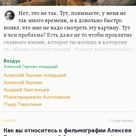
Нет, это не так. Тут, понимаете, у меня не
так много времени, и я довольно быстро
понял, что мне не надо смотреть эту картину. Тут
в чем проблема? Есть даже не то чтобы проклятие
славного имени, которое ты носишь и которому
ты обязан соответствовать. Бывает действительно
трагедия, когда есть амбиции немереные, но
Воздух
совершенно нет художественного таланта.
Алексей Герман-младший
Все, что делает Алексей Герман-младший, может
Алексей Герман-младший
быть умно и достойно, даже иметь
Алексей Герман
антимилитаристский пафос, которого там,
Андрей Звягинцев
правда, по-моему, нет. Но это мое мнение. Но
Микеланджело Антониони
это неталантливо, это ослепительно
Пьер Пазолини
неталантливо, это лишено того дуновения гения,
которое было в картинах Германа-среднего, и
КИНО
2 года назад
которое иногда (не всегда) появляется в…
Как вы относитесь к фильмографии Алексея