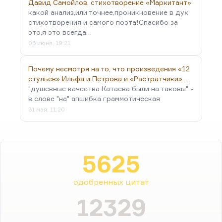
Давид Самойлов, стихотворение «Маркитант»
какой анализ,или точнее,проникновение в дух
стихотворения и самого поэта!Спасибо за
это,я это всегда…
06 июня, 19:21
Почему несмотря на то, что произведения «12
стульев» Ильфа и Петрова и «Растратчики»…
"душевные качества Катаева были на таковы" -
в слове "на" апшибка граммотическая
31 мая, 11:20
5625
одобренных цитат
12329