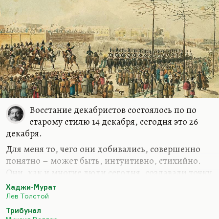
Восстание декабристов состоялось по по
старому стилю 14 декабря, сегодня это 26
декабря.
Для меня то, чего они добивались, совершенно
понятно – может быть, интуитивно, стихийно.
Они, как и многие люди сегодня, создавали точку
напряжения. И надеялись, что у власти негладко
Хаджи-Мурат
пройдет ее незаконная передача. История с
Лев Толстой
отодвиганием Константина, который мог бы
Трибунал