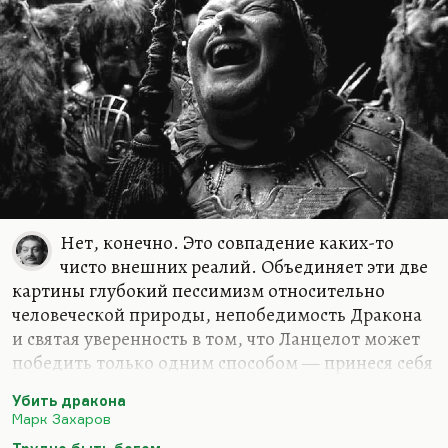
Нет, конечно. Это совпадение каких-то
чисто внешних реалий. Объединяет эти две
картины глубокий пессимизм относительно
человеческой природы, непобедимость Дракона
и святая уверенность в том, что Ланцелот может
победить только одним способом — принеся себя
в жертву, погибнув на глазах этих людей, иначе
Убить дракона
Дракона никак не победишь. Эстетика фильма
Марк Захаров
Захарова (последнего его фильма) — это такой