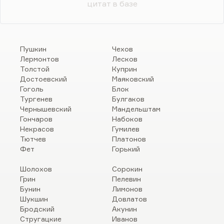
цитат в базе
Пушкин
Чехов
Лермонтов
Лесков
Толстой
Куприн
Достоевский
Маяковский
Гоголь
Блок
Тургенев
Булгаков
Чернышевский
Мандельштам
Гончаров
Набоков
Некрасов
Гумилев
Тютчев
Платонов
Фет
Горький
Шолохов
Сорокин
Грин
Пелевин
Бунин
Лимонов
Шукшин
Довлатов
Бродский
Акунин
Стругацкие
Иванов