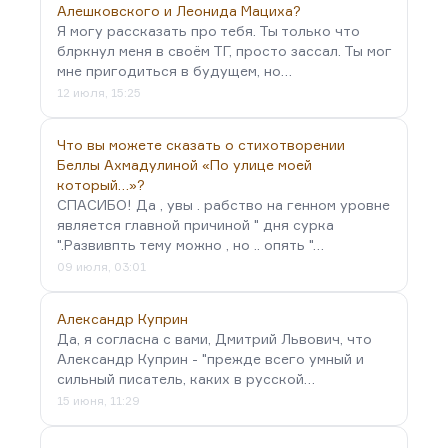
Алешковского и Леонида Мациха?
Я могу рассказать про тебя. Ты только что
блркнул меня в своём ТГ, просто зассал. Ты мог
мне пригодиться в будущем, но…
12 июля, 15:25
Что вы можете сказать о стихотворении
Беллы Ахмадулиной «По улице моей
который…»?
СПАСИБО! Да , увы . рабство на генном уровне
является главной причиной " дня сурка
".Развивпть тему можно , но .. опять "…
09 июля, 03:01
Александр Куприн
Да, я согласна с вами, Дмитрий Львович, что
Александр Куприн - "прежде всего умный и
сильный писатель, каких в русской…
15 июня, 11:29