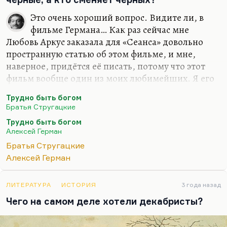
Это очень хороший вопрос. Видите ли, в
фильме Германа… Как раз сейчас мне
Любовь Аркус заказала для «Сеанса» довольно
пространную статью об этом фильме, и мне,
наверное, придётся её писать, потому что этот
фильм вообще один из моих любимейших. Я его
смотрел раз восемь, наверное. Он меня
Трудно быть богом
абсолютно завораживает, в отличие, скажем, от
Братья Стругацкие
«Моего друга Ивана Лапшина». Действительно
Трудно быть богом
великая картина. Она очень совпадает как-то с
Алексей Герман
моими эмоциями.
Братья Стругацкие
И вот как раз эта картина нам показывает, кто
Алексей Герман
приходит после чёрных. Чёрные знаменуют собой
некий предел, после которых есть только один
ЛИТЕРАТУРА
ИСТОРИЯ
3 года назад
шанс спасти страну, спасти людей — пасть
Чего на самом деле хотели декабристы?
жертвой у них на глазах. Понимаете, без жертвы
Христа ничего бы не было. Христос…