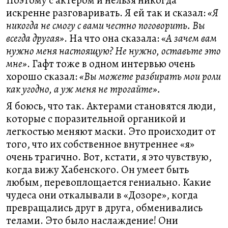
Поэтому с актером и нельзя никогда
искренне разговаривать. Я ей так и сказал:
«Я
никогда не смогу с вами честно поговорить. Вы
всегда другая»
. На что она сказала: «
А зачем вам
нужно меня настоящую? Не нужно, оставьте это
мне»
. Гафт тоже в одном интервью очень
хорошо сказал:
«Вы можете разбирать мои роли
как угодно, а уж меня не трогайте».
Я боюсь, что так. Актерами становятся люди,
которые с поразительной органикой и
легкостью меняют маски. Это происходит от
того, что их собственное внутреннее «я»
очень трагично. Вот, кстати, я это чувствую,
когда вижу Хабенского. Он умеет быть
любым, перевоплощается гениально. Какие
чудеса они откалывали в «Дозоре», когда
превращались друг в друга, обменивались
телами. Это было наслаждение! Они