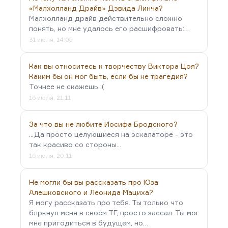
«Малхолланд Драйв» Дэвида Линча?
Малхолланд драйв действительно сложно
понять, но мне удалось его расшифровать:…
31 июля, 14:05
Как вы относитесь к творчеству Виктора Цоя?
Каким бы он мог быть, если бы не трагедия?
Точнее не скажешь :(
16 июля, 21:11
За что вы не любите Иосифа Бродского?
...Да просто целующиеся на эскалаторе - это
так красиво со стороны...
16 июля, 20:11
Не могли бы вы рассказать про Юза
Алешковского и Леонида Мациха?
Я могу рассказать про тебя. Ты только что
блркнул меня в своём ТГ, просто зассал. Ты мог
мне пригодиться в будущем, но…