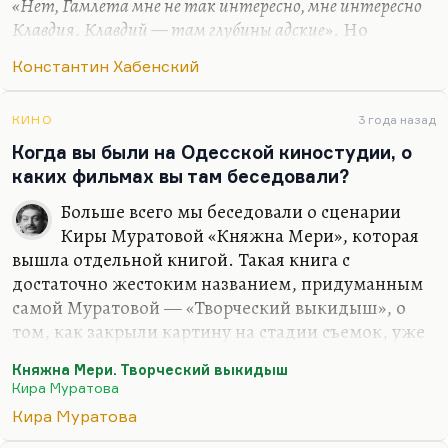
«Нет, Гамлета мне не так интересно, мне интересно
Клавдия. Клавдий — там глубины адские»
. Но
видите, у меня какое есть мнение. Зло может
Константин Хабенский
быть не ограничено по глубине, потому что нет
такого зла, которое нельзя было бы перезлить. Но
оно ограничено по времени. Оно существует на
КИНО
3 года назад
очень коротких расстояниях. Зло выигрывает на
Когда вы были на Одесской киностудии, о
коротких расстояниях, потому что оно эффектно
каких фильмах вы там беседовали?
и оно эффективно. Но на больших, на таких
Больше всего мы беседовали о сценарии
серьезных динамических периодах — важных,
Киры Муратовой «Княжна Мери», которая
бурных в истории — оно проигрывает всегда.
вышла отдельной книгой. Такая книга с
Поэтому оно…
достаточно жестоким названием, придуманным
самой Муратовой — «Творческий выкидыш», о
том, как закрыли картину на стадии съемок, уже
прошел подготовительный период. Я прочел этот
Княжна Мери. Творческий выкидыш
сценарий и потрясающую режиссерскую
Кира Муратова
экспликацию, там же и картины Хамдамова,
Кира Муратова
который был художником фильма по костюмам.