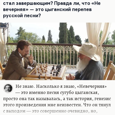
достаточно оригинальный и независимый, и
стал завершающим? Правда ли, что «Не
талантливый — не…
вечерняя» — это цыганский перепев
русской песни?
Не знаю. Насколько я знаю, «Невечерняя»
— это именно песня сугубо цыганская,
просто она так называлась, а так история, генезис
этого произведения мне неизвестен. Что он тянул
с выходом — это совершенно очевидно, но,