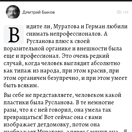
Дмитрий Быков
>1т
В
идите ли, Муратова и Герман любили
снимать непрофессионалов. А
Русланова плюс к своей
поразительной органике и внешности была
еще и профессионал. Это очень редкий
случай, когда человек выглядит абсолютно
как типаж из народа, при этом красив, при
этом органичен безупречно, и при этом умеет
быть всяким.
Вы себе не представляете, человеком какой
пластики была Русланова. В те немногие
разы, что я с ней говорил, она умела так
превращаться! Вот сейчас она с вами
изображает детдомовку, потом она
изображает Муратову, а через 5 минут она… Я