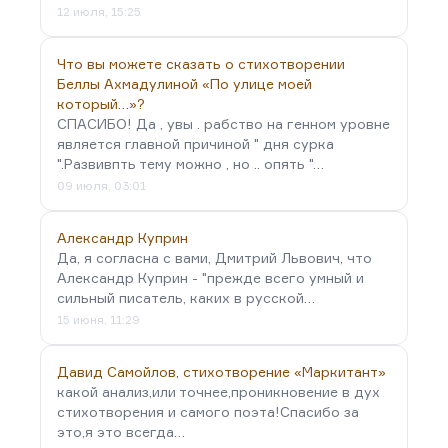
12 июля, 15:25
Что вы можете сказать о стихотворении
Беллы Ахмадулиной «По улице моей
который…»?
СПАСИБО! Да , увы . рабство на генном уровне
является главной причиной " дня сурка
".Развивпть тему можно , но .. опять "…
09 июля, 03:01
Александр Куприн
Да, я согласна с вами, Дмитрий Львович, что
Александр Куприн - "прежде всего умный и
сильный писатель, каких в русской…
15 июня, 11:29
Давид Самойлов, стихотворение «Маркитант»
какой анализ,или точнее,проникновение в дух
стихотворения и самого поэта!Спасибо за
это,я это всегда…