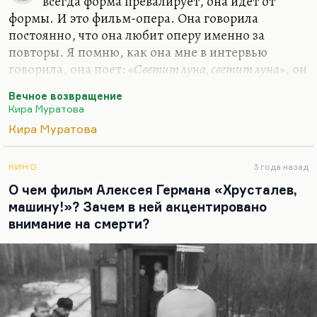
всегда форма превалирует, она идет от
формы. И это фильм-опера. Она говорила
постоянно, что она любит оперу именно за
повторы. Я помню, как она мне в интервью
говорила, она поет:
«Светит луна, светит луна»
, он
повторяет:
«А также птички, а также птички»
. Вот
Вечное возвращение
в таком травестийном исполнении это было
Кира Муратова
гомерически смешно. Но за этой формой она же
Кира Муратова
показала ещё и страшное количество повторов,
которые есть в жизни. Вот здесь формы и
содержания они абсолютно друг другу
КИНО
3 года назад
адекватные.
О чем фильм Алексея Германа «Хрусталев,
машину!»? Зачем в ней акцентировано
Вся жизнь — это повторение в разных версиях
внимание на смерти?
одних и тех же диалогов, диалогов унылых,
тривиальных. Диалогов, когда путаются брат с
братом, когда путают жен, когда…