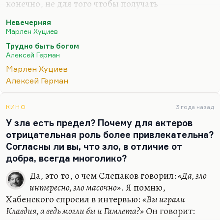
конечно, не для того чтобы получать
финансирование на картину или какие-то другие
Невечерняя
бонусы. Тянул по понятным причинам, также
Марлен Хуциев
тянул Герман с «Трудно быть богом», чтобы его
Трудно быть богом
Opus magnum вышел после его смерти. Или, по
Алексей Герман
крайней мере, совпал с ней как-то. У Германа
Марлен Хуциев
совершенно готова была картина. Там нужно
Алексей Герман
было доозвучить какие-то косметические куски, а
можно было и не доозвучивать, наверное. Он же
менял там что-то, доводил до совершенства.
КИНО
3 года назад
Может быть, портил, не знаю. Я смотрел фильм
У зла есть предел? Почему для актеров
в…
отрицательная роль более привлекательна?
Согласны ли вы, что зло, в отличие от
добра, всегда многолико?
Да, это то, о чем Слепаков говорил:
«Да, зло
интересно, зло масочно»
. Я помню,
Хабенского спросил в интервью:
«Вы играли
Клавдия, а ведь могли бы и Гамлета?»
Он говорит: