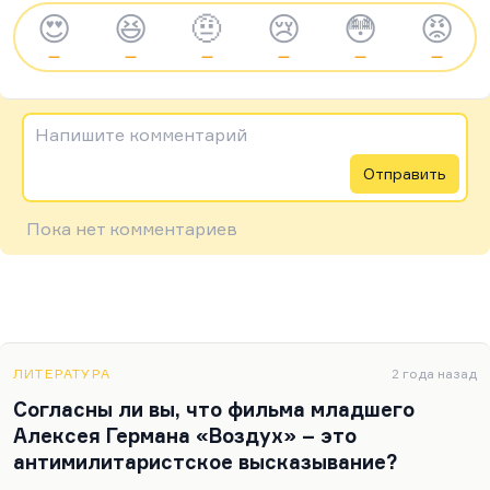
😍
😆
🤨
😢
😳
😡
—
—
—
—
—
—
Напишите комментарий
Отправить
Пока нет комментариев
ЛИТЕРАТУРА
2 года назад
Согласны ли вы, что фильма младшего
Алексея Германа «Воздух» – это
антимилитаристское высказывание?