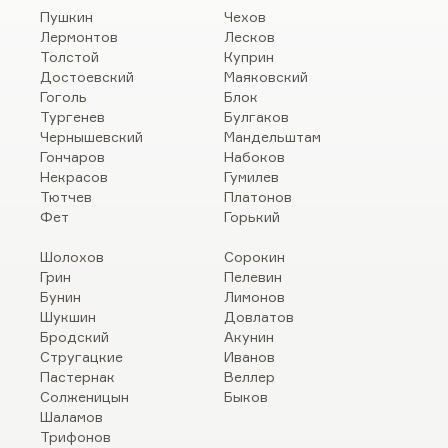
Пушкин
Чехов
Лермонтов
Лесков
Толстой
Куприн
Достоевский
Маяковский
Гоголь
Блок
Тургенев
Булгаков
Чернышевский
Мандельштам
Гончаров
Набоков
Некрасов
Гумилев
Тютчев
Платонов
Фет
Горький
Шолохов
Сорокин
Грин
Пелевин
Бунин
Лимонов
Шукшин
Довлатов
Бродский
Акунин
Стругацкие
Иванов
Пастернак
Веллер
Солженицын
Быков
Шаламов
Трифонов