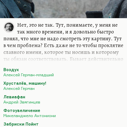
Нет, это не так. Тут, понимаете, у меня не
так много времени, и я довольно быстро
понял, что мне не надо смотреть эту картину. Тут
в чем проблема? Есть даже не то чтобы проклятие
славного имени, которое ты носишь и которому
ты обязан соответствовать. Бывает действительно
трагедия, когда есть амбиции немереные, но
Воздух
совершенно нет художественного таланта.
Алексей Герман-младший
Все, что делает Алексей Герман-младший, может
Хрусталёв, машину!
быть умно и достойно, даже иметь
Алексей Герман
антимилитаристский пафос, которого там,
Левиафан
правда, по-моему, нет. Но это мое мнение. Но
Андрей Звягинцев
это неталантливо, это ослепительно
Фотоувеличение
неталантливо, это лишено того дуновения гения,
Микеланджело Антониони
которое было в картинах Алексея Германа-
Забриски Пойнт