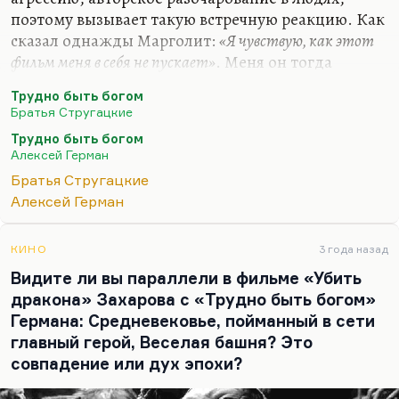
поэтому вызывает такую встречную реакцию. Как
сказал однажды Марголит:
«Я чувствую, как этот
фильм меня в себя не пускает»
. Меня он тогда
пускал, потому что совпал с внутренней эмоцией,
Трудно быть богом
с моим внутренним ощущением, поэтому, когда
Братья Стругацкие
я его посмотрел, у меня было чувство лопнувшего
Трудно быть богом
нарыва. Я помню, что я по этому коридору
Алексей Герман
Ленфильма, где там показали первую сборку,
Братья Стругацкие
просто бежал вприпрыжку от счастья, у меня
Алексей Герман
было чистое чувство счастья оттого, что при мне
произошло это событие, что оправдана моя
жизнь и жизнь других людей, потому что это
КИНО
3 года назад
случилось при нас: великое…
Видите ли вы параллели в фильме «Убить
дракона» Захарова с «Трудно быть богом»
Германа: Средневековье, пойманный в сети
главный герой, Веселая башня? Это
совпадение или дух эпохи?