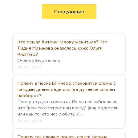
потому что больше он ни на что смотреть не
может. И в этом мне видится главный смысл
Следующие
картины. Это главный её эпизод.
Хотя там очень много…
Кто мешал Антону Чехову жениться? Чем
Лидия Мизинова оказалась хуже Ольги
Книппер?
Очень убедительно.
06 авг., 01:23
Почему в песне БГ «небо становится ближе с
каждым днем», ведь иногда думаешь совсем
наоборот?
Порчу трудно отрицать. Из-за неё забываешь,
что "кто-то смотрит нам вслед" (как родители
или как те, кто нас любит). И…
03 авг., 04:58
Почему так сложно понять смысл фильма