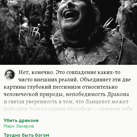
Нет, конечно. Это совпадение каких-то
чисто внешних реалий. Объединяет эти две
картины глубокий пессимизм относительно
человеческой природы, непобедимость Дракона
и святая уверенность в том, что Ланцелот может
победить только одним способом — принеся себя
в жертву, погибнув на глазах этих людей, иначе
Убить дракона
Дракона никак не победишь. Эстетика фильма
Марк Захаров
Захарова (последнего его фильма) — это такой
Трудно быть богом