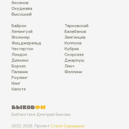
Аксенов
Окуджава
Высоцкий
Байрон
Тарковский
Хемингуэй
Балабанов
Фолкнер
Звягинцев
Фицджеральд
Коппола
Честертон
Кубрик
Лондон
Скорсезе
Диккенс
Джармуш
Борхес
Линч
Паланик
Феллини
Роулинг
Кинг
Капоте
Быков
ФМ
Библиотека Дмитрия Быкова
2022..2026. Проект
Стаса Сырицына