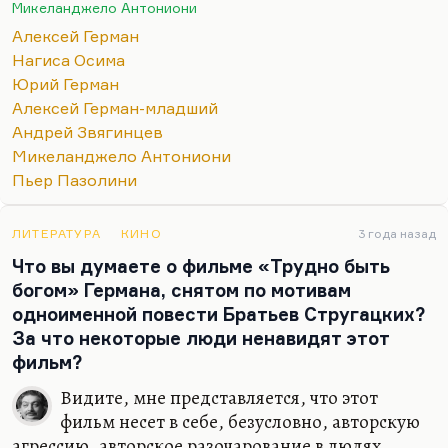
среднего, и которое иногда (не всегда)…
Микеланджело Антониони
Алексей Герман
Нагиса Осима
Юрий Герман
Алексей Герман-младший
Андрей Звягинцев
Микеланджело Антониони
Пьер Пазолини
ЛИТЕРАТУРА
КИНО
3 года назад
Что вы думаете о фильме «Трудно быть
богом» Германа, снятом по мотивам
одноименной повести Братьев Стругацких?
За что некоторые люди ненавидят этот
фильм?
Видите, мне представляется, что этот
фильм несет в себе, безусловно, авторскую
агрессию, авторское разочарование в людях,