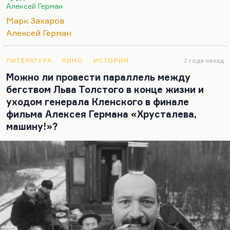
гротеск, а эстетика гротеска всегда
Алексей Герман
оптимистична, потому что реальность
Марк Захаров
превращена, преодолена. Эстетика
Алексей Герман
германовского «Трудно быть богом» — такой
зловонный гиперреализм, который никакой
надежды не оставляет, но как бы заставляет
ЛИТЕРАТУРА
КИНО
ИСТОРИЯ
2 года назад
воспарить от противного. Это фантастика,
Можно ли провести параллель между
страшно достоверная в…
бегством Льва Толстого в конце жизни и
уходом генерала Кленского в финале
фильма Алексея Германа «Хрусталева,
машину!»?