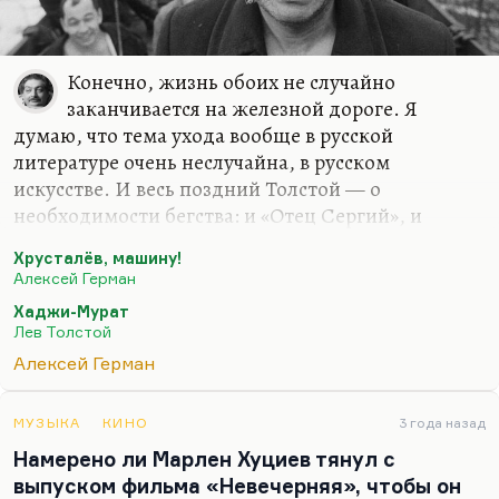
Конечно, жизнь обоих не случайно
заканчивается на железной дороге. Я
думаю, что тема ухода вообще в русской
литературе очень неслучайна, в русском
искусстве. И весь поздний Толстой — о
необходимости бегства: и «Отец Сергий», и
«Хаджи-Мурат». Хаджи-Мурат ведь не может
Хрусталёв, машину!
быть ни с Шамилем, ни с Николаем, неслучайно
Алексей Герман
они так запараллелены оба: высокие и абсолютно
Хаджи-Мурат
упоенные собственной внушительностью,
Лев Толстой
абсолютно одинаково озабоченные
Алексей Герман
собственными новыми наложницами, в одном
случае Аминат, в другом — вот эта шведка. Оба
они совершенно не годятся в покровители и
МУЗЫКА
КИНО
3 года назад
союзники, потому что разделить с ним
Намерено ли Марлен Хуциев тянул с
ответственность Хаджи-Мурат — человек
выпуском фильма «Невечерняя», чтобы он