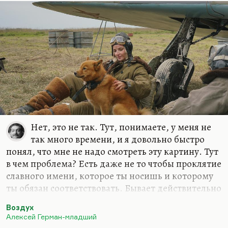
Нет, это не так. Тут, понимаете, у меня не
так много времени, и я довольно быстро
понял, что мне не надо смотреть эту картину. Тут
в чем проблема? Есть даже не то чтобы проклятие
славного имени, которое ты носишь и которому
ты обязан соответствовать. Бывает действительно
трагедия, когда есть амбиции немереные, но
Воздух
совершенно нет художественного таланта.
Алексей Герман-младший