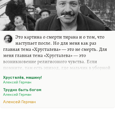
Это картина о смерти тирана и о том, что
наступает после. Но для меня как раз
главная тема «Хрусталева» — это не смерть. Для
меня главная тема «Хрусталева» — это
возникновение религиозного чувства. Если
помните, там есть эпизод, где мальчик в уборной
начинает молиться. Его так задушила жизнь, его
Хрусталёв, машину!
так на протяжении всей картины давит плоть
Алексей Герман
мира, его так давит собственное предательство
Трудно быть богом
отца (помните, он там позвонил, когда отец
Алексей Герман
вернулся, позвонил донести), что, когда он
Алексей Герман
задавлен всем этим и загнан в коммунальный
сортир, взгляд его поневоле обращается к небу,