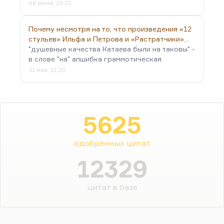
06 июня, 19:21
Почему несмотря на то, что произведения «12
стульев» Ильфа и Петрова и «Растратчики»…
"душевные качества Катаева были на таковы" -
в слове "на" апшибка граммотическая
31 мая, 11:20
5625
одобренных цитат
12329
цитат в базе