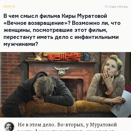
Я считаю, что это великая картина. Там
потрясающий совершенно прием найден, когда
КИНО
3 года назад
Печорин произносит не только свои реплики, но
В чем смысл фильма Киры Муратовой
и часть авторского текста, как бы рефлексируя,
«Вечное возвращение»? Возможно ли, что
как бы наблюдая себя со стороны. Такого
женщины, посмотревшие этот фильм,
Печорина ещё не было, он немножко похож на
перестанут иметь дело с инфантильными
далевского в спектакле…
мужчинами?
Не в этом дело. Во-вторых, у Муратовой