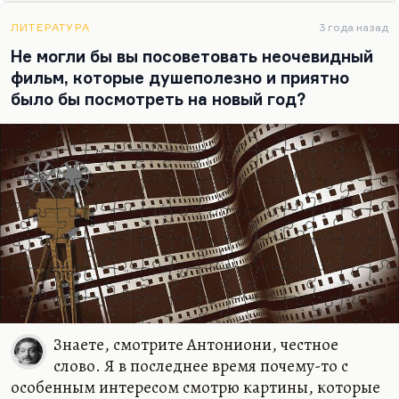
— может, потому, что атмосферу американского
ЛИТЕРАТУРА
3 года назад
университета и левацкого студенческого сборища
Не могли бы вы посоветовать неочевидный
я знаю лучше, а атмосферу жизни модного
фильм, которые душеполезно и приятно
фотографа, к которому Джейн Биркин так
было бы посмотреть на новый год?
красиво приходит позировать, совершенно не…
Знаете, смотрите Антониони, честное
слово. Я в последнее время почему-то с
особенным интересом смотрю картины, которые