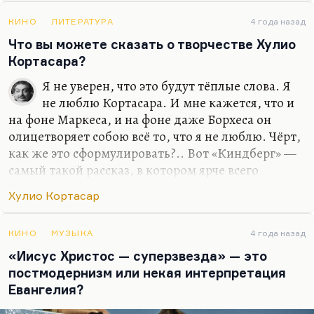
Джанни Родари — всего лишь такой пылкий
общественник, который по глупости и молодости
КИНО
ЛИТЕРАТУРА
4 года назад
побывал фашистом, в молодежном движении
Что вы можете сказать о творчестве Хулио
при Муссолини, потом стал таким же страстным
Кортасара?
коммунистом. Я думаю, что Родари был
Я не уверен, что это будут тёплые слова. Я
гениальным сказочником, действительно
не люблю Кортасара. И мне кажется, что и
великим. И «Путешествие голубой стрелы», и
на фоне Маркеса, и на фоне даже Борхеса он
«Сказки по телефону», и «Джельсомино в стране
олицетворяет собою всё то, что я не люблю. Чёрт,
лжецов» — это все очень высокий…
как же это сформулировать?.. Вот «Киндберг» —
самый такой рассказ, в котором ярче всего
сказались 60–70-е годы, конец 60-х, вырождение
Хулио Кортасар
и кризис 60-х. Он гениально придумал формы
«Игры в классики», гениально придумал «Модель
для сборки», но содержание этих книг беднее и
КИНО
МУЗЫКА
4 года назад
примитивнее их формы, а самолюбования много.
«Иисус Христос — суперзвезда» — это
постмодернизм или некая интерпретация
И вообще, знаете, весь Кортасар наиболее ярок в
Евангелия?
фильме Антониони «Blowup» («Фотоувеличение»),
который и есть экранизация собственно