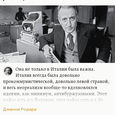
экзистенциального взгляда на мир, она…
Она не только в Италии была важна.
Италия всегда была довольно
прокоммунистической, довольно левой страной,
и весь неореализм вообще-то вдохновлялся
идеями, как минимум, антибуржуазными. Этот
пафос есть и у Феллини, этот пафос есть и у Де
Сики, у Антониони, и даже, страшно сказать, у
Джанни Родари
аристократа Висконти есть этот пафос. Поэтому