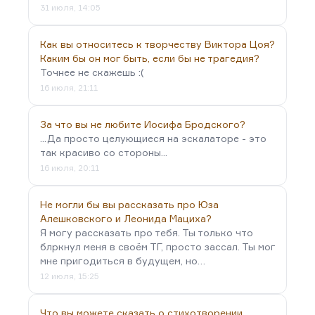
31 июля, 14:05
Как вы относитесь к творчеству Виктора Цоя?
Каким бы он мог быть, если бы не трагедия?
Точнее не скажешь :(
16 июля, 21:11
За что вы не любите Иосифа Бродского?
...Да просто целующиеся на эскалаторе - это
так красиво со стороны...
16 июля, 20:11
Не могли бы вы рассказать про Юза
Алешковского и Леонида Мациха?
Я могу рассказать про тебя. Ты только что
блркнул меня в своём ТГ, просто зассал. Ты мог
мне пригодиться в будущем, но…
12 июля, 15:25
Что вы можете сказать о стихотворении