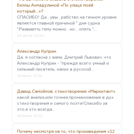
Беллы Ахмадулиной «По улице моей
который…»?
СПАСИБО! Да , увы . рабство на генном уровне
является главной причиной " дня сурка
".Развивпть тему можно , но .. опять "…
09 июля, 03:01
Александр Куприн
Да, я согласна с вами, Дмитрий Львович, что
Александр Куприн - "прежде всего умный и
сильный писатель, каких в русской…
15 июня, 11:29
Давид Самойлов, стихотворение «Маркитант»
какой анализ,или точнее,проникновение в дух
стихотворения и самого поэта!Спасибо за
это,я это всегда…
06 июня, 19:21
Почему несмотря на то, что произведения «12