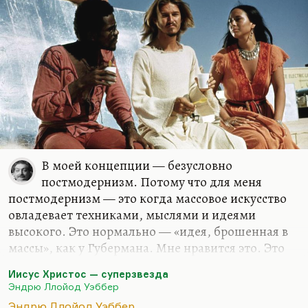
картасаровских «Слюней дьявола». Я не люблю в
нём самолюбования (ну, это бог…
В моей концепции — безусловно
постмодернизм. Потому что для меня
постмодернизм — это когда массовое искусство
овладевает техниками, мыслями и идеями
высокого. Это нормально — «идея, брошенная в
массы», как у Губермана. Мне нравится это. Это
иногда хорошо. Понимаете, «И корабль
Иисус Христос — суперзвезда
плывёт…» Феллини — это модернизм, а
Эндрю Ллойод Уэббер
«Титаник» Кэмерона — это постмодернизм; это
Эндрю Ллойод Уэббер