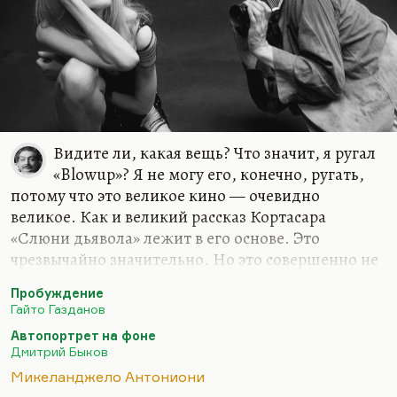
Видите ли, какая вещь? Что значит, я ругал
«Blowup»? Я не могу его, конечно, ругать,
потому что это великое кино — очевидно
великое. Как и великий рассказ Кортасара
«Слюни дьявола» лежит в его основе. Это
чрезвычайно значительно. Но это совершенно не
трогает моей души. Это оставляет меня
Пробуждение
холодным.
Гайто Газданов
Атмосферно это кино сильное. У Антониони
Автопортрет на фоне
всегда очень передана атмосфера времени. Но,
Дмитрий Быков
видимо, мне не нравится эта атмосфера времени.
Микеланджело Антониони
Видимо, мне больше нравится «Забриски Пойнт»