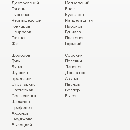
Достоевский
Маяковский
Гоголь
Блок
Тургенев
Булгаков
Чернышевский
Мандельштам
Гончаров
Набоков
Некрасов
Гумилев
Тютчев
Платонов
Фет
Горький
Шолохов
Сорокин
Грин
Пелевин
Бунин
Лимонов
Шукшин
Довлатов
Бродский
Акунин
Стругацкие
Иванов
Пастернак
Веллер
Солженицын
Быков
Шаламов
Трифонов
Аксенов
Окуджава
Высоцкий