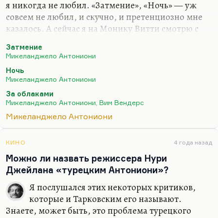
я никогда не любил. «Затмение», «Ночь» — уж
совсем не любил, и скучно, и претенциозно мне
казалось. А сейчас я на Монику Витти смотрю с
каким-то особенным любованием. Может быть,
Затмение
потому что Моника Витти — идеальная героиня,
Микеланджело Антониони
та женщина, по которой мы сегодня тоскуем:
Ночь
умная, честная девушка среди тотально врущих
Микеланджело Антониони
людей. Или вот Жанна Моро сама изломанная
За облаками
довольно, в «Ночи». Моника Витти — это образ
Микеланджело Антониони, Вим Вендерс
честного человека, исповедально честного среди
Микеланджело Антониони
людей, которые врут на каждом шагу. Так что я
бы на вашем месте устроил бы себе просмотр
Антониони под Новый год, особенно моего
КИНО
4 года назад
любимого…
Можно ли назвать режиссера Нури
Джейлана «турецким Антониони»?
Я послушался этих некоторых критиков,
которые и Тарковским его называют.
Знаете, может быть, это проблема турецкого