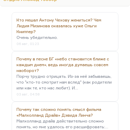
«И корабль плывёт…», поставленный на широкую
ногу с большими спецэффектами, с гораздо более
примитивным смыслом и без носорога. Вот так и
Кто мешал Антону Чехову жениться? Чем
здесь. Антониони — модернизм, Вендерс —
Лидия Мизинова оказалась хуже Ольги
постмодернизм. Было очень интересно, когда
Книппер?
Вендерс работал вместе с Антониони в фильме
Очень убедительно.
«За облаками». Мне интересно было, что́
06 авг., 01:23
победит. Победил Антониони,…
Почему в песне БГ «небо становится ближе с
каждым днем», ведь иногда думаешь совсем
наоборот?
Порчу трудно отрицать. Из-за неё забываешь,
что "кто-то смотрит нам вслед" (как родители
или как те, кто нас любит). И…
03 авг., 04:58
Почему так сложно понять смысл фильма
«Малхолланд Драйв» Дэвида Линча?
Малхолланд драйв действительно сложно
понять, но мне удалось его расшифровать:…