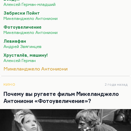
совершенно нет художественного таланта.
Алексей Герман-младший
Все, что делает Алексей Герман-младший, может
Забриски Пойнт
быть умно и достойно, даже иметь
Микеланджело Антониони
антимилитаристский пафос, которого там,
Фотоувеличение
правда, по-моему, нет. Но это мое мнение. Но
Микеланджело Антониони
это неталантливо, это ослепительно
Левиафан
неталантливо, это лишено того дуновения гения,
Андрей Звягинцев
которое было в картинах Алексея Германа-
Хрусталёв, машину!
среднего, и которое иногда (не всегда)…
Алексей Герман
Микеланджело Антониони
КИНО
2 года назад
Почему вы ругаете фильм Микеланджело
Антониони «Фотоувеличение»?