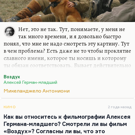
Нет, это не так. Тут, понимаете, у меня не
так много времени, и я довольно быстро
понял, что мне не надо смотреть эту картину. Тут
в чем проблема? Есть даже не то чтобы проклятие
славного имени, которое ты носишь и которому
ты обязан соответствовать. Бывает действительно
трагедия, когда есть амбиции немереные, но
Воздух
совершенно нет художественного таланта.
Алексей Герман-младший
Все, что делает Алексей Герман-младший, может
Микеланджело Антониони
быть умно и достойно, даже иметь
антимилитаристский пафос, которого там,
КИНО
2 года назад
правда, по-моему, нет. Но это мое мнение. Но
Как вы относитесь к фильмографии Алексея
это неталантливо, это ослепительно
Германа-младшего? Смотрели ли вы фильм
неталантливо, это лишено того дуновения гения,
«Воздух»? Согласны ли вы, что это
которое было в картинах Германа-среднего, и