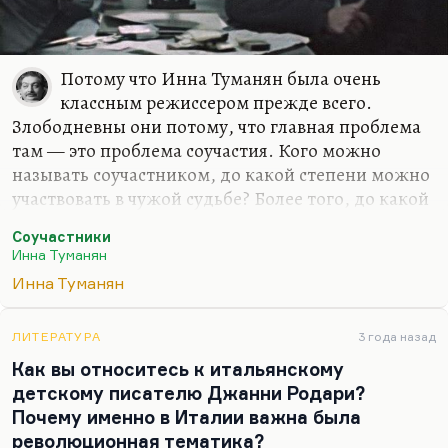
Потому что Инна Туманян была очень
классным режиссером прежде всего.
Злободневны они потому, что главная проблема
там — это проблема соучастия. Кого можно
называть соучастником, до какой степени можно
участвовать в чужой судьбе? Более того, до какой
степени вы можете отвечать за чужую судьбу?
Соучастники
Можно ли назначать другого ответственным за
Инна Туманян
свою судьбу? Туманян отвечает: нет. Она говорит
Инна Туманян
предельно жестко: у человека соучастников нет,
он один. Я хорошо помню, как Туманян после
премьеры фильма говорила о нем на совете
ЛИТЕРАТУРА
3 года назад
«Ровесников». Она сказала: «Ребята, ответов нет,
Как вы относитесь к итальянскому
рецептов нет, решения принимаете только вы
детскому писателю Джанни Родари?
сами».
Почему именно в Италии важна была
революционная тематика?
Она вообще была человек такого