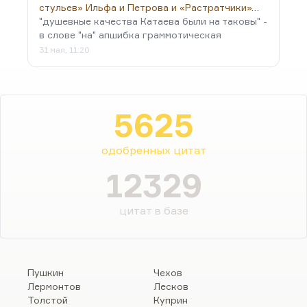
стульев» Ильфа и Петрова и «Растратчики»…
"душевные качества Катаева были на таковы" -
в слове "на" апшибка граммотическая
31 мая, 11:20
5625
одобренных цитат
12329
цитат в базе
Пушкин
Чехов
Лермонтов
Лесков
Толстой
Куприн