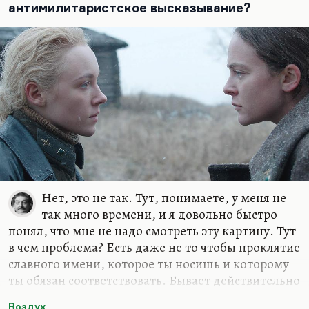
антимилитаристское высказывание?
которое иногда (не всегда) появляется в…
Нет, это не так. Тут, понимаете, у меня не
так много времени, и я довольно быстро
понял, что мне не надо смотреть эту картину. Тут
в чем проблема? Есть даже не то чтобы проклятие
славного имени, которое ты носишь и которому
ты обязан соответствовать. Бывает действительно
трагедия, когда есть амбиции немереные, но
Воздух