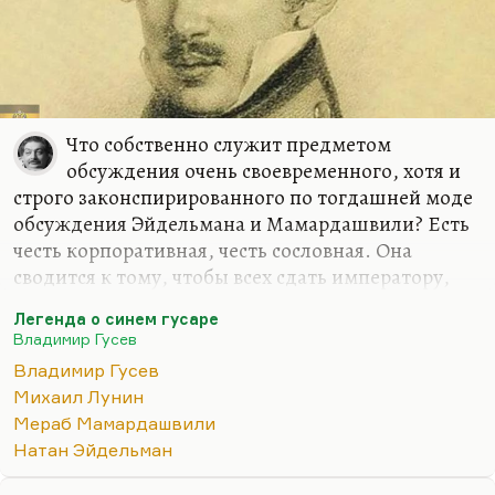
Что собственно служит предметом
обсуждения очень своевременного, хотя и
строго законспирированного по тогдашней моде
обсуждения Эйдельмана и Мамардашвили? Есть
честь корпоративная, честь сословная. Она
сводится к тому, чтобы всех сдать императору,
поскольку они дворяне, а вассал обязан быть
Легенда о синем гусаре
лоялен к феодалу. Ну, ничего не поделаешь,
Владимир Гусев
вассал обязан быть лоялен к верховной власти, к
Владимир Гусев
суверену (назовём это так). А что происходит с
Михаил Лунин
личной честью? Личная честь — это… «
Душу —
Мераб Мамардашвили
Богу, честь — никому»
— вот такой девиз, так бы
Натан Эйдельман
это формулировалось. Дело в том, что позиция
Лунина на самом деле достаточно уникальна.