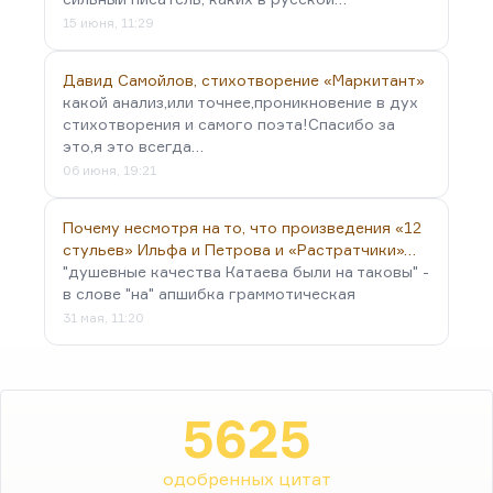
15 июня, 11:29
Давид Самойлов, стихотворение «Маркитант»
какой анализ,или точнее,проникновение в дух
стихотворения и самого поэта!Спасибо за
это,я это всегда…
06 июня, 19:21
Почему несмотря на то, что произведения «12
стульев» Ильфа и Петрова и «Растратчики»…
"душевные качества Катаева были на таковы" -
в слове "на" апшибка граммотическая
31 мая, 11:20
5625
одобренных цитат