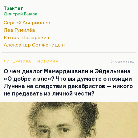
персонаж, другой природы. Он раскалывает не
Трактат
пополам. Вот это очень важно помнить. Раскол
Дмитрий Быков
пополам — всегда зло, выбор дьявола. Потому
Сергей Аверинцев
что дьявол предлагает на выбор, как бы сказать,
Лев Гумилёв
взаимодополняющие и взаимопредполагающие
Игорь Шафаревич
вещи. Например, свободу и порядок.
Александр Солженицын
Вот это, я сейчас сам сформулировал. И в этом
выдающееся счастье нашего общения, нашей
ЛИТЕРАТУРА
ИСТОРИЯ
3 года назад
передачи — что мысль иногда приходит, и
О чем диалог Мамардашвили и Эйдельмана
приходит неплохая мысль. Надо только это где-
«О добре и зле»? Что вы думаете о позиции
то как-то…
Лунина на следствии декабристов — никого
не предавать из личной чести?