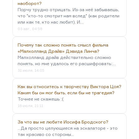
Чистый лоб, завитки у виска,
наоборот?
Все бродила по тусклому склону
Порчу трудно отрицать. Из-за неё забываешь,
что "кто-то смотрит нам вслед" (как родители
На границах воды и песка.
или как те, кто нас любит). И…
Все смотрела на дальние…
03 авг., 04:58
Почему так сложно понять смысл фильма
«Малхолланд Драйв» Дэвида Линча?
Малхолланд драйв действительно сложно
понять, но мне удалось его расшифровать:…
31 июля, 14:05
Как вы относитесь к творчеству Виктора Цоя?
Каким бы он мог быть, если бы не трагедия?
Точнее не скажешь :(
16 июля, 21:11
За что вы не любите Иосифа Бродского?
...Да просто целующиеся на эскалаторе - это
так красиво со стороны...