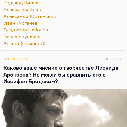
Редьярд Киплинг
конгломерат нерасчленимый. Видите, семерку
Александр Блок
только могу назвать. Но в самом первом ряду
Александр Житинский
люди, который я люблю кровной,
Иван Тургенев
нерасторжимой любовью. Блок, Слепакова и
Владимир Набоков
Лосев. Наверное, вот так.
Веслав Кунищак
Мне при первом знакомстве Кенжеев сказал:
Эрнест Хемингуэй
«Твоими любимыми поэтами должны быть Блок
и Мандельштам». Насчет Блока – да, говорю,
ЛИТЕРАТУРА
2 года назад
точно, не ошибся. А вот насчет Мандельштама –
Каково ваше мнение о творчестве Леонида
не знаю. При всем бесконечном…
Аронзона? Не могли бы сравнить его с
Иосифом Бродским?