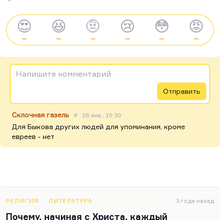
😍
😆
🤨
😢
😳
😡
—
—
—
—
—
—
Напишите комментарий
Отправить
Склочная газель
✕
28 янв., 10:30
Для Быкова других людей для упоминания, кроме
евреев - нет
РЕЛИГИЯ
ЛИТЕРАТУРА
3 года назад
Почему, начиная с Христа, каждый