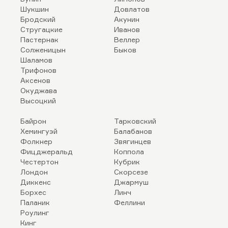
Шукшин
Довлатов
Бродский
Акунин
Стругацкие
Иванов
Пастернак
Веллер
Солженицын
Быков
Шаламов
Трифонов
Аксенов
Окуджава
Высоцкий
Байрон
Тарковский
Хемингуэй
Балабанов
Фолкнер
Звягинцев
Фицджеральд
Коппола
Честертон
Кубрик
Лондон
Скорсезе
Диккенс
Джармуш
Борхес
Линч
Паланик
Феллини
Роулинг
Кинг