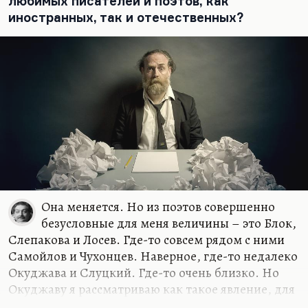
любимых писателей и поэтов, как
иностранных, так и отечественных?
Учил же нас Кроули, тот, что Алистер,
Что вся наша жизнь – бесконечная щель,
В которую чаша должна провалиться.
Откуда это? Но рифма очень хорошая, забавно.
Вообще, стихи, как учил нас Лосев, лучше всего
сочиняются в первый…
Она меняется. Но из поэтов совершенно
безусловные для меня величины – это Блок,
Слепакова и Лосев. Где-то совсем рядом с ними
Самойлов и Чухонцев. Наверное, где-то недалеко
Окуджава и Слуцкий. Где-то очень близко. Но
Окуджаву я рассматриваю как такое явление, для
меня песни, стихи и проза образуют такой