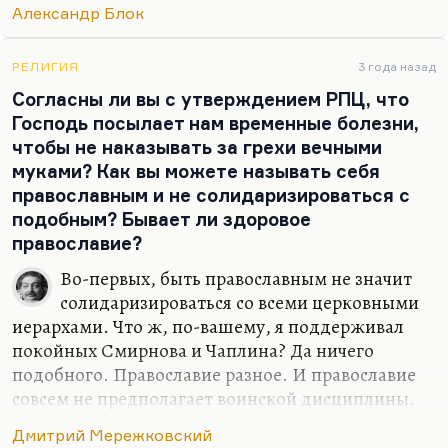
О…
Александр Блок
РЕЛИГИЯ
3 года назад
Согласны ли вы с утверждением РПЦ, что
Господь посылает нам временные болезни,
чтобы не наказывать за грехи вечными
муками? Как вы можете называть себя
православным и не солидаризироваться с
подобным? Бывает ли здоровое
православие?
Во-первых, быть православным не значит
солидаризироваться со всеми церковными
иерархами. Что ж, по-вашему, я поддерживал
покойных Смирнова и Чаплина? Да ничего
подобного. Православие разное. И православие
совсем не предполагает воинской дисциплины.
Конечно, прав был Лев Лосев, сказав:
«Что-то есть
Дмитрий Мережковский
военное в церковном»
. Но монастырская дисциплина