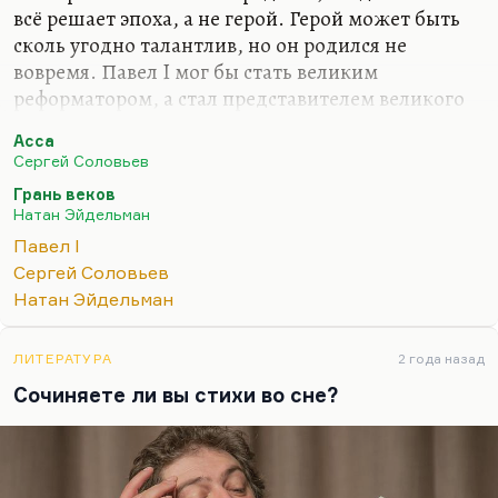
всё решает эпоха, а не герой. Герой может быть
сколь угодно талантлив, но он родился не
вовремя. Павел I мог бы стать великим
реформатором, а стал представителем великого
абсурда и жертвой этого абсурда. И отсюда его
Асса
дикие припадки бешенства (кстати, как и у
Сергей Соловьев
Ленина в последние годы). Человек чувствует, что
Грань веков
он всё может и понимает, а вокруг — вязкая
Натан Эйдельман
эпоха, не дающая действовать. Я думаю, что в
Павел I
конечном итоге Павла I и привело к душевной
Сергей Соловьев
болезни это страшное ощущение.
Натан Эйдельман
ЛИТЕРАТУРА
2 года назад
Сочиняете ли вы стихи во сне?