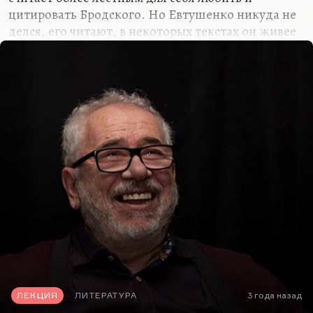
цитировать Бродского. Но Евтушенко никуда не
делся, его читают, в некоторых текстах он живее
большинства современников, и я могу сказать,
что будущее за ним. И я могу сказать почему:
Евтушенко никогда себя не обелял. Он, как и
Некрасов, свой конформизм сознавал отлично, у
него есть свой «Рыцарь на час», и не один. Ему
часто было стыдно, он сознавал (хотя и
кокетничал, конечно) промежуточность своей
позиции. Он горько рефлексировал на тему своей
витринности, своей разрешенности, своей
доступности (он комплексовал, что не может
написать…
ЛЕКЦИЯ
ЛИТЕРАТУРА
3 года назад