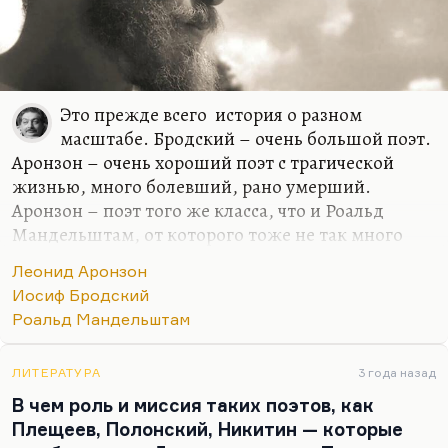
Это прежде всего история о разном
масштабе. Бродский – очень большой поэт.
Аронзон – очень хороший поэт с трагической
жизнью, много болевший, рано умерший.
Аронзон – поэт того же класса, что и Роальд
Мандельштам, от которого тоже не так много
осталось, который прожил 27 лет, всю жизнь
Леонид Аронзон
болел туберкулезом. Но у него были гениальные
Иосиф Бродский
стихи, потрясающие озарения, он не зря дружил с
Роальд Мандельштам
художниками. Наверное, самый живописный из
ленинградских поэтов. Но есть фигуры первого
ряда – это Бродский, это Кушнер, это Слепакова,
ЛИТЕРАТУРА
3 года назад
это Лосев. Это поэты первого ряда бесспорно, как
В чем роль и миссия таких поэтов, как
к ним по-разному ни относись. Есть поэты
Плещеев, Полонский, Никитин — которые