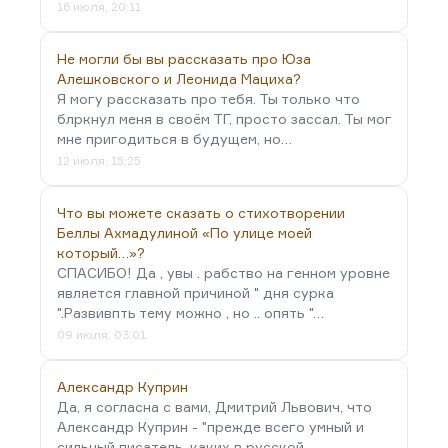
16 июля, 20:11
Не могли бы вы рассказать про Юза
Алешковского и Леонида Мациха?
Я могу рассказать про тебя. Ты только что
блркнул меня в своём ТГ, просто зассал. Ты мог
мне пригодиться в будущем, но…
12 июля, 15:25
Что вы можете сказать о стихотворении
Беллы Ахмадулиной «По улице моей
который…»?
СПАСИБО! Да , увы . рабство на генном уровне
является главной причиной " дня сурка
".Развивпть тему можно , но .. опять "…
09 июля, 03:01
Александр Куприн
Да, я согласна с вами, Дмитрий Львович, что
Александр Куприн - "прежде всего умный и
сильный писатель, каких в русской…