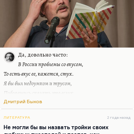
Да, довольно часто:
В России проблемы со вкусом,
То есть вкус ее, кажется, стух.
Я бы был недоумком и трусом,
Побоявшись сказать это вслух.
Вот проснулся и записал. Я сделал из этого
Дмитрий Быков
стихотворение. Иногда это совершенно какие-то
полубредовые, но, может быть, гениальные
ЛИТЕРАТУРА
2 года назад
озарения:
Не могли бы вы назвать тройки своих
Мы делаем чаши, но чаши не цель;