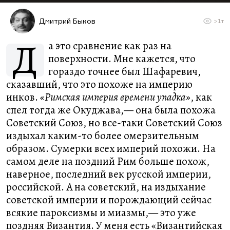
Дмитрий Быков
>1т
Д
а это сравнение как раз на
поверхности. Мне кажется, что
гораздо точнее был Шафаревич,
сказавший, что это похоже на империю
инков.
«Римская империя времени упадка»
, как
спел тогда же Окуджава,— она была похожа
Советский Союз, но все-таки Советский Союз
издыхал каким-то более омерзительным
образом. Сумерки всех империй похожи. На
самом деле на поздний Рим больше похож,
наверное, последний век русской империи,
российской. А на советский, на издыхание
советской империи и порождающий сейчас
всякие пароксизмы и миазмы,— это уже
поздняя Византия. У меня есть «Византийская