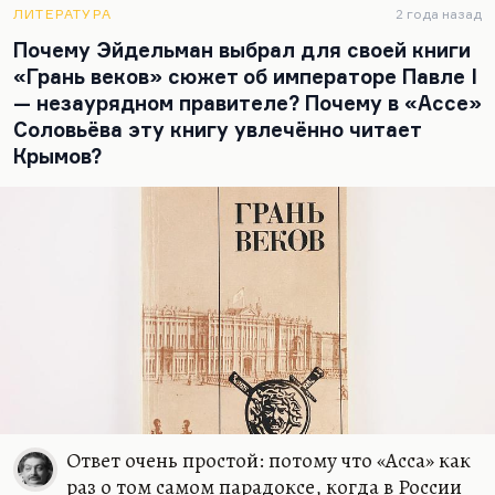
Лунин не чувствует себя принадлежащим ни к
ЛИТЕРАТУРА
2 года назад
какой корпорации, ни к какому сословию,…
Почему Эйдельман выбрал для своей книги
«Грань веков» сюжет об императоре Павле I
— незаурядном правителе? Почему в «Ассе»
Соловьёва эту книгу увлечённо читает
Крымов?
Ответ очень простой: потому что «Асса» как
раз о том самом парадоксе, когда в России