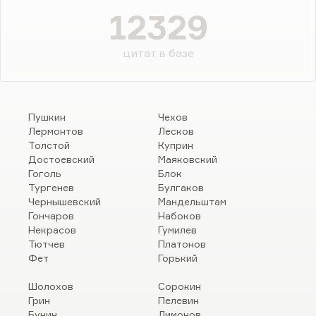
12329
цитат в базе
Пушкин
Чехов
Лермонтов
Лесков
Толстой
Куприн
Достоевский
Маяковский
Гоголь
Блок
Тургенев
Булгаков
Чернышевский
Мандельштам
Гончаров
Набоков
Некрасов
Гумилев
Тютчев
Платонов
Фет
Горький
Шолохов
Сорокин
Грин
Пелевин
Бунин
Лимонов