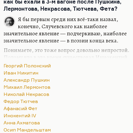
второго ряда – например, Горбовский. Человек
как бы ехали в 3-м вагоне после Пушкина,
очень…
Лермонтова, Некрасова, Тютчева, Фета?
Я бы первым среди них всё-таки назвал,
конечно, Случевского как наиболее
значительное явление — подчеркиваю, наиболее
значительное явление — в поэзии конца века.
Понимаете, это тоже вопрос довольно непростой.
Потому что в это время существовал Иннокентий
Анненский — поэт, безусловно, гениальный, из
Георгий Полонский
которого вышла вся русская поэзия XX столетия.
Иван Никитин
В нем есть всё. Как говорила Ахматова, «в нем
Александр Пушкин
есть даже Хлебников», цитируя некоторые его
Михаил Лермонтов
почти заумные стихи. Был Фофанов, был Надсон,
Николай Некрасов
был упомянутый Случевский, был поздний Фет.
Федор Тютчев
Были большие поэты — безусловно, большие —
Афанасий Фет
которым эта сугубо прозаическая, зловонная,
Инокентий IV
страшно пошлая эпоха не дала развернуться и
Анна Ахматова
осуществится.
Осип Мандельштам