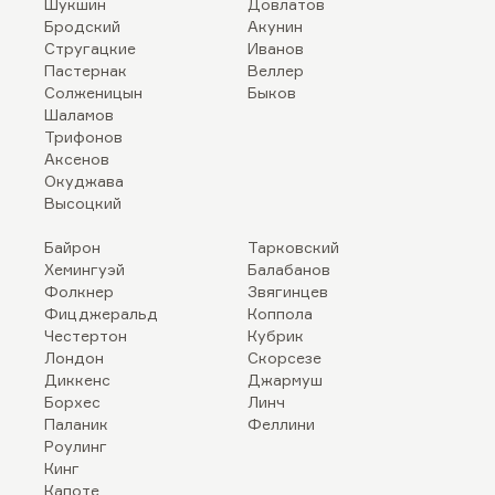
Шукшин
Довлатов
Бродский
Акунин
Стругацкие
Иванов
Пастернак
Веллер
Солженицын
Быков
Шаламов
Трифонов
Аксенов
Окуджава
Высоцкий
Байрон
Тарковский
Хемингуэй
Балабанов
Фолкнер
Звягинцев
Фицджеральд
Коппола
Честертон
Кубрик
Лондон
Скорсезе
Диккенс
Джармуш
Борхес
Линч
Паланик
Феллини
Роулинг
Кинг
Капоте