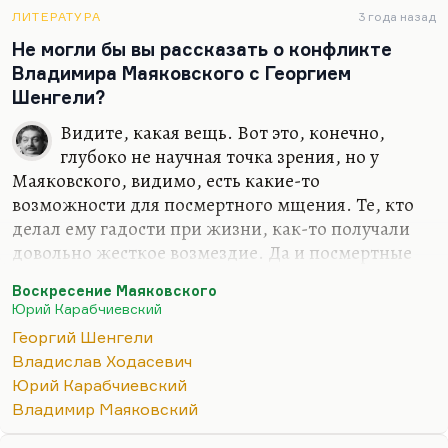
много способствовавший мифологизации
ЛИТЕРАТУРА
3 года назад
таинственного континента Австралия полностью
Не могли бы вы рассказать о конфликте
вымышленной…
Владимира Маяковского с Георгием
Шенгели?
Видите, какая вещь. Вот это, конечно,
глубоко не научная точка зрения, но у
Маяковского, видимо, есть какие-то
возможности для посмертного мщения. Те, кто
делал ему гадости при жизни, как-то получали
довольно жесткое возмездие. Да и посмертные
гадости тоже. Те, кто о нем писал дурно… Вот
Воскресение Маяковского
есть какая-то ужасная логика в том, что покончил
Юрий Карабчиевский
с собой Юрий Карабчиевский — автор книги
Георгий Шенгели
«Воскрешение Маяковского», в которой
Владислав Ходасевич
оскорбленная любовь к Маяковскому чувствуется,
Юрий Карабчиевский
но чувствуется и жесточайший сарказм.
Владимир Маяковский
Маяковский осудил самоубийство Есенина и
покончил с собой. Карабчиевский всю судьбу