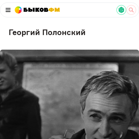
Быков
ФМ
Георгий Полонский