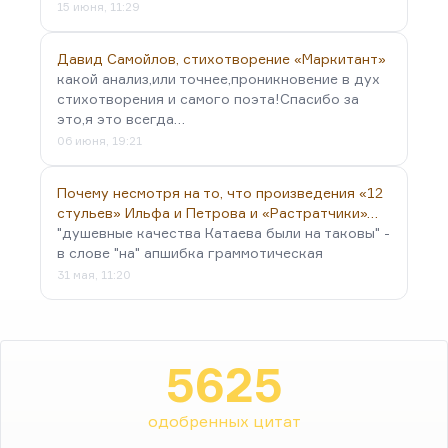
15 июня, 11:29
Давид Самойлов, стихотворение «Маркитант»
какой анализ,или точнее,проникновение в дух
стихотворения и самого поэта!Спасибо за
это,я это всегда…
06 июня, 19:21
Почему несмотря на то, что произведения «12
стульев» Ильфа и Петрова и «Растратчики»…
"душевные качества Катаева были на таковы" -
в слове "на" апшибка граммотическая
31 мая, 11:20
5625
одобренных цитат