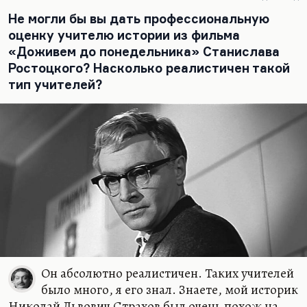
а приходит время других людей. Пильняк писал,
вообще-то говоря, о другом.…
Не могли бы вы дать профессиональную
оценку учителю истории из фильма
«Доживем до понедельника» Станислава
Ростоцкого? Насколько реалистичен такой
тип учителей?
Он абсолютно реалистичен. Таких учителей
было много, я его знал. Знаете, мой историк
Николай Львович Страхов был очень похож на