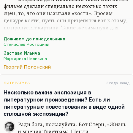
фильме сделали специально несколько таких
сцен, то, что они называли «кости». Бросим
цензуре кости, пусть они прицепятся вот к этому,
но пропустят картину. Такие же заманухи для
цензуры были в фильме «Чужие письма». Самое
Доживем до понедельника
главное в картине было спрятано, а на
Станислав Ростоцкий
поверхность была выставлена фраза
«Почему нельзя
Застава Ильича
читать чужие письма? Нельзя, и все»
. То есть такая
Маргарита Пилихина
аксиоматичность этики. А фильм, на самом деле,
Георгий Полонский
про другое, хотя мне в нем дороже всего вот это.
В «Доживем до понедельника» были некоторые
вещи, как бы отвлекающие внимание. И поэтому
ЛИТЕРАТУРА
2 года назад
цензура не обратила внимание на главную суть
Насколько важна экспозиция в
этого фильма, действительно,…
литературном произведении? Есть ли
литературные повествования в виде одной
сплошной экспозиции?
Ради бога, пожалуйста. Вот Стерн, «Жизнь
и мнения Тристрама Шенди,