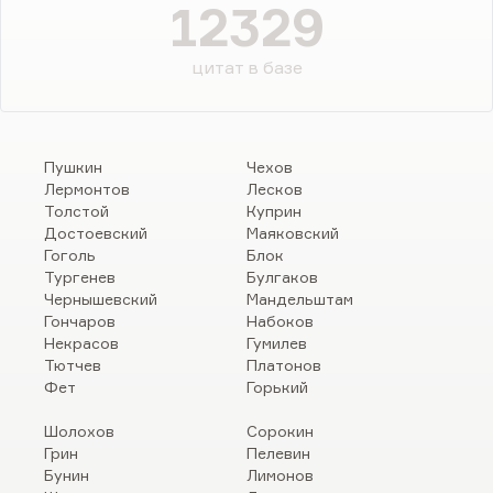
12329
цитат в базе
Пушкин
Чехов
Лермонтов
Лесков
Толстой
Куприн
Достоевский
Маяковский
Гоголь
Блок
Тургенев
Булгаков
Чернышевский
Мандельштам
Гончаров
Набоков
Некрасов
Гумилев
Тютчев
Платонов
Фет
Горький
Шолохов
Сорокин
Грин
Пелевин
Бунин
Лимонов