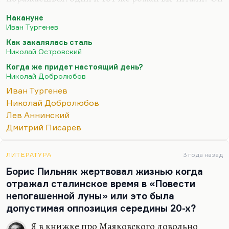
сумел свежим взглядом его написать. И, кстати,
Накануне
легализации Аннинского-критика, который до
Иван Тургенев
этого был всегда таким анфан-терриблем, это
Как закалялась сталь
очень способствовало. Эта книга вызвала дикий
Николай Островский
хай, с другой — почти официальное признание. И
Когда же придет настоящий день?
вошла в школьную программу в 80-ые годы. «Как
Николай Добролюбов
закалялась сталь» он сумел прочесть так, как
Иван Тургенев
будто до него этот роман вообще никто в руки не
Николай Добролюбов
брал.
Лев Аннинский
Но я думаю, что сегодня воспринимать советскую
Дмитрий Писарев
классику, и тем более,…
ЛИТЕРАТУРА
3 года назад
Борис Пильняк жертвовал жизнью когда
отражал сталинское время в «Повести
непогашенной луны» или это была
допустимая оппозиция середины 20-х?
Я в книжке про Маяковского довольно