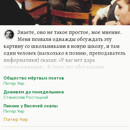
Знаете, оно не такое простое, мое мнение.
Меня позвали однажды обсуждать эту
картину со школьниками в новую школу, и там
один человек (насколько я помню, преподаватель
информатики) сказал: «У вас нет дара
сопереживания». Я сразу это обсуждение
покинул. Потому что когда вам в ответ на
Общество мёртвых поэтов
нормальную критику в адрес фильма говорят, что
Питер Уир
у вас нет дара сопереживания, да еще при детях,
Доживем до понедельника
единственное, что вы можете сделать — это
Станислав Ростоцкий
свернуть свое участие в этом мероприятии.
Пикник у Висячей скалы
Я не люблю фильм «Общество мертвых поэтов».
Питер Уир
То есть я считаю его хорошим. Я считаю, что
Питер Уир
Питер Уир — гениальный режиссер, кстати,