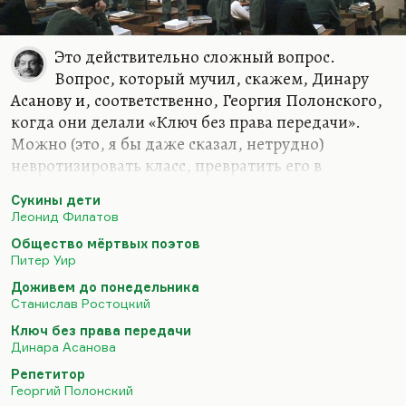
Это действительно сложный вопрос.
Вопрос, который мучил, скажем, Динару
Асанову и, соответственно, Георгия Полонского,
когда они делали «Ключ без права передачи».
Можно (это, я бы даже сказал, нетрудно)
невротизировать класс, превратить его в
маленькую школьную секту, создать у них
Сукины дети
иллюзию, что они — остров света в океане тьмы,
Леонид Филатов
и с помощью нехитрых приемов очень сильно
Общество мёртвых поэтов
экстетизировать такую группу читателей. У меня
Питер Уир
был такой опыт. Когда вы действительно
Доживем до понедельника
внушаете этим детям, что они самые умные, они
Станислав Ростоцкий
действительно становятся самыми умными на
Ключ без права передачи
какое-то время, но сильно затрудняется их
Динара Асанова
общение с коллегами и сверстниками. Они
Репетитор
ступают на чрезвычайно опасный путь. Да,
Георгий Полонский
«Общество мертвых поэтов» —…