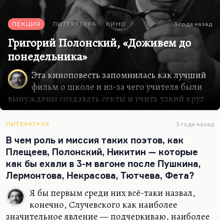
ЛЕКЦИЯ
ЛИТЕРАТУРА
КИНО
3 года назад
Григорий Полонский, «Доживем до
понедельника»
Эта киноповесть запомнилась как лучший
фильм о школе и из-за чего учителя были
вынуждены создавать секты и учить узкий круг
заинтересованных слушателей, что стало
повсеместным явлением в 70-ые годы. И вот
ЛИТЕРАТУРА
3 года назад
здесь я, честно говоря, теряюсь, потому что
В чем роль и миссия таких поэтов, как
многое могу я себе объяснить в российской
Плещеев, Полонский, Никитин — которые
литературе и кино, но совершенно не могу
как бы ехали в 3-м вагоне после Пушкина,
объяснить, каким образом человек, не имеющий
Лермонтова, Некрасова, Тютчева, Фета?
к тому времени никакого литературного опыта,
кроме нескольких стихов, написал лучшую
Я бы первым среди них всё-таки назвал,
школьную повесть, лучший школьный сценарий
конечно, Случевского как наиболее
в русской литературе.
значительное явление — подчеркиваю, наиболее