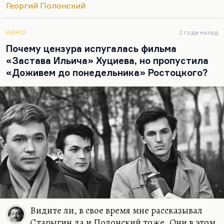
Георгий Полонский
КИНО
2 года назад
Почему цензура испугалась фильма
«Застава Ильича» Хуциева, но пропустила
«Доживем до понедельника» Ростоцкого?
Видите ли, в свое время мне рассказывал
Старыгин да и Полонский тоже. Они в этом