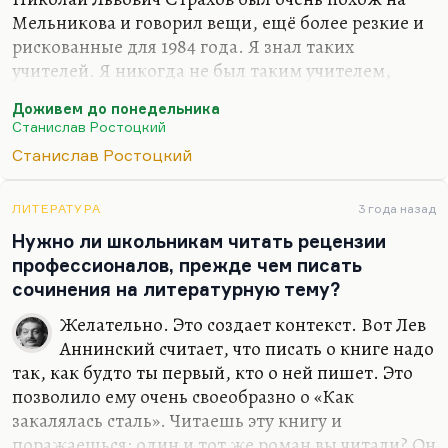
Мельникова и говорил вещи, ещё более резкие и
рискованные для 1984 года. Я знал таких
учителей. Я никогда не был таким учителем,
потому что к этому идеалу надо стремиться, но я
Доживем до понедельника
таких учителей знал. Кстати говоря, Георгий
Станислав Ростоцкий
Полонский писал эту вещь отчасти как
Станислав Ростоцкий
автопортрет, только такой возрастной. У него
был опыт работы в школе, только он английский
преподавал.
ЛИТЕРАТУРА
3 года назад
Нужно ли школьникам читать рецензии
Я вообще Полонского очень люблю, считаю его
профессионалов, прежде чем писать
крупным драматургом. «Репетитор», по-моему,
сочинения на литературную тему?
вообще великая пьеса. «Короткие гастроли в
Берген-Бельзен» — потрясающая пьеса, трагедия,
Желательно. Это создает контекст. Вот Лев
где единственная женщина,…
Аннинский считает, что писать о книге надо
так, как будто ты первый, кто о ней пишет. Это
позволило ему очень своеобразно о «Как
закалялась сталь». Читаешь эту книгу и
поражаешься: один и тот же роман вы читали? Он