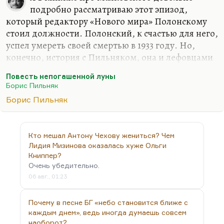
подробно рассматриваю этот эпизод,
который редактору «Нового мира» Полонскому
стоил должности. Полонский, к счастью для него,
успел умереть своей смертью в 1933 году. Но,
конечно, история с Пильняком, она и лефовцами
часто использовалась для травли Полонского. И
Повесть непогашенной луны
вообще это была не очень красивая история.
Борис Пильняк
Во-первых, тогда ещё границы фронды не были
Борис Пильняк
определены, всё было зыбко, это 1926 год. Во-
вторых, понимаете, какая штука? Пильняк — он
же человек, который очень во многом зависит от
Кто мешал Антону Чехову жениться? Чем
мнения интеллигентного читателя, и фронда для
Лидия Мизинова оказалась хуже Ольги
него — очень важный способ достижения успеха.
Книппер?
Очень убедительно.
Для Пильняка вообще важно успеть первым. Вот
06 авг., 01:23
такая у него была немножко…
Почему в песне БГ «небо становится ближе с
каждым днем», ведь иногда думаешь совсем
наоборот?