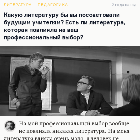
Маяковского рассмотрел как одно литературное
ЛИТЕРАТУРА
ПЕДАГОГИКА
2 года назад
самоубийство, растянувшееся на двадцать лет, и
Какую литературу бы вы посоветовали
покончил с собой.…
будущим учителям? Есть ли литература,
которая повлияла на ваш
профессиональный выбор?
На мой профессиональный выбор вообще
не повлияла никакая литература. На меня
литература влияла очень мало, я человек не