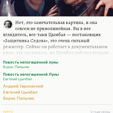
Нет, это замечательная картина, и она
совсем не прямолинейная. Вы в нее
вглядитесь, все-таки Цымбал — постановщик
«Защитника Седова», это очень сильный
режиссер. Сейчас он работает в документальном
кино, так сложилось, но Цымбал работал вторым
режиссером на «Сталкере» и у него есть могучий
Повесть непогашенной луны
опыт делания кино. Он не просто ученик
Борис Пильняк
Тарковского, он — один из режиссеров,
Повесть непогашенной Луны
работающих в его традиции, традиции именно
Евгений Цымбал
вопрошания о человеке. И для меня «Повесть
Андрей Тарковский
непогашенной луны» — она именно о том, о чем
Евгений Цымбал
снял Цымбал — о логике, о страшной логике
Борис Пильняк
нового времени, которая вытесняет этого
комбрига, которая вытесняет Фрунзе (прототипа),
КИНО
3 года назад