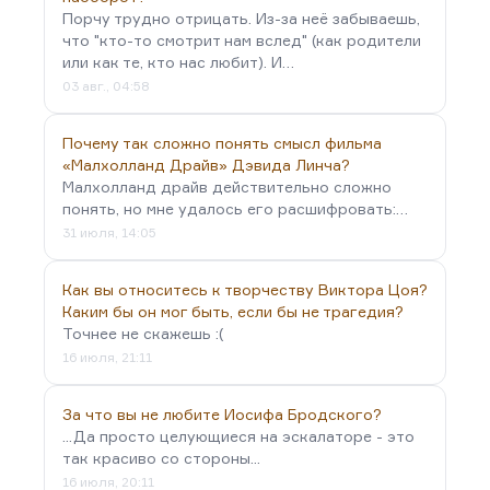
Порчу трудно отрицать. Из-за неё забываешь,
что "кто-то смотрит нам вслед" (как родители
или как те, кто нас любит). И…
03 авг., 04:58
Почему так сложно понять смысл фильма
«Малхолланд Драйв» Дэвида Линча?
Малхолланд драйв действительно сложно
понять, но мне удалось его расшифровать:…
31 июля, 14:05
Как вы относитесь к творчеству Виктора Цоя?
Каким бы он мог быть, если бы не трагедия?
Точнее не скажешь :(
16 июля, 21:11
За что вы не любите Иосифа Бродского?
...Да просто целующиеся на эскалаторе - это
так красиво со стороны...
16 июля, 20:11