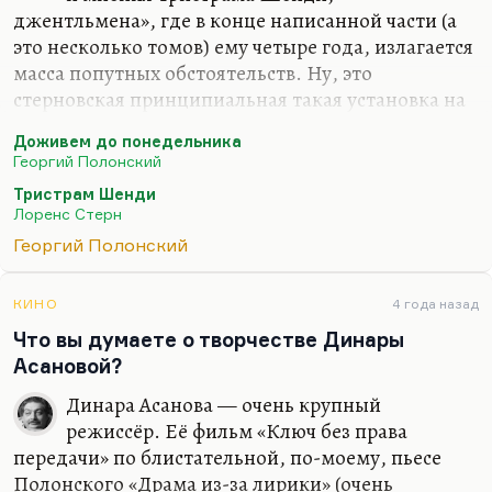
джентльмена», где в конце написанной части (а
это несколько томов) ему четыре года, излагается
масса попутных обстоятельств. Ну, это
стерновская принципиальная такая установка на
аморфность, бесформенность, болтовню, или
Доживем до понедельника
вернее — на размывание формы, на органику.
Георгий Полонский
Как бы неорганическая химия — литература с её
Тристрам Шенди
жёсткими структурами — сменилась вот такой
Лоренс Стерн
органикой, глиной, пластилином. Я не думаю,
Георгий Полонский
что это интересно читать, но это безумно приятно
читать.
КИНО
4 года назад
Есть тексты, которые состоят практически из
Что вы думаете о творчестве Динары
одной экспозиции. И даже иногда это приём —
Асановой?
бесконечно долгая экспозиция, а потом
стремительный взрыв, стремительное…
Динара Асанова — очень крупный
режиссёр. Её фильм «Ключ без права
передачи» по блистательной, по-моему, пьесе
Полонского «Драма из-за лирики» (очень