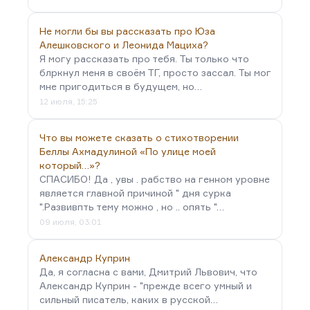
Не могли бы вы рассказать про Юза
Алешковского и Леонида Мациха?
Я могу рассказать про тебя. Ты только что
блркнул меня в своём ТГ, просто зассал. Ты мог
мне пригодиться в будущем, но…
12 июля, 15:25
Что вы можете сказать о стихотворении
Беллы Ахмадулиной «По улице моей
который…»?
СПАСИБО! Да , увы . рабство на генном уровне
является главной причиной " дня сурка
".Развивпть тему можно , но .. опять "…
09 июля, 03:01
Александр Куприн
Да, я согласна с вами, Дмитрий Львович, что
Александр Куприн - "прежде всего умный и
сильный писатель, каких в русской…