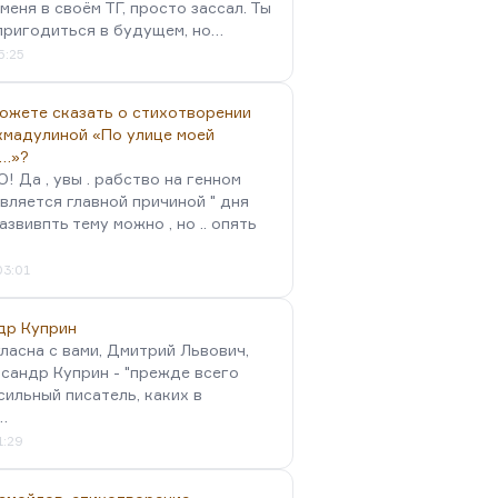
меня в своём ТГ, просто зассал. Ты
пригодиться в будущем, но…
5:25
можете сказать о стихотворении
хмадулиной «По улице моей
…»?
 Да , увы . рабство на генном
вляется главной причиной " дня
Развивпть тему можно , но .. опять
03:01
др Куприн
гласна с вами, Дмитрий Львович,
сандр Куприн - "прежде всего
сильный писатель, каких в
…
1:29