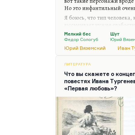
вот такие персонажи вроде
Но это инфантильный очен
Я боюсь, что тип человека,
высмеивает чужие слабости
слабость, не способен к ум
Мелкий бес
Шут
ударов по самому больному
Федор Сологуб
Юрий Вязе
Я думаю, что у Юрия Вяземс
Юрий Вяземский
Иван Т
Я с ужасом узнал от Юрия П
Потому что Вяземский не та
ЛИТЕРАТУРА
тот герой, которого я нен
Что вы скажете о конце
это семейная картина, ген
повестях Ивана Тургенев
кому…
«Первая любовь»?