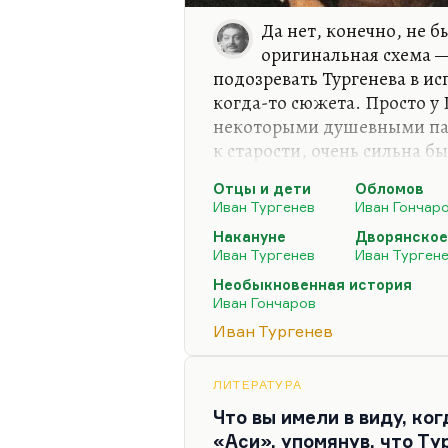
Да нет, конечно, не б
оригинальная схема 
подозревать Тургенева в и
когда-то сюжета. Просто у 
некоторыми душевными пат
к старости, очень сильна б
«Обломове» им же. Он и ром
Отцы и дети
Обломов
лет, он ему опротивел, пре
Иван Тургенев
Иван Гончар
писал быстро, стремительн
Накануне
Дворянское
после этого — стремительно
Иван Тургенев
Иван Турген
«Накануне». И у Гончарова
Необыкновенная история
что, пока он вдумчиво рабо
Иван Гончаров
публицистику по верхам, ч
Иван Тургенев
ЛИТЕРАТУРА
Что вы имели в виду, ко
«Аси», упомянув, что Ту