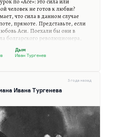
 урок по «Асе»: это сила или
кой человек не готов к любви?
ает, что сила в данном случае
оте, прямоте. Представьте, если
любовь Аси. Поехали бы они в
ела болгарского революционера,
ему. Три судьбы сломаны, кому
Дым
ев
Иван Тургенев
я натура. Вот она сильна для любви.
но натура, в общем. Она натура
огательная, но жестокая. Вот
3 года назад
льная женщина, а можно ли
мана Ивана Тургенева
ма по богатству внутренней жизни с
Нет, она, в…