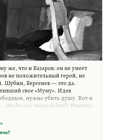
у же, что и Базаров: он не умеет
ров не положительный герой, не
 Шубин, Берсенев — это да.
опивший свое «Муму». Идея
вободным, нужно убить душу. Вот и
к.
«Когда у нас такие будут?»
Именно
 на статью Добролюбова
«Когда же
ея
«бей в барабан и не бойся»
ев
ощает эту гениальную книгу. Это
ень?
 женщины такой герой