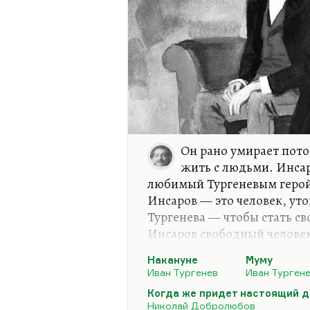
Он рано умирает потом
жить с людьми. Инса
любимый Тургеневым герой.
Инсаров — это человек, ут
Тургенева — чтобы стать с
Инсаров свободный челове
поэтому Тургенев обиделся
Накануне
Муму
придет настоящий день?»
Ид
Иван Тургенев
Иван Турген
безнадежно уплощает и упр
Когда же придет настоящий д
книга о цене свободы. Для
Николай Добролюбов