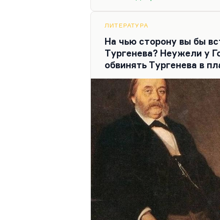
привлекателен, но Елена-то
поля зрения автора и из пол
для Елены лучшим…
ЛИТЕРАТУРА
На чью сторону вы бы вс
Тургенева? Неужели у Г
обвинять Тургенева в пл