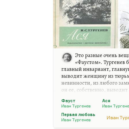
Это разные очень вещ
«Фаустом». Тургенев 
главный инвариант, главну
выводит женщину из тюрьм
невинности, из любого замк
он ее, собственно, выводит
любила, и она гибнет). Ги
Фауст
Ася
потому что если женщина п
Иван Тургенев
Иван Турген
читай профессионала), она 
Первая любовь
Маргарита, как Лолита. Во 
Иван Тур
Иван Тургенев
участь героини. И там, в «Ф