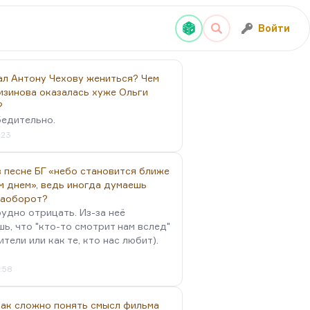
Войти
ал Антону Чехову жениться? Чем
изинова оказалась хуже Ольги
?
бедительно.
:23
 песне БГ «небо становится ближе
м днем», ведь иногда думаешь
наоборот?
удно отрицать. Из-за неё
ь, что "кто-то смотрит нам вслед"
ители или как те, кто нас любит).
4:58
так сложно понять смысл фильма