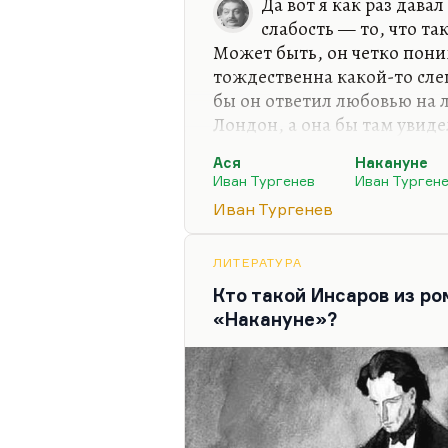
Да вот я как раз давал
слабость — то, что та
Может быть, он четко поним
тождественна какой-то слеп
бы он ответил любовью на 
Лондон, а она бы там увид
полюбила и убежала бы к н
Ася
Накануне
хорошо?
Иван Тургенев
Иван Турген
Ася — это не просто сильна
Иван Тургенев
Но она еще и грубая доволь
чувственная, бесконечно тр
ЛИТЕРАТУРА
«Елена» в «Накануне» — си
Кто такой Инсаров из ро
сказать, что она сопостави
«Накануне»?
Шубиным или Берсеневым? 