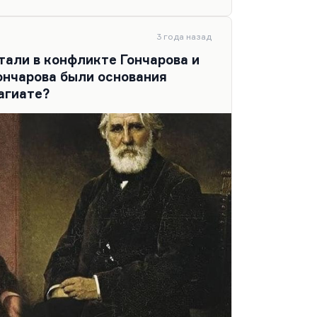
, в общем, гибнет, она исчезает из
я зрения героев. Я не думаю, что
3 года назад
тали в конфликте Гончарова и
ончарова были основания
агиате?