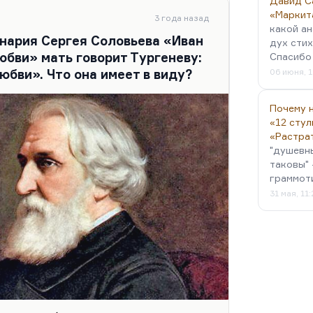
Давид С
знала чувства, и это чувство ее
«Маркит
Гретхен гибнет:…
3 года назад
какой ан
енария Сергея Соловьева «Иван
дух стих
юбви» мать говорит Тургеневу:
Спасибо 
бви». Что она имеет в виду?
06 июня, 1
Почему н
«12 стул
«Растра
"душевн
таковы" 
граммот
31 мая, 11