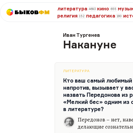
литература
кино
музы
4693
655
Быков
ФМ
религия
педагогика
ист
152
180
Иван Тургенев
Накануне
ЛИТЕРАТУРА
Кто ваш самый любимый 
напротив, вызывает у в
назвать Передонова из 
«Мелкий бес» одним из
в литературе?
Передонов – нет, наве
делающие сознательно