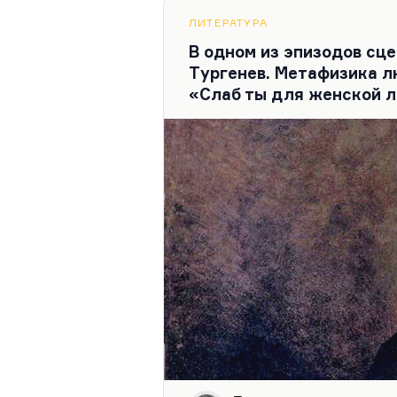
полюбила его, она впервые у
убило. Точно так же, как и 
ЛИТЕРАТУРА
В одном из эпизодов сц
Тургенев. Метафизика л
«Слаб ты для женской лю