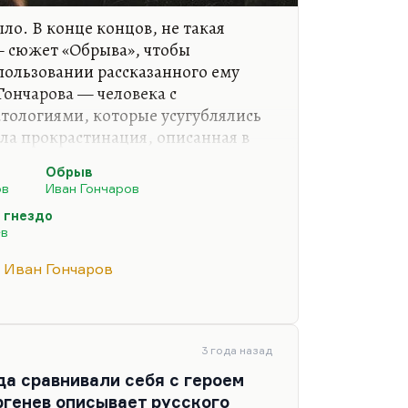
ыло. В конце концов, не такая
— сюжет «Обрыва», чтобы
спользовании рассказанного ему
Гончарова — человека с
ологиями, которые усугублялись
ыла прокрастинация, описанная в
ан этот («Обрыв») писал двадцать
Обрыв
вратился в анахронизм. А Тургенев
ов
Иван Гончаров
о написал «Дворянское гнездо»,
 гнездо
 «Отцов и детей», да и
ев
, видимо, было такое ощущение,
тает, Тургенев сшибает какую-то
Иван Гончаров
тобы быть…
3 года назад
гда сравнивали себя с героем
ргенев описывает русского