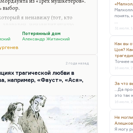
 Мордаунта из «Трех мушкетеров».
«Малхол
ь выбор.
Малхолл
понять, 
 который я ненавижу (тот, кто
…
, злораден, ненавидит чужую
31 июля, 1
илению, а только к нанесению
Потерянный дом
 месту).
мский
Александр Житинский
Как вы о
кого в «Шуте» этот тип обозначен.
ургенев
Цоя? Как
авловича, что это автопортрет.
трагеди
кой. Но вообще говоря, шут – это
Точнее н
2 года назад
авижу. Но в фильме Андрея Эшпая –
16 июля, 2
пциях трагической любви в
иальный фильм абсолютно, мало
а, например, «Фауст», «Ася»,
За что 
...Да пр
это так 
16 июля, 2
Не могли
Алешков
Я могу р