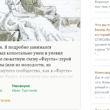
блркнул 
мог мне 
12 июля, 1
Что вы 
Беллы А
который
СПАСИБО!
уровне я
и. Я подробно занимался
сурка ".
был колоссально умен и уловил
"…
ю сюжетную схему «Фауста»: герой
09 июля, 
ы (или из молодости, из
нутого сообщества, как в «Фаусте»
Алексан
 из брака, в котором она никогда не
Да, я со
бель женщины — это неизбежно,
что Алек
Накануне
олюбит Фауста (читай мастера,
умный и 
ев
Иван Тургенев
русской
погибает, как Аксинья, как
15 июня, 1
всех фаустианских текстах это
генев
аусте», эта схема отработана: она