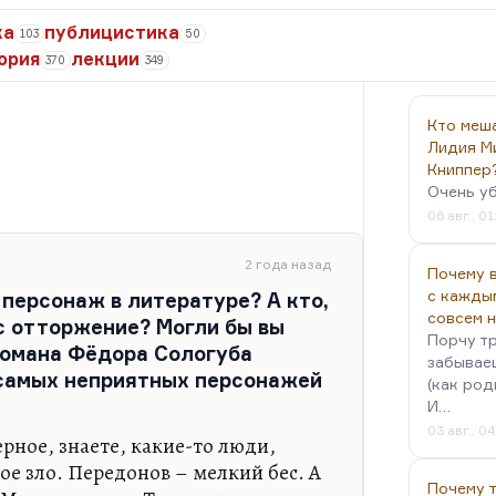
ка
публицистика
103
50
ория
лекции
370
349
Кто меш
Лидия М
Книппер
Очень у
06 авг., 01
2 года назад
Почему в
с кажды
персонаж в литературе? А кто,
совсем 
ас отторжение? Могли бы вы
Порчу тр
романа Фёдора Сологуба
забываеш
 самых неприятных персонажей
(как род
И…
03 авг., 0
рное, знаете, какие-то люди,
е зло. Передонов – мелкий бес. А
Почему 