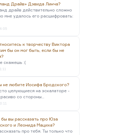
ланд Драйв» Дэвида Линча?
анд драйв действительно сложно
но мне удалось его расшифровать:
4:05
тноситесь к творчеству Виктора
им бы он мог быть, если бы не
я?
е скажешь :(
1:11
вы не любите Иосифа Бродского?
осто целующиеся на эскалаторе -
красиво со стороны...
0:11
 бы вы рассказать про Юза
ского и Леонида Мациха?
ассказать про тебя. Ты только что