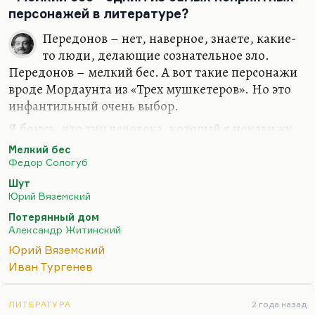
персонажей в литературе?
Передонов – нет, наверное, знаете, какие-
то люди, делающие сознательное зло.
Передонов – мелкий бес. А вот такие персонажи
вроде Мордаунта из «Трех мушкетеров». Но это
инфантильный очень выбор.
Я боюсь, что тип человека, который я ненавижу
(тот, кто высмеивает чужие слабости, злораден,
Мелкий бес
ненавидит чужую слабость, не способен к
Федор Сологуб
умилению, а только к нанесению ударов по
Шут
самому больному месту).
Юрий Вяземский
Я думаю, что у Юрия Вяземского в «Шуте» этот
Потерянный дом
Александр Житинский
тип обозначен. Я с ужасом узнал от Юрия
Павловича, что это автопортрет. Потому что
Юрий Вяземский
Вяземский не такой. Но вообще говоря, шут – это
Иван Тургенев
тот герой, которого я ненавижу. Но в фильме
Андрея Эшпая – это семейная картина,
ЛИТЕРАТУРА
2 года назад