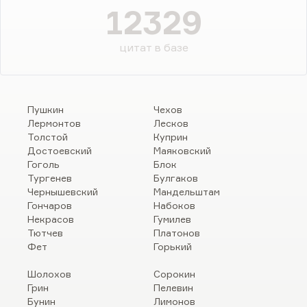
12329
цитат в базе
Пушкин
Чехов
Лермонтов
Лесков
Толстой
Куприн
Достоевский
Маяковский
Гоголь
Блок
Тургенев
Булгаков
Чернышевский
Мандельштам
Гончаров
Набоков
Некрасов
Гумилев
Тютчев
Платонов
Фет
Горький
Шолохов
Сорокин
Грин
Пелевин
Бунин
Лимонов