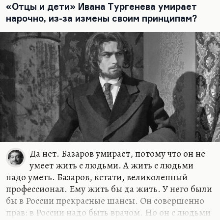
между Тургеневым и кем-либо из его
«Отцы и дети» Ивана Тургенева умирает
современников.
нарочно, из-за измены своим принципам?
Мне кажется, он очень на особицу именно
потому, что он… «Уездный лекарь», простите, да,
«Уездный лекарь». Именно потому, что он не
имеет собственного прозаического опыта.…
Да нет. Базаров умирает, потому что он не
умеет жить с людьми. А жить с людьми
надо уметь. Базаров, кстати, великолепный
профессионал. Ему жить бы да жить. У него были
бы в России прекрасные шансы. Он совершенно
прав: в России надо быть врачом. Но он с людьми