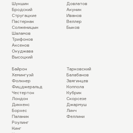
Шукшин
Довлатов
Бродский
Акунин
Стругацкие
Иванов
Пастернак
Веллер
Солженицын
Быков
Шаламов
Трифонов
Аксенов
Окуджава
Высоцкий
Байрон
Тарковский
Хемингуэй
Балабанов
Фолкнер
Звягинцев
Фицджеральд
Коппола
Честертон
Кубрик
Лондон
Скорсезе
Диккенс
Джармуш
Борхес
Линч
Паланик
Феллини
Роулинг
Кинг