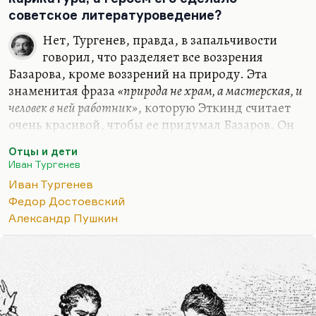
советское литературоведение?
Нет, Тургенев, правда, в запальчивости
говорил, что разделяет все воззрения
Базарова, кроме воззрений на природу. Эта
знаменитая фраза
«природа не храм, а мастерская, и
человек в ней работник»
, которую Эткинд считает
очень красивой, чтобы ее придумал Базаров. Он
думает, что это заимствование из французских
Отцы и дети
просветителей. Надо посмотреть, пошерстить.
Иван Тургенев
Тургенев уже не признается. Но, конечно,
Иван Тургенев
Базаров – не пародия и не карикатура. Базаров –
Федор Достоевский
сильный, умный, талантливый человек, который
Александр Пушкин
находится в плену еще одного русского
неразрешимого противоречия.
Во-первых, это проблема отцов и детей, в
которой каждое следующее поколение
оказывается в перпендикуляре к предыдущему,…