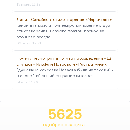
15 июня, 11:29
Давид Самойлов, стихотворение «Маркитант»
какой анализ,или точнее,проникновение в дух
стихотворения и самого поэта!Спасибо за
это,я это всегда…
06 июня, 19:21
Почему несмотря на то, что произведения «12
стульев» Ильфа и Петрова и «Растратчики»…
"душевные качества Катаева были на таковы" -
в слове "на" апшибка граммотическая
31 мая, 11:20
5625
одобренных цитат