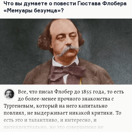
Что вы думаете о повести Гюстава Флобера
паломничества, самоубийства стали модой,
«Мемуары безумца»?
носили все одежду под Вертера, желтые эти
канареечные штаны. Но самый яркий пример –
по крайней мере, для России – в том, что
«Страдания юного Вертера» сподвигли
Лермонтова на «Героя нашего времени».
«Нет, я не Байрон, я другой»
, – говорил Лермонтов,
имея в виду совершенно конкретную проблему.
Его возводили к Байрону друзья, коллеги, но
возводили неосновательно. Он байронит (в…
Все, что писал Флобер до 1855 года, то есть
до более-менее прочного знакомства с
Тургеневым, который на него капитально
повлиял, не выдерживает никакой критики. То
есть это и талантливо, и интересно, и
интеллектуально, но это совершенно не