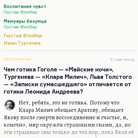
оформлено. Культа формы не было. Вот этот
Воспитание чувст
культ формы появился у Флобера, когда он начал
Гюстав Флобер
читать Тургенева, говорить с Тургеневым. Вот
Мемуары безумца
этот эстетизм, барственный эстетизм Тургенева
Гюстав Флобер
сильно на него повлиял. До этого все было не
Гюстав Флобер
литературой – это были такие записки.
Иван Тургенев
При этом «Мемуары безумца» и вторая повесть
обнаруживают, как писал Белинский, «яркие и
ЛИТЕРАТУРА
3 года назад
точные искры большого таланта, сверкающие в
Чем готика Гоголя — «Майские ночи»,
ночной темноте». Флобер ведь этого никогда не
Тургенева — «Клара Милич», Льва Толстого
печатал. Вы…
— «Записки сумасшедшего» отличается от
готики Леонида Андреева?
Нет, ребята, это не готика. Потому что
Клара Милич обещает Аратову, обещает
Якову после смерти воссоединение и счастье, и,
конечно, мир окружён страшными снами, да, но
эти страшные сны только до тех пор, пока Яков её