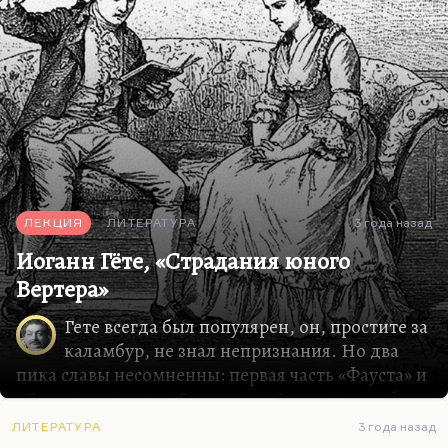
ЛЕКЦИЯ
ЛИТЕРАТУРА
3 года назад
Иоганн Гёте, «Страдания юного
Вертера»
Гете всегда был популярен, он, простите за
каламбур, не знал непризнания. Но два
пика славы несомненны: первая часть «Фауста» и
«Страдания юного Вертера». «Страдания…» были
настолько модной книгой, что предполагаемое
ЛИТЕРАТУРА
3 года назад
место упокоения Вертера стало местом