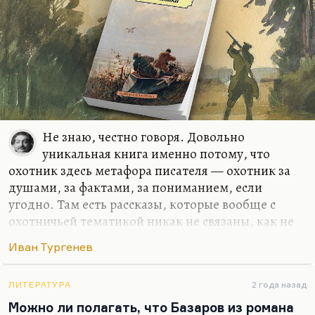
Не знаю, честно говоря. Довольно
уникальная книга именно потому, что
охотник здесь метафора писателя — охотник за
душами, за фактами, за пониманием, если
угодно. Там есть рассказы, которые вообще с
охотничьей тематикой никак не связаны, как не
связаны и с тематикой крепостничества.
Иван Тургенев
Например, «Живые мощи» или «Сельский врач».
Кстати, любопытно сравнить «Сельского врача»
Кафки с «Сельским врачом» Тургенева. А так-то, в
ЛИТЕРАТУРА
2 года назад
принципе, не думаю, что есть какое-то сходство
Можно ли полагать, что Базаров из романа