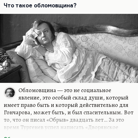
гениальный фильм абсолютно, мало кому…
Что такое обломовщина?
Обломовщина — это не социальное
явление, это особый склад души, который
имеет право быть и который действительно для
Гончарова, может быть, и был спасительным. Вот
то, что он писал «Обрыв» двадцать лет… За это
время Тургенев успел написать «Дворянское
гнездо». Из-за этого случилась знаменитая