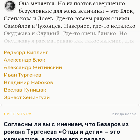
Она меняется. Но из поэтов совершенно
безусловные для меня величины – это Блок,
Слепакова и Лосев. Где-то совсем рядом с ними
Самойлов и Чухонцев. Наверное, где-то недалеко
Окуджава и Слуцкий. Где-то очень близко. Но
Окуджаву я рассматриваю как такое явление, для
меня песни, стихи и проза образуют такой
Редьярд Киплинг
конгломерат нерасчленимый. Видите, семерку
Александр Блок
только могу назвать. Но в самом первом ряду
Александр Житинский
люди, который я люблю кровной,
Иван Тургенев
нерасторжимой любовью. Блок, Слепакова и
Владимир Набоков
Лосев. Наверное, вот так.
Веслав Кунищак
Мне при первом знакомстве Кенжеев сказал:
Эрнест Хемингуэй
«Твоими любимыми поэтами должны быть Блок
и Мандельштам». Насчет Блока – да, говорю,
ЛИТЕРАТУРА
2 года назад
точно, не ошибся. А вот насчет Мандельштама –
Согласны ли вы с мнением, что Базаров из
не знаю. При всем бесконечном…
романа Тургенева «Отцы и дети» – это
карикатура, а героем его сделало