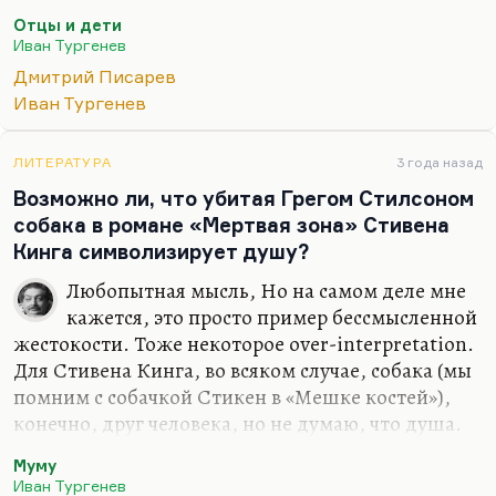
как-то жить не умеет.
Отцы и дети
И неправ Писарев — он умирает не из-за пореза
Иван Тургенев
пальца. Да и Писарев умер, собственно… У
Дмитрий Писарев
Самуила Ароновича Лурье была версия, что с ним
Иван Тургенев
случился кататонический приступ, и он просто не
мог двигаться в воде. Но я не думаю. Мне
ЛИТЕРАТУРА
3 года назад
кажется, что всё-таки кататонические приступы в
Возможно ли, что убитая Грегом Стилсоном
воде во время купания маловероятны. Я бы
собака в романе «Мертвая зона» Стивена
скорее поверил в самоубийство. Но тут вообще
Кинга символизирует душу?
всё странно с Писаревым. A с Базаровым — просто
Тургеневу хотелось…
Любопытная мысль, Но на самом деле мне
кажется, это просто пример бессмысленной
жестокости. Тоже некоторое over-interpretation.
Для Стивена Кинга, во всяком случае, собака (мы
помним с собачкой Стикен в «Мешке костей»),
конечно, друг человека, но не думаю, что душа.
Душа — это у Тургенева, совершенно четко. Во
Муму
всех 3-х его текстах, посвященных собаке — в
Иван Тургенев