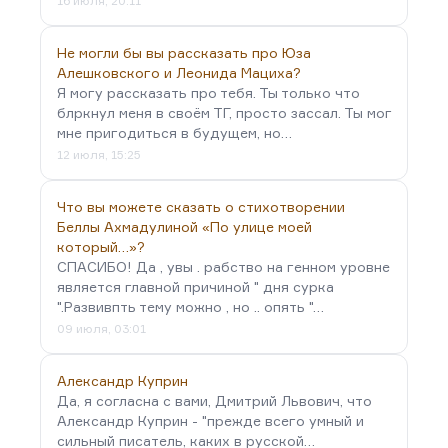
16 июля, 20:11
Не могли бы вы рассказать про Юза
Алешковского и Леонида Мациха?
Я могу рассказать про тебя. Ты только что
блркнул меня в своём ТГ, просто зассал. Ты мог
мне пригодиться в будущем, но…
12 июля, 15:25
Что вы можете сказать о стихотворении
Беллы Ахмадулиной «По улице моей
который…»?
СПАСИБО! Да , увы . рабство на генном уровне
является главной причиной " дня сурка
".Развивпть тему можно , но .. опять "…
09 июля, 03:01
Александр Куприн
Да, я согласна с вами, Дмитрий Львович, что
Александр Куприн - "прежде всего умный и
сильный писатель, каких в русской…