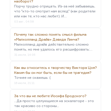
наоборот?
Порчу трудно отрицать. Из-за неё забываешь,
что "кто-то смотрит нам вслед" (как родители
или как те, кто нас любит). И…
03 авг., 04:58
Почему так сложно понять смысл фильма
«Малхолланд Драйв» Дэвида Линча?
Малхолланд драйв действительно сложно
понять, но мне удалось его расшифровать:…
31 июля, 14:05
Как вы относитесь к творчеству Виктора Цоя?
Каким бы он мог быть, если бы не трагедия?
Точнее не скажешь :(
16 июля, 21:11
За что вы не любите Иосифа Бродского?
...Да просто целующиеся на эскалаторе - это
так красиво со стороны...