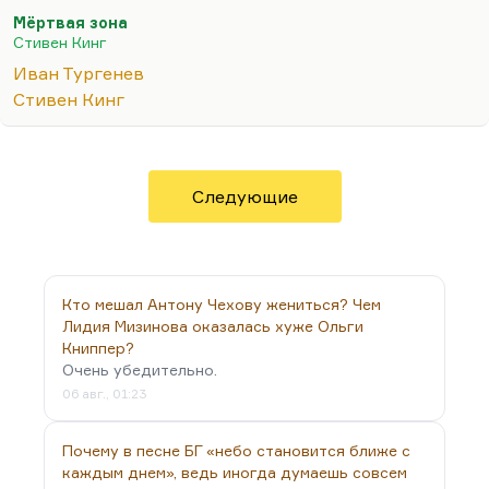
«Муму», в рассказе «Собака» и в стихотворении в
Мёртвая зона
прозе «Собака» — эта метафора прослеживается.
Стивен Кинг
Кстати говоря, его знаменитые « Пятьдесят
Иван Тургенев
недостатков ружейного охотника и пятьдесят
Стивен Кинг
недостатков легавой собаки» только
притворяются текстом об охоте. На самом деле
это текст о литературе. Спроецируйте,
экстраполируйте это на писательский…
Следующие
Кто мешал Антону Чехову жениться? Чем
Лидия Мизинова оказалась хуже Ольги
Книппер?
Очень убедительно.
06 авг., 01:23
Почему в песне БГ «небо становится ближе с
каждым днем», ведь иногда думаешь совсем