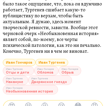
было такое ощущение, что, пока он вдумчиво
работает, Тургенев сшибает какую-то
публицистику по верхам, чтобы быть
актуальным. Я думаю, здесь момент
творческой ревности, зависти. Вообще этот
черновой очерк «Необыкновенная история»
являет собой, по-моему, все черты
психической патологии, как это ни печально.
Конечно, Тургенев ни в чем не виноват.
Иван Гончаров
Иван Тургенев
Иван Тургенев
Иван Гончаров
Иван Гончаров
Отцы и дети
Обломов
Обрыв
Иван Тургенев
Иван Тургенев
Накануне
Дворянское гнездо
Иван Гончаров
Необыкновенная история
😍
😆
🤨
😢
😳
😡