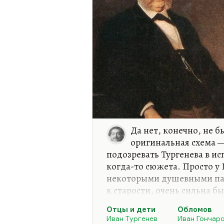
Да нет, конечно, не б
оригинальная схема 
подозревать Тургенева в и
когда-то сюжета. Просто у 
некоторыми душевными пат
к старости, очень сильна б
«Обломове» им же. Он и ром
Отцы и дети
Обломов
лет, он ему опротивел, пре
Иван Тургенев
Иван Гончар