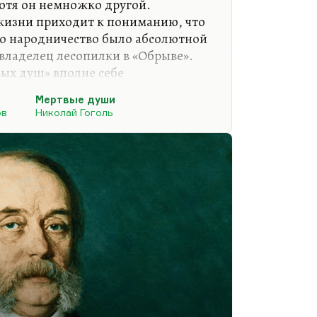
отя он немножко другой.
жизни приходит к пониманию, что
его народничество было абсолютной
 владелец лесопилки в «Обрыве».
вых душ» вполне себе
о — Левин в нем угадывается, не
Мертвые души
обще во втором томе «Мертвых душ»
ов
Николай Гоголь
льных, преуспевающих хозяев.
е приведи Господь такого
 или британской, или французской
 там, действительно,