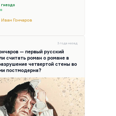
о написал «Дворянское гнездо»,
 гнездо
 «Отцов и детей», да и
ев
, видимо, было такое ощущение,
тает, Тургенев сшибает какую-то
Иван Гончаров
тобы быть…
3 года назад
Гончаров — первый русский
и считать роман о романе в
разрушение четвертой стены во
ми постмодерна?