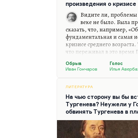
произведения о кризисе
Видите ли, проблемы 
веке не было. Была 
сказать, что, например, «О
фундаментальная и самая и
кризисе среднего возраста. 
что переживал в это время 
несколько старше, но типо
Обрыв
Голос
наверное, и есть кризис ср
Иван Гончаров
Илья Аверба
такого тогда не было.
Это то, что замечательно с
ЛИТЕРАТУРА
неожиданной зрелости — это з
На чью сторону вы бы вс
парономазия «зрелости» и 
Тургенева? Неужели у Г
мысль. Потому что действи
обвинять Тургенева в пл