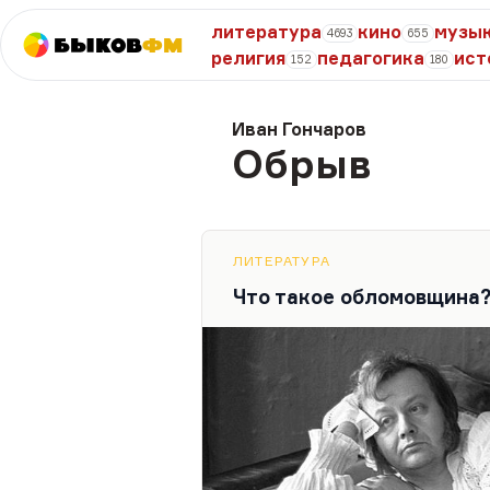
литература
кино
музы
4693
655
Быков
ФМ
религия
педагогика
ист
152
180
Иван Гончаров
Обрыв
ЛИТЕРАТУРА
Что такое обломовщина