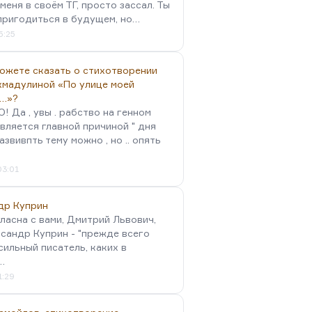
меня в своём ТГ, просто зассал. Ты
пригодиться в будущем, но…
5:25
можете сказать о стихотворении
хмадулиной «По улице моей
…»?
 Да , увы . рабство на генном
вляется главной причиной " дня
Развивпть тему можно , но .. опять
03:01
др Куприн
гласна с вами, Дмитрий Львович,
сандр Куприн - "прежде всего
сильный писатель, каких в
…
1:29