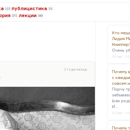
ка
публицистика
103
50
ория
лекции
370
349
Кто меш
Лидия М
Книппер
Очень у
06 авг., 01
2 года назад
Почему в
с кажды
?
совсем 
Порчу тр
забываеш
(как род
И…
03 авг., 0
Почему 