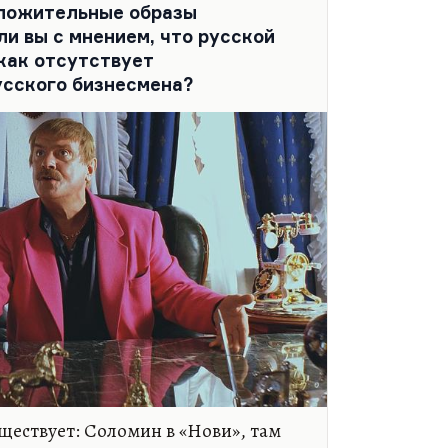
то наступает непосредственно…
оложительные образы
и вы с мнением, что русской
 как отсутствует
усского бизнесмена?
уществует: Соломин в «Нови», там