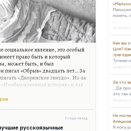
«Малхол
Малхолл
понять, 
…
31 июля, 1
Как вы о
 социальное явление, это особый
Цоя? Как
трагеди
имеет право быть и который
Точнее н
ва, может быть, и был
16 июля, 2
он писал «Обрыв» двадцать лет… За
аписать «Дворянское гнездо». Из-за
За что 
я «Необыкновенная история» и так
...Да пр
л, что у него украден сюжет. То,
это так 
«Обрыв» — это придало книге
аров
16 июля, 2
акое-то внутреннее напряжение,
скучная книга и многословная, но
Не могли
 вязкость времени. Таланту все на
3 года назад
Алешков
 лучшие русскоязычные
Я могу р