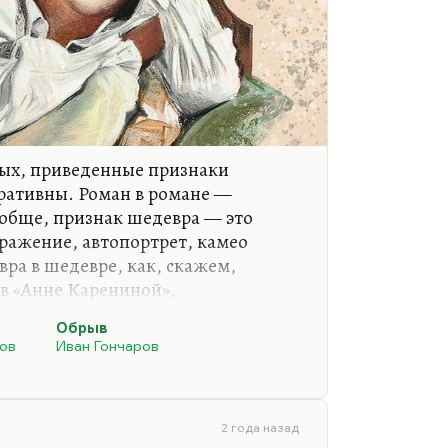
вых, приведенные признаки
ративны. Роман в романе —
обще, признак шедевра — это
бражение, автопортрет, камео
ра в шедевре, как, скажем,
в «Анне Карениной»,
ципы культуры. Что касается
Обрыв
поди, роман в романе — «Вор»
ров
Иван Гончаров
дерн? Нет, конечно. У постмодерна
 стена здесь, на мой взгляд, ни при
ания людей, которые пытаются
ерн. Постмодерн, несомненно, был.
2 года назад