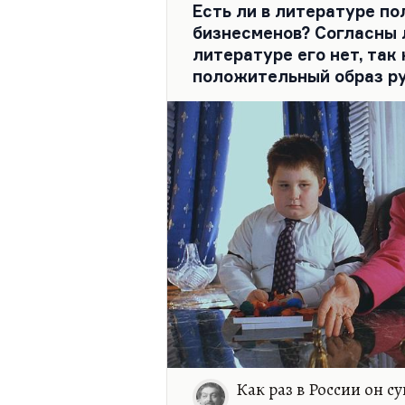
Но постмодерн — это то, ч
Есть ли в литературе п
бизнесменов? Согласны л
литературе его нет, так
положительный образ р
Как раз в России он с