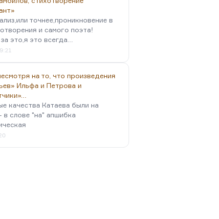
амойлов, стихотворение
ант»
ализ,или точнее,проникновение в
отворения и самого поэта!
за это,я это всегда…
9:21
есмотря на то, что произведения
ьев» Ильфа и Петрова и
тчики»…
ые качества Катаева были на
- в слове "на" апшибка
ическая
:20