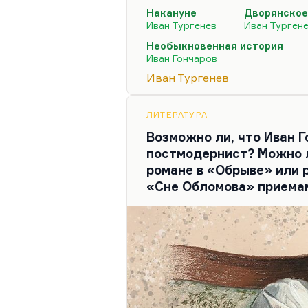
писал быстро, стремительн
Накануне
Дворянское
после этого — стремительно
Иван Тургенев
Иван Турген
«Накануне». И у Гончарова
Необыкновенная история
что, пока он вдумчиво рабо
Иван Гончаров
публицистику по верхам, ч
Иван Тургенев
ЛИТЕРАТУРА
Возможно ли, что Иван 
постмодернист? Можно л
романе в «Обрыве» или 
«Сне Обломова» приема