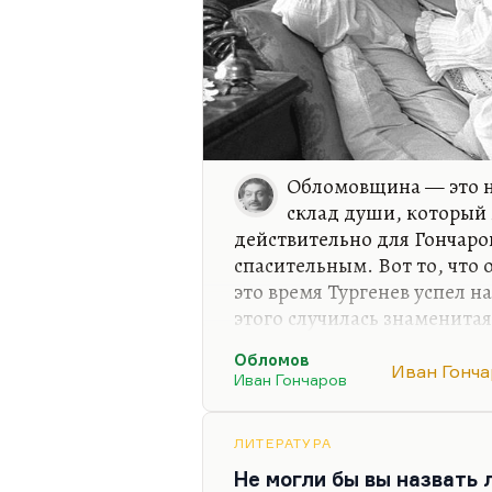
Обломовщина — это не
склад души, который 
действительно для Гончаро
спасительным. Вот то, что 
это время Тургенев успел н
этого случилась знаменита
далее, когда Гончаров счита
Обломов
что он двадцать лет писал 
Иван Гонч
Иван Гончаров
совершенно особый нерв, к
динамику. И она, конечно, 
само это ощущение передает
ЛИТЕРАТУРА
пользу.
Не могли бы вы назвать