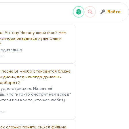
Войти
ал Антону Чехову жениться? Чем
изинова оказалась хуже Ольги
?
бедительно.
:23
 песне БГ «небо становится ближе
м днем», ведь иногда думаешь
наоборот?
удно отрицать. Из-за неё
ь, что "кто-то смотрит нам вслед"
ители или как те, кто нас любит).
4:58
так сложно понять смысл фильма