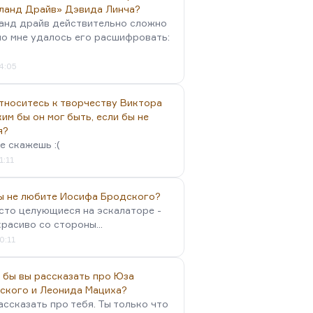
ланд Драйв» Дэвида Линча?
анд драйв действительно сложно
но мне удалось его расшифровать:
4:05
тноситесь к творчеству Виктора
им бы он мог быть, если бы не
я?
е скажешь :(
1:11
вы не любите Иосифа Бродского?
осто целующиеся на эскалаторе -
красиво со стороны...
0:11
 бы вы рассказать про Юза
ского и Леонида Мациха?
ассказать про тебя. Ты только что