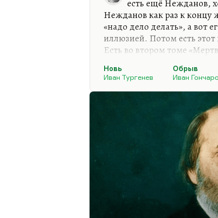
есть ещё Нежданов, х
Нежданов как раз к концу 
«надо дело делать», а вот 
иллюзией. Потом есть этот
Есть во втором томе «Мерт
положительный Костанжогл
Новь
Обрыв
бизнесмен, а хозяин. И во
Иван Тургенев
Иван Гончар
есть образы пугающе прави
Настолько пугающих, что н
положительного героя.
Что касается американской
прозы, то не припоминаю я
положительного…