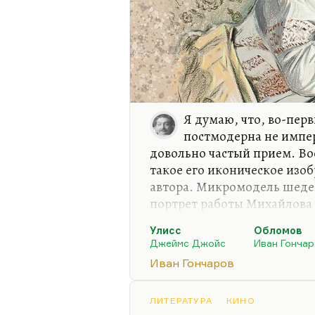
Я думаю, что, во-пер
постмодерна не импе
довольно частый прием. Во
такое его иконическое изо
автора. Микромодель шедев
портрет работы Михайлова 
постулирующий новые прин
Улисс
Обломов
четвертой стены… Ну и гос
Джеймс Джойс
Иван Гонча
Леонова,— что это, постмо
Иван Гончаров
другие признаки. Четвертая
чем. Это все теоретизиров
понять, что такое постмод
ЛИТЕРАТУРА
КИНО