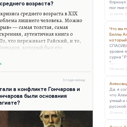
блркнул 
 среднего возраста?
мог мне 
кризиса среднего возраста в XIX
12 июля, 1
проблема лишнего человека. Можно
брыв» — самая толстая, самая
Что вы 
скренняя, аутентичная книга о
Беллы А
То, что переживает Райский, и то,
который
СПАСИБО!
Гончаров, который был его
уровне я
логически очень похож — это,
сурка ".
еднего возраста. Но просто термина
"…
х
09 июля, 
казано у Гандлевского:
«Самосуд
3 года назад
релище средней руки»
. Такая
Алексан
тали в конфликте Гончарова и
«зрелища» — это довольно глубокая
Да, я со
что Алек
ончарова были основания
тельно это…
умный и 
агиате?
русской
15 июня, 1