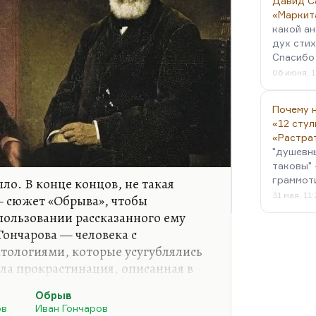
Давид С
«Маркит
какой ан
дух стих
Спасибо 
06 июня, 1
Почему н
«12 стул
«Растра
"душевн
таковы" 
граммот
ыло. В конце концов, не такая
31 мая, 11
— сюжет «Обрыва», чтобы
спользовании рассказанного ему
Гончарова — человека с
ологиями, которые усугублялись
ыла прокрастинация, описанная в
ан этот («Обрыв») писал двадцать
Обрыв
вратился в анахронизм. А Тургенев
ов
Иван Гончаров