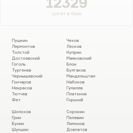
12329
цитат в базе
Пушкин
Чехов
Лермонтов
Лесков
Толстой
Куприн
Достоевский
Маяковский
Гоголь
Блок
Тургенев
Булгаков
Чернышевский
Мандельштам
Гончаров
Набоков
Некрасов
Гумилев
Тютчев
Платонов
Фет
Горький
Шолохов
Сорокин
Грин
Пелевин
Бунин
Лимонов
Шукшин
Довлатов