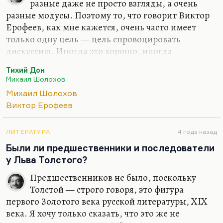
разные даже не просто взгляды, а очень
разные модусы. Поэтому то, что говорит Виктор
Ерофеев, как мне кажется, очень часто имеет
только одну цель — цель спровоцировать
дискуссию. Иногда это хорошо, иногда —
нехорошо.
Тихий Дон
Мне кажется, что случай Шолохова достаточно
Михаил Шолохов
очевиден. Я готов поверить, что Шолохов был
Михаил Шолохов
старше своих лет, когда писал роман, но мне
Виктор Ерофеев
очевидно во всяком случае, что от первой до
четвёртой книги «Тихого Дона» отчётливо видно,
ЛИТЕРАТУРА
4 года назад
как автор растёт. Я думаю, что он по-настоящему
Были ли предшественники и последователи
научился писать к концу третьего — началу
у Льва Толстого?
четвёртого тома. Первые два тома меня не
увлекают совершенно, а третий и четвёртый —
Предшественников не было, поскольку
это высокая трагедия, исполненная с
Толстой — строго говоря, это фигура
библейской…
первого Золотого века русской литературы, XIX
века. Я хочу только сказать, что это же не