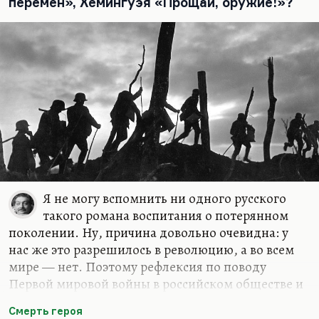
перемен», Хемингуэя «Прощай, оружие!»?
Я не могу вспомнить ни одного русского
такого романа воспитания о потерянном
поколении. Ну, причина довольно очевидна: у
нас же это разрешилось в революцию, а во всем
мире — нет. Поэтому рефлексия по поводу
Первой мировой войны в российском обществе и
не оправдана, потому что это для Хемингуэя и,
Смерть героя
может быть, для Ремарка это поколение было