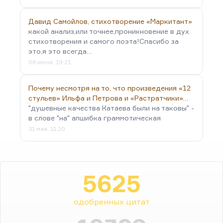
Давид Самойлов, стихотворение «Маркитант»
какой анализ,или точнее,проникновение в дух
стихотворения и самого поэта!Спасибо за
это,я это всегда…
06 июня, 19:21
Почему несмотря на то, что произведения «12
стульев» Ильфа и Петрова и «Растратчики»…
"душевные качества Катаева были на таковы" -
в слове "на" апшибка граммотическая
31 мая, 11:20
5625
одобренных цитат