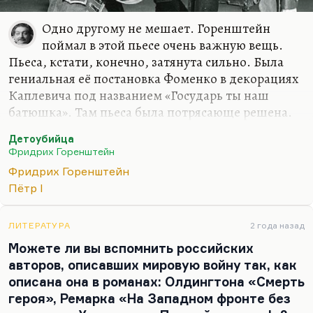
Одно другому не мешает. Горенштейн
поймал в этой пьесе очень важную вещь.
Пьеса, кстати, конечно, затянута сильно. Была
гениальная её постановка Фоменко в декорациях
Каплевича под названием «Государь ты наш
батюшка». Там пьеса была потрясающе решена.
Особенно мне нравилось, когда Граббе выходил с
Детоубийца
«Курантами».
«Вот я читаю «Куранты»
,— и он
Фридрих Горенштейн
доставал газету «Куранты» (тогда такая
Фридрих Горенштейн
выходила). Это было дико смешно! Замечательно
Пётр I
там совершенно вахтанговец (сейчас вспомню
фамилию) играл Толстого, начальника
канцелярии. Ой, нет, это было дико смешно.
ЛИТЕРАТУРА
2 года назад
Страшный и гротескный спектакль. И
Можете ли вы вспомнить российских
Горенштейну он очень нравился, хотя пьеса была
авторов, описавших мировую войну так, как
сокращена на треть, если не на половину, но она
описана она в романах: Олдингтона «Смерть
очень…
героя», Ремарка «На Западном фронте без