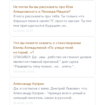
Не могли бы вы рассказать про Юза
Алешковского и Леонида Мациха?
Я могу рассказать про тебя. Ты только что
блркнул меня в своём ТГ, просто зассал. Ты мог
мне пригодиться в будущем, но…
12 июля, 15:25
Что вы можете сказать о стихотворении
Беллы Ахмадулиной «По улице моей
который…»?
СПАСИБО! Да , увы . рабство на генном уровне
является главной причиной " дня сурка
".Развивпть тему можно , но .. опять "…
09 июля, 03:01
Александр Куприн
Да, я согласна с вами, Дмитрий Львович, что
Александр Куприн - "прежде всего умный и
сильный писатель, каких в русской…
15 июня, 11:29