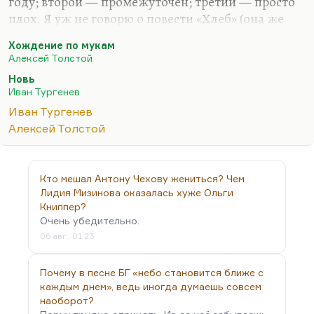
году; второй — промежуточен; третий — просто
плох. Я уж не говорю о повести «Хлеб» (она же
«Оборона Царицына»), которую Толстой и сам
Хождение по мукам
считал художественной неудачей и написал её,
Алексей Толстой
просто жизнью свою спасая. Это о том, как
Новь
Сталин героически оборонял Царицын в 1919
Иван Тургенев
году.
Иван Тургенев
«Хождение по мукам» как трилогия, как цельное
Алексей Толстой
высказывание имеет довольно нестандартный и
довольно интересный художественный посыл.
Это книга о России, безусловно,— рефлексия по
Кто мешал Антону Чехову жениться? Чем
поводу русского пути. Так вот, русское в
Лидия Мизинова оказалась хуже Ольги
представлении Алексея Толстого, надо…
Книппер?
Очень убедительно.
06 авг., 01:23
Почему в песне БГ «небо становится ближе с
каждым днем», ведь иногда думаешь совсем
наоборот?