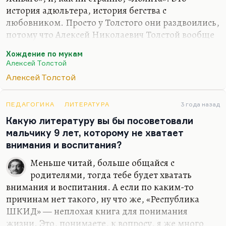
мощным стимулом, а потом это его погубило.
история адюльтера, история бегства с
Мне совсем не нравится «Петр Первый». Мне
любовником. Просто у Толстого они раздвоились,
кажется, это скучный роман, и главное, что это
потому что Алексей Николаевич Толстой вообще
роман и…
был очень двойственная натура.
Хождение по мукам
Понимаете, какая история: почему Даша и Катя?
Алексей Толстой
Кстати говоря, все приметы такого фаустианского
Алексей Толстой
романа там присутствуют. Просто Кате достался
умирающий муж Николай Николаевич — он
ПЕДАГОГИКА
ЛИТЕРАТУРА
3 года назад
умирает, потому что она его оставила, а Даше —
Какую литературу вы бы посоветовали
мертвый ребенок. Это очень страшные вещи,
мальчику 9 лет, которому не хватает
страшная сцена. Помните, когда она проснулась,
внимания и воспитания?
он умер, а у него волосики дыбом? Она говорит:
он умер, а меня рядом не было, он один
Меньше читай, больше общайся с
встретил…
родителями, тогда тебе будет хватать
внимания и воспитания. А если по каким-то
причинам нет такого, ну что же, «Республика
ШКИД» — неплохая книга для понимания
жизни. Это, понимаете, к вопросу, я же много