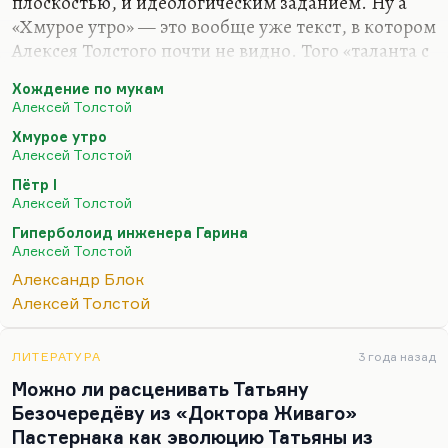
плоскостью, и идеологическим заданием. Ну а
«Хмурое утро» — это вообще уже текст, в котором
Алексея Толстого почти не видно. Того «таланта с
острой усмешечкой», как называл его Горький,
Хождение по мукам
уже там практически нельзя различить. Он
Алексей Толстой
пережил, на мой взгляд, некоторый ренессанс во
Хмурое утро
время войны, когда появились «Рассказы Ивана
Алексей Толстой
Сударева» (и не только «Русский характер», а
Пётр I
многие).
Алексей Толстой
Но в целом мне кажется, что «Хождение по
Гиперболоид инженера Гарина
мукам» — это книга, к которой можно было
Алексей Толстой
относиться всерьез, просто когда ничего другого
Александр Блок
не было. Я и «Петра Первого» не люблю. Мне
Алексей Толстой
кажется, что это очень такой…
ЛИТЕРАТУРА
3 года назад
Можно ли расценивать Татьяну
Безочередёву из «Доктора Живаго»
Пастернака как эволюцию Татьяны из