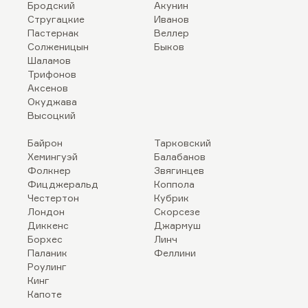
Бродский
Акунин
Стругацкие
Иванов
Пастернак
Веллер
Солженицын
Быков
Шаламов
Трифонов
Аксенов
Окуджава
Высоцкий
Байрон
Тарковский
Хемингуэй
Балабанов
Фолкнер
Звягинцев
Фицджеральд
Коппола
Честертон
Кубрик
Лондон
Скорсезе
Диккенс
Джармуш
Борхес
Линч
Паланик
Феллини
Роулинг
Кинг
Капоте