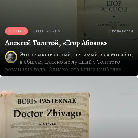
ЛЕКЦИЯ
ЛИТЕРАТУРА
2 года назад
Алексей Толстой, «Егор Абозов»
Это незаконченный, не самый известный и,
в общем, далеко не лучший у Толстого
роман 1916 года. Однако, эта книга наиболее
типична, я бы так сказал. В ней наиболее ясно и
полно отразился русский Серебряный век, каким
он был в Петербурге. В Москве, вероятно, он
имел другой вид: как-никак в Москве было
побольше спокойствия, рациональности,
реалистов, был знаменитый кружок Телешова и
Бунина «Среда», в котором была гораздо более
здоровая атмосфера, чем в кабаке «Бродячая
собака», который выведен у Толстого под