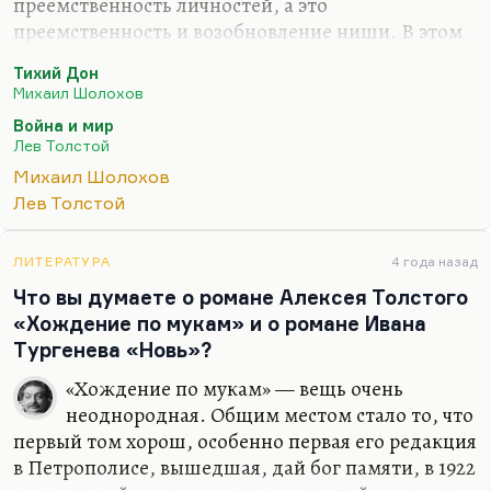
преемственность личностей, а это
преемственность и возобновление ниши. В этом
смысле, скажем, Окуджава типологичен Блоку,
Тихий Дон
конечно, но это не значит, что Окуджава
Михаил Шолохов
наследует Блока. Невзирая на огромное
Война и мир
количество общих тем, мотивов, приёмов,
Лев Толстой
романсовых техник, даже внешнего сходства в
Михаил Шолохов
определённые моменты, это всё-таки сходство
Лев Толстой
ниш: музыкальный и романтический поэт с
общим предшественником — Жуковским, тоже
очень мелодическим. Я провожу, помните,
ЛИТЕРАТУРА
4 года назад
полную аналогию, разбираю «Эолову арфу»:
Что вы думаете о романе Алексея Толстого
«Владыко Морвены, // Жил в дедовском…
«Хождение по мукам» и о романе Ивана
Тургенева «Новь»?
«Хождение по мукам» — вещь очень
неоднородная. Общим местом стало то, что
первый том хорош, особенно первая его редакция
в Петрополисе, вышедшая, дай бог памяти, в 1922