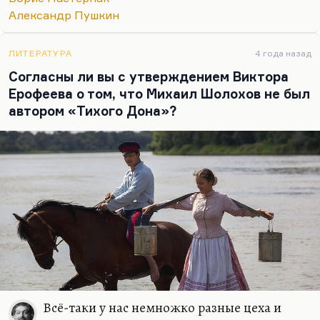
образовавшееся в…
Александр Пушкин
ЛИТЕРАТУРА
4 года назад
Согласны ли вы с утверждением Виктора
Ерофеева о том, что Михаил Шолохов не был
автором «Тихого Дона»?
Всё-таки у нас немножко разные цеха и