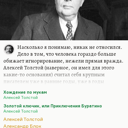
Насколько я понимаю, никак не относился.
Дело в том, что человека гораздо больше
обижает игнорирование, нежели прямая вражда.
Алексей Толстой (наверное, он имел для этого
какие-то основания) считал себя крупным
писателем уже в ранние годы, уже в годы
акмеизма и российского символизма. Но он как-
Хождение по мукам
то засветился тогда в литературе только
Алексей Толстой
несколькими довольно смешными скандалами: в
Золотой ключик, или Приключения Буратино
истории с обезьяньим хвостом, которая так
Алексей Толстой
обидела Сологуба (вы можете прочитать это
Алексей Толстой
довольно подробно, всю эту смешную
Александр Блок