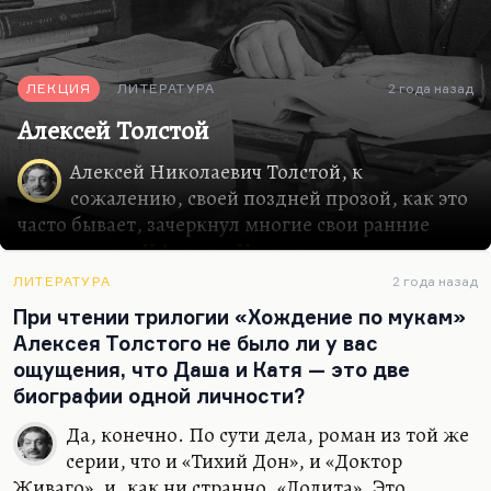
ЛЕКЦИЯ
ЛИТЕРАТУРА
2 года назад
Алексей Толстой
Алексей Николаевич Толстой, к
сожалению, своей поздней прозой, как это
часто бывает, зачеркнул многие свои ранние
достижения. У Алексея Николаевича очень
слабые ранние тексты, во всяком случае, все его
ЛИТЕРАТУРА
2 года назад
рассказы до 1916 года, и эскиз романа «Хромой
При чтении трилогии «Хождение по мукам»
барин», и незаконченный роман «Егор Абозов»,
Алексея Толстого не было ли у вас
всё мне представляется очень пристрастным,
ощущения, что Даша и Катя — это две
мелкотравчатым и беллетристичным, но это не
биографии одной личности?
литература. Стихи у него совсем никакие.
Лучший его период — это так примерно,
Да, конечно. По сути дела, роман из той же
скажем, года с 1918 по 1925-й. Когда он вернулся,
серии, что и «Тихий Дон», и «Доктор
это было для него, я думаю, в первое время
Живаго», и, как ни странно, «Лолита». Это