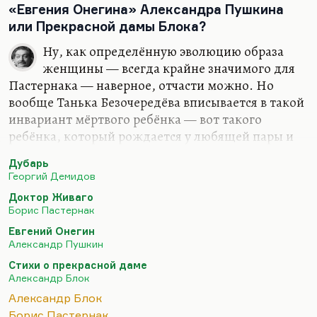
«Евгения Онегина» Александра Пушкина
или Прекрасной дамы Блока?
Ну, как определённую эволюцию образа
женщины — всегда крайне значимого для
Пастернака — наверное, отчасти можно. Но
вообще Танька Безочередёва вписывается в такой
инвариант мёртвого ребёнка — вот такого
ребёнка, который рождается у любящей пары и
либо гибнет, либо чудом избегает гибели, но
Дубарь
страшно деградирует. Ну, примеры гибнущих
Георгий Демидов
детей можно найти в «Хождении по мукам», в
Доктор Живаго
«Цементе», в том же «Тихом Доне», где умирает
Борис Пастернак
дочь Григория и Аксиньи. Собственно, заложен
Евгений Онегин
этот архетип ещё в истории Катюши Масловой,
Александр Пушкин
когда вот эта революция, символизируемая
Стихи о прекрасной даме
адюльтером, приводит к появлению либо
Александр Блок
мёртвого, либо нежизнеспособного ребёнка. И
Александр Блок
обратите внимание, что и общество,
Борис Пастернак