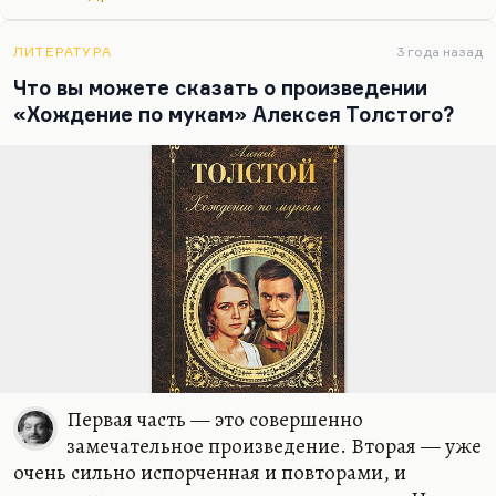
скандальную хронику), в истории с дуэлью Вакса
Калошина (Макса Волошина) и Гумилева, где он
был секундантом, насколько я помню, Гумилева.
ЛИТЕРАТУРА
3 года назад
Могу путать, кстати. По-моему, Гумилева. В
Что вы можете сказать о произведении
общем, как бы то ни…
«Хождение по мукам» Алексея Толстого?
Первая часть — это совершенно
замечательное произведение. Вторая — уже
очень сильно испорченная и повторами, и