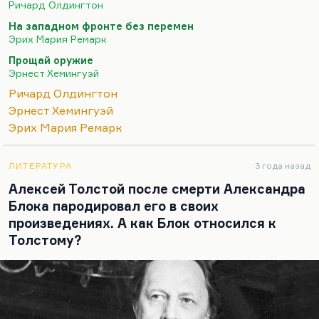
Ричард Олдингтон
потерянным, а для России эта война привела к
На западном фронте без перемен
революции, вырастила поколение
Эрих Мария Ремарк
революционных борцов, блестящих людей. И
Прощай оружие
говорить здесь о каком-то потерянном времени, в
Эрнест Хемингуэй
которое страна так бездарно ухнула на четыре
Ричард Олдингтон
года? Нет, этого не было.
Эрнест Хемингуэй
Но проблема ещё в одном. Понимаете, у меня
Эрих Мария Ремарк
была когда-то довольно большая статья о
Ремарке, где я пытался объяснить…
ЛИТЕРАТУРА
3 года назад
Алексей Толстой после смерти Александра
Блока пародировал его в своих
произведениях. А как Блок относился к
Толстому?