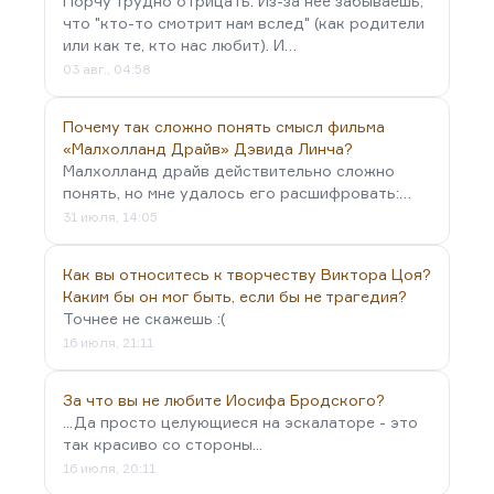
Порчу трудно отрицать. Из-за неё забываешь,
что "кто-то смотрит нам вслед" (как родители
или как те, кто нас любит). И…
03 авг., 04:58
Почему так сложно понять смысл фильма
«Малхолланд Драйв» Дэвида Линча?
Малхолланд драйв действительно сложно
понять, но мне удалось его расшифровать:…
31 июля, 14:05
Как вы относитесь к творчеству Виктора Цоя?
Каким бы он мог быть, если бы не трагедия?
Точнее не скажешь :(
16 июля, 21:11
За что вы не любите Иосифа Бродского?
...Да просто целующиеся на эскалаторе - это
так красиво со стороны...
16 июля, 20:11