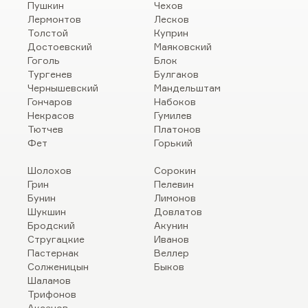
Пушкин
Чехов
Лермонтов
Лесков
Толстой
Куприн
Достоевский
Маяковский
Гоголь
Блок
Тургенев
Булгаков
Чернышевский
Мандельштам
Гончаров
Набоков
Некрасов
Гумилев
Тютчев
Платонов
Фет
Горький
Шолохов
Сорокин
Грин
Пелевин
Бунин
Лимонов
Шукшин
Довлатов
Бродский
Акунин
Стругацкие
Иванов
Пастернак
Веллер
Солженицын
Быков
Шаламов
Трифонов
Аксенов