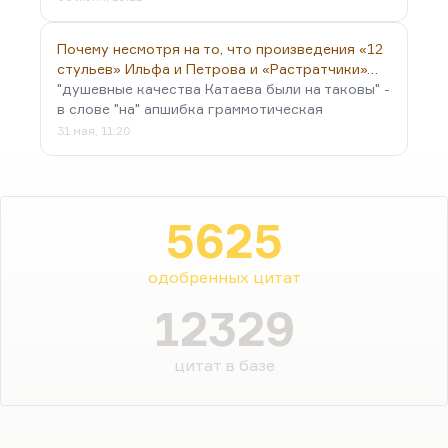
Почему несмотря на то, что произведения «12
стульев» Ильфа и Петрова и «Растратчики»…
"душевные качества Катаева были на таковы" -
в слове "на" апшибка граммотическая
31 мая, 11:20
5625
одобренных цитат
12329
цитат в базе