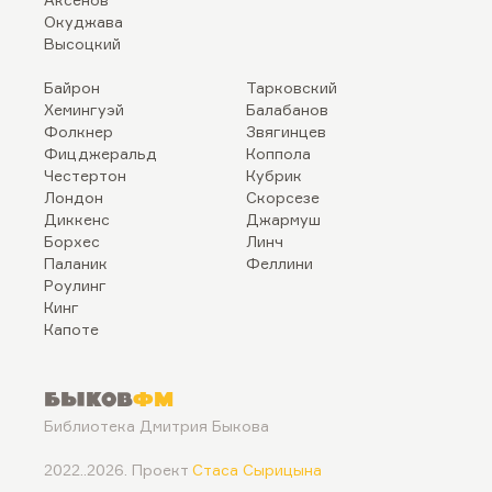
Окуджава
Высоцкий
Байрон
Тарковский
Хемингуэй
Балабанов
Фолкнер
Звягинцев
Фицджеральд
Коппола
Честертон
Кубрик
Лондон
Скорсезе
Диккенс
Джармуш
Борхес
Линч
Паланик
Феллини
Роулинг
Кинг
Капоте
Быков
ФМ
Библиотека Дмитрия Быкова
2022..2026. Проект
Стаса Сырицына