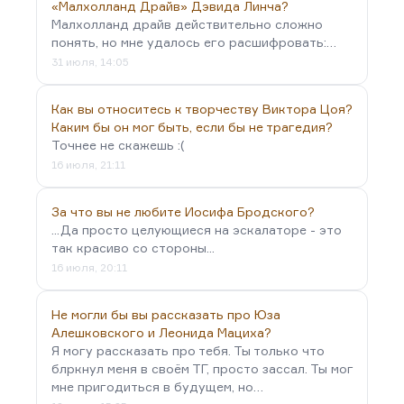
«Малхолланд Драйв» Дэвида Линча?
Малхолланд драйв действительно сложно
понять, но мне удалось его расшифровать:…
31 июля, 14:05
Как вы относитесь к творчеству Виктора Цоя?
Каким бы он мог быть, если бы не трагедия?
Точнее не скажешь :(
16 июля, 21:11
За что вы не любите Иосифа Бродского?
...Да просто целующиеся на эскалаторе - это
так красиво со стороны...
16 июля, 20:11
Не могли бы вы рассказать про Юза
Алешковского и Леонида Мациха?
Я могу рассказать про тебя. Ты только что
блркнул меня в своём ТГ, просто зассал. Ты мог
мне пригодиться в будущем, но…