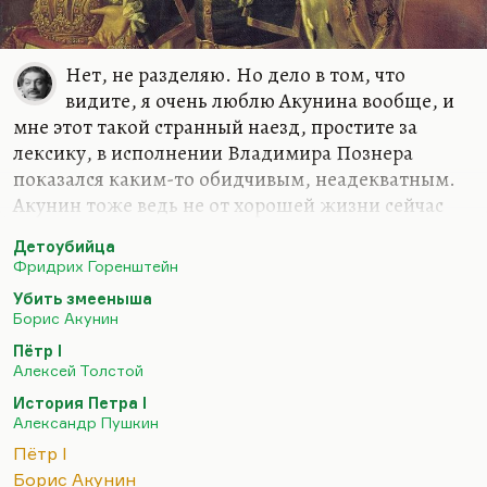
Нет, не разделяю. Но дело в том, что
видите, я очень люблю Акунина вообще, и
мне этот такой странный наезд, простите за
лексику, в исполнении Владимира Познера
показался каким-то обидчивым, неадекватным.
Акунин тоже ведь не от хорошей жизни сейчас
проживает за рубежом. Не надо все время
Детоубийца
подчеркивать, что это его личный выбор. Выбор,
Фридрих Горенштейн
да не совсем. Поэтому видите ли, в любом случае
Убить змееныша
здесь хочется вспомнить Вознесенского того же:
Борис Акунин
«Врут, что Ленин был в эмиграции (кто вне Родины —
Пётр I
эмигрант). Всю Россию, степную, горячую, он носил в
Алексей Толстой
себе, как талант».
Так что насчет эмиграции
История Петра I
Акунина здесь спорно.
Александр Пушкин
Но отношение Акунина к Петру, может быть, в
Пётр I
силу моего такого наполовину петербуржского…
Борис Акунин