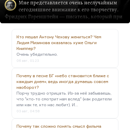
Мне представляется очень неслучайным
сегодняшнее внимание к его творчеству.
Фридрих Горенштейн — писатель, который при
жизни опубликовал единственный в России
рассказ «Дом с башенкой», который в «Юности»
вызвал ажиотаж настоящий. Потом он больше
Кто мешал Антону Чехову жениться? Чем
Лидия Мизинова оказалась хуже Ольги
ничего не мог напечатать. Бортанули его повесть
Книппер?
«Зима 53-го года», которая была в шаге от
Очень убедительно.
публикации. Но в результате он реализовался
06 авг., 01:23
как сценарист. Он был сценаристом
Тарковского, написал «Солярис». Он написал
Почему в песне БГ «небо становится ближе с
«Раба любви» для Михалкова. Он работал для
каждым днем», ведь иногда думаешь совсем
Али Хамраева. В конце концов, он написал
наоборот?
замечательный сценарий «Ариэль» (не
Порчу трудно отрицать. Из-за неё забываешь,
поставленный). «Седьмая пуля» — это тоже он. В
что "кто-то смотрит нам вслед" (как родители
или как те, кто нас любит). И…
общем, Горенштейн довольно много написал,
03 авг., 04:58
он жил на сценарии. Он был…
Почему так сложно понять смысл фильма