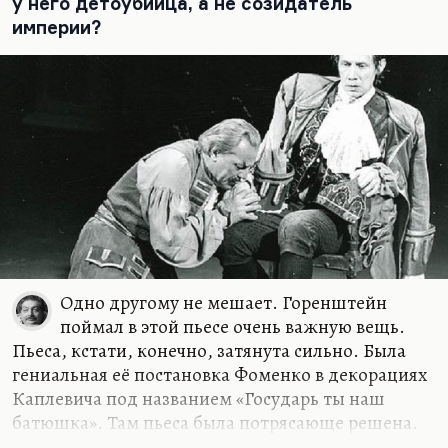
у него детоубийца, а не созидатель
общежитии хоть какое-то время (или в
империи?
гостинице, или в доме колхозника), не может не
оценить той жестокой точности, с которой
Горенштейн описывает эти запахи людей,
которые питаются плохой пищей, редко моются
и работают круглые сутки. Эти сложнейшие
отношения, которые возникают в комнате, где
все время надо опираться на какие-то влияния,
на чью-то защиту,…
Одно другому не мешает. Горенштейн
поймал в этой пьесе очень важную вещь.
Пьеса, кстати, конечно, затянута сильно. Была
гениальная её постановка Фоменко в декорациях
Каплевича под названием «Государь ты наш
батюшка». Там пьеса была потрясающе решена.
Особенно мне нравилось, когда Граббе выходил с