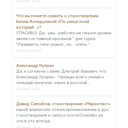
12 июля, 15:25
Что вы можете сказать о стихотворении
Беллы Ахмадулиной «По улице моей
который…»?
СПАСИБО! Да , увы . рабство на генном уровне
является главной причиной " дня сурка
".Развивпть тему можно , но .. опять "…
09 июля, 03:01
Александр Куприн
Да, я согласна с вами, Дмитрий Львович, что
Александр Куприн - "прежде всего умный и
сильный писатель, каких в русской…
15 июня, 11:29
Давид Самойлов, стихотворение «Маркитант»
какой анализ,или точнее,проникновение в дух
стихотворения и самого поэта!Спасибо за
это,я это всегда…
06 июня, 19:21