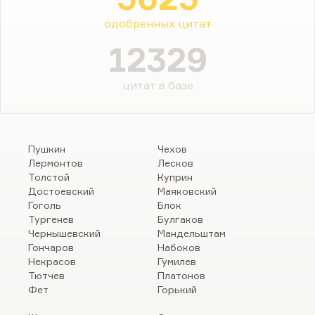
одобренных цитат
12329
цитат в базе
Пушкин
Чехов
Лермонтов
Лесков
Толстой
Куприн
Достоевский
Маяковский
Гоголь
Блок
Тургенев
Булгаков
Чернышевский
Мандельштам
Гончаров
Набоков
Некрасов
Гумилев
Тютчев
Платонов
Фет
Горький