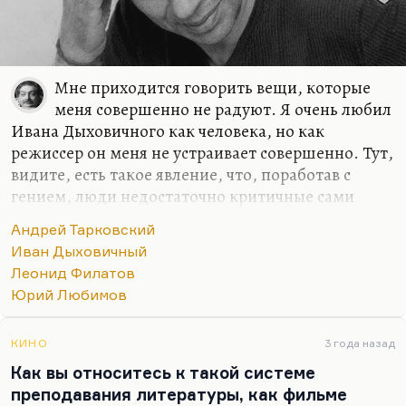
Мне приходится говорить вещи, которые
меня совершенно не радуют. Я очень любил
Ивана Дыховичного как человека, но как
режиссер он меня не устраивает совершенно. Тут,
видите, есть такое явление, что, поработав с
гением, люди недостаточно критичные сами
начинают себя считать гениями. И потом, у гения
Андрей Тарковский
так все органично и легко получается — на
Иван Дыховичный
площадке, на сцене, — что актеру хочется ему
Леонид Филатов
подражать. Я это прекрасно знаю на своем опыте,
Юрий Любимов
потому что я поработал у Крымова в спектакле: в
одной роли, в одном спектакле, но это так
заразительно и так волшебно; сразу кажется: «Я
КИНО
3 года назад
тоже так могу». Надо уметь себя осаживать. Кто-
Как вы относитесь к такой системе
то (например, Демидова, например, Смехов,
преподавания литературы, как фильме