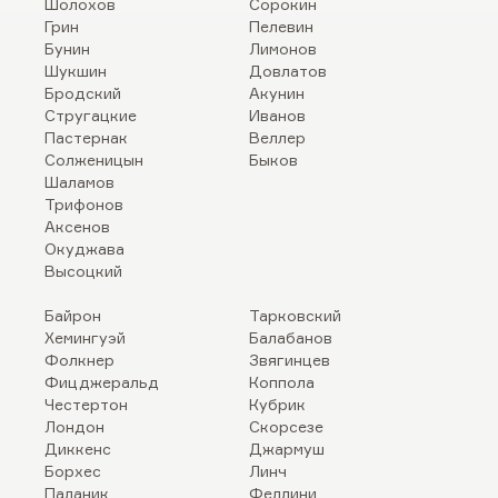
Шолохов
Сорокин
Грин
Пелевин
Бунин
Лимонов
Шукшин
Довлатов
Бродский
Акунин
Стругацкие
Иванов
Пастернак
Веллер
Солженицын
Быков
Шаламов
Трифонов
Аксенов
Окуджава
Высоцкий
Байрон
Тарковский
Хемингуэй
Балабанов
Фолкнер
Звягинцев
Фицджеральд
Коппола
Честертон
Кубрик
Лондон
Скорсезе
Диккенс
Джармуш
Борхес
Линч
Паланик
Феллини