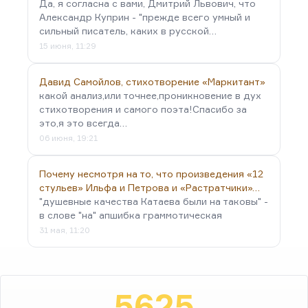
Да, я согласна с вами, Дмитрий Львович, что
Александр Куприн - "прежде всего умный и
сильный писатель, каких в русской…
15 июня, 11:29
Давид Самойлов, стихотворение «Маркитант»
какой анализ,или точнее,проникновение в дух
стихотворения и самого поэта!Спасибо за
это,я это всегда…
06 июня, 19:21
Почему несмотря на то, что произведения «12
стульев» Ильфа и Петрова и «Растратчики»…
"душевные качества Катаева были на таковы" -
в слове "на" апшибка граммотическая
31 мая, 11:20
5625