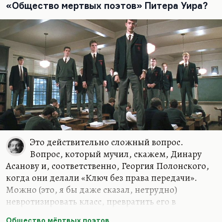
например, Филатов), работая с Любимовым, при…
«Общество мертвых поэтов» Питера Уира?
Это действительно сложный вопрос.
Вопрос, который мучил, скажем, Динару
Асанову и, соответственно, Георгия Полонского,
когда они делали «Ключ без права передачи».
Можно (это, я бы даже сказал, нетрудно)
невротизировать класс, превратить его в
маленькую школьную секту, создать у них
Общество мёртвых поэтов