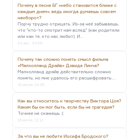
Почему в песне БГ «небо становится ближе с
каждым днем», ведь иногда думаешь совсем
наоборот?
Порчу трудно отрицать. Из-за неё забываешь,
что "кто-то смотрит нам вслед" (как родители
или как те, кто нас любит). И…
03 авг., 04:58
Почему так сложно понять смысл фильма
«Малхолланд Драйв» Дэвида Линча?
Малхолланд драйв действительно сложно
понять, но мне удалось его расшифровать:…
31 июля, 14:05
Как вы относитесь к творчеству Виктора Цоя?
Каким бы он мог быть, если бы не трагедия?
Точнее не скажешь :(
16 июля, 21:11
За что вы не любите Иосифа Бродского?