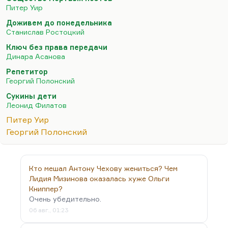
иллюзию, что они — остров света в океане тьмы,
Питер Уир
и с помощью нехитрых приемов очень сильно
Доживем до понедельника
экстетизировать такую группу читателей. У меня
Станислав Ростоцкий
был такой опыт. Когда вы действительно
Ключ без права передачи
внушаете этим детям, что они самые умные, они
Динара Асанова
действительно становятся самыми умными на
Репетитор
какое-то время, но сильно затрудняется их
Георгий Полонский
общение с коллегами и сверстниками. Они
Сукины дети
ступают на чрезвычайно опасный путь. Да,
Леонид Филатов
«Общество мертвых поэтов» —…
Питер Уир
Георгий Полонский
Кто мешал Антону Чехову жениться? Чем
Лидия Мизинова оказалась хуже Ольги
Книппер?
Очень убедительно.
06 авг., 01:23