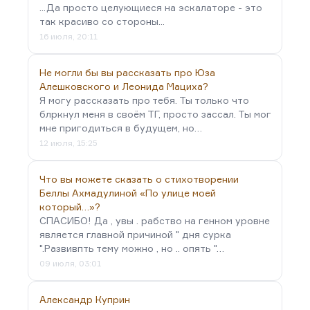
...Да просто целующиеся на эскалаторе - это
так красиво со стороны...
16 июля, 20:11
Не могли бы вы рассказать про Юза
Алешковского и Леонида Мациха?
Я могу рассказать про тебя. Ты только что
блркнул меня в своём ТГ, просто зассал. Ты мог
мне пригодиться в будущем, но…
12 июля, 15:25
Что вы можете сказать о стихотворении
Беллы Ахмадулиной «По улице моей
который…»?
СПАСИБО! Да , увы . рабство на генном уровне
является главной причиной " дня сурка
".Развивпть тему можно , но .. опять "…
09 июля, 03:01
Александр Куприн