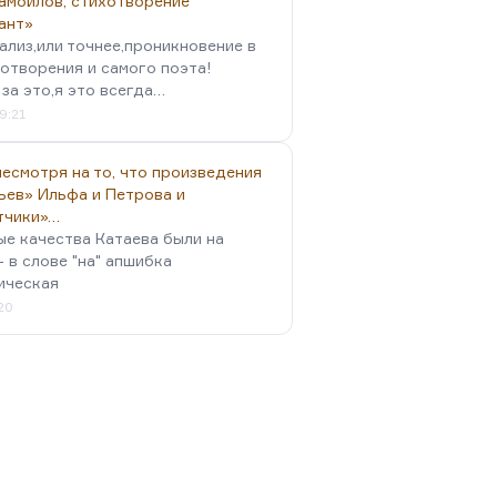
амойлов, стихотворение
ант»
ализ,или точнее,проникновение в
отворения и самого поэта!
за это,я это всегда…
9:21
есмотря на то, что произведения
ьев» Ильфа и Петрова и
тчики»…
ые качества Катаева были на
- в слове "на" апшибка
ическая
:20