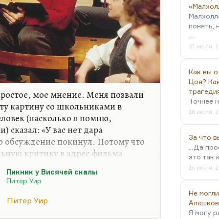
«Малхол
Малхолл
понять, 
…
31 июля, 1
Как вы о
Цоя? Как
трагеди
 простое, мое мнение. Меня позвали
Точнее н
ту картину со школьниками в
16 июля, 2
еловек (насколько я помню,
 сказал: «У вас нет дара
За что 
то обсуждение покинул. Потому что
...Да пр
льную критику в адрес фильма
это так 
 сопереживания, да еще при детях,
16 июля, 2
Пикник у Висячей скалы
е сделать — это свернуть свое
Питер Уир
и.
Не могли
Питер Уир
о мертвых поэтов». То есть я
Алешков
Я могу р
таю, что Питер Уир — гениальный