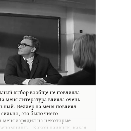
ьный выбор вообще не повлияла
На меня литература влияла очень
льный. Веллер на меня повлиял
сильно, это было чисто
н меня зарядил на некоторые
к вспомнишь… Какой наивняк, какая