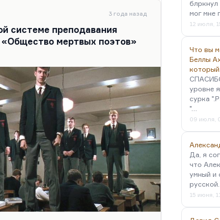
блркнул 
способствовавший мифологизации
мог мне 
3 года назад
 Австралия полностью
12 июля, 1
кой системе преподавания
е «Общество мертвых поэтов»
Что вы 
Беллы А
который
СПАСИБО!
уровне я
сурка ".
"…
09 июля, 
Алексан
Да, я со
что Алек
умный и 
русской
15 июня, 1