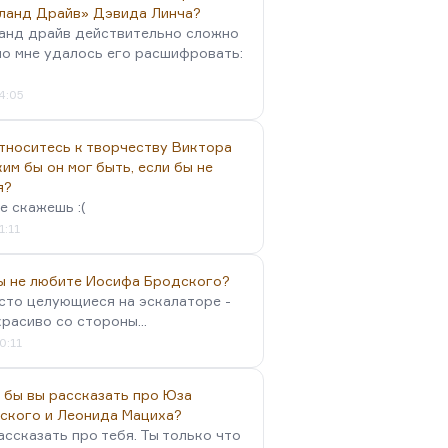
ланд Драйв» Дэвида Линча?
анд драйв действительно сложно
но мне удалось его расшифровать:
4:05
тноситесь к творчеству Виктора
им бы он мог быть, если бы не
я?
е скажешь :(
1:11
вы не любите Иосифа Бродского?
осто целующиеся на эскалаторе -
красиво со стороны...
0:11
 бы вы рассказать про Юза
ского и Леонида Мациха?
ассказать про тебя. Ты только что