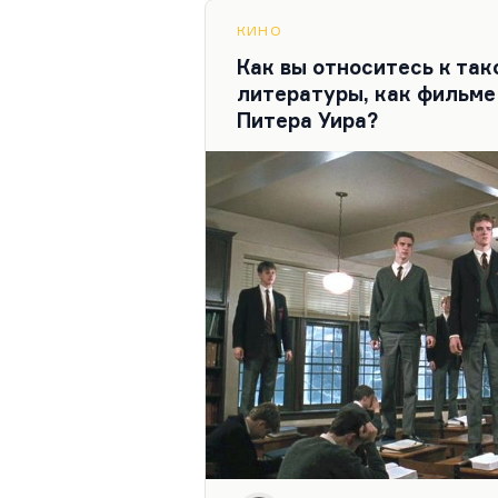
режиссер, кстати, много 
КИНО
таинственного континента
Как вы относитесь к та
вымышленной…
литературы, как фильм
Питера Уира?