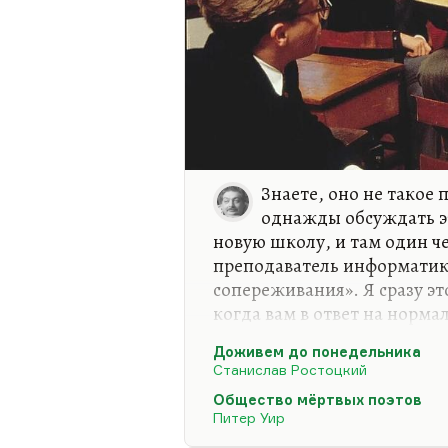
Знаете, оно не такое
однажды обсуждать э
новую школу, и там один ч
преподаватель информатики)
сопереживания». Я сразу э
когда вам в ответ на норма
говорят, что у вас нет дара
Доживем до понедельника
единственное, что вы может
Станислав Ростоцкий
участие в этом мероприяти
Общество мёртвых поэтов
Я не люблю фильм «Обществ
Питер Уир
считаю его хорошим. Я счи