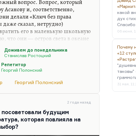
Давид С
ожный вопрос. Вопрос, который
«Маркит
у Асанову и, соответственно,
какой ан
они делали «Ключ без права
дух стих
ы даже сказал, нетрудно)
Спасибо 
евратить его в маленькую школьную
06 июня, 1
ю, что они — остров света в океане
х приемов очень сильно
Почему н
Доживем до понедельника
пу читателей. У меня был такой
«12 стул
Станислав Ростоцкий
ьно внушаете этим детям, что они
«Растра
Репетитор
"душевн
тельно становятся самыми умными
Георгий Полонский
таковы" 
но затрудняется их общение с
граммот
 Они ступают на чрезвычайно
р
Георгий Полонский
31 мая, 11
во мертвых поэтов» —…
2 года назад
ы посоветовали будущим
ратура, которая повлияла на
выбор?