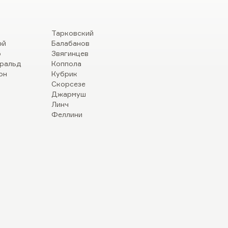
Тарковский
эй
Балабанов
р
Звягинцев
ральд
Коппола
он
Кубрик
Скорсезе
Джармуш
Линч
Феллини