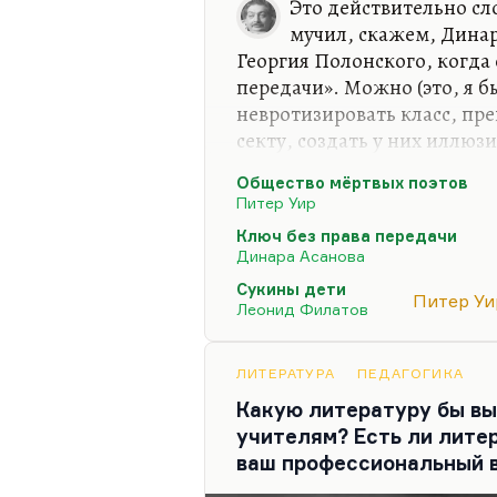
Это действительно сл
мучил, скажем, Динар
Георгия Полонского, когда 
передачи». Можно (это, я б
невротизировать класс, пр
секту, создать у них иллюзи
тьмы, и с помощью нехитры
Общество мёртвых поэтов
экстетизировать такую груп
Питер Уир
опыт. Когда вы действител
Ключ без права передачи
самые умные, они действи
Динара Асанова
на какое-то время, но силь
Сукины дети
коллегами и сверстниками.
Питер Уи
Леонид Филатов
опасный путь. Да, «Общест
ЛИТЕРАТУРА
ПЕДАГОГИКА
Какую литературу бы в
учителям? Есть ли лите
ваш профессиональный 