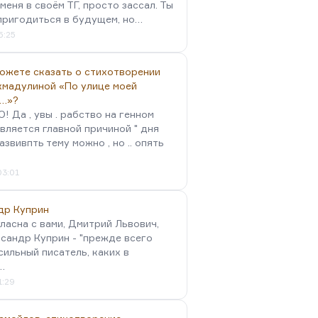
меня в своём ТГ, просто зассал. Ты
пригодиться в будущем, но…
5:25
можете сказать о стихотворении
хмадулиной «По улице моей
…»?
 Да , увы . рабство на генном
вляется главной причиной " дня
Развивпть тему можно , но .. опять
03:01
др Куприн
гласна с вами, Дмитрий Львович,
сандр Куприн - "прежде всего
сильный писатель, каких в
…
1:29