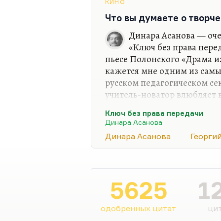
КИНО
экспозиции. И даже иногда
Что вы думаете о творч
экспозиция, а потом стрем
Динара Асанова — оч
«Ключ без права пере
пьесе Полонского «Драма из
кажется мне одним из сам
русском педагогическом сек
учитель-новатор влюбляет в
что этот директор, которо
Ключ без права передачи
рядовой, простой, в общем
Динара Асанова
и гуманнее, и умнее этого 
Динара Асанова
Георги
Я вообще не люблю аполог
людей» и не люблю апологи
ненавидят оторвавшихся от
оторваться от коллектива 
5625
1
одобренных цитат
цит