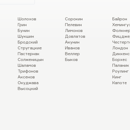
Шолохов
Сорокин
Байрон
Грин
Пелевин
Хемингу
Бунин
Лимонов
Фолкне
Шукшин
Довлатов
Фицдже
Бродский
Акунин
Честерт
Стругацкие
Иванов
Лондон
Пастернак
Веллер
Диккенс
Солженицын
Быков
Борхес
Шаламов
Паланик
Трифонов
Роулинг
Аксенов
Кинг
Окуджава
Капоте
Высоцкий