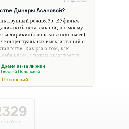
4 года назад
 это приём — бесконечно долгая
естве Динары Асановой?
ительный взрыв, стремительное…
ень крупный режиссёр. Её фильм
дачи» по блистательной, по-моему,
-за лирики» (очень сложной пьесе)
ых концептуальных высказываний о
тантстве. Как раз о том, как
 себя класс, а потом оказывается,
го замечательно сыграл Петренко —
Драма из-за лирики
 глуповатый человек,— оказывается
Георгий Полонский
новатора.
й Полонский
ий так называемых «простых
й массы, и не люблю, когда
 коллектива. Мне кажется, что
— это лучшее,…
2329
ат в базе