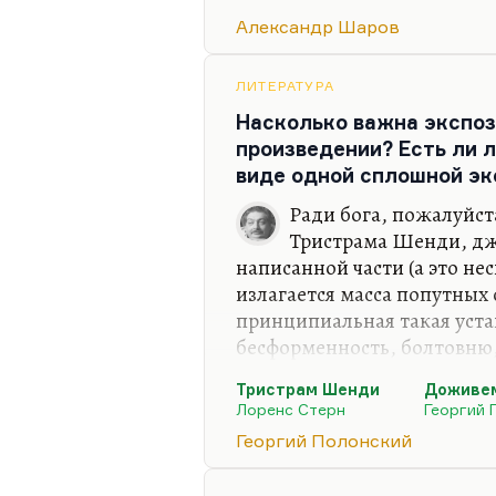
тоска… Что касается попытк
Александр Шаров
жизни — она аптечка, конеч
профессии она не очень вли
ЛИТЕРАТУРА
Что полезно читать учител
Насколько важна экспоз
Фриды Вигдоровой, безусло
произведении? Есть ли 
и она сама замечательно о
виде одной сплошной эк
Учителю необходимо читать
Ради бога, пожалуйст
Тристрама Шенди, дж
написанной части (а это не
излагается масса попутных 
принципиальная такая уста
бесформенность, болтовню,
формы, на органику. Как б
Тристрам Шенди
Доживем
литература с её жёсткими 
Лоренс Стерн
Георгий 
органикой, глиной, пластил
Георгий Полонский
интересно читать, но это б
Есть тексты, которые состо