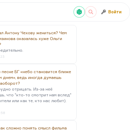
Войти
ал Антону Чехову жениться? Чем
изинова оказалась хуже Ольги
?
бедительно.
:23
 песне БГ «небо становится ближе
м днем», ведь иногда думаешь
наоборот?
удно отрицать. Из-за неё
ь, что "кто-то смотрит нам вслед"
ители или как те, кто нас любит).
4:58
так сложно понять смысл фильма