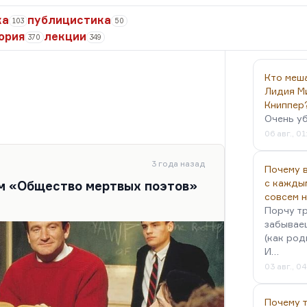
ка
публицистика
103
50
ория
лекции
370
349
Кто меш
Лидия М
Книппер
Очень у
06 авг., 01
3 года назад
Почему в
с кажды
м «Общество мертвых поэтов»
совсем 
Порчу тр
забываеш
(как род
И…
03 авг., 0
Почему 