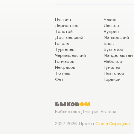
Пушкин
Чехов
Лермонтов
Лесков
Толстой
Куприн
Достоевский
Маяковский
Гоголь
Блок
Тургенев
Булгаков
Чернышевский
Мандельштам
Гончаров
Набоков
Некрасов
Гумилев
Тютчев
Платонов
Фет
Горький
Быков
ФМ
Библиотека Дмитрия Быкова
2022..2026. Проект
Стаса Сырицына