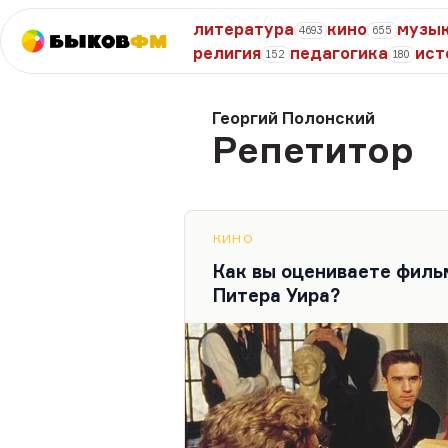
литература
кино
музы
4693
655
Быков
ФМ
религия
педагогика
ист
152
180
Георгий Полонский
Репетитор
КИНО
Как вы оцениваете филь
Питера Уира?