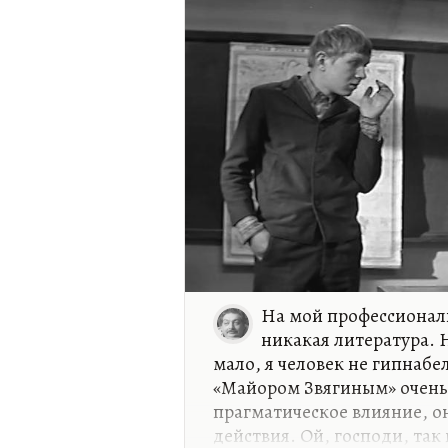
На мой профессионал
никакая литература. 
мало, я человек не гипнабе
«Майором Звягиным» очень 
прагматическое влияние, о
действия. Ой, господи, та