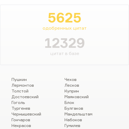
5625
одобренных цитат
12329
цитат в базе
Пушкин
Чехов
Лермонтов
Лесков
Толстой
Куприн
Достоевский
Маяковский
Гоголь
Блок
Тургенев
Булгаков
Чернышевский
Мандельштам
Гончаров
Набоков
Некрасов
Гумилев