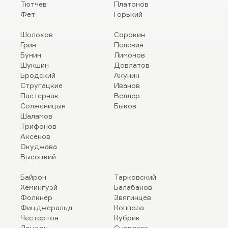
Тютчев
Платонов
Фет
Горький
Шолохов
Сорокин
Грин
Пелевин
Бунин
Лимонов
Шукшин
Довлатов
Бродский
Акунин
Стругацкие
Иванов
Пастернак
Веллер
Солженицын
Быков
Шаламов
Трифонов
Аксенов
Окуджава
Высоцкий
Байрон
Тарковский
Хемингуэй
Балабанов
Фолкнер
Звягинцев
Фицджеральд
Коппола
Честертон
Кубрик
Лондон
Скорсезе