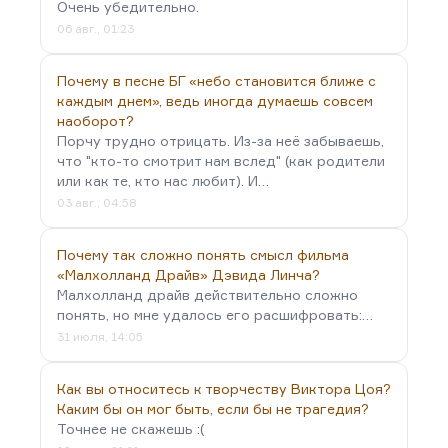
Очень убедительно.
коллектива — это лучшее,…
06 авг., 01:23
Почему в песне БГ «небо становится ближе с
каждым днем», ведь иногда думаешь совсем
наоборот?
Порчу трудно отрицать. Из-за неё забываешь,
что "кто-то смотрит нам вслед" (как родители
или как те, кто нас любит). И…
03 авг., 04:58
Почему так сложно понять смысл фильма
«Малхолланд Драйв» Дэвида Линча?
Малхолланд драйв действительно сложно
понять, но мне удалось его расшифровать:…
31 июля, 14:05
Как вы относитесь к творчеству Виктора Цоя?
Каким бы он мог быть, если бы не трагедия?
Точнее не скажешь :(