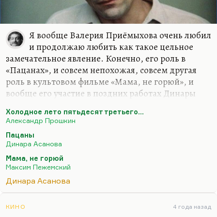
Я вообще Валерия Приёмыхова очень любил
и продолжаю любить как такое цельное
замечательное явление. Конечно, его роль в
«Пацанах», и совсем непохожая, совсем другая
роль в культовом фильме «Мама, не горюй», и
вообще его участие в поздних работах Динары
Асановой и в качестве сценариста, и в качестве
Холодное лето пятьдесят третьего...
артиста — это очень интересный такой знак 80–
Александр Прошкин
90-х. Тем не менее, лучшим из того, что он сделал
Пацаны
— и как актёр, и вообще как человек искусства,—
Динара Асанова
мне представляется всё-таки его роль в фильме
Мама, не горюй
Прошкина «Холодное лето пятьдесят третьего…».
Максим Пежемский
Там и он, и Папанов — оба безвременно
Динара Асанова
ушедшие, почти одновременно — они
действительно воплотили два очень важных
типажа, очень важных образа. У нас обычно в
КИНО
4 года назад