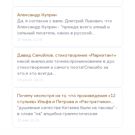
Александр Куприн
Да, я согласна с вами, Дмитрий Львович, что
Александр Куприн - "прежде всего умный и
сильный писатель, каких в русской…
15 июня, 11:29
Давид Самойлов, стихотворение «Маркитант»
какой анализ,или точнее,проникновение в дух
стихотворения и самого поэта!Спасибо за
это,я это всегда…
06 июня, 19:21
Почему несмотря на то, что произведения «12
стульев» Ильфа и Петрова и «Растратчики»…
"душевные качества Катаева были на таковы" -
в слове "на" апшибка граммотическая
31 мая, 11:20