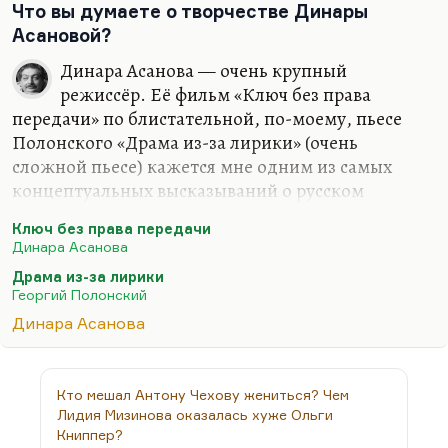
российском кино (я…
Что вы думаете о творчестве Динары
Асановой?
Динара Асанова — очень крупный
режиссёр. Её фильм «Ключ без права
передачи» по блистательной, по-моему, пьесе
Полонского «Драма из-за лирики» (очень
сложной пьесе) кажется мне одним из самых
концептуальных высказываний о русском
педагогическом сектантстве. Как раз о том, как
Ключ без права передачи
учитель-новатор влюбляет в себя класс, а потом
Динара Асанова
оказывается, что этот директор, которого
Драма из-за лирики
замечательно сыграл Петренко — рядовой,
Георгий Полонский
простой, в общем глуповатый человек,—
Динара Асанова
оказывается и гуманнее, и умнее этого новатора.
Я вообще не люблю апологий так называемых
«простых людей» и не люблю апологий массы, и
Кто мешал Антону Чехову жениться? Чем
не люблю, когда ненавидят оторвавшихся от
Лидия Мизинова оказалась хуже Ольги
коллектива. Мне кажется, что оторваться от
Книппер?